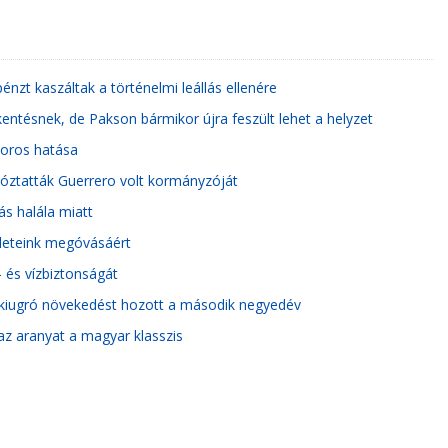
pénzt kaszáltak a történelmi leállás ellenére
ntésnek, de Pakson bármikor újra feszült lehet a helyzet
zoros hatása
tóztatták Guerrero volt kormányzóját
ás halála miatt
leteink megóvásáért
 és vízbiztonságát
n kiugró növekedést hozott a második negyedév
 az aranyat a magyar klasszis