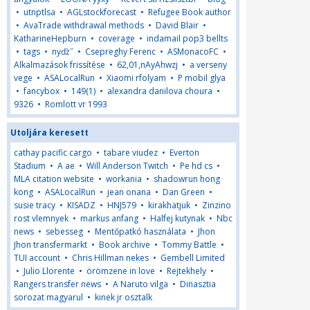
•
utnptlsa
•
AGLstockforecast
•
Refugee Book author
•
AvaTrade withdrawal methods
•
David Blair
•
KatharineHepburn
•
coverage
•
indamail pop3 bellts
•
tags
•
nyďż˝
•
Csepreghy Ferenc
•
ASMonacoFC
•
Alkalmazások frissítése
•
62,01,nAyAhwzj
•
a verseny
vege
•
ASALocalRun
•
Xiaomi rfolyam
•
P mobil glya
•
fancybox
•
149(1)
•
alexandra danilova choura
•
9326
•
Romlott vr 1993
Utoljára keresett
cathay pacific cargo
•
tabare viudez
•
Everton
Stadium
•
A ae
•
Will Anderson Twitch
•
Pe hd cs
•
MLA citation website
•
workania
•
shadowrun hong
kong
•
ASALocalRun
•
jean onana
•
Dan Green
•
susie tracy
•
KISADZ
•
HNJ579
•
kirakhatjuk
•
Zinzino
rost vlemnyek
•
markus anfang
•
Halfej kutynak
•
Nbc
news
•
sebesseg
•
Mentőpatkó használata
•
Jhon
Jhon transfermarkt
•
Book archive
•
Tommy Battle
•
TUI account
•
Chris Hillman nekes
•
Gembell Limited
•
Julio Llorente
•
örömzene in love
•
Rejtekhely
•
Rangers transfer news
•
A Naruto vilga
•
Dinasztia
sorozat magyarul
•
kinek jr osztalk