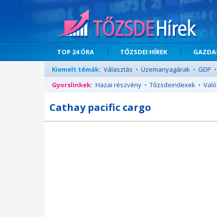
TOP 24 ÓRA
TŐZSDEI HÍREK
GAZDAS
Kiemelt témák:
Választás
•
Üzemanyagárak
•
GDP
•
Gyorslinkek:
Hazai részvény
•
Tőzsdeindexek
•
Való
Cathay pacific cargo