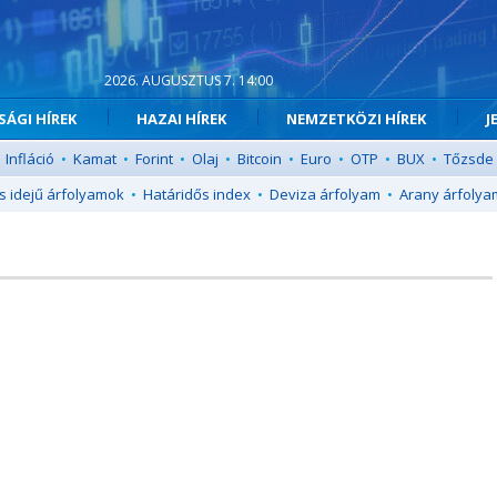
2026. AUGUSZTUS 7. 14:00
ÁGI HÍREK
HAZAI HÍREK
NEMZETKÖZI HÍREK
J
Infláció
•
Kamat
•
Forint
•
Olaj
•
Bitcoin
•
Euro
•
OTP
•
BUX
•
Tőzsde
s idejű árfolyamok
•
Határidős index
•
Deviza árfolyam
•
Arany árfolya