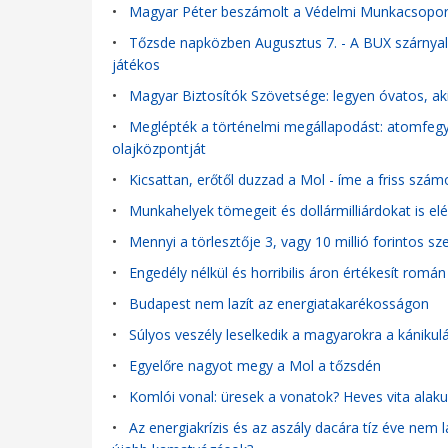
•
Magyar Péter beszámolt a Védelmi Munkacsoport
•
Tőzsde napközben Augusztus 7. - A BUX szárnyal,
játékos
•
Magyar Biztosítók Szövetsége: legyen óvatos, aki k
•
Meglépték a történelmi megállapodást: atomfegy
olajközpontját
•
Kicsattan, erőtől duzzad a Mol - íme a friss szám
•
Munkahelyek tömegeit és dollármilliárdokat is el
•
Mennyi a törlesztője 3, vagy 10 millió forintos sz
•
Engedély nélkül és horribilis áron értékesít romá
•
Budapest nem lazít az energiatakarékosságon
•
Súlyos veszély leselkedik a magyarokra a kánikul
•
Egyelőre nagyot megy a Mol a tőzsdén
•
Komlói vonal: üresek a vonatok? Heves vita alakul
•
Az energiakrízis és az aszály dacára tíz éve nem l