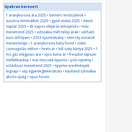
Gyakran keresett
1 aranykorona ára 2025
•
bemért rendszámok
•
ausztria minimálbér 2025
•
gyed utalás 2025
•
dávid
naptár 2025
•
45 napos időjárás előrejelzés
•
máv
menetrend 2025
•
szlovákia méh telep árak
•
várható
euro árfolyam
•
2253 nyomtatvány
•
intercity vonatok
menetrendje
•
1 aranykorona hány forint
•
zokni
csomagolás otthon
•
heets ár
•
lidl szép kártya 2025
•
1
m3 gáz világpiaci ára
•
iqos iluma ár
•
fresubin tápszer
mellékhatásai
•
mai meccsek tippmix
•
pöli rejtvény
•
volánbusz menetrend 2025
•
tippmix eredmények
tegnapi
•
otp egyenleglekérdezés
•
kaufland szlovákia
akciós újság
•
opus forum