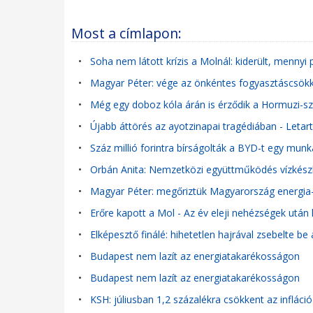
Most a címlapon:
•
Soha nem látott krízis a Molnál: kiderült, mennyi 
•
Magyar Péter: vége az önkéntes fogyasztáscsökke
•
Még egy doboz kóla árán is érződik a Hormuzi-s
•
Újabb áttörés az ayotzinapai tragédiában - Letar
•
Száz millió forintra bírságolták a BYD-t egy munk
•
Orbán Anita: Nemzetközi együttműködés vízkész
•
Magyar Péter: megőriztük Magyarország energia-
•
Erőre kapott a Mol - Az év eleji nehézségek utá
•
Elképesztő finálé: hihetetlen hajrával zsebelte be
•
Budapest nem lazít az energiatakarékosságon
•
Budapest nem lazít az energiatakarékosságon
•
KSH: júliusban 1,2 százalékra csökkent az infláció