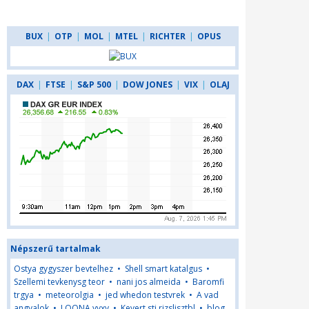
BUX
|
OTP
|
MOL
|
MTEL
|
RICHTER
|
OPUS
DAX
|
FTSE
|
S&P 500
|
DOW JONES
|
VIX
|
OLAJ
Népszerű tartalmak
Ostya gygyszer bevtelhez
•
Shell smart katalgus
•
Szellemi tevkenysg teor
•
nani jos almeida
•
Baromfi
trgya
•
meteorolgia
•
jed whedon testvrek
•
A vad
angyalok
•
LOONA yyxy
•
Kevert sti rizslisztbl
•
blog