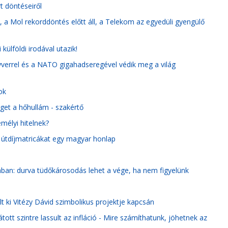
 döntéseiről
 a Mol rekorddöntés előtt áll, a Telekom az egyedüli gyengülő
ülföldi irodával utazik!
verrel és a NATO gigahadseregével védik meg a világ
ok
éget a hőhullám - szakértő
emélyi hitelnek?
n útdíjmatricákat egy magyar honlap
ában: durva tüdőkárosodás lehet a vége, ha nem figyelünk
t ki Vitézy Dávid szimbolikus projektje kapcsán
átott szintre lassult az infláció - Mire számíthatunk, jöhetnek az