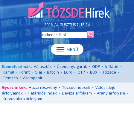
2026. AUGUSZTUS 7. 15:24
Kiemelt témák:
Választás
•
Üzemanyagárak
•
GDP
•
Infláció
•
Kamat
•
Forint
•
Olaj
•
Bitcoin
•
Euro
•
OTP
•
BUX
•
Tőzsde
•
Elemzés
•
Állampapír
Gyorslinkek:
Hazai részvény
•
Tőzsdeindexek
•
Valós idejű
árfolyamok
•
Határidős index
•
Deviza árfolyam
•
Arany árfolyam
•
Kriptovaluta árfolyam