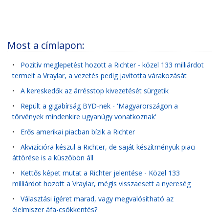
Most a címlapon:
•
Pozitív meglepetést hozott a Richter - közel 133 milliárdot
termelt a Vraylar, a vezetés pedig javította várakozását
•
A kereskedők az árrésstop kivezetését sürgetik
•
Repült a gigabírság BYD-nek - 'Magyarországon a
törvények mindenkire ugyanúgy vonatkoznak'
•
Erős amerikai piacban bízik a Richter
•
Akvizícióra készül a Richter, de saját készítményük piaci
áttörése is a küszöbön áll
•
Kettős képet mutat a Richter jelentése - Közel 133
milliárdot hozott a Vraylar, mégis visszaesett a nyereség
•
Választási ígéret marad, vagy megvalósítható az
élelmiszer áfa-csökkentés?