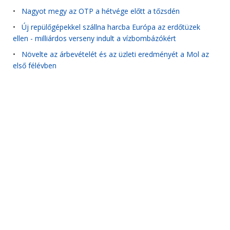
•
Nagyot megy az OTP a hétvége előtt a tőzsdén
•
Új repülőgépekkel szállna harcba Európa az erdőtüzek
ellen - milliárdos verseny indult a vízbombázókért
•
Növelte az árbevételét és az üzleti eredményét a Mol az
első félévben