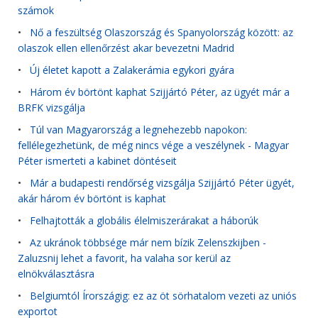
számok
•
Nő a feszültség Olaszország és Spanyolország között: az
olaszok ellen ellenőrzést akar bevezetni Madrid
•
Új életet kapott a Zalakerámia egykori gyára
•
Három év börtönt kaphat Szijjártó Péter, az ügyét már a
BRFK vizsgálja
•
Túl van Magyarország a legnehezebb napokon:
fellélegezhetünk, de még nincs vége a veszélynek - Magyar
Péter ismerteti a kabinet döntéseit
•
Már a budapesti rendőrség vizsgálja Szijjártó Péter ügyét,
akár három év börtönt is kaphat
•
Felhajtották a globális élelmiszerárakat a háborúk
•
Az ukránok többsége már nem bízik Zelenszkijben -
Zaluzsnij lehet a favorit, ha valaha sor kerül az
elnökválasztásra
•
Belgiumtól Írországig: ez az öt sörhatalom vezeti az uniós
exportot