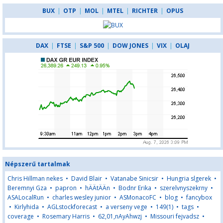
BUX
|
OTP
|
MOL
|
MTEL
|
RICHTER
|
OPUS
DAX
|
FTSE
|
S&P 500
|
DOW JONES
|
VIX
|
OLAJ
Népszerű tartalmak
Chris Hillman nekes
•
David Blair
•
Vatanabe Sinicsir
•
Hungria slgerek
•
Beremnyi Gza
•
papron
•
hÄÄtÄÄn
•
Bodnr Erika
•
szerelvnyszekrny
•
ASALocalRun
•
charles wesley junior
•
ASMonacoFC
•
blog
•
fancybox
•
Kirlyhida
•
AGLstockforecast
•
a verseny vege
•
149(1)
•
tags
•
coverage
•
Rosemary Harris
•
62,01,nAyAhwzj
•
Missouri fejvadsz
•