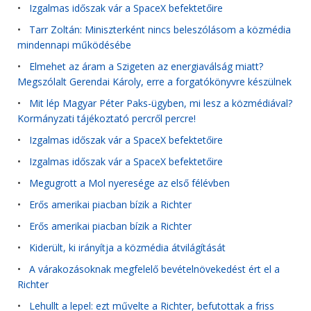
•
Izgalmas időszak vár a SpaceX befektetőire
•
Tarr Zoltán: Miniszterként nincs beleszólásom a közmédia
mindennapi működésébe
•
Elmehet az áram a Szigeten az energiaválság miatt?
Megszólalt Gerendai Károly, erre a forgatókönyvre készülnek
•
Mit lép Magyar Péter Paks-ügyben, mi lesz a közmédiával?
Kormányzati tájékoztató percről percre!
•
Izgalmas időszak vár a SpaceX befektetőire
•
Izgalmas időszak vár a SpaceX befektetőire
•
Megugrott a Mol nyeresége az első félévben
•
Erős amerikai piacban bízik a Richter
•
Erős amerikai piacban bízik a Richter
•
Kiderült, ki irányítja a közmédia átvilágítását
•
A várakozásoknak megfelelő bevételnövekedést ért el a
Richter
•
Lehullt a lepel: ezt művelte a Richter, befutottak a friss