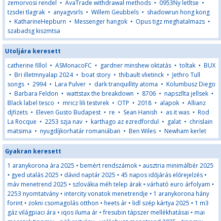
zemorvosi rendel
•
AvaTrade withdrawal methods
•
0953Ny letltse
•
tzsdei tlagrak
•
anyagvsrls
•
Willem Geubbels
•
shadowrun hong kong
•
KatharineHepburn
•
Messenger hangok
•
Opus tigz meghatalmazs
•
szabadsg kiszmtsa
Utoljára keresett
catherine fillol
•
ASMonacoFC
•
gardner minshew oktatás
•
toltak
•
BUX
•
Bri illetmnyalap 2024
•
boat story
•
thibault vlietinck
•
Jethro Tull
songs
•
2994
•
Lara Pulver
•
dark tranquillity atoma
•
Kolumbusz Diego
•
Barbara Feldon
•
wattstax the breakdown
•
8706
•
napszllta jellsek
•
Black label tesco
•
mricz lili testvrek
•
OTP
•
2018
•
alapok
•
Allianz
djfizets
•
Eleven Gusto Budapest
•
re
•
Sean Hanish
•
as it was
•
Rod
La Rocque
•
2253 szja nav
•
karthago az ezredfordul
•
galat
•
chrislain
matsima
•
nyugdíjkorhatár romaniában
•
Ben Wiles
•
Newham kerlet
Gyakran keresett
1 aranykorona ára 2025
•
bemért rendszámok
•
ausztria minimálbér 2025
•
gyed utalás 2025
•
dávid naptár 2025
•
45 napos időjárás előrejelzés
•
máv menetrend 2025
•
szlovákia méh telep árak
•
várható euro árfolyam
•
2253 nyomtatvány
•
intercity vonatok menetrendje
•
1 aranykorona hány
forint
•
zokni csomagolás otthon
•
heets ár
•
lidl szép kártya 2025
•
1 m3
gáz világpiaci ára
•
iqos iluma ár
•
fresubin tápszer mellékhatásai
•
mai