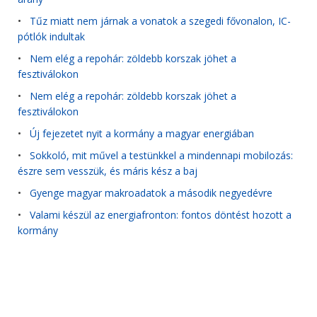
•
Tűz miatt nem járnak a vonatok a szegedi fővonalon, IC-
pótlók indultak
•
Nem elég a repohár: zöldebb korszak jöhet a
fesztiválokon
•
Nem elég a repohár: zöldebb korszak jöhet a
fesztiválokon
•
Új fejezetet nyit a kormány a magyar energiában
•
Sokkoló, mit művel a testünkkel a mindennapi mobilozás:
észre sem vesszük, és máris kész a baj
•
Gyenge magyar makroadatok a második negyedévre
•
Valami készül az energiafronton: fontos döntést hozott a
kormány