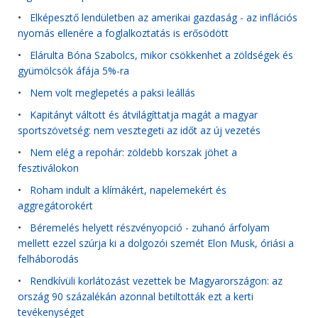
•
Elképesztő lendületben az amerikai gazdaság - az inflációs
nyomás ellenére a foglalkoztatás is erősödött
•
Elárulta Bóna Szabolcs, mikor csökkenhet a zöldségek és
gyümölcsök áfája 5%-ra
•
Nem volt meglepetés a paksi leállás
•
Kapitányt váltott és átvilágíttatja magát a magyar
sportszövetség: nem vesztegeti az időt az új vezetés
•
Nem elég a repohár: zöldebb korszak jöhet a
fesztiválokon
•
Roham indult a klímákért, napelemekért és
aggregátorokért
•
Béremelés helyett részvényopció - zuhanó árfolyam
mellett ezzel szúrja ki a dolgozói szemét Elon Musk, óriási a
felháborodás
•
Rendkívüli korlátozást vezettek be Magyarországon: az
ország 90 százalékán azonnal betiltották ezt a kerti
tevékenységet