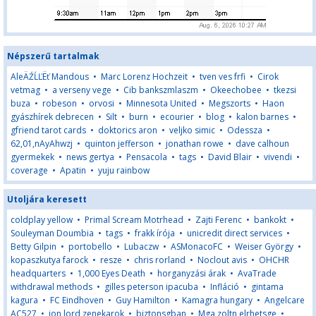
Népszerű tartalmak
AleÄŹĹĽËť Mandous
•
Marc Lorenz Hochzeit
•
tven ves frfi
•
Cirok
vetmag
•
a verseny vege
•
Cib bankszmlaszm
•
Okeechobee
•
tkezsi
buza
•
robeson
•
orvosi
•
Minnesota United
•
Megszorts
•
Haon
gyászhírek debrecen
•
Silt
•
burn
•
ecourier
•
blog
•
kalon barnes
•
gfriend tarot cards
•
doktorics aron
•
veljko simic
•
Odessza
•
62,01,nAyAhwzj
•
quinton jefferson
•
jonathan rowe
•
dave calhoun
gyermekek
•
news gertya
•
Pensacola
•
tags
•
David Blair
•
vivendi
•
coverage
•
Apatin
•
yuju rainbow
Utoljára keresett
coldplay yellow
•
Primal Scream Motrhead
•
Zajti Ferenc
•
bankokt
•
Souleyman Doumbia
•
tags
•
frakk írója
•
unicredit direct services
•
Betty Gilpin
•
portobello
•
Lubaczw
•
ASMonacoFC
•
Weiser György
•
kopaszkutya farock
•
resze
•
chris rorland
•
Noclout avis
•
OHCHR
headquarters
•
1,000 Eyes Death
•
horganyzási árak
•
AvaTrade
withdrawal methods
•
gilles peterson ipacuba
•
Infláció
•
gintama
kagura
•
FC Eindhoven
•
Guy Hamilton
•
Kamagra hungary
•
Angelcare
AC527
•
jon lord zenekarok
•
biztonsgban
•
Mga zoltn elrhetsge
•