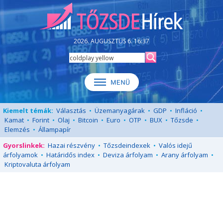
2026. AUGUSZTUS 6. 16:37
Kiemelt témák:
Választás
•
Üzemanyagárak
•
GDP
•
Infláció
•
Kamat
•
Forint
•
Olaj
•
Bitcoin
•
Euro
•
OTP
•
BUX
•
Tőzsde
•
Elemzés
•
Állampapír
Gyorslinkek:
Hazai részvény
•
Tőzsdeindexek
•
Valós idejű
árfolyamok
•
Határidős index
•
Deviza árfolyam
•
Arany árfolyam
•
Kriptovaluta árfolyam