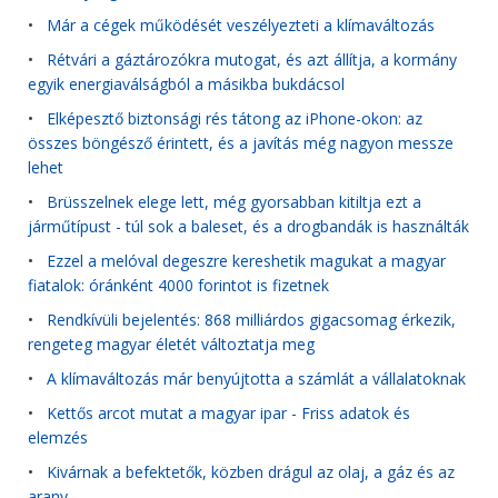
•
Már a cégek működését veszélyezteti a klímaváltozás
•
Rétvári a gáztározókra mutogat, és azt állítja, a kormány
egyik energiaválságból a másikba bukdácsol
•
Elképesztő biztonsági rés tátong az iPhone-okon: az
összes böngésző érintett, és a javítás még nagyon messze
lehet
•
Brüsszelnek elege lett, még gyorsabban kitiltja ezt a
járműtípust - túl sok a baleset, és a drogbandák is használták
•
Ezzel a melóval degeszre kereshetik magukat a magyar
fiatalok: óránként 4000 forintot is fizetnek
•
Rendkívüli bejelentés: 868 milliárdos gigacsomag érkezik,
rengeteg magyar életét változtatja meg
•
A klímaváltozás már benyújtotta a számlát a vállalatoknak
•
Kettős arcot mutat a magyar ipar - Friss adatok és
elemzés
•
Kivárnak a befektetők, közben drágul az olaj, a gáz és az
arany