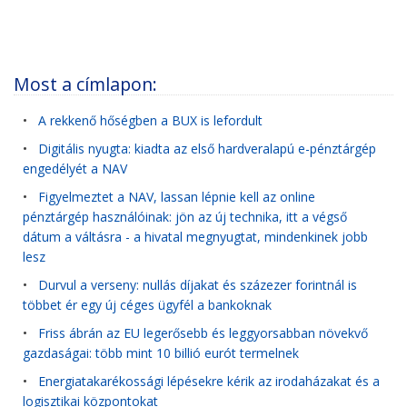
Most a címlapon:
•
A rekkenő hőségben a BUX is lefordult
•
Digitális nyugta: kiadta az első hardveralapú e-pénztárgép
engedélyét a NAV
•
Figyelmeztet a NAV, lassan lépnie kell az online
pénztárgép használóinak: jön az új technika, itt a végső
dátum a váltásra - a hivatal megnyugtat, mindenkinek jobb
lesz
•
Durvul a verseny: nullás díjakat és százezer forintnál is
többet ér egy új céges ügyfél a bankoknak
•
Friss ábrán az EU legerősebb és leggyorsabban növekvő
gazdaságai: több mint 10 billió eurót termelnek
•
Energiatakarékossági lépésekre kérik az irodaházakat és a
logisztikai központokat