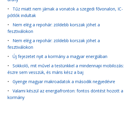
•
Tűz miatt nem járnak a vonatok a szegedi fővonalon, IC-
pótlók indultak
•
Nem elég a repohár: zöldebb korszak jöhet a
fesztiválokon
•
Nem elég a repohár: zöldebb korszak jöhet a
fesztiválokon
•
Új fejezetet nyit a kormány a magyar energiában
•
Sokkoló, mit művel a testünkkel a mindennapi mobilozás:
észre sem vesszük, és máris kész a baj
•
Gyenge magyar makroadatok a második negyedévre
•
Valami készül az energiafronton: fontos döntést hozott a
kormány