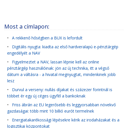
Most a címlapon:
•
A rekkenő hőségben a BUX is lefordult
•
Digitális nyugta: kiadta az első hardveralapú e-pénztárgép
engedélyét a NAV
•
Figyelmeztet a NAV, lassan lépnie kell az online
pénztárgép használóinak: jön az új technika, itt a végső
dátum a váltásra - a hivatal megnyugtat, mindenkinek jobb
lesz
•
Durvul a verseny: nullás díjakat és százezer forintnál is
többet ér egy új céges ügyfél a bankoknak
•
Friss ábrán az EU legerősebb és leggyorsabban növekvő
gazdaságai: több mint 10 billió eurót termelnek
•
Energiatakarékossági lépésekre kérik az irodaházakat és a
logisztikai központokat