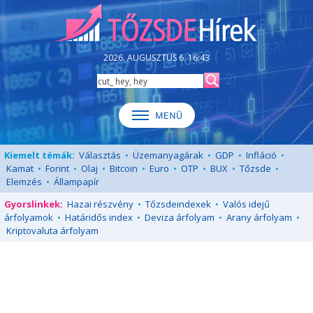
2026. AUGUSZTUS 6. 16:43
Kiemelt témák:
Választás
•
Üzemanyagárak
•
GDP
•
Infláció
•
Kamat
•
Forint
•
Olaj
•
Bitcoin
•
Euro
•
OTP
•
BUX
•
Tőzsde
•
Elemzés
•
Állampapír
Gyorslinkek:
Hazai részvény
•
Tőzsdeindexek
•
Valós idejű
árfolyamok
•
Határidős index
•
Deviza árfolyam
•
Arany árfolyam
•
Kriptovaluta árfolyam