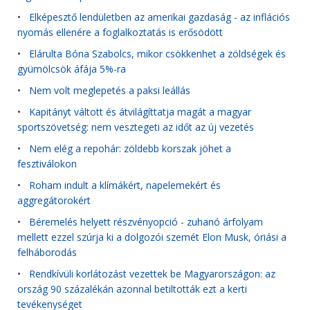
•
Elképesztő lendületben az amerikai gazdaság - az inflációs
nyomás ellenére a foglalkoztatás is erősödött
•
Elárulta Bóna Szabolcs, mikor csökkenhet a zöldségek és
gyümölcsök áfája 5%-ra
•
Nem volt meglepetés a paksi leállás
•
Kapitányt váltott és átvilágíttatja magát a magyar
sportszövetség: nem vesztegeti az időt az új vezetés
•
Nem elég a repohár: zöldebb korszak jöhet a
fesztiválokon
•
Roham indult a klímákért, napelemekért és
aggregátorokért
•
Béremelés helyett részvényopció - zuhanó árfolyam
mellett ezzel szúrja ki a dolgozói szemét Elon Musk, óriási a
felháborodás
•
Rendkívüli korlátozást vezettek be Magyarországon: az
ország 90 százalékán azonnal betiltották ezt a kerti
tevékenységet