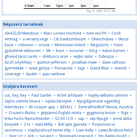
Népszerű tartalmak
AleÄŹĹĽËť Mandous
•
Marc Lorenz Hochzeit
•
tven ves frfi
•
Cirok
vetmag
•
a verseny vege
•
Cib bankszmlaszm
•
Okeechobee
•
tkezsi
buza
•
robeson
•
orvosi
•
Minnesota United
•
Megszorts
•
Haon
gyászhírek debrecen
•
Silt
•
burn
•
ecourier
•
blog
•
kalon barnes
•
gfriend tarot cards
•
doktorics aron
•
veljko simic
•
Odessza
•
62,01,nAyAhwzj
•
quinton jefferson
•
jonathan rowe
•
dave calhoun
gyermekek
•
news gertya
•
Pensacola
•
tags
•
David Blair
•
vivendi
•
coverage
•
Apatin
•
yuju rainbow
Utoljára keresett
cut_ hey, hey
•
Paul Gartler
•
Króm árfolyam
•
hayley williams simmer
•
Sajtos zsemle limara
•
vajdai károlyné
•
Nyugdijpenztar egyenleg
lekerdezes
•
Mr cooper app
•
BEVALL
•
Zentralfriedhof Vienna, Ausztria
•
Cruzeiro títulos
•
gépjármű foglaló minta
•
gygytorna teszor
•
Riga
•
Erika Fuchs Steinschneider
•
52.50.13.9
•
sap
•
otp Nyugd
•
ernst abbe
könyvek
•
Z tv
•
Kata Mihly
•
Bdi sylvi gyereke
•
Poisonous vs
venomous
•
Hajdszoboszl temet trkp
•
Liam Kelly
•
Lewis Brisbois NALP
•
Sper Lig
•
Asti
•
sun king
•
Shopmark reserved
•
3m danley budd
•