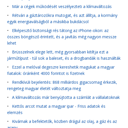
•
Már a cégek működését veszélyezteti a klímaváltozás
•
Rétvári a gáztározókra mutogat, és azt állítja, a kormány
egyik energiaválságból a másikba bukdácsol
•
Elképesztő biztonsági rés tátong az iPhone-okon: az
összes böngésző érintett, és a javítás még nagyon messze
lehet
•
Brüsszelnek elege lett, még gyorsabban kitiltja ezt a
járműtípust - túl sok a baleset, és a drogbandák is használták
•
Ezzel a melóval degeszre kereshetik magukat a magyar
fiatalok: óránként 4000 forintot is fizetnek
•
Rendkívüli bejelentés: 868 milliárdos gigacsomag érkezik,
rengeteg magyar életét változtatja meg
•
A klímaváltozás már benyújtotta a számlát a vállalatoknak
•
Kettős arcot mutat a magyar ipar - Friss adatok és
elemzés
•
Kivárnak a befektetők, közben drágul az olaj, a gáz és az
arany