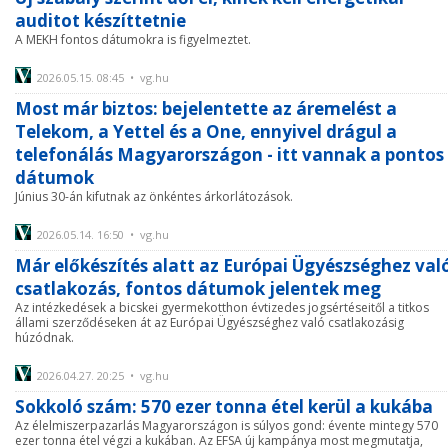
auditot készíttetnie
A MEKH fontos dátumokra is figyelmeztet.
2026.05.15. 08:45 • vg.hu
Most már biztos: bejelentette az áremelést a
Telekom, a Yettel és a One, ennyivel drágul a
telefonálás Magyarországon - itt vannak a pontos
dátumok
Június 30-án kifutnak az önkéntes árkorlátozások.
2026.05.14. 16:50 • vg.hu
Már előkészítés alatt az Európai Ügyészséghez val
csatlakozás, fontos dátumok jelentek meg
Az intézkedések a bicskei gyermekotthon évtizedes jogsértéseitől a titkos
állami szerződéseken át az Európai Ügyészséghez való csatlakozásig
húzódnak.
2026.04.27. 20:25 • vg.hu
Sokkoló szám: 570 ezer tonna étel kerül a kukába
Az élelmiszerpazarlás Magyarországon is súlyos gond: évente mintegy 570
ezer tonna étel végzi a kukában. Az EFSA új kampánya most megmutatja,