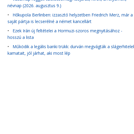
névnap (2026. augusztus 9.)
•
Hőkupola Berlinben: izzasztó helyzetben Friedrich Merz, már a
saját pártja is lecserélné a német kancellárt
•
Ezek Irán új feltételei a Hormuzi-szoros megnyitásához -
hosszú a lista
•
Működik a legális banki trükk: durván megvágták a slágerhitele
kamatait, jól járhat, aki most lép