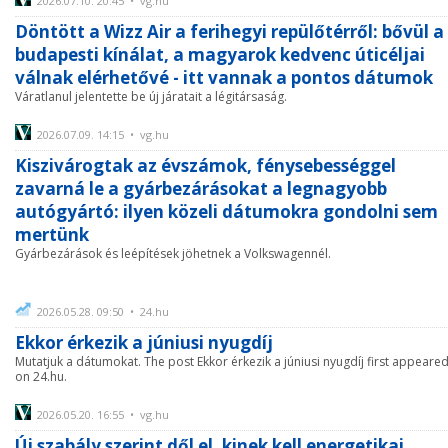
2026.07.10. 20:45 • vg.hu
Döntött a Wizz Air a ferihegyi repülőtérről: bővül a
budapesti kínálat, a magyarok kedvenc úticéljai
válnak elérhetővé - itt vannak a pontos dátumok
Váratlanul jelentette be új járatait a légitársaság.
2026.07.09. 14:15 • vg.hu
Kiszivárogtak az évszámok, fénysebességgel
zavarná le a gyárbezárásokat a legnagyobb
autógyártó: ilyen közeli dátumokra gondolni sem
mertünk
Gyárbezárások és leépítések jöhetnek a Volkswagennél.
2026.05.28. 09:50 • 24.hu
Ekkor érkezik a júniusi nyugdíj
Mutatjuk a dátumokat. The post Ekkor érkezik a júniusi nyugdíj first appeare
on 24.hu.
2026.05.20. 16:55 • vg.hu
Új szabály szerint dől el, kinek kell energetikai