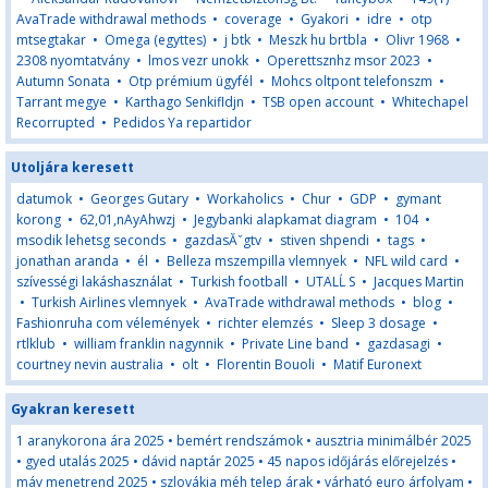
AvaTrade withdrawal methods
•
coverage
•
Gyakori
•
idre
•
otp
mtsegtakar
•
Omega (egyttes)
•
j btk
•
Meszk hu brtbla
•
Olivr 1968
•
2308 nyomtatvány
•
lmos vezr unokk
•
Operettsznhz msor 2023
•
Autumn Sonata
•
Otp prémium ügyfél
•
Mohcs oltpont telefonszm
•
Tarrant megye
•
Karthago Senkifldjn
•
TSB open account
•
Whitechapel
Recorrupted
•
Pedidos Ya repartidor
Utoljára keresett
datumok
•
Georges Gutary
•
Workaholics
•
Chur
•
GDP
•
gymant
korong
•
62,01,nAyAhwzj
•
Jegybanki alapkamat diagram
•
104
•
msodik lehetsg seconds
•
gazdasĂˇgtv
•
stiven shpendi
•
tags
•
jonathan aranda
•
él
•
Belleza mszempilla vlemnyek
•
NFL wild card
•
szívességi lakáshasználat
•
Turkish football
•
UTALĹ S
•
Jacques Martin
•
Turkish Airlines vlemnyek
•
AvaTrade withdrawal methods
•
blog
•
Fashionruha com vélemények
•
richter elemzés
•
Sleep 3 dosage
•
rtlklub
•
william franklin nagynnik
•
Private Line band
•
gazdasagi
•
courtney nevin australia
•
olt
•
Florentin Bouoli
•
Matif Euronext
Gyakran keresett
1 aranykorona ára 2025
•
bemért rendszámok
•
ausztria minimálbér 2025
•
gyed utalás 2025
•
dávid naptár 2025
•
45 napos időjárás előrejelzés
•
máv menetrend 2025
•
szlovákia méh telep árak
•
várható euro árfolyam
•