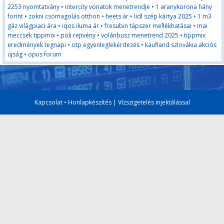
2253 nyomtatvány
•
intercity vonatok menetrendje
•
1 aranykorona hány
forint
•
zokni csomagolás otthon
•
heets ár
•
lidl szép kártya 2025
•
1 m3
gáz világpiaci ára
•
iqos iluma ár
•
fresubin tápszer mellékhatásai
•
mai
meccsek tippmix
•
pöli rejtvény
•
volánbusz menetrend 2025
•
tippmix
eredmények tegnapi
•
otp egyenleglekérdezés
•
kaufland szlovákia akciós
újság
•
opus forum
Kapcsolat
•
Honlapkészítés
|
Vízszigetelés injektálással