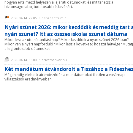
hogyan értelmezd helyesen a lejárati dátumokat, és mit tehetsz a
biztonságosabb, tudatosabb étkezésért.
2026.04.14. 22:05 • penzcentrum.hu
Nyári szünet 2026: mikor kezdődik és meddig tart 
nyári szünet? Itt az összes iskolai szünet dátuma
Mikor lesz az utolsó tanítási nap? Mikor kezdődik a nyári szünet 2026-ban?
Mikor van a nyári napforduló? Mikor lesz a következő hosszú hétvége? Mutat
a legfontosabb dátumokat!
2026.04.14. 15:00 • privatbankar.hu
Két mandátum átvándorolt a Tiszához a Fideszhe
Még mindig várható átrendeződés a mandátumokat illetően a vasárnapi
választások eredményeiben.