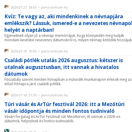
2026.07.27. 18:05 • penzcentrum.hu
Kvíz: Te vagy az, aki mindenkinek a névnapjára
emlékszik? Lássuk, ismered-e a nevezetes névnapo
helyét a naptárban!
Egyeseknek olyan jó a névnap-memóriájuk, hogy könnyedén meg tudják
mondani kevésbé nevezetes dátumokról is, milyen névnap kötődiik hozzájuk
2026.07.19. 10:05 • penzcentrum.hu
Családi pótlék utalás 2026 augusztus: kétszer is
utalnak augusztusban, itt vannak a hivatalos
dátumok
Főszabály szerint minden hónapban a második munkanapon érkezik meg az
előző hónapra járó családi pótlék.
2026.07.16. 21:35 • penzcentrum.hu
Túri vásár és ArTúr fesztivál 2026: itt a Mezőtúri
vásár időpontja és minden fontos tudnivaló
Vásári forgatag és ArTúr Fesztivál vár Mezőtúron, itt vannak a 2026-os
dátumok, helyszínek és fontos tudnivalók.