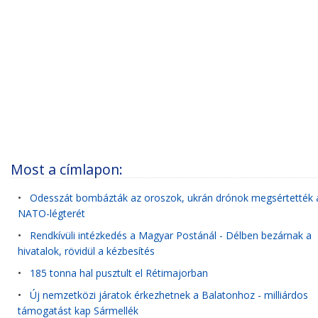
Most a címlapon:
•
Odesszát bombázták az oroszok, ukrán drónok megsértették 
NATO-légterét
•
Rendkívüli intézkedés a Magyar Postánál - Délben bezárnak a
hivatalok, rövidül a kézbesítés
•
185 tonna hal pusztult el Rétimajorban
•
Új nemzetközi járatok érkezhetnek a Balatonhoz - milliárdos
támogatást kap Sármellék