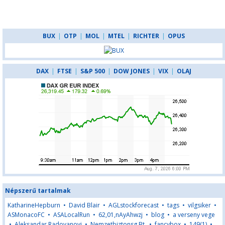
BUX
|
OTP
|
MOL
|
MTEL
|
RICHTER
|
OPUS
DAX
|
FTSE
|
S&P 500
|
DOW JONES
|
VIX
|
OLAJ
Népszerű tartalmak
KatharineHepburn
•
David Blair
•
AGLstockforecast
•
tags
•
vilgsiker
•
ASMonacoFC
•
ASALocalRun
•
62,01,nAyAhwzj
•
blog
•
a verseny vege
•
Aleksandar Radovanovi
•
Nemzetbiztonsg Bt.
•
fancybox
•
149(1)
•