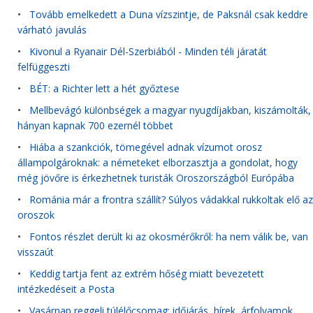
•
Tovább emelkedett a Duna vízszintje, de Paksnál csak keddre
várható javulás
•
Kivonul a Ryanair Dél-Szerbiából - Minden téli járatát
felfüggeszti
•
BÉT: a Richter lett a hét győztese
•
Mellbevágó különbségek a magyar nyugdíjakban, kiszámolták,
hányan kapnak 700 ezernél többet
•
Hiába a szankciók, tömegével adnak vízumot orosz
állampolgároknak: a németeket elborzasztja a gondolat, hogy
még jövőre is érkezhetnek turisták Oroszországból Európába
•
Románia már a frontra szállít? Súlyos vádakkal rukkoltak elő az
oroszok
•
Fontos részlet derült ki az okosmérőkről: ha nem válik be, van
visszaút
•
Keddig tartja fent az extrém hőség miatt bevezetett
intézkedéseit a Posta
•
Vasárnap reggeli túlélőcsomag: időjárás, hírek, árfolyamok,