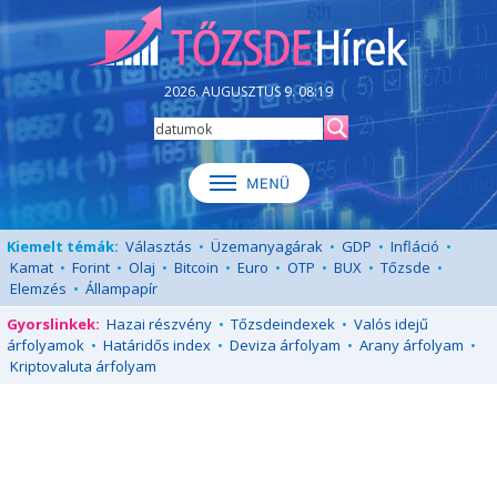
2026. AUGUSZTUS 9. 08:19
Kiemelt témák:
Választás
•
Üzemanyagárak
•
GDP
•
Infláció
•
Kamat
•
Forint
•
Olaj
•
Bitcoin
•
Euro
•
OTP
•
BUX
•
Tőzsde
•
Elemzés
•
Állampapír
Gyorslinkek:
Hazai részvény
•
Tőzsdeindexek
•
Valós idejű
árfolyamok
•
Határidős index
•
Deviza árfolyam
•
Arany árfolyam
•
Kriptovaluta árfolyam