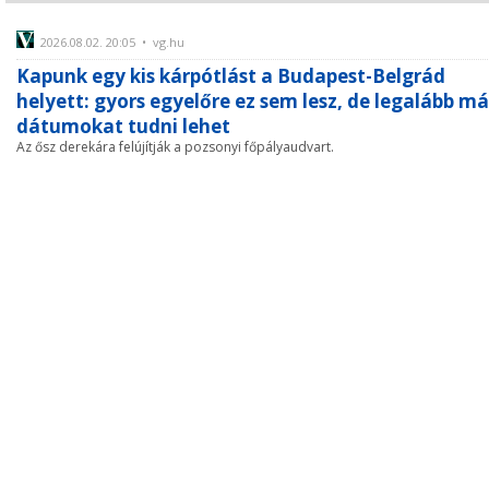
2026.08.02. 20:05 • vg.hu
Kapunk egy kis kárpótlást a Budapest-Belgrád
helyett: gyors egyelőre ez sem lesz, de legalább má
dátumokat tudni lehet
Az ősz derekára felújítják a pozsonyi főpályaudvart.