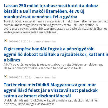
Lassan 250 millió újrahasznosítható italdoboz
készült a Ball makói üzemében, és 70 új
munkatársat vennének fel a gyárba
Tovább bővíti csapatát nemrég megvásárolt makói üzemében a fenntarthat
alumíniumcsomagolások terén világszerte vezető Ball Corporation. A
gyáregység egyre fontosabb szerepet játszik az ügyfelek kiszolgálásában és
körforgásos csomagolási megoldások ...
2026.06.06. 20:05 • penzcentrum.hu
Cigicsempész bandát fogtak a pénzügyőrök:
egymillió dobozt találtak a rajtaütéskor, kattant i
a bilincs
A NAV bevetési egysége is részt vett abban a rajtaütésben, amelyben egy
illegális dohánytermékkel csencselő bandát kapcsoltak le.
2026.06.05. 17:05 • penzcentrum.hu
Történelmi mérföldkő Magyarországon: már
egymilliárd felett jár a visszaváltott palackok
száma az ismert diszkontláncnál
Újabb jelentős mérföldkőhöz érkezett a műanyag palackok, alumínium
dobozok, illetve üvegek visszaváltása