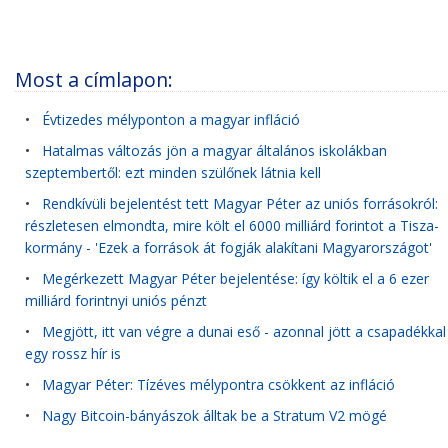
Most a címlapon:
•
Évtizedes mélyponton a magyar infláció
•
Hatalmas változás jön a magyar általános iskolákban
szeptembertől: ezt minden szülőnek látnia kell
•
Rendkívüli bejelentést tett Magyar Péter az uniós forrásokról:
részletesen elmondta, mire költ el 6000 milliárd forintot a Tisza-
kormány - 'Ezek a források át fogják alakítani Magyarországot'
•
Megérkezett Magyar Péter bejelentése: így költik el a 6 ezer
milliárd forintnyi uniós pénzt
•
Megjött, itt van végre a dunai eső - azonnal jött a csapadékkal
egy rossz hír is
•
Magyar Péter: Tízéves mélypontra csökkent az infláció
•
Nagy Bitcoin-bányászok álltak be a Stratum V2 mögé