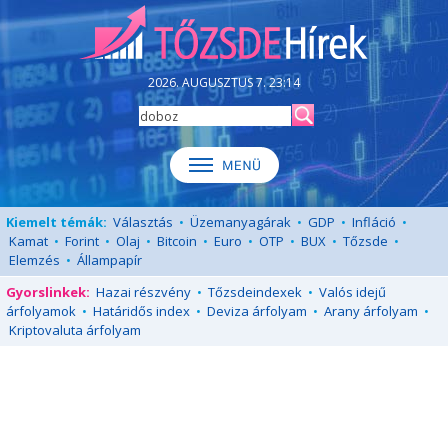
2026. AUGUSZTUS 7. 23:14
Kiemelt témák:
Választás
•
Üzemanyagárak
•
GDP
•
Infláció
•
Kamat
•
Forint
•
Olaj
•
Bitcoin
•
Euro
•
OTP
•
BUX
•
Tőzsde
•
Elemzés
•
Állampapír
Gyorslinkek:
Hazai részvény
•
Tőzsdeindexek
•
Valós idejű
árfolyamok
•
Határidős index
•
Deviza árfolyam
•
Arany árfolyam
•
Kriptovaluta árfolyam