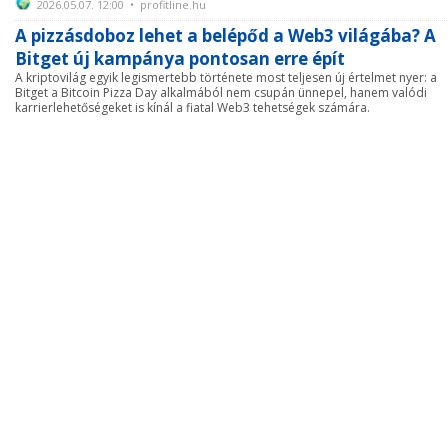
2026.05.07. 12:00 • profitline.hu
A pizzásdoboz lehet a belépőd a Web3 világába? A
Bitget új kampánya pontosan erre épít
A kriptovilág egyik legismertebb története most teljesen új értelmet nyer: a
Bitget a Bitcoin Pizza Day alkalmából nem csupán ünnepel, hanem valódi
karrierlehetőségeket is kínál a fiatal Web3 tehetségek számára.