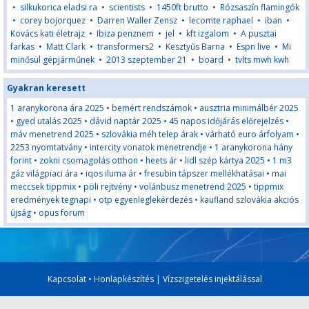
•
silkukorica eladsi ra
•
scientists
•
1450ft brutto
•
Rózsaszín flamingók
•
corey bojorquez
•
Darren Waller Zensz
•
lecomte raphael
•
iban
•
Kovács kati életrajz
•
Ibiza penznem
•
jel
•
kft izgalom
•
A pusztai
farkas
•
Matt Clark
•
transformers2
•
Kesztyűs Barna
•
Espn live
•
Mi
minősül gépjárműnek
•
2013 szeptember 21
•
board
•
tvlts mwh kwh
Gyakran keresett
1 aranykorona ára 2025
•
bemért rendszámok
•
ausztria minimálbér 2025
•
gyed utalás 2025
•
dávid naptár 2025
•
45 napos időjárás előrejelzés
•
máv menetrend 2025
•
szlovákia méh telep árak
•
várható euro árfolyam
•
2253 nyomtatvány
•
intercity vonatok menetrendje
•
1 aranykorona hány
forint
•
zokni csomagolás otthon
•
heets ár
•
lidl szép kártya 2025
•
1 m3
gáz világpiaci ára
•
iqos iluma ár
•
fresubin tápszer mellékhatásai
•
mai
meccsek tippmix
•
pöli rejtvény
•
volánbusz menetrend 2025
•
tippmix
eredmények tegnapi
•
otp egyenleglekérdezés
•
kaufland szlovákia akciós
újság
•
opus forum
Kapcsolat
•
Honlapkészítés
|
Vízszigetelés injektálással