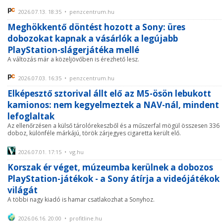
2026.07.13. 18:35 • penzcentrum.hu
Meghökkentő döntést hozott a Sony: üres
dobozokat kapnak a vásárlók a legújabb
PlayStation-slágerjátéka mellé
A változás már a közeljövőben is érezhető lesz.
2026.07.03. 16:35 • penzcentrum.hu
Elképesztő sztorival állt elő az M5-ösön lebukott
kamionos: nem kegyelmeztek a NAV-nál, mindent
lefoglaltak
Az ellenőrzésen a külső tárolórekeszből és a műszerfal mögül összesen 336
doboz, különféle márkájú, török zárjegyes cigaretta került elő.
2026.07.01. 17:15 • vg.hu
Korszak ér véget, múzeumba kerülnek a dobozos
PlayStation-játékok - a Sony átírja a videójátékok
világát
A többi nagy kiadó is hamar csatlakozhat a Sonyhoz.
2026.06.16. 20:00 • profitline.hu