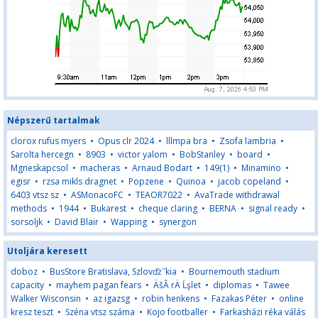
Népszerű tartalmak
clorox rufus myers
•
Opus clr 2024
•
lllmpa bra
•
Zsofa lambria
•
Sarolta hercegn
•
8903
•
victor yalom
•
BobStanley
•
board
•
Mgneskapcsol
•
macheras
•
Arnaud Bodart
•
149(1)
•
Minamino
•
egisr
•
rzsa mikls dragnet
•
Popzene
•
Quinoa
•
jacob copeland
•
6403 vtsz sz
•
ASMonacoFC
•
TEAOR7022
•
AvaTrade withdrawal
methods
•
1944
•
Bukarest
•
cheque claring
•
BERNA
•
signal ready
•
sorsoljk
•
David Blair
•
Wapping
•
synergon
Utoljára keresett
doboz
•
BusStore Bratislava, Szlovďż˝kia
•
Bournemouth stadium
capacity
•
mayhem pagan fears
•
ÄšÂ rÄ Ĺşlet
•
diplomas
•
Tawee
Walker Wisconsin
•
az igazsg
•
robin henkens
•
Fazakas Péter
•
online
kresz teszt
•
Széna vtsz száma
•
Kojo footballer
•
Farkasházi réka válás