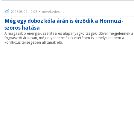
2026.08.07. 12:05 • novekedes.hu
Még egy doboz kóla árán is érződik a Hormuzi-
szoros hatása
A magasabb energia-, szállítási és alapanyagköltségek idővel megjelennek a
fogyasztói árakban, még olyan termékek esetében is, amelyeket nem a
konfliktus térségében állítanak elő.