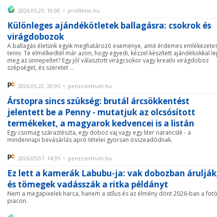
2026.05.25. 10:00 • profitline.hu
Különleges ajándékötletek ballagásra: csokrok és
virágdobozok
A ballagás életünk egyik meghatározó eseménye, amit érdemes emlékezete
tenni. Te elmélkedtél már azon, hogy egyedi, kézzel készített ajándékokkal l
meg az ünnepeltet? Egy jól választott virágcsokor vagy kreatív virágdoboz
szépséget, és szeretet ...
2026.05.22. 20:05 • penzcentrum.hu
Árstopra sincs szükség: brutál árcsökkentést
jelentett be a Penny - mutatjuk az olcsósított
termékeket, a magyarok kedvencei is a listán
Egy csomag száraztészta, egy doboz vaj vagy egy liter narancslé - a
mindennapi bevásárlás apró tételei gyorsan összeadódnak.
2026.05.07. 14:35 • penzcentrum.hu
Ez lett a kamerák Labubu-ja: vak dobozban árulják
és tömegek vadásszák a ritka példányt
Nem a megapixelek harca, hanem a stílus és az élmény dönt 2026-ban a fot
piacon.