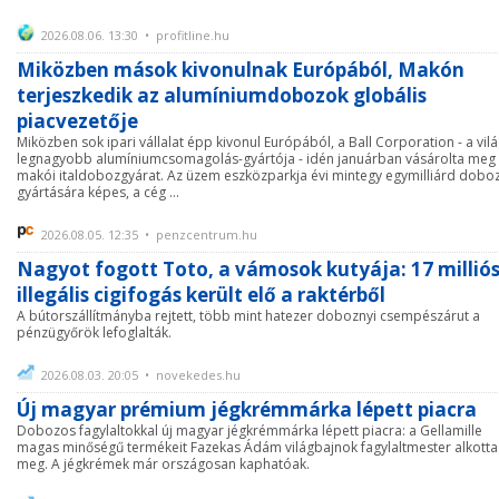
2026.08.06. 13:30 • profitline.hu
Miközben mások kivonulnak Európából, Makón
terjeszkedik az alumíniumdobozok globális
piacvezetője
Miközben sok ipari vállalat épp kivonul Európából, a Ball Corporation - a vil
legnagyobb alumíniumcsomagolás-gyártója - idén januárban vásárolta meg
makói italdobozgyárat. Az üzem eszközparkja évi mintegy egymilliárd dobo
gyártására képes, a cég ...
2026.08.05. 12:35 • penzcentrum.hu
Nagyot fogott Toto, a vámosok kutyája: 17 millió
illegális cigifogás került elő a raktérből
A bútorszállítmányba rejtett, több mint hatezer doboznyi csempészárut a
pénzügyőrök lefoglalták.
2026.08.03. 20:05 • novekedes.hu
Új magyar prémium jégkrémmárka lépett piacra
Dobozos fagylaltokkal új magyar jégkrémmárka lépett piacra: a Gellamille
magas minőségű termékeit Fazekas Ádám világbajnok fagylaltmester alkotta
meg. A jégkrémek már országosan kaphatóak.