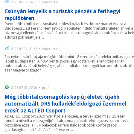
2026.08.02. 14:25 • infostart.hu
Csúnyán lenyelik a turisták pénzét a ferihegyi
repülőtéren
Évente több millió visszaváltási jelölésű palack és doboz marad vissza a
Budapesti Liszt Ferenc Nemzetközi Repülőtér induló tranzitterületén, mivel a
biztonsági ellenőrzés után vásárolt italok csomagolását a szabályok és a hel
adottságok miatt jele ...
2026.07.27. 09:35 • infostart.hu
Egy nyitott raktár ajtaja mögött több mint 18 ezer illegális elektronikus cigare
lapult Budapesten. A NAV pénzügyőrei egy közterületi ellenőrzés során
bukkantak a zsúfolt helyiségre, ahol a fóliába csomagolt kartondobozok tö
ezer Magyarországon ...
2026.07.18. 07:00 • profitline.hu
Még több italcsomagolás kap új életet: újabb
automatizált DRS hulladékfeldolgozó üzemmel
erősít az ALTEO Csoport
Az ALTEO Csoport 2026 nyarától jelentősen, a tervek szerint évi 28 ezer
tonnára növeli a visszagyűjtött italcsomagolások feldolgozási kapacitását,
biztosítva ezzel a PET-palackok és fém italosdobozok körforgásos
gazdaságban tartását. A cél elérése ér ...