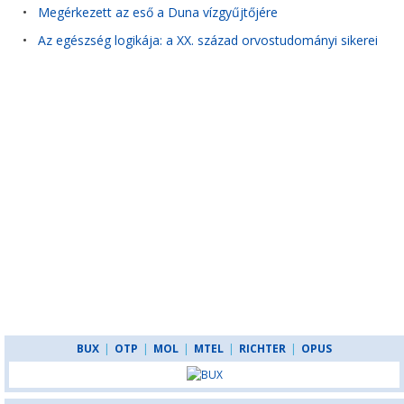
•
Megérkezett az eső a Duna vízgyűjtőjére
•
Az egészség logikája: a XX. század orvostudományi sikerei
BUX
|
OTP
|
MOL
|
MTEL
|
RICHTER
|
OPUS