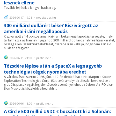
lesznek ellene
Tovább fejlődik a lengyel hadsereg.
2026.06.17. 19:05 • novekedes.hu
300 milliárd dollárért béke? Kiszivárgott az
amerikai-iráni megállapodás
Kiszivárgott a 14 pontos amerikai-iráni békemegállapodás tervezete, mely
tartalmazza az Iránnak nyújtandó 300 milliárd dolláros helyreállítási keretet,
ország elleni szankciók feloldását, cserébe Irán vállalja, hogy nem állít elő
nukleáris fegyver ...
2026.06.11. 21:00 • profitline.hu
Tőzsdére lépése után a SpaceX a legnagyobb
technológiai cégek nyomába eredhet
A várakozások szerint 2026. június 12-én debütálhat a Nasdaqon a Space
Exploration Technologies Corp. (SpaceX), amelynek tőzsdei bevezetése a
globális piacok egyik legjelentősebb eseménye lehet az évben. Az IPO akár
Elon Muskot is közelebb viheti ahh ...
2026.06.06. 18:00 • profitline.hu
A Circle 500 millió USDC-t bocsátott ki a Solanán: