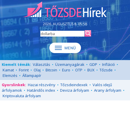
2026. AUGUSZTUS 8. 05:58
Kiemelt témák:
Választás
•
Üzemanyagárak
•
GDP
•
Infláció
•
Kamat
•
Forint
•
Olaj
•
Bitcoin
•
Euro
•
OTP
•
BUX
•
Tőzsde
•
Elemzés
•
Állampapír
Gyorslinkek:
Hazai részvény
•
Tőzsdeindexek
•
Valós idejű
árfolyamok
•
Határidős index
•
Deviza árfolyam
•
Arany árfolyam
•
Kriptovaluta árfolyam