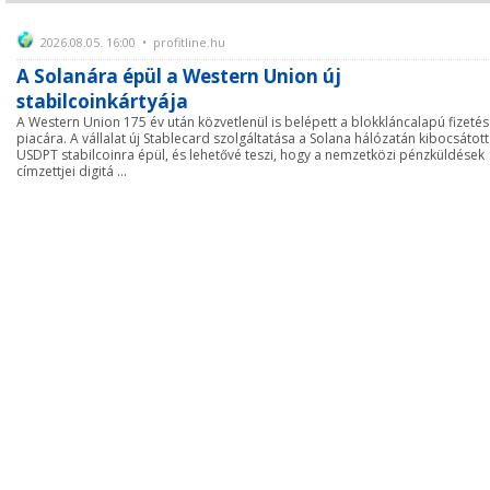
2026.08.05. 16:00 • profitline.hu
A Solanára épül a Western Union új
stabilcoinkártyája
A Western Union 175 év után közvetlenül is belépett a blokkláncalapú fizeté
piacára. A vállalat új Stablecard szolgáltatása a Solana hálózatán kibocsátott
USDPT stabilcoinra épül, és lehetővé teszi, hogy a nemzetközi pénzküldések
címzettjei digitá ...