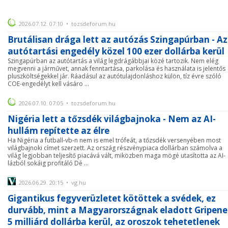
2026.07.12. 07:10 • tozsdeforum.hu
Brutálisan drága lett az autózás Szingapúrban - Az
autótartási engedély közel 100 ezer dollárba kerül
Szingapúrban az autótartás a világ legdrágábbjai közé tartozik. Nem elég
megvenni a járművet, annak fenntartása, parkolása és használata is jelentős
pluszköltségekkel jár. Ráadásul az autótulajdonláshoz külön, tíz évre szóló
COE-engedélyt kell vásáro ...
2026.07.10. 07:05 • tozsdeforum.hu
Nigéria lett a tőzsdék világbajnoka - Nem az AI-
hullám repítette az élre
Ha Nigéria a futball-vb-n nem is emel trófeát, a tőzsdék versenyében most
világbajnoki címet szerzett. Az ország részvénypiaca dollárban számolva a
világ legjobban teljesítő piacává vált, miközben maga mögé utasította az AI-
lázból sokáig profitáló Dé ...
2026.06.29. 20:15 • vg.hu
Gigantikus fegyverüzletet kötöttek a svédek, ez
durvább, mint a Magyarországnak eladott Gripene
5 milliárd dollárba kerül, az oroszok tehetetlenek