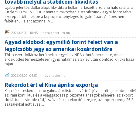
tovább mélyül a stabilcoin-likviditás
Újabb jelentős dolláralapú likviditási hullám érkezett a Solana hálózatára: a
Circle 500 millió USDC-t mintelt, miközben a stabilcoinok egyre fontosabb
szerepet töltenek be a kriptopiac tényleges forgalmában. A lépés nem
feltétlenül jelent azonnali v ...
2026.06.02. 18:45 • penzcentrum.hu
Agyad eldobod: egymillió forint felett van a
legolcsóbb jegy az amerikai kosárdöntőre
Több ezer dollárba kerülnek a jegyek az NBA-döntő meccseire, de az
érdeklődés természetesen így is hatalmas a 27 év után döntőzö Knicks háza
táján.
2026.05.09. 06:50 • novekedes.hu
Rekordot ért el Kína áprilisi exportja
Kína külkereskedelmi forgalma áprilisban a vártnál jóval erőteljesebben bővü
az iráni konfliktus és a világgazdasági bizonytalanságok ellenére: az export
dollárban számolva 14,1 százalékkal rekordösszegre, az import pedig 25,3
százalékkal nőtt éves ...