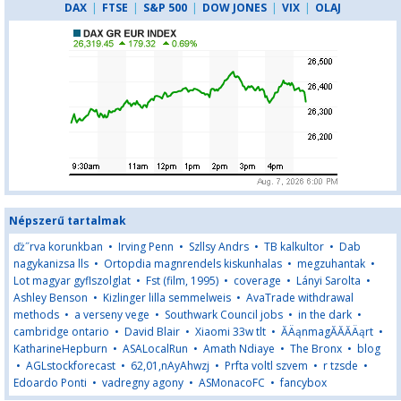
DAX
|
FTSE
|
S&P 500
|
DOW JONES
|
VIX
|
OLAJ
Népszerű tartalmak
ďż˝rva korunkban
•
Irving Penn
•
Szllsy Andrs
•
TB kalkultor
•
Dab
nagykanizsa lls
•
Ortopdia magnrendels kiskunhalas
•
megzuhantak
•
Lot magyar gyflszolglat
•
Fst (film, 1995)
•
coverage
•
Lányi Sarolta
•
Ashley Benson
•
Kizlinger lilla semmelweis
•
AvaTrade withdrawal
methods
•
a verseny vege
•
Southwark Council jobs
•
in the dark
•
cambridge ontario
•
David Blair
•
Xiaomi 33w tlt
•
ĂÄąnmagĂĂĂÄąrt
•
KatharineHepburn
•
ASALocalRun
•
Amath Ndiaye
•
The Bronx
•
blog
•
AGLstockforecast
•
62,01,nAyAhwzj
•
Prfta voltl szvem
•
r tzsde
•
Edoardo Ponti
•
vadregny agony
•
ASMonacoFC
•
fancybox