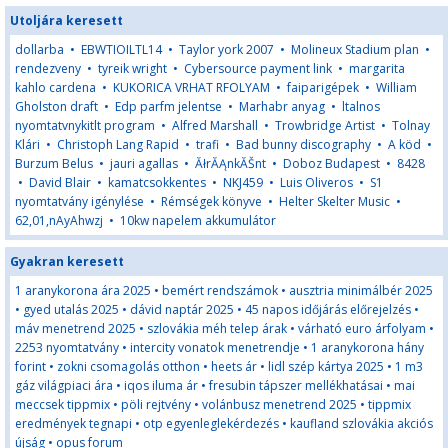
Utoljára keresett
dollarba
•
EBWTIOILTL14
•
Taylor york 2007
•
Molineux Stadium plan
•
rendezveny
•
tyreik wright
•
Cybersource payment link
•
margarita
kahlo cardena
•
KUKORICA VRHAT RFOLYAM
•
faiparigépek
•
William
Gholston draft
•
Edp parfm jelentse
•
Marhabr anyag
•
ltalnos
nyomtatvnykitlt program
•
Alfred Marshall
•
Trowbridge Artist
•
Tolnay
Klári
•
Christoph Lang Rapid
•
trafi
•
Bad bunny discography
•
A köd
•
Burzum Belus
•
jauri agallas
•
ĂłrĂĄnkĂŠnt
•
Doboz Budapest
•
8428
•
David Blair
•
kamatcsokkentes
•
NKJ459
•
Luis Oliveros
•
S1
nyomtatvány igénylése
•
Rémségek könyve
•
Helter Skelter Music
•
62,01,nAyAhwzj
•
10kw napelem akkumulátor
Gyakran keresett
1 aranykorona ára 2025
•
bemért rendszámok
•
ausztria minimálbér 2025
•
gyed utalás 2025
•
dávid naptár 2025
•
45 napos időjárás előrejelzés
•
máv menetrend 2025
•
szlovákia méh telep árak
•
várható euro árfolyam
•
2253 nyomtatvány
•
intercity vonatok menetrendje
•
1 aranykorona hány
forint
•
zokni csomagolás otthon
•
heets ár
•
lidl szép kártya 2025
•
1 m3
gáz világpiaci ára
•
iqos iluma ár
•
fresubin tápszer mellékhatásai
•
mai
meccsek tippmix
•
pöli rejtvény
•
volánbusz menetrend 2025
•
tippmix
eredmények tegnapi
•
otp egyenleglekérdezés
•
kaufland szlovákia akciós
újság
•
opus forum