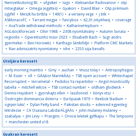
Nemzetbiztonsg Bt.
•
vilgsiker
•
tags
•
Aleksandar Radovanovi
•
otp
mtsegtakar
•
Omega (egyttes)
•
Gyakori
•
David Blair
•
Otp prémium
ügyfél
•
Meszk hu brtbla
•
149(1)
•
a verseny vege
•
j btk
•
ASMonacoFC
•
Tarrant megye
•
fancybox
•
62,01,nAyAhwzj
•
coverage
•
AvaTrade withdrawal methods
•
KatharineHepburn
•
AGLstockforecast
•
Olivr 1968
•
2308 nyomtatvány
•
Autumn Sonata
•
regionlis
•
Operettsznhz msor 2023
•
Elisabeth Bach
•
Sugr andrs
gyermekei
•
Ben Horowitz
•
Karthago Senkifldjn
•
Platform CMC Markets
•
Nav advisszatrts nyomtatvny
•
idre
•
2253 szja bevalls
Utoljára keresett
early morning mambo
•
Grny
•
auchan
•
Vnusz tolaj r
•
Antropophagus
•
M. Esser
•
oll
•
GĂĄbor MarinkĂĄs
•
TSB open account
•
Whitechapel
Recorrupted
•
terrametal
•
Pedidos Ya repartidor
•
Angol msodosztly
tabella
•
mitchell wilcox
•
TSB contact number
•
oldham glodwick
•
Dennis Haysbert
•
gyorshajts ellen
•
laszlonoel
•
könyv vtsz
•
Ösztrogén dominancia doterra
•
Európaiak 1979
•
Reebok Stadium
•
ognjen lukić
•
Dylan Petty band
•
Pakistan stocks
•
edenred egyenleg
lekrdezse
•
CA Osasuna LabdarÄĹgÄÄs
•
john mulaney mulaney
•
szabalyai
•
Jim Levy
•
Prangins
•
Orvosi leletek gyflkapu
•
The Simpsons
•
manchester united u18
Gyakran keresett