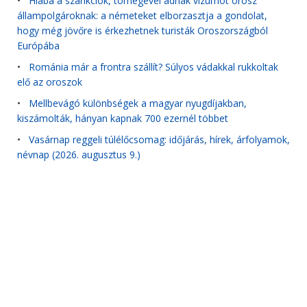
•
Hiába a szankciók, tömegével adnak vízumot orosz
állampolgároknak: a németeket elborzasztja a gondolat,
hogy még jövőre is érkezhetnek turisták Oroszországból
Európába
•
Románia már a frontra szállít? Súlyos vádakkal rukkoltak
elő az oroszok
•
Mellbevágó különbségek a magyar nyugdíjakban,
kiszámolták, hányan kapnak 700 ezernél többet
•
Vasárnap reggeli túlélőcsomag: időjárás, hírek, árfolyamok,
névnap (2026. augusztus 9.)