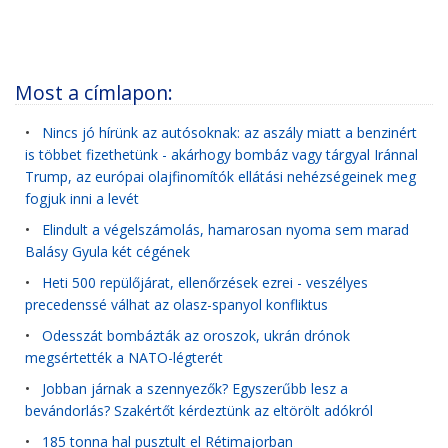
Most a címlapon:
•
Nincs jó hírünk az autósoknak: az aszály miatt a benzinért
is többet fizethetünk - akárhogy bombáz vagy tárgyal Iránnal
Trump, az európai olajfinomítók ellátási nehézségeinek meg
fogjuk inni a levét
•
Elindult a végelszámolás, hamarosan nyoma sem marad
Balásy Gyula két cégének
•
Heti 500 repülőjárat, ellenőrzések ezrei - veszélyes
precedenssé válhat az olasz-spanyol konfliktus
•
Odesszát bombázták az oroszok, ukrán drónok
megsértették a NATO-légterét
•
Jobban járnak a szennyezők? Egyszerűbb lesz a
bevándorlás? Szakértőt kérdeztünk az eltörölt adókról
•
185 tonna hal pusztult el Rétimajorban