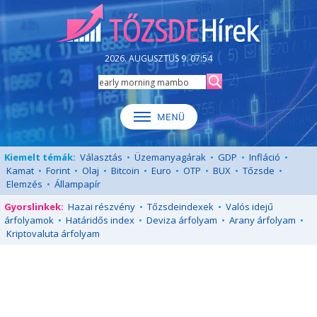
2026. AUGUSZTUS 9. 07:54
Kiemelt témák:
Választás
•
Üzemanyagárak
•
GDP
•
Infláció
•
Kamat
•
Forint
•
Olaj
•
Bitcoin
•
Euro
•
OTP
•
BUX
•
Tőzsde
•
Elemzés
•
Állampapír
Gyorslinkek:
Hazai részvény
•
Tőzsdeindexek
•
Valós idejű
árfolyamok
•
Határidős index
•
Deviza árfolyam
•
Arany árfolyam
•
Kriptovaluta árfolyam