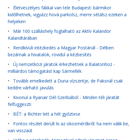
•
Életveszélyes fákkal van tele Budapest: bármikor
kidőlhetnek, vigyázz hová parkolsz, merre sétálsz ezeken a
helyeken
•
Már 100 szálláshely foglalható az Aktív Kalandor
Kalandtárában
•
Rendkívüli intézkedés a Magyar Postánál - Délben
bezárnak a hivatalok, rövidül a kézbesítés
•
Új nemzetközi járatok érkezhetnek a Balatonhoz -
milliárdos támogatást kap Sármellék
•
Tovább emelkedett a Duna vízszintje, de Paksnál csak
keddre várható javulás
•
Kivonul a Ryanair Dél-Szerbiából - Minden téli járatát
felfüggeszti
•
BÉT: a Richter lett a hét győztese
•
Fontos részlet derült ki az okosmérőkről: ha nem válik be,
van visszaút