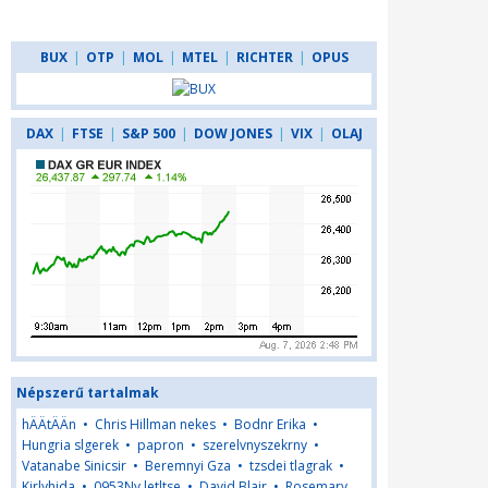
BUX
|
OTP
|
MOL
|
MTEL
|
RICHTER
|
OPUS
DAX
|
FTSE
|
S&P 500
|
DOW JONES
|
VIX
|
OLAJ
Népszerű tartalmak
hÄÄtÄÄn
•
Chris Hillman nekes
•
Bodnr Erika
•
Hungria slgerek
•
papron
•
szerelvnyszekrny
•
Vatanabe Sinicsir
•
Beremnyi Gza
•
tzsdei tlagrak
•
Kirlyhida
•
0953Ny letltse
•
David Blair
•
Rosemary