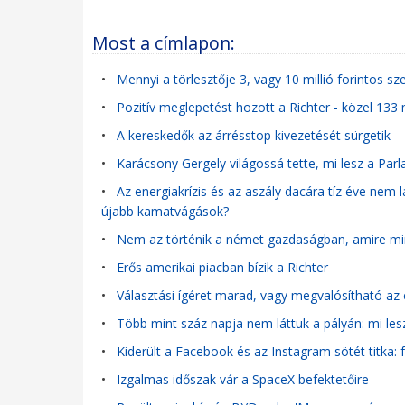
Most a címlapon:
•
Mennyi a törlesztője 3, vagy 10 millió forintos sz
•
Pozitív meglepetést hozott a Richter - közel 133 m
•
A kereskedők az árrésstop kivezetését sürgetik
•
Karácsony Gergely világossá tette, mi lesz a Parla
•
Az energiakrízis és az aszály dacára tíz éve nem l
újabb kamatvágások?
•
Nem az történik a német gazdaságban, amire mi
•
Erős amerikai piacban bízik a Richter
•
Választási ígéret marad, vagy megvalósítható az 
•
Több mint száz napja nem láttuk a pályán: mi lesz
•
Kiderült a Facebook és az Instagram sötét titka: 
•
Izgalmas időszak vár a SpaceX befektetőire