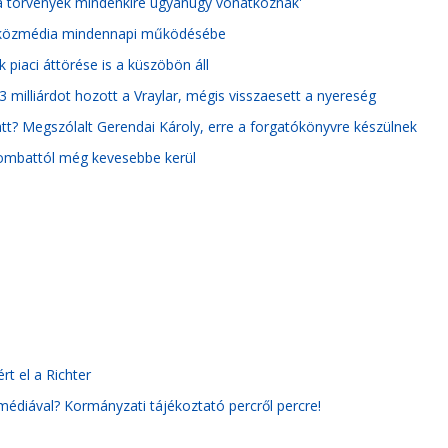
a törvények mindenkire ugyanúgy vonatkoznak'
 a közmédia mindennapi működésébe
k piaci áttörése is a küszöbön áll
3 milliárdot hozott a Vraylar, mégis visszaesett a nyereség
tt? Megszólalt Gerendai Károly, erre a forgatókönyvre készülnek
szombattól még kevesebbe kerül
t el a Richter
médiával? Kormányzati tájékoztató percről percre!