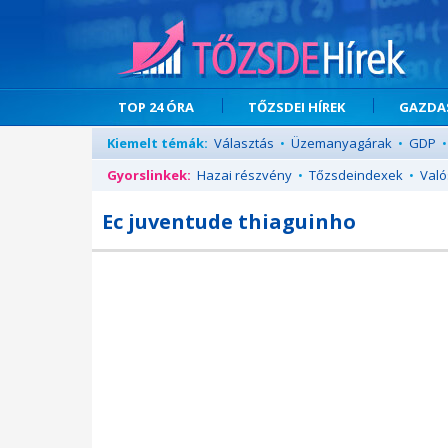
TOP 24 ÓRA
TŐZSDEI HÍREK
GAZDAS
Kiemelt témák:
Választás
•
Üzemanyagárak
•
GDP
•
Gyorslinkek:
Hazai részvény
•
Tőzsdeindexek
•
Való
Ec juventude thiaguinho