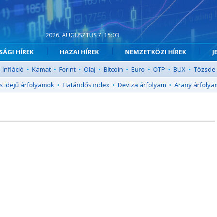
2026. AUGUSZTUS 7. 15:03
ÁGI HÍREK
HAZAI HÍREK
NEMZETKÖZI HÍREK
J
Infláció
•
Kamat
•
Forint
•
Olaj
•
Bitcoin
•
Euro
•
OTP
•
BUX
•
Tőzsde
s idejű árfolyamok
•
Határidős index
•
Deviza árfolyam
•
Arany árfolya