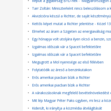
•
Repült a gigabírság BYD-nek - 'Magyarországon 
•
Tarr Zoltán: Miniszterként nincs beleszólásom
•
Akvizícióra készül a Richter, de saját készítményü
•
Kettős képet mutat a Richter jelentése - Közel 13
•
Elmehet az áram a Szigeten az energiaválság mia
•
Egy hónapja volt utoljára ilyen olcsó a benzin, 
•
Izgalmas időszak vár a SpaceX befektetőire
•
Izgalmas időszak vár a SpaceX befektetőire
•
Megugrott a Mol nyeresége az első félévben
•
Folytatódik az áreső a benzinkutakon
•
Erős amerikai piacban bízik a Richter
•
Erős amerikai piacban bízik a Richter
•
A várakozásoknak megfelelő bevételnövekedést ér
•
Mit lép Magyar Péter Paks-ügyben, mi lesz a köz
•
Kiderült, ki irányítja a közmédia átvilágítását