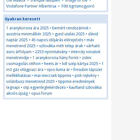
Olli Maatta
•
trenque lauquen
•
image of me
•
Vodafone Partner Albertirsa
•
Főtt tigrismogyoró
Gyakran keresett
1 aranykorona ára 2025
•
bemért rendszámok
•
ausztria minimálbér 2025
•
gyed utalás 2025
•
dávid
naptár 2025
•
45 napos időjárás előrejelzés
•
máv
menetrend 2025
•
szlovákia méh telep árak
•
várható
euro árfolyam
•
2253 nyomtatvány
•
intercity vonatok
menetrendje
•
1 aranykorona hány forint
•
zokni
csomagolás otthon
•
heets ár
•
lidl szép kártya 2025
•
1
m3 gáz világpiaci ára
•
iqos iluma ár
•
fresubin tápszer
mellékhatásai
•
mai meccsek tippmix
•
pöli rejtvény
•
volánbusz menetrend 2025
•
tippmix eredmények
tegnapi
•
otp egyenleglekérdezés
•
kaufland szlovákia
akciós újság
•
opus forum