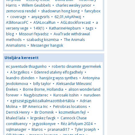
Harris
•
Willem Geubbels
•
charles wesley junior
•
zemorvosi rendel
•
shadowrun hong kong
•
fancybox
•
coverage
•
anyagvsrls
•
62,01,nAyAhwzj
•
ASMonacoFC
•
ASALocalRun
•
AGLstockforecast
•
a
verseny vege
•
149(1)
•
KatharineHepburn
•
tags
•
blog
•
Missouri fejvadsz
•
AvaTrade withdrawal
methods
•
szabadsg kiszmtsa
•
The Animals
Animalisms
•
Messenger hangok
Utoljára keresett
ec juventude thiaguinho
•
roberto dinamite gyermekek
•
A brgyilkos
•
Edenred utalvny elfogadhely
•
leandro zbinden
•
hansjörg wyss synthes
•
Antonyina
Jevdokimova
•
billy taylor
•
Aleksandar Mileusnić
Énekes
•
Borne Borne, Hollandia
•
alison wonderland
forever
•
Nagybiszterec
•
Kurosaki Isshin
•
nurudeen
•
egészségügyiközalkalmazottibértábla
•
Adrian
Molina
•
BP America Inc
•
Petrobras locations
•
Derrick Henry
•
Br Dominik
•
kozmetikum fejl
•
khaled laila
•
krgeskez favgk
•
Cannock Chase
constituency
•
jegyzokonyve
•
Réz árfolyam 2024
•
sqlmanager
•
Maros
•
prananadi17
•
Tyler Joseph
•