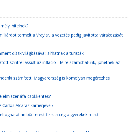
emélyi hitelnek?
illiárdot termelt a Vraylar, a vezetés pedig javította várakozását
ment díszkivilágításával: sírhatnak a turisták
átott szintre lassult az infláció - Mire számíthatunk, jöhetnek az
ndenki számított: Magyarország is komolyan megérezheti
élelmiszer áfa-csökkentés?
 Carlos Alcaraz karrierjével?
felfoghatatlan büntetést fizet a cég a gyerekek miatt