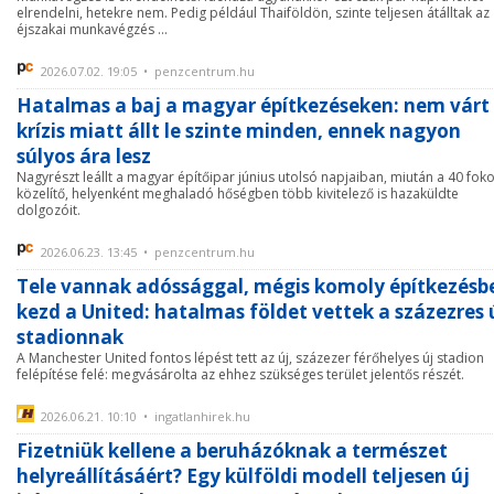
elrendelni, hetekre nem. Pedig például Thaiföldön, szinte teljesen átálltak az
éjszakai munkavégzés ...
2026.07.02. 19:05 • penzcentrum.hu
Hatalmas a baj a magyar építkezéseken: nem várt
krízis miatt állt le szinte minden, ennek nagyon
súlyos ára lesz
Nagyrészt leállt a magyar építőipar június utolsó napjaiban, miután a 40 foko
közelítő, helyenként meghaladó hőségben több kivitelező is hazaküldte
dolgozóit.
2026.06.23. 13:45 • penzcentrum.hu
Tele vannak adóssággal, mégis komoly építkezésb
kezd a United: hatalmas földet vettek a százezres 
stadionnak
A Manchester United fontos lépést tett az új, százezer férőhelyes új stadion
felépítése felé: megvásárolta az ehhez szükséges terület jelentős részét.
2026.06.21. 10:10 • ingatlanhirek.hu
Fizetniük kellene a beruházóknak a természet
helyreállításáért? Egy külföldi modell teljesen új