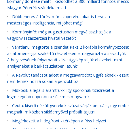
kormány döntése miatt - kezdődhet a 300 milliárd forintos meccs
Magyar Péterék szándéka miatt
•
Döbbenetes áttörés: már szupervírusokat is tervez a
mesterséges intelligencia, mi jöhet még?
•
Kormányinfó: még augusztusban megválaszthatják a
vagyonvisszaszerzési hivatal vezetőit
•
Váratlanul megtörte a csendet Paks 2 korábbi kormánybiztosa:
az atomenergia-szakértő részletesen elmagyarázta a szivattyúk
áthelyezésének folyamatát - 'Ne úgy képzeljük el ezeket, mint
amilyeneket a barkácsüzletben látunk'
•
A Revolut tanácsot adott a megzavarodott ügyfeleknek - ezért
nem férnek hozzá sokan a pénzükhöz
•
Működik a legális áramtrükk: így spórolnak tízezreket a
legmelegebb napokon az élelmes magyarok
•
Ceuta: kísérő nélküli gyerekek százai várják bejutást, egy embe
meghalt, miközben siklóernyővel próbált átjutni
•
Megérkezett a hidegfront - térképen a friss helyzet