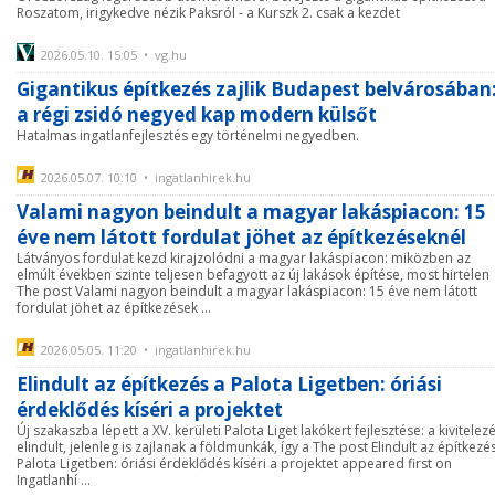
Roszatom, irigykedve nézik Paksról - a Kurszk 2. csak a kezdet
2026.05.10. 15:05 • vg.hu
Gigantikus építkezés zajlik Budapest belvárosában
a régi zsidó negyed kap modern külsőt
Hatalmas ingatlanfejlesztés egy történelmi negyedben.
2026.05.07. 10:10 • ingatlanhirek.hu
Valami nagyon beindult a magyar lakáspiacon: 15
éve nem látott fordulat jöhet az építkezéseknél
Látványos fordulat kezd kirajzolódni a magyar lakáspiacon: miközben az
elmúlt években szinte teljesen befagyott az új lakások építése, most hirtelen
The post Valami nagyon beindult a magyar lakáspiacon: 15 éve nem látott
fordulat jöhet az építkezések ...
2026.05.05. 11:20 • ingatlanhirek.hu
Elindult az építkezés a Palota Ligetben: óriási
érdeklődés kíséri a projektet
Új szakaszba lépett a XV. kerületi Palota Liget lakókert fejlesztése: a kivitelez
elindult, jelenleg is zajlanak a földmunkák, így a The post Elindult az építkezé
Palota Ligetben: óriási érdeklődés kíséri a projektet appeared first on
Ingatlanhí ...