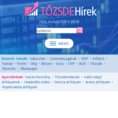
2026. AUGUSZTUS 7. 20:16
Kiemelt témák:
Választás
•
Üzemanyagárak
•
GDP
•
Infláció
•
Kamat
•
Forint
•
Olaj
•
Bitcoin
•
Euro
•
OTP
•
BUX
•
Tőzsde
•
Elemzés
•
Állampapír
Gyorslinkek:
Hazai részvény
•
Tőzsdeindexek
•
Valós idejű
árfolyamok
•
Határidős index
•
Deviza árfolyam
•
Arany árfolyam
•
Kriptovaluta árfolyam