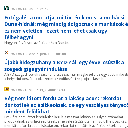
2026.06.13. 13:00 • vg.hu
Fotógaléria mutatja, mi történik most a mohácsi
Duna-hídnál: még mindig dolgoznak a munkások é
ez nem véletlen - ezért nem lehet csak úgy
félbehagyni
Nagyon látványos az építkezés a Dunán.
2026.06.11. 08:55 • penzcentrum.hu
Újabb hidegzuhany a BYD-nál: egy évvel csúszik a
szegedi gigagyár indulása
A BYD szegedi beruházásánál a csúszás már megközelíti az egy évet, miköz
a helyszíni beszámolók szerint az építkezés tempója is lassult.
2026.06.04. 09:10 • ingatlanhirek.hu
Rég nem látott fordulat a lakáspiacon: rekordot
döntöttek az építkezések, de egy veszélyes tényez
mindent felülírhat
Évek óta nem látott lendületbe került a magyar lakáspiac. Olyan számokat
produkálnak az új lakásépítések, amelyekre 2022 óta nem volt The post Rég
nem látott fordulat a lakáspiacon: rekordot döntöttek az építkezések, de eg