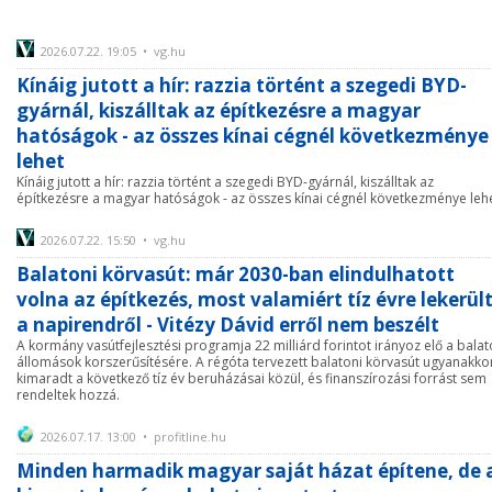
2026.07.22. 19:05 • vg.hu
Kínáig jutott a hír: razzia történt a szegedi BYD-
gyárnál, kiszálltak az építkezésre a magyar
hatóságok - az összes kínai cégnél következménye
lehet
Kínáig jutott a hír: razzia történt a szegedi BYD-gyárnál, kiszálltak az
építkezésre a magyar hatóságok - az összes kínai cégnél következménye leh
2026.07.22. 15:50 • vg.hu
Balatoni körvasút: már 2030-ban elindulhatott
volna az építkezés, most valamiért tíz évre lekerül
a napirendről - Vitézy Dávid erről nem beszélt
A kormány vasútfejlesztési programja 22 milliárd forintot irányoz elő a balat
állomások korszerűsítésére. A régóta tervezett balatoni körvasút ugyanakko
kimaradt a következő tíz év beruházásai közül, és finanszírozási forrást sem
rendeltek hozzá.
2026.07.17. 13:00 • profitline.hu
Minden harmadik magyar saját házat építene, de 