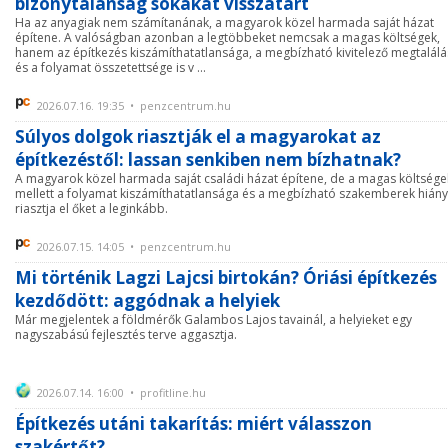
bizonytalanság sokakat visszatart
Ha az anyagiak nem számítanának, a magyarok közel harmada saját házat
építene. A valóságban azonban a legtöbbeket nemcsak a magas költségek,
hanem az építkezés kiszámíthatatlansága, a megbízható kivitelező megtalál
és a folyamat összetettsége is v ...
2026.07.16. 19:35 • penzcentrum.hu
Súlyos dolgok riasztják el a magyarokat az
építkezéstől: lassan senkiben nem bízhatnak?
A magyarok közel harmada saját családi házat építene, de a magas költsége
mellett a folyamat kiszámíthatatlansága és a megbízható szakemberek hián
riasztja el őket a leginkább.
2026.07.15. 14:05 • penzcentrum.hu
Mi történik Lagzi Lajcsi birtokán? Óriási építkezés
kezdődött: aggódnak a helyiek
Már megjelentek a földmérők Galambos Lajos tavainál, a helyieket egy
nagyszabású fejlesztés terve aggasztja.
2026.07.14. 16:00 • profitline.hu
Építkezés utáni takarítás: miért válasszon
szakértőt?