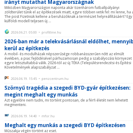
irányt mutathat Magyarországnak
Miközben Magyarországon naponta akár tizenhárom futballpályányi
zöldterület tűnik el az építkezések miatt, egyre többen vetik fel: mi lenne, ha 
The post Fizetniük kellene a beruházóknak a természet helyreállításáért? Egy
külföldi modell teljesen új ...
2026.06.21. 05:00 • profitline.hu
2026-ban már a telekvásárlásnál eldőlhet, mennyi
kerül az építkezés
A mobil- és modulházak népszerűsége robbanásszerűen nőtt az elmúlt
években, a piac fejlődésével párhuzamosan pedig a szabályozási környezet 
egyre letisztultabbá válik. 2026-tól az új TÉKA (Településrendezési és Építési
Követelmények alapszabályzat ...
2026.06.19. 15:45 • penzcentrum.hu
Szörnyű tragédia a szegedi BYD-gyár építkezésen:
megint meghalt egy munkás
Azt egyelőre nem tudni, mi történt pontosan, de a férfi életét nem lehetett
megmenteni.
2026.06.19. 14:40 • mfor.hu
Meghalt egy munkás a szegedi BYD építkezésen
Műszakja végén történt az eset.