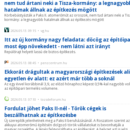
nem tud ártani neki a Tisza-kormány: a legnagyob
hatalmak állnak az építkezés mögött
Körbebástyázták a Paks II. atomerőműt az oroszok, nem tud ártani neki a Tis
kormány: a legnagyobb hatalmak állnak az építkezés mögött
2026.05.13. 09:15 • vg.hu
Itt az új kormány nagy feladata: döcög az építőipa
most épp növekedett - nem látni azt irányt
Repülőrajt helyett lassú de biztos építkezés.
2026.05.13. 08:45 • penzcentrum.hu
Ekkorát drágultak a magyarországi építkezések al
egyetlen év alatt: ez azért már több a soknál
Az egy évvel korábbinál 3,9, az előző hónaphoz képest 0,5%-kal nagyobb vol
az építőipari termelés volumene.
2026.05.13. 07:10 • tozsdeforum.hu
Fordulat jöhet Paks II-nél - Török cégek is
beszállhatnak az építkezésbe
Új szereplők jelenhetnek meg a Paks II beruházásánál. A Roszatom szerint az
akkuyui atomerőmű építésén dolgozó török vállalatokat is bevonhatják a
magyar projektbe. A lépés felgyorsíthatja az építkezést. A helyzet azt is jelzi,