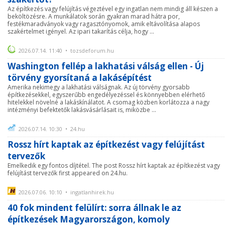
Az építkezés vagy felújítás végeztével egy ingatlan nem mindig áll készen a
beköltözésre. A munkálatok során gyakran marad hátra por,
festékmaradványok vagy ragasztónyomok, amik eltávolítása alapos
szakértelmet igényel. Az ipari takarítás célja, hogy ...
2026.07.14. 11:40 • tozsdeforum.hu
Washington fellép a lakhatási válság ellen - Új
törvény gyorsítaná a lakásépítést
Amerika nekimegy a lakhatási válságnak. Az új törvény gyorsabb
építkezésekkel, egyszerűbb engedélyezéssel és könnyebben elérhető
hitelekkel növelné a lakáskínálatot. A csomag közben korlátozza a nagy
intézményi befektetők lakásvásárlásait is, miközbe ...
2026.07.14. 10:30 • 24.hu
Rossz hírt kaptak az építkezést vagy felújítást
tervezők
Emelkedik egy fontos díjtétel. The post Rossz hírt kaptak az építkezést vagy
felújítást tervezők first appeared on 24.hu.
2026.07.06. 10:10 • ingatlanhirek.hu
40 fok mindent felülírt: sorra állnak le az
építkezések Magyarországon, komoly