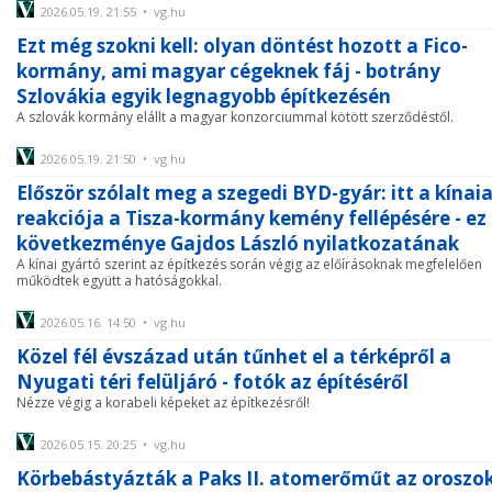
2026.05.19. 21:55 • vg.hu
Ezt még szokni kell: olyan döntést hozott a Fico-
kormány, ami magyar cégeknek fáj - botrány
Szlovákia egyik legnagyobb építkezésén
A szlovák kormány elállt a magyar konzorciummal kötött szerződéstől.
2026.05.19. 21:50 • vg.hu
Először szólalt meg a szegedi BYD-gyár: itt a kínai
reakciója a Tisza-kormány kemény fellépésére - ez
következménye Gajdos László nyilatkozatának
A kínai gyártó szerint az építkezés során végig az előírásoknak megfelelően
működtek együtt a hatóságokkal.
2026.05.16. 14:50 • vg.hu
Közel fél évszázad után tűnhet el a térképről a
Nyugati téri felüljáró - fotók az építéséről
Nézze végig a korabeli képeket az építkezésről!
2026.05.15. 20:25 • vg.hu
Körbebástyázták a Paks II. atomerőműt az oroszok