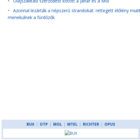
•
Olajszállítási szerződést kötött a Janaf és a Mol
•
Azonnal lezárták a népszerű strandokat: rettegett élőlény miat
menekülnek a fürdőzők
BUX
|
OTP
|
MOL
|
MTEL
|
RICHTER
|
OPUS