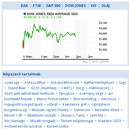
DAX
|
FTSE
|
S&P 500
|
DOW JONES
|
VIX
|
OLAJ
Népszerű tartalmak
coverage
•
ASALocalRun
•
AGLstockforecast
•
KatharineHepburn
•
tags
•
David Blair
•
62,01,nAyAhwzj
•
149(1)
•
blog
•
ASMonacoFC
•
AvaTrade withdrawal methods
•
fancybox
•
a verseny vege
•
art
buchwald knyvek
•
Marco Prince nekes
•
Kles termstlag
•
idei buza
•
Aquapolis szeged kpek
•
vzfestl
•
k kemence grill
•
ratiopharm
biogenerix ag
•
Műszaki rajzoló fizetés
•
Szenes Ivn
•
Meztelen ebéd
•
Benzin r 95
•
Mtelekom osztalk
•
Zkonyi S. Tams
•
szini bla
•
file_manager
•
Mszaki vizsgadj
•
Titnium tulajdonsgai
•
maestro 2023
•
michael korda success!
•
Karsen Liotta