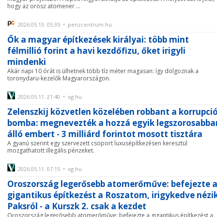
hogy az orosz atomener ...
2026.05.13. 05:35 • penzcentrum.hu
Ők a magyar építkezések királyai: több mint
félmillió forint a havi kezdőfizu, őket irigyli
mindenki
Akár napi 10 órát is ülhetnek több tíz méter magasan: így dolgoznak a
toronydaru-kezelők Magyarországon.
2026.05.11. 21:40 • vg.hu
Zelenszkij közvetlen közelében robbant a korrupci
bomba: megnevezték a hozzá egyik legszorosabba
álló embert - 3 milliárd forintot mosott tisztára
A gyanú szerint egy szervezett csoport luxusépítkezésen keresztül
mozgathatott illegális pénzeket.
2026.05.11. 07:15 • vg.hu
Oroszország legerősebb atomerőműve: befejezte 
gigantikus építkezést a Roszatom, irigykedve nézi
Paksról - a Kurszk 2. csak a kezdet
Oroszország legerősebb atomerőműve: befejezte a gigantikus építkezést a