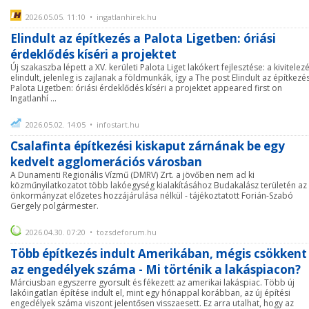
2026.05.05. 11:10 • ingatlanhirek.hu
Elindult az építkezés a Palota Ligetben: óriási
érdeklődés kíséri a projektet
Új szakaszba lépett a XV. kerületi Palota Liget lakókert fejlesztése: a kivitelez
elindult, jelenleg is zajlanak a földmunkák, így a The post Elindult az építkezé
Palota Ligetben: óriási érdeklődés kíséri a projektet appeared first on
Ingatlanhí ...
2026.05.02. 14:05 • infostart.hu
Csalafinta építkezési kiskaput zárnának be egy
kedvelt agglomerációs városban
A Dunamenti Regionális Vízmű (DMRV) Zrt. a jövőben nem ad ki
közműnyilatkozatot több lakóegység kialakításához Budakalász területén az
önkormányzat előzetes hozzájárulása nélkül - tájékoztatott Forián-Szabó
Gergely polgármester.
2026.04.30. 07:20 • tozsdeforum.hu
Több építkezés indult Amerikában, mégis csökkent
az engedélyek száma - Mi történik a lakáspiacon?
Márciusban egyszerre gyorsult és fékezett az amerikai lakáspiac. Több új
lakóingatlan építése indult el, mint egy hónappal korábban, az új építési
engedélyek száma viszont jelentősen visszaesett. Ez arra utalhat, hogy az