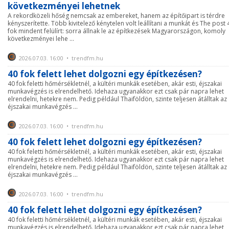
következményei lehetnek
A rekordközeli hőség nemcsak az embereket, hanem az építőipart is térdre
kényszerítette. Több kivitelező kénytelen volt leállítani a munkát és The post 
fok mindent felülírt: sorra állnak le az építkezések Magyarországon, komoly
következményei lehe ...
2026.07.03. 16:00 • trendfm.hu
40 fok felett lehet dolgozni egy építkezésen?
40 fok feletti hőmérsékletnél, a kültéri munkák esetében, akár esti, éjszakai
munkavégzés is elrendelhető. Idehaza ugyanakkor ezt csak pár napra lehet
elrendelni, hetekre nem. Pedig például Thaiföldön, szinte teljesen átálltak az
éjszakai munkavégzés ...
2026.07.03. 16:00 • trendfm.hu
40 fok felett lehet dolgozni egy építkezésen?
40 fok feletti hőmérsékletnél, a kültéri munkák esetében, akár esti, éjszakai
munkavégzés is elrendelhető. Idehaza ugyanakkor ezt csak pár napra lehet
elrendelni, hetekre nem. Pedig például Thaiföldön, szinte teljesen átálltak az
éjszakai munkavégzés ...
2026.07.03. 16:00 • trendfm.hu
40 fok felett lehet dolgozni egy építkezésen?
40 fok feletti hőmérsékletnél, a kültéri munkák esetében, akár esti, éjszakai
munkavégzés is elrendelhető. Idehaza ugyanakkor ezt csak pár napra lehet