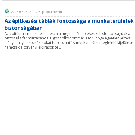
2026.07.25. 21:00 • profitline.hu
Az építkezési táblák fontossága a munkaterületek
biztonságában
Az építőipari munkaterületeken a megfelelő jelölések kulcsfontosságúak a
biztonság fenntartásához. Elgondolkodott már azon, hogy egyetlen jelzés
hiánya milyen kockázatokat hordozhat? A munkaterület megfelelő kijelölése
nemcsak a törvényi előírások te ...