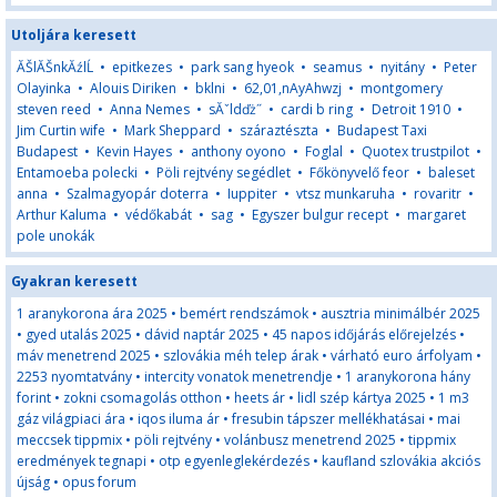
Utoljára keresett
ĂŠlĂŠnkĂźlĹ
•
epitkezes
•
park sang hyeok
•
seamus
•
nyitány
•
Peter
Olayinka
•
Alouis Diriken
•
bklni
•
62,01,nAyAhwzj
•
montgomery
steven reed
•
Anna Nemes
•
sĂˇldďż˝
•
cardi b ring
•
Detroit 1910
•
Jim Curtin wife
•
Mark Sheppard
•
száraztészta
•
Budapest Taxi
Budapest
•
Kevin Hayes
•
anthony oyono
•
Foglal
•
Quotex trustpilot
•
Entamoeba polecki
•
Pöli rejtvény segédlet
•
Főkönyvelő feor
•
baleset
anna
•
Szalmagyopár doterra
•
Iuppiter
•
vtsz munkaruha
•
rovaritr
•
Arthur Kaluma
•
védőkabát
•
sag
•
Egyszer bulgur recept
•
margaret
pole unokák
Gyakran keresett
1 aranykorona ára 2025
•
bemért rendszámok
•
ausztria minimálbér 2025
•
gyed utalás 2025
•
dávid naptár 2025
•
45 napos időjárás előrejelzés
•
máv menetrend 2025
•
szlovákia méh telep árak
•
várható euro árfolyam
•
2253 nyomtatvány
•
intercity vonatok menetrendje
•
1 aranykorona hány
forint
•
zokni csomagolás otthon
•
heets ár
•
lidl szép kártya 2025
•
1 m3
gáz világpiaci ára
•
iqos iluma ár
•
fresubin tápszer mellékhatásai
•
mai
meccsek tippmix
•
pöli rejtvény
•
volánbusz menetrend 2025
•
tippmix
eredmények tegnapi
•
otp egyenleglekérdezés
•
kaufland szlovákia akciós
újság
•
opus forum