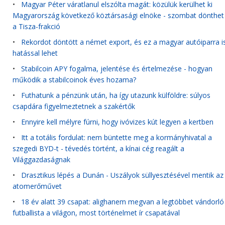
•
Magyar Péter váratlanul elszólta magát: közülük kerülhet ki
Magyarország következő köztársasági elnöke - szombat dönthet
a Tisza-frakció
•
Rekordot döntött a német export, és ez a magyar autóiparra i
hatással lehet
•
Stabilcoin APY fogalma, jelentése és értelmezése - hogyan
működik a stabilcoinok éves hozama?
•
Futhatunk a pénzünk után, ha így utazunk külföldre: súlyos
csapdára figyelmeztetnek a szakértők
•
Ennyire kell mélyre fúrni, hogy ivóvizes kút legyen a kertben
•
Itt a totális fordulat: nem büntette meg a kormányhivatal a
szegedi BYD-t - tévedés történt, a kínai cég reagált a
Világgazdaságnak
•
Drasztikus lépés a Dunán - Uszályok süllyesztésével mentik az
atomerőművet
•
18 év alatt 39 csapat: alighanem megvan a legtöbbet vándorló
futballista a világon, most történelmet ír csapatával