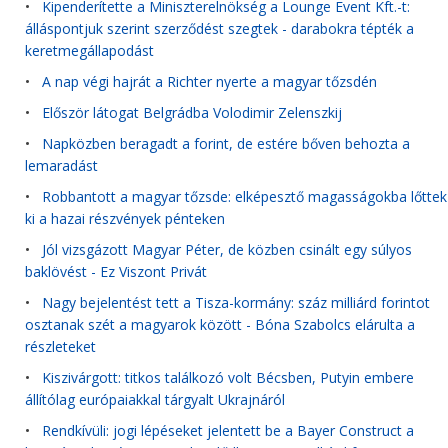
•
Kipenderítette a Miniszterelnökség a Lounge Event Kft.-t:
álláspontjuk szerint szerződést szegtek - darabokra tépték a
keretmegállapodást
•
A nap végi hajrát a Richter nyerte a magyar tőzsdén
•
Először látogat Belgrádba Volodimir Zelenszkij
•
Napközben beragadt a forint, de estére bőven behozta a
lemaradást
•
Robbantott a magyar tőzsde: elképesztő magasságokba lőttek
ki a hazai részvények pénteken
•
Jól vizsgázott Magyar Péter, de közben csinált egy súlyos
baklövést - Ez Viszont Privát
•
Nagy bejelentést tett a Tisza-kormány: száz milliárd forintot
osztanak szét a magyarok között - Bóna Szabolcs elárulta a
részleteket
•
Kiszivárgott: titkos találkozó volt Bécsben, Putyin embere
állítólag európaiakkal tárgyalt Ukrajnáról
•
Rendkívüli: jogi lépéseket jelentett be a Bayer Construct a