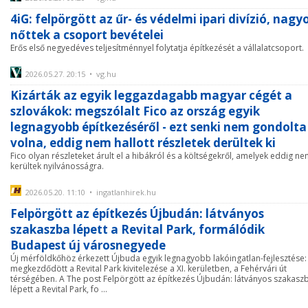
4iG: felpörgött az űr- és védelmi ipari divízió, nagy
nőttek a csoport bevételei
Erős első negyedéves teljesítménnyel folytatja építkezését a vállalatcsoport.
2026.05.27. 20:15 • vg.hu
Kizárták az egyik leggazdagabb magyar cégét a
szlovákok: megszólalt Fico az ország egyik
legnagyobb építkezéséről - ezt senki nem gondolta
volna, eddig nem hallott részletek derültek ki
Fico olyan részleteket árult el a hibákról és a költségekről, amelyek eddig n
kerültek nyilvánosságra.
2026.05.20. 11:10 • ingatlanhirek.hu
Felpörgött az építkezés Újbudán: látványos
szakaszba lépett a Revital Park, formálódik
Budapest új városnegyede
Új mérföldkőhöz érkezett Újbuda egyik legnagyobb lakóingatlan-fejlesztése:
megkezdődött a Revital Park kivitelezése a XI. kerületben, a Fehérvári út
térségében. A The post Felpörgött az építkezés Újbudán: látványos szakasz
lépett a Revital Park, fo ...