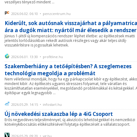
veszélyes tényező mindent ...
2026.06.02. 06:10 • penzcentrum.hu
Kiderült, sok autósnak visszajárhat a pályamatric
ára a dugók miatt: nyártól már élesedik a rendszer
Június 1-jétől új kompenzációs rendszer léphet életbe: az építkezések miatti
jelentős torlódásokban rekedt autósok részleges vagy akár teljes útdíj-
visszatérítésre is jogosultak lehetnek.
2026.06.01. 13:30 • profitline.hu
Szakemberhiány a tetőépítésben? A szeglemezes
technológia megoldja a problémát
Nem véletlenül mondják, hogy ha egy párkapcsolat kibír egy építkezést, akk
mindent kibír. Az építkezés ugyanis stresszes folyamat, tele váratlan és
kiszámíthatatlan eseményekkel, megoldandó problémákkal és kétségekkel. 
építőipar egyik legnagyobb ...
2026.05.29. 14:15 • infostart.hu
Új növekedési szakaszba lép a 4iG Csoport
Erős negyedéves teljesítménnyel, új akvizíciós lehetőségekkel és nemzetközi
kötvénykibocsátás előkészítésével folytatja építkezését a vállalatcsoport.
2026.05.29. 09:20 • vg.hu