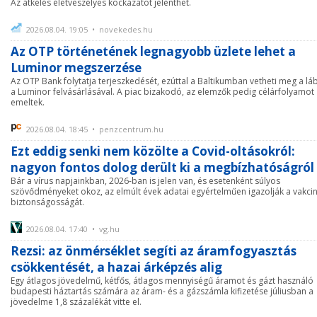
Az átkelés életveszélyes kockázatot jelenthet.
2026.08.04. 19:05 • novekedes.hu
Az OTP történetének legnagyobb üzlete lehet a
Luminor megszerzése
Az OTP Bank folytatja terjeszkedését, ezúttal a Baltikumban vetheti meg a lá
a Luminor felvásárlásával. A piac bizakodó, az elemzők pedig célárfolyamot
emeltek.
2026.08.04. 18:45 • penzcentrum.hu
Ezt eddig senki nem közölte a Covid-oltásokról:
nagyon fontos dolog derült ki a megbízhatóságról
Bár a vírus napjainkban, 2026-ban is jelen van, és esetenként súlyos
szövődményeket okoz, az elmúlt évek adatai egyértelműen igazolják a vakci
biztonságosságát.
2026.08.04. 17:40 • vg.hu
Rezsi: az önmérséklet segíti az áramfogyasztás
csökkentését, a hazai árképzés alig
Egy átlagos jövedelmű, kétfős, átlagos mennyiségű áramot és gázt használó
budapesti háztartás számára az áram- és a gázszámla kifizetése júliusban a
jövedelme 1,8 százalékát vitte el.