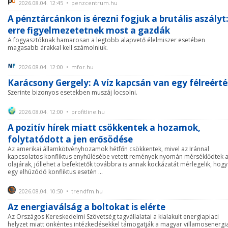
2026.08.04. 12:45 • penzcentrum.hu
A pénztárcánkon is érezni fogjuk a brutális aszályt
erre figyelmezetetnek most a gazdák
A fogyasztóknak hamarosan a legtöbb alapvető élelmiszer esetében
magasabb árakkal kell számolniuk.
2026.08.04. 12:00 • mfor.hu
Karácsony Gergely: A víz kapcsán van egy félreérté
Szerinte bizonyos esetekben muszáj locsolni.
2026.08.04. 12:00 • profitline.hu
A pozitív hírek miatt csökkentek a hozamok,
folytatódott a jen erősödése
Az amerikai államkötvényhozamok hétfőn csökkentek, mivel az Iránnal
kapcsolatos konfliktus enyhülésébe vetett remények nyomán mérséklődtek 
olajárak, jóllehet a befektetők továbbra is annak kockázatát mérlegelik, hogy
egy elhúzódó konfliktus esetén ...
2026.08.04. 10:50 • trendfm.hu
Az energiaválság a boltokat is elérte
Az Országos Kereskedelmi Szövetség tagvállalatai a kialakult energiapiaci
helyzet miatt önkéntes intézkedésekkel támogatják a magyar villamosenergi