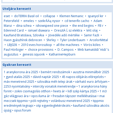
Utoljára keresett
eset
•
doTERRA Basil oil
•
collapse
•
Klemen Nemanic
•
spanyol kir
•
Petersfield
•
emeles
•
szekrĂÄą nysor
•
cd tenerife cacho
•
Adam
Marui
•
dina schea
•
ishowspeed one piece
•
the end begins
•
FB r
•
Edenred Card
•
ismael diawara
•
OresztÄ Ĺ sz elektra
•
kÄš olaj
•
Kaufland Bratislava, Szlovkia
•
Jövedéki adó mértéke
•
Samir Fazli
•
Haon gyászhírek debrecen
•
Shirley
•
Tyler Linderbaum
•
ArcelorMittal
•
LBJ028
•
2010 eves horoszkop
•
all the machines
•
Vörös köles
•
Paul Hörbiger
•
choice provisions
•
D. Campos
•
Mnb kamatdďż˝ntďż˝s
augusztus
•
genesis squonk
•
KatharineHepburn
Gyakran keresett
1 aranykorona ára 2025
•
bemért rendszámok
•
ausztria minimálbér 2025
•
gyed utalás 2025
•
dávid naptár 2025
•
45 napos időjárás előrejelzés
•
máv menetrend 2025
•
szlovákia méh telep árak
•
várható euro árfolyam
•
2253 nyomtatvány
•
intercity vonatok menetrendje
•
1 aranykorona hány
forint
•
zokni csomagolás otthon
•
heets ár
•
lidl szép kártya 2025
•
1 m3
gáz világpiaci ára
•
iqos iluma ár
•
fresubin tápszer mellékhatásai
•
mai
meccsek tippmix
•
pöli rejtvény
•
volánbusz menetrend 2025
•
tippmix
eredmények tegnapi
•
otp egyenleglekérdezés
•
kaufland szlovákia akciós
újság
•
opus forum