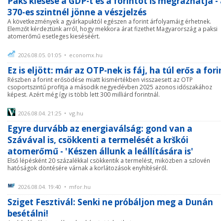
Paks kiesése a GDP-t és a forintot is megrázhatja -
370-es szintnél jönne a vészjelzés
A következmények a gyárkapuktól egészen a forint árfolyamáig érhetnek.
Elemzőt kérdeztünk arról, hogy mekkora árat fizethet Magyarország a paksi
atomerőmű esetleges kieséséért.
2026.08.05. 01:05 • economx.hu
Ez is eljött: már az OTP-nek is fáj, ha túl erős a fori
Részben a forint erősödése miatt kismértékben visszaesett az OTP
csoportszintű profitja a második negyedévben 2025 azonos időszakához
képest. Azért még így is több lett 300 milliárd forintnál.
2026.08.04. 21:25 • vg.hu
Egyre durvább az energiaválság: gond van a
Szávával is, csökkenti a termelését a krškói
atomerőmű - 'Készen állunk a leállítására is'
Első lépésként 20 százalékkal csökkentik a termelést, miközben a szlovén
hatóságok döntésére várnak a korlátozások enyhítéséről.
2026.08.04. 19:40 • mfor.hu
Sziget Fesztivál: Senki ne próbáljon meg a Dunán
besétálni!