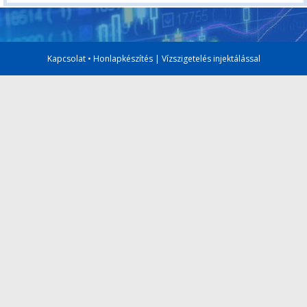
Kapcsolat
•
Honlapkészítés
|
Vízszigetelés injektálással