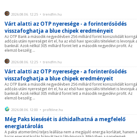
2026.08.06. 12:25 • trendfm.hu
Várt alatti az OTP nyeresége - a forinterősödés
visszafoghatja a blue chipek eredményeit
Az OTP Bank a második negyedévben 256 milliárd forint konszolidált korrigá
adózás utáni nyereséget ért el, ha az első havi speciális tételeket is levonjuk 
banknál. Azok nélkül 305 milliárd forint lett a második negyedévi profit. Az
elemző beszélg ...
2026.08.06. 12:25 • trendfm.hu
Várt alatti az OTP nyeresége - a forinterősödés
visszafoghatja a blue chipek eredményeit
Az OTP Bank a második negyedévben 256 milliárd forint konszolidált korrigá
adózás utáni nyereséget ért el, ha az első havi speciális tételeket is levonjuk 
banknál. Azok nélkül 305 milliárd forint lett a második negyedévi profit. Az
elemző beszélg ...
2026.08.06. 12:00 • profitline.hu
Még Paks kiesését is áthidalhatná a megfelelő
energiatárolás
A paksi atomerőmű teljes leállása nem a megújuló energia korlátait, hanem 
hazai energiatárolás hiányát teszi látványossá. Miközben a napelemek