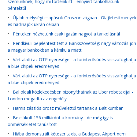
szemünknek, hogy mi történik itt - ennyiért tankolhatunk
péntektől
•
Újabb mélységi csapások Oroszországban - Olajlétesítmények
és hadihajók ukrán célban
•
Pénteken nézhetünk csak igazán nagyot a tankolásnál
•
Rendkívüli bejelentést tett a Bankszövetség: nagy változás jön
a magyar bankokban a kánikula miatt
•
Várt alatti az OTP nyeresége - a forinterősödés visszafoghatja
a blue chipek eredményeit
•
Várt alatti az OTP nyeresége - a forinterősödés visszafoghatja
a blue chipek eredményeit
•
Bal oldali közlekedésben bizonyíthatnak az Uber robotaxijai -
London megadta az engedélyt
•
Hamis zászlós orosz művelettől tartanak a Baltikumban
•
Bezsákolt 156 milliárdot a kormány - de még így is
önmérsékletet tanúsított
•
Hiába demonstrált kétezer taxis, a Budapest Airport nem