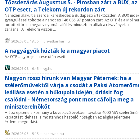
Tőzsdezárás Augusztus 5. - Pirosban zárt a BUX, az
OTP esett, a Telekom új rekordon zárt
Nehezen alakult a szerdai kereskedés a Budapesti Értéktőzsdén. A BUX inde
gyengüléssel töltötte a napot és 148 085,97 ponton zárt. Az OTP és a Mol n
tudott kitörni a negatív nyomás alól és mínuszban álltak a részvények a
zárásnál. A Telekom viszon ...
2026.08.05. 18:05 • privatbankar.hu
A nagyágyúk húzták le a magyar piacot
Az OTP a gyorsjelentése után esett.
2026.08.05. 16:45 • vg.hu
Nagyon rossz hírünk van Magyar Péternek: ha a
szélerőművektől várja a csodát a Paksi Atomerőm
leállása esetén a hőkupola idején, óriásit fog
csalódni - Németország pont most cáfolja meg a
miniszterelnököt
Hiába építene a kormány a következő években további 4000 MW szélerőmű-
kapacitást idehaza, a mostanihoz hasonló hőségben ez aligha jelentene
érdemi megoldást.
2026.08.05. 15:15 • bankweb.hu