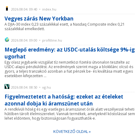
2026.08.04. 09:40 • index.hu
Vegyes zárás New Yorkban
A DJIA-30 index 0,23 százalékkal esett, a Nasdaq Composite index 0,21
százalékkal emelkedett.
2026.08.04. 09:00 • profitline.hu
Meglepő eredmény: az USDC-utalás költsége 9%-ig
ugorhat
Egy olasz jegybanki vizsgálat tíz nemzetközi fizetési útvonalon tesztelte az
USDC-alapú pénzküldést. Az eredmények szerint maga a blokklánc olcsó és
gyors, a teljes tranzakció azonban a fiat pénzek be- és kiváltása miatt egyes
esetekben kifejezetten ...
2026.08.04. 08:50 • vg.hu
Figyelmeztetett a hatóság: ezeket az ételeket
azonnal dobja ki áramszünet után
A rendkívüli hőség és egy esetleges áramszünet órák alatt veszélyessé teheti
hűtőben tárolt élelmiszereket. Vannak termékek, amelyeknél kóstolással sem
lehet eldönteni, hogy biztonságosan fogyaszthatók-e.
KÖVETKEZŐ OLDAL »