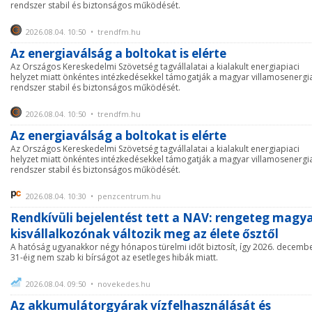
rendszer stabil és biztonságos működését.
2026.08.04. 10:50 • trendfm.hu
Az energiaválság a boltokat is elérte
Az Országos Kereskedelmi Szövetség tagvállalatai a kialakult energiapiaci
helyzet miatt önkéntes intézkedésekkel támogatják a magyar villamosenergi
rendszer stabil és biztonságos működését.
2026.08.04. 10:50 • trendfm.hu
Az energiaválság a boltokat is elérte
Az Országos Kereskedelmi Szövetség tagvállalatai a kialakult energiapiaci
helyzet miatt önkéntes intézkedésekkel támogatják a magyar villamosenergi
rendszer stabil és biztonságos működését.
2026.08.04. 10:30 • penzcentrum.hu
Rendkívüli bejelentést tett a NAV: rengeteg magy
kisvállalkozónak változik meg az élete ősztől
A hatóság ugyanakkor négy hónapos türelmi időt biztosít, így 2026. decemb
31-éig nem szab ki bírságot az esetleges hibák miatt.
2026.08.04. 09:50 • novekedes.hu
Az akkumulátorgyárak vízfelhasználását és