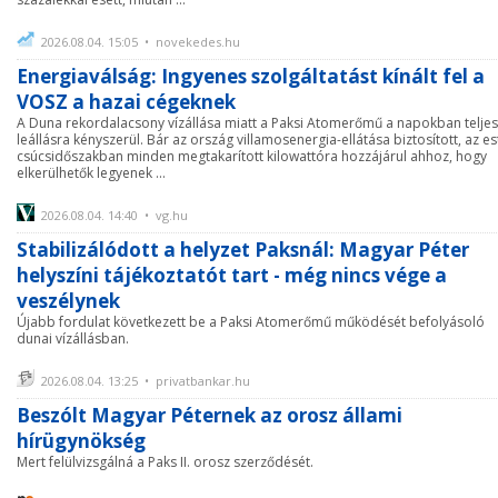
2026.08.04. 15:05 • novekedes.hu
Energiaválság: Ingyenes szolgáltatást kínált fel a
VOSZ a hazai cégeknek
A Duna rekordalacsony vízállása miatt a Paksi Atomerőmű a napokban teljes
leállásra kényszerül. Bár az ország villamosenergia-ellátása biztosított, az es
csúcsidőszakban minden megtakarított kilowattóra hozzájárul ahhoz, hogy
elkerülhetők legyenek ...
2026.08.04. 14:40 • vg.hu
Stabilizálódott a helyzet Paksnál: Magyar Péter
helyszíni tájékoztatót tart - még nincs vége a
veszélynek
Újabb fordulat következett be a Paksi Atomerőmű működését befolyásoló
dunai vízállásban.
2026.08.04. 13:25 • privatbankar.hu
Beszólt Magyar Péternek az orosz állami
hírügynökség
Mert felülvizsgálná a Paks II. orosz szerződését.