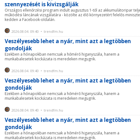
szennyezését is kivizsgálják
Országos ellenőrzési program indult augusztus 1-től az akkumulátoripar telj
működési láncának vizsgálatára - közölte az élő környezetért felelős miniszte
kedden a Facebook-oldalán.
2026.08.04. 09:40 • trendfm.hu
Veszélyesebb lehet a nyár, mint azt a legtöbben
gondolják
Ezekben a hónapokban nemcsak a hőmérő higanyszála, hanem a
munkabalesetek kockázata is meredeken megugrik.
2026.08.04. 09:40 • trendfm.hu
Veszélyesebb lehet a nyár, mint azt a legtöbben
gondolják
Ezekben a hónapokban nemcsak a hőmérő higanyszála, hanem a
munkabalesetek kockázata is meredeken megugrik.
2026.08.04. 09:40 • trendfm.hu
Veszélyesebb lehet a nyár, mint azt a legtöbben
gondolják
Ezekben a hónapokban nemcsak a hőmérő higanyszála, hanem a
munkabalesetek kockázata is meredeken megugrik.