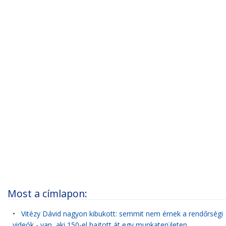
Most a címlapon:
•
Vitézy Dávid nagyon kibukott: semmit nem érnek a rendőrségi
videók - van, aki 150-el hajtott át egy munkaterületen