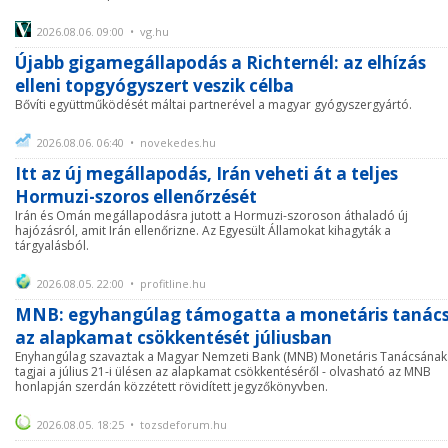
2026.08.06. 09:00 • vg.hu
Újabb gigamegállapodás a Richternél: az elhízás
elleni topgyógyszert veszik célba
Bővíti együttműködését máltai partnerével a magyar gyógyszergyártó.
2026.08.06. 06:40 • novekedes.hu
Itt az új megállapodás, Irán veheti át a teljes
Hormuzi-szoros ellenőrzését
Irán és Omán megállapodásra jutott a Hormuzi-szoroson áthaladó új
hajózásról, amit Irán ellenőrizne. Az Egyesült Államokat kihagyták a
tárgyalásból.
2026.08.05. 22:00 • profitline.hu
MNB: egyhangúlag támogatta a monetáris tanác
az alapkamat csökkentését júliusban
Enyhangúlag szavaztak a Magyar Nemzeti Bank (MNB) Monetáris Tanácsának
tagjai a július 21-i ülésen az alapkamat csökkentéséről - olvasható az MNB
honlapján szerdán közzétett rövidített jegyzőkönyvben.
2026.08.05. 18:25 • tozsdeforum.hu