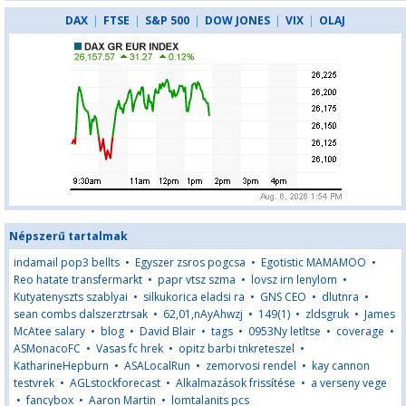
DAX
|
FTSE
|
S&P 500
|
DOW JONES
|
VIX
|
OLAJ
Népszerű tartalmak
indamail pop3 bellts
•
Egyszer zsros pogcsa
•
Egotistic MAMAMOO
•
Reo hatate transfermarkt
•
papr vtsz szma
•
lovsz irn lenylom
•
Kutyatenyszts szablyai
•
silkukorica eladsi ra
•
GNS CEO
•
dlutnra
•
sean combs dalszerztrsak
•
62,01,nAyAhwzj
•
149(1)
•
zldsgruk
•
James
McAtee salary
•
blog
•
David Blair
•
tags
•
0953Ny letltse
•
coverage
•
ASMonacoFC
•
Vasas fc hrek
•
opitz barbi tnkreteszel
•
KatharineHepburn
•
ASALocalRun
•
zemorvosi rendel
•
kay cannon
testvrek
•
AGLstockforecast
•
Alkalmazások frissítése
•
a verseny vege
•
fancybox
•
Aaron Martin
•
lomtalanits pcs