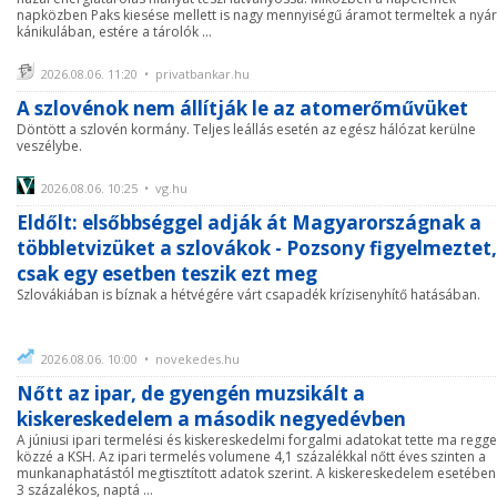
napközben Paks kiesése mellett is nagy mennyiségű áramot termeltek a nyár
kánikulában, estére a tárolók ...
2026.08.06. 11:20 • privatbankar.hu
A szlovénok nem állítják le az atomerőművüket
Döntött a szlovén kormány. Teljes leállás esetén az egész hálózat kerülne
veszélybe.
2026.08.06. 10:25 • vg.hu
Eldőlt: elsőbbséggel adják át Magyarországnak a
többletvizüket a szlovákok - Pozsony figyelmeztet,
csak egy esetben teszik ezt meg
Szlovákiában is bíznak a hétvégére várt csapadék krízisenyhítő hatásában.
2026.08.06. 10:00 • novekedes.hu
Nőtt az ipar, de gyengén muzsikált a
kiskereskedelem a második negyedévben
A júniusi ipari termelési és kiskereskedelmi forgalmi adatokat tette ma regge
közzé a KSH. Az ipari termelés volumene 4,1 százalékkal nőtt éves szinten a
munkanaphatástól megtisztított adatok szerint. A kiskereskedelem esetében
3 százalékos, naptá ...