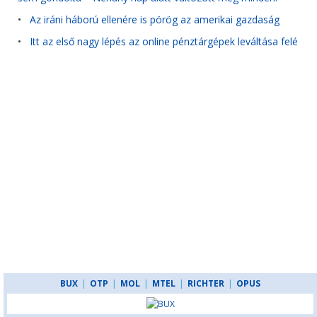
•
Az iráni háború ellenére is pörög az amerikai gazdaság
•
Itt az első nagy lépés az online pénztárgépek leváltása felé
BUX
|
OTP
|
MOL
|
MTEL
|
RICHTER
|
OPUS