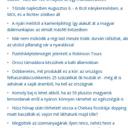
•
Tőzsde napközben Augusztus 6. - A BUX iránykeresésben, a
MOL és a Richter zöldben áll
•
A nyári melótól a karrierépítésig: így alakult át a magyar
diákmunkapiac az elmúlt másfél évtizedben
•
Már nem működik a régi last minute trükk: durván ráfázhat, aki
az utolsó pillanatig vár a nyaralással
•
Fizetésképtelenséget jelentett a Robinson Tours
•
Orosz támadásra készülnek a balti államokban
•
Döbbenetes, mit produkált ez a kör: az országos
felhasználáscsökkentés 25 százalékát ők hozták el - még át is
adnának a saját áramból, ha kell az országnak
•
Komoly baj is lehet abból, ha az 50 pluszos magyarok
lemondanak erről a nyáron: könnyen rámehet az egészségük is
•
Húsz hónap után térhetett vissza a Chelsea focistája: dopping
miatt kaszálták el, vajon mit láthatunk majd tőle?
•
Megjöttek az üzemanyagárak: ilyen nincs, nehéz hinni a