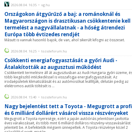
2026.08.04. 16:35 • vg.hu
Országokon átgyűrűző a baj: a románoknál és
Magyarországon is drasztikusan csökkentenie kell
termelést a nagyvállalatnak - a hőség átrendezi
Európa több évtizedes rendjét
Másutt is vannak hasonló bajok, de van, ahol sikerült kifogni az összeset.
2026.08.04. 16:25 • tozsdeforum.hu
Csökkenti energiafogyasztását a győri Audi -
Átalakították az augusztusi működést
Csökkentett termelésre áll át augusztusban az Audi Hungaria győri üzeme, é
több kiegészítő intézkedéssel is visszafogja energiafogyasztását. Az
irodaépületek klimatizálását és az autómosókat leállítják, délután pedig az
elektromos autók töltését is ...
2026.08.04. 15:40 • tozsdeforum.hu
Nagy bejelentést tett a Toyota - Megugrott a profi
és 6 milliárd dollárért vásárol vissza részvényeket
Megugrott a Toyota nyeresége, ezért a japán autóóriás jelentősen javította
éves várakozásait, és több mint 6 milliárd dolláros részvény-visszavásárlást
jelentett be. A befektetők mégsem ünnepeltek. A Toyota részvénye közel 2
százalékkal esett, miután ...