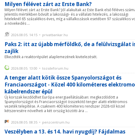
Milyen félévet zárt az Erste Bank?
Milyen félévet zárt az Erste Bank? Jól alakultak az Este Bank első féléves száma
Jelentős mértékben bővült a lakossági- és a vállalati hitelezés, a lakossági
hiteleknél 65 százalékos éves, míg a vállalkozások esetében 97 százalékos vo
a növekedés ...
2026.08.05. 14:15 • privatbankar.hu
Paks 2: itt az újabb mérföldkő, de a felülvizsgálat i
zajlik
Elkezdték a reaktorépület alaplemezének kivitelezését.
2026.08.05. 13:00 • tozsdeforum.hu
A tenger alatt kötik össze Spanyolországot és
Franciaországot - Közel 400 kilométeres elektromo
kábelrendszer épül
Új korszak kezdődhet Európa energiaellátásában: megkezdődött a
Spanyolországot és Franciaországot összekötő tenger alatti elektromos
vezeték telepítése. A csaknem 400 kilométeres rendszer 2028-tól közel
kétszeresére növelheti a két ország közötti ára ...
2026.08.05. 08:35 • penzcentrum.hu
Veszélyben a 13. és 14. havi nyugdíj? Fájdalmas