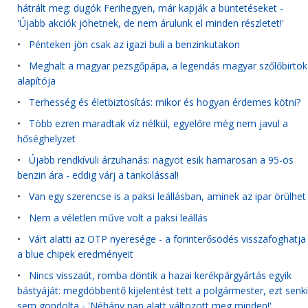
hátrált meg: dugók Ferihegyen, már kapják a büntetéseket -
'Újabb akciók jöhetnek, de nem árulunk el minden részletet!'
•
Pénteken jön csak az igazi buli a benzinkutakon
•
Meghalt a magyar pezsgőpápa, a legendás magyar szőlőbirtok
alapítója
•
Terhesség és életbiztosítás: mikor és hogyan érdemes kötni?
•
Több ezren maradtak víz nélkül, egyelőre még nem javul a
hőséghelyzet
•
Újabb rendkívüli árzuhanás: nagyot esik hamarosan a 95-ös
benzin ára - eddig várj a tankolással!
•
Van egy szerencse is a paksi leállásban, aminek az ipar örülhet
•
Nem a véletlen műve volt a paksi leállás
•
Várt alatti az OTP nyeresége - a forinterősödés visszafoghatja
a blue chipek eredményeit
•
Nincs visszaút, romba döntik a hazai kerékpárgyártás egyik
bástyáját: megdöbbentő kijelentést tett a polgármester, ezt senki
sem gondolta - 'Néhány nap alatt változott meg minden!'