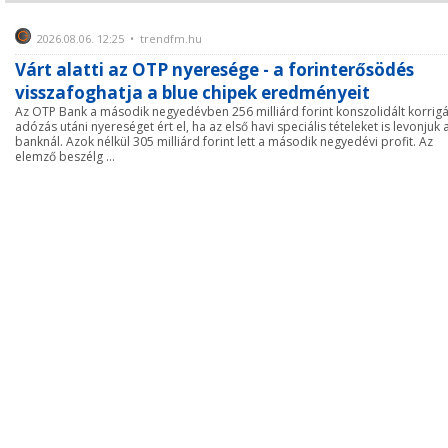
2026.08.06. 12:25 • trendfm.hu
Várt alatti az OTP nyeresége - a forinterősödés
visszafoghatja a blue chipek eredményeit
Az OTP Bank a második negyedévben 256 milliárd forint konszolidált korrigá
adózás utáni nyereséget ért el, ha az első havi speciális tételeket is levonjuk 
banknál. Azok nélkül 305 milliárd forint lett a második negyedévi profit. Az
elemző beszélg ...