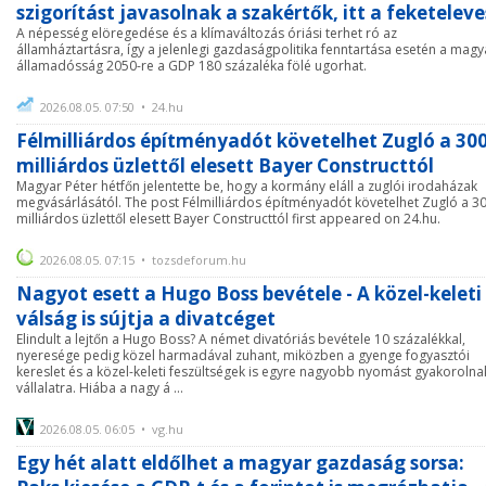
szigorítást javasolnak a szakértők, itt a feketeleve
A népesség elöregedése és a klímaváltozás óriási terhet ró az
államháztartásra, így a jelenlegi gazdaságpolitika fenntartása esetén a magy
államadósság 2050-re a GDP 180 százaléka fölé ugorhat.
2026.08.05. 07:50 • 24.hu
Félmilliárdos építményadót követelhet Zugló a 30
milliárdos üzlettől elesett Bayer Constructtól
Magyar Péter hétfőn jelentette be, hogy a kormány eláll a zuglói irodaházak
megvásárlásától. The post Félmilliárdos építményadót követelhet Zugló a 3
milliárdos üzlettől elesett Bayer Constructtól first appeared on 24.hu.
2026.08.05. 07:15 • tozsdeforum.hu
Nagyot esett a Hugo Boss bevétele - A közel-keleti
válság is sújtja a divatcéget
Elindult a lejtőn a Hugo Boss? A német divatóriás bevétele 10 százalékkal,
nyeresége pedig közel harmadával zuhant, miközben a gyenge fogyasztói
kereslet és a közel-keleti feszültségek is egyre nagyobb nyomást gyakorolna
vállalatra. Hiába a nagy á ...
2026.08.05. 06:05 • vg.hu
Egy hét alatt eldőlhet a magyar gazdaság sorsa: