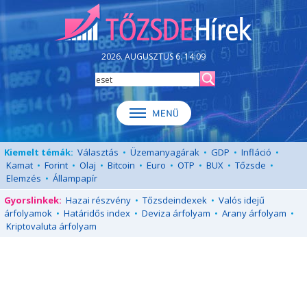
2026. AUGUSZTUS 6. 14:09
Kiemelt témák:
Választás
•
Üzemanyagárak
•
GDP
•
Infláció
•
Kamat
•
Forint
•
Olaj
•
Bitcoin
•
Euro
•
OTP
•
BUX
•
Tőzsde
•
Elemzés
•
Állampapír
Gyorslinkek:
Hazai részvény
•
Tőzsdeindexek
•
Valós idejű
árfolyamok
•
Határidős index
•
Deviza árfolyam
•
Arany árfolyam
•
Kriptovaluta árfolyam