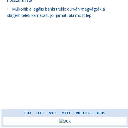
hosszú a lista
•
Működik a legális banki trükk: durván megvágták a
slágerhitelek kamatait, jól járhat, aki most lép
BUX
|
OTP
|
MOL
|
MTEL
|
RICHTER
|
OPUS