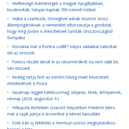
•
Mellbevágó különbségek a magyar nyugdíjakban,
kiszámolták, hányan kapnak 700 ezernél többet
•
Hiába a szankciók, tömegével adnak vízumot orosz
állampolgároknak: a németeket elborzasztja a gondolat,
hogy még jövőre is érkezhetnek turisták Oroszországból
Európába
•
Románia már a frontra szállít? Súlyos vádakkal rukkoltak
elő az oroszok
•
Fontos részlet derült ki az okosmérőkről: ha nem válik be,
van visszaút
•
Keddig tartja fent az extrém hőség miatt bevezetett
intézkedéseit a Posta
•
Vasárnap reggeli túlélőcsomag: időjárás, hírek, árfolyamok,
névnap (2026. augusztus 9.)
•
Hőkupola Berlinben: izzasztó helyzetben Friedrich Merz,
már a saját pártja is lecserélné a német kancellárt
•
Ezek Irán új feltételei a Hormuzi-szoros megnyitásához -