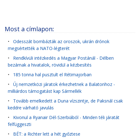
Most a címlapon:
•
Odesszát bombázták az oroszok, ukrán drónok
megsértették a NATO-légterét
•
Rendkívüli intézkedés a Magyar Postánál - Délben
bezárnak a hivatalok, rövidül a kézbesítés
•
185 tonna hal pusztult el Rétimajorban
•
Új nemzetközi járatok érkezhetnek a Balatonhoz -
milliárdos támogatást kap Sármellék
•
Tovább emelkedett a Duna vízszintje, de Paksnál csak
keddre várható javulás
•
Kivonul a Ryanair Dél-Szerbiából - Minden téli járatát
felfüggeszti
•
BÉT: a Richter lett a hét győztese