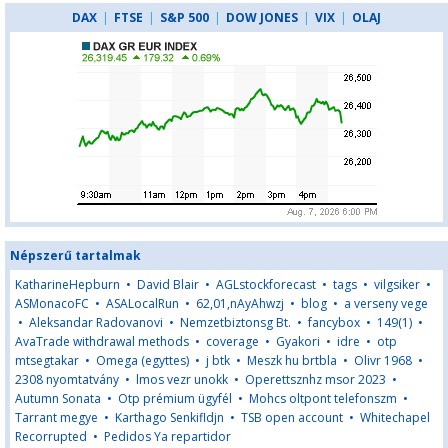
DAX
|
FTSE
|
S&P 500
|
DOW JONES
|
VIX
|
OLAJ
Népszerű tartalmak
KatharineHepburn
•
David Blair
•
AGLstockforecast
•
tags
•
vilgsiker
•
ASMonacoFC
•
ASALocalRun
•
62,01,nAyAhwzj
•
blog
•
a verseny vege
•
Aleksandar Radovanovi
•
Nemzetbiztonsg Bt.
•
fancybox
•
149(1)
•
AvaTrade withdrawal methods
•
coverage
•
Gyakori
•
idre
•
otp
mtsegtakar
•
Omega (egyttes)
•
j btk
•
Meszk hu brtbla
•
Olivr 1968
•
2308 nyomtatvány
•
lmos vezr unokk
•
Operettsznhz msor 2023
•
Autumn Sonata
•
Otp prémium ügyfél
•
Mohcs oltpont telefonszm
•
Tarrant megye
•
Karthago Senkifldjn
•
TSB open account
•
Whitechapel
Recorrupted
•
Pedidos Ya repartidor