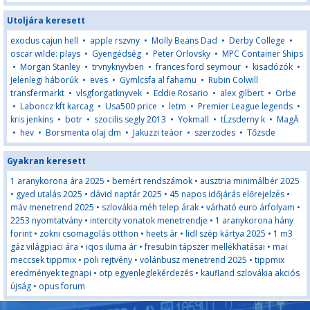
Utoljára keresett
exodus cajun hell
•
apple rszvny
•
Molly Beans Dad
•
Derby College
•
oscar wilde: plays
•
Gyengédség
•
Peter Orlovsky
•
MPC Container Ships
•
Morgan Stanley
•
trvnyknyvben
•
frances ford seymour
•
kisadózók
•
Jelenlegi háborúk
•
eves
•
Gymlcsfa al fahamu
•
Rubin Colwill
transfermarkt
•
vlsgforgatknyvek
•
Eddie Rosario
•
alex gilbert
•
Orbe
•
Laboncz kft karcag
•
Usa500 price
•
letm
•
Premier League legends
•
kris jenkins
•
botr
•
szocilis segly 2013
•
Yokmall
•
tĹzsderny k
•
MagĂ
•
hev
•
Borsmenta olaj dm
•
Jakuzzi teáor
•
szerzodes
•
Tőzsde
Gyakran keresett
1 aranykorona ára 2025
•
bemért rendszámok
•
ausztria minimálbér 2025
•
gyed utalás 2025
•
dávid naptár 2025
•
45 napos időjárás előrejelzés
•
máv menetrend 2025
•
szlovákia méh telep árak
•
várható euro árfolyam
•
2253 nyomtatvány
•
intercity vonatok menetrendje
•
1 aranykorona hány
forint
•
zokni csomagolás otthon
•
heets ár
•
lidl szép kártya 2025
•
1 m3
gáz világpiaci ára
•
iqos iluma ár
•
fresubin tápszer mellékhatásai
•
mai
meccsek tippmix
•
pöli rejtvény
•
volánbusz menetrend 2025
•
tippmix
eredmények tegnapi
•
otp egyenleglekérdezés
•
kaufland szlovákia akciós
újság
•
opus forum