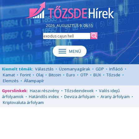
2026. AUGUSZTUS 9. 08:15
Kiemelt témák:
Választás
•
Üzemanyagárak
•
GDP
•
Infláció
•
Kamat
•
Forint
•
Olaj
•
Bitcoin
•
Euro
•
OTP
•
BUX
•
Tőzsde
•
Elemzés
•
Állampapír
Gyorslinkek:
Hazai részvény
•
Tőzsdeindexek
•
Valós idejű
árfolyamok
•
Határidős index
•
Deviza árfolyam
•
Arany árfolyam
•
Kriptovaluta árfolyam