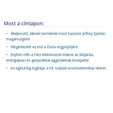
Most a címlapon:
•
Elképesztő, kiknek termelnek most hasznot Jeffrey Epstein
magánszigetei
•
Megérkezett az eső a Duna vízgyűjtőjére
•
Enyhén nőtt a FAO élelmiszerár-indexe az időjárási,
energiapiaci és geopolitikai aggodalmak közepette
•
Az egészség logikája: a XX. század orvostudományi sikerei