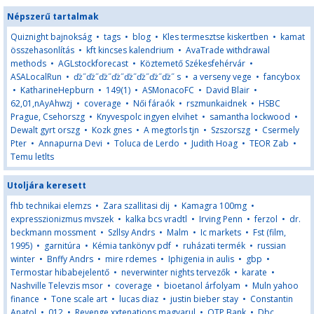
Népszerű tartalmak
Quiznight bajnokság
•
tags
•
blog
•
Kles termesztse kiskertben
•
kamat
összehasonlítás
•
kft kincses kalendrium
•
AvaTrade withdrawal
methods
•
AGLstockforecast
•
Köztemető Székesfehérvár
•
ASALocalRun
•
ďż˝ďż˝ďż˝ďż˝ďż˝ďż˝ďż˝ďż˝ s
•
a verseny vege
•
fancybox
•
KatharineHepburn
•
149(1)
•
ASMonacoFC
•
David Blair
•
62,01,nAyAhwzj
•
coverage
•
Női fáraók
•
rszmunkaidnek
•
HSBC
Prague, Csehorszg
•
Knyvespolc ingyen elvihet
•
samantha lockwood
•
Dewalt gyrt orszg
•
Kozk gnes
•
A megtorls tjn
•
Szszorszg
•
Csermely
Pter
•
Annapurna Devi
•
Toluca de Lerdo
•
Judith Hoag
•
TEOR Zab
•
Temu letlts
Utoljára keresett
fhb technikai elemzs
•
Zara szallitasi dij
•
Kamagra 100mg
•
expresszionizmus mvszek
•
kalka bcs vradtl
•
Irving Penn
•
ferzol
•
dr.
beckmann mossment
•
Szllsy Andrs
•
Malm
•
Ic markets
•
Fst (film,
1995)
•
garnitúra
•
Kémia tankönyv pdf
•
ruházati termék
•
russian
winter
•
Bnffy Andrs
•
mire rdemes
•
Iphigenia in aulis
•
gbp
•
Termostar hibabejelentő
•
neverwinter nights tervezők
•
karate
•
Nashville Televzis msor
•
coverage
•
bioetanol árfolyam
•
Muln yahoo
finance
•
Tone scale art
•
lucas diaz
•
justin bieber stay
•
Constantin
Anatol
•
012
•
Revenge xxtenations magyarul
•
OTP Bank
•
Dbc