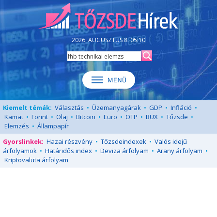
2026. AUGUSZTUS 8. 05:10
Kiemelt témák:
Választás
•
Üzemanyagárak
•
GDP
•
Infláció
•
Kamat
•
Forint
•
Olaj
•
Bitcoin
•
Euro
•
OTP
•
BUX
•
Tőzsde
•
Elemzés
•
Állampapír
Gyorslinkek:
Hazai részvény
•
Tőzsdeindexek
•
Valós idejű
árfolyamok
•
Határidős index
•
Deviza árfolyam
•
Arany árfolyam
•
Kriptovaluta árfolyam