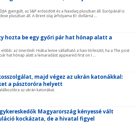
DJIA gyengült, az S&P erősödött és a Nasdaq pluszban áll. Európánál is
dexe pluszban áll. A Brent olaj árfolyama 81 dollárná ...
y hozta be egy győri pár hat hónap alatt a
 előbb: az önerőnél. Hiába lenne vállalható a havi törlesztő, ha a The post
ár hat hónap alatt a lemaradást appeared first on I ...
itkosszolgálat, majd végez az ukrán katonákkal:
ket a pásztoróra helyett
találkozókra az ukrán katonákat.
agykereskedők Magyarország kényessé vált
láció kockázata, de a hivatal figyel