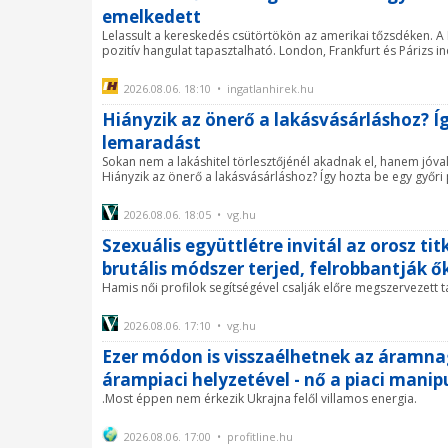
emelkedett
Lelassult a kereskedés csütörtökön az amerikai tőzsdéken. A 
pozitív hangulat tapasztalható. London, Frankfurt és Párizs in
2026.08.06. 18:10 • ingatlanhirek.hu
Hiányzik az önerő a lakásvásárláshoz? Íg
lemaradást
Sokan nem a lakáshitel törlesztőjénél akadnak el, hanem jóval
Hiányzik az önerő a lakásvásárláshoz? Így hozta be egy győri p
2026.08.06. 18:05 • vg.hu
Szexuális együttlétre invitál az orosz t
brutális módszer terjed, felrobbantják ő
Hamis női profilok segítségével csalják előre megszervezett 
2026.08.06. 17:10 • vg.hu
Ezer módon is visszaélhetnek az áramn
árampiaci helyzetével - nő a piaci manipu
.Most éppen nem érkezik Ukrajna felől villamos energia.
2026.08.06. 17:00 • profitline.hu