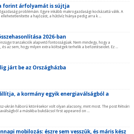
 forint árfolyamát is sújtja
zőgazdaság problémáin. Egyre inkább makrogazdasági kockázattá válik. A
lehetetlenítette a hajózást, a hűtővíz hiánya pedig arra k ...
 összehasonlítása 2026-ban
pénzügyi tranzakciók alapvető fontosságúak. Nem mindegy, hogy a
 az sem, hogy milyen extra költségek terhelik a befizetéseidet. Ez ...
lig járt be az Országházba
állítja, a kormány egyik energiaválságból a
osz-ukrán háború kitörésekor volt olyan alacsony, mint most. The post Rétvári
iaválságból a másikba bukdácsol first appeared on ...
nnapi mobilozás: észre sem vesszük, és máris kész