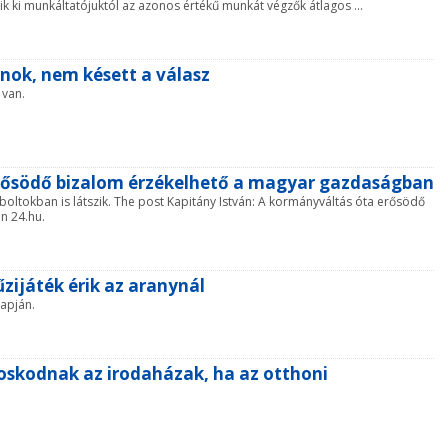
tik ki munkáltatójuktól az azonos értékű munkát végzők átlagos ...
ánok, nem késett a válasz
 van.
erősödő bizalom érzékelhető a magyar gazdaságban
boltokban is látszik. The post Kapitány István: A kormányváltás óta erősödő
n 24.hu.
zijáték érik az aranynál
lapján.
oskodnak az irodaházak, ha az otthoni