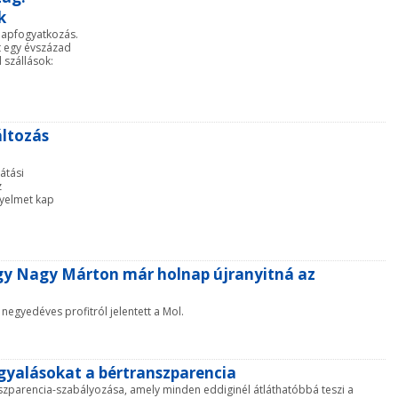
k
 napfogyatkozás.
nt egy évszázad
 szállások:
áltozás
átási
z
gyelmet kap
ogy Nagy Márton már holnap újranyitná az
egyedéves profitról jelentett a Mol.
rgyalásokat a bértranszparencia
szparencia-szabályozása, amely minden eddiginél átláthatóbbá teszi a