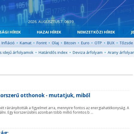
2026. AUGUSZTUS 7. 06:39
ÁGI HÍREK
HAZAI HÍREK
NEMZETKÖZI HÍREK
J
Infláció
•
Kamat
•
Forint
•
Olaj
•
Bitcoin
•
Euro
•
OTP
•
BUX
•
Tőzsde
s idejű árfolyamok
•
Határidős index
•
Deviza árfolyam
•
Arany árfolya
korszerű otthonok - mutatjuk, miből
t ráirányították a figyelmet arra, mennyire fontos az energiahatékonyság. A
ni. Egy korszerűsítés azonban több millió forintos b ...
zág: