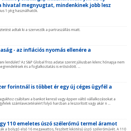
 a hivatal megnyugtat, mindenkinek jobb lesz
ius 1-jéig használhatók.
ztetést adtak ki a szervezők a partraszállás miatt.
ság - az inflációs nyomás ellenére a
ni lendület? Az S&P Global friss adatai szerint júliusban kilenc hónapja nem
egrendelések és a foglalkoztatás is erősödött. ...
er forintnál is többet ér egy új céges ügyfél a
gukhoz csábítani a bankot kereső vagy éppen váltó vállalkozásokat a
felek számlavezetéséért folyó harcban a leszorított vagy akár n ...
 egy 110 emeletes úszó szélerőmű termel áramot
ták a bolygó első 16 megawattos, feszített kikötésű úszó szélerőművét. A 110