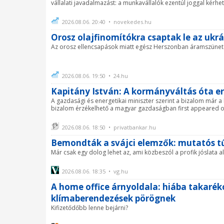
vállalati javadalmazást: a munkavállalók ezentúl joggal kérhe
2026.08.06. 20:40 • novekedes.hu
Orosz olajfinomítókra csaptak le az ukr
Az orosz ellencsapások miatt egész Herszonban áramszünet
2026.08.06. 19:50 • 24.hu
Kapitány István: A kormányváltás óta 
A gazdasági és energetikai miniszter szerint a bizalom már a 
bizalom érzékelhető a magyar gazdaságban first appeared o
2026.08.06. 18:50 • privatbankar.hu
Bemondták a svájci elemzők: mutatós tű
Már csak egy dolog lehet az, ami közbeszól a profik jóslata a
2026.08.06. 18:35 • vg.hu
A home office árnyoldala: hiába takarék
klímaberendezések pörögnek
Kifizetődőbb lenne bejárni?