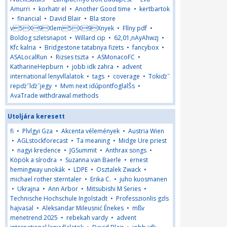
Amurri
•
korhatr el
•
Another Good time
•
kertbartok
•
financial
•
David Blair
•
Bla store
v5X9Xlem5X9Xnyek
•
Fllny pdf
•
Boldog szletsnapot
•
Willard cip
•
62,01,nAyAhwzj
•
Kfc kalria
•
Bridgestone tatabnya fizets
•
fancybox
•
ASALocalRun
•
Rizses tszta
•
ASMonacoFC
•
KatharineHepburn
•
jobb idk zahra
•
advent
international lenyvllalatok
•
tags
•
coverage
•
Tokiďż˝
repďż˝lďż˝jegy
•
Mvm next idűpontfoglalŠs
•
AvaTrade withdrawal methods
Utoljára keresett
fi
•
Plvlgyi Gza
•
Akcenta vélemények
•
Austria Wien
•
AGLstockforecast
•
Ta meaning
•
Midge Ure priest
•
nagyi kredence
•
JGSummit
•
Anthrax songs
•
Köpök a sírodra
•
Suzanna van Baerle
•
ernest
hemingway unokák
•
LDPE
•
Osztalek Zwack
•
michael rother sterntaler
•
Erika C.
•
juho kuosmanen
•
Ukrajna
•
Ann Arbor
•
Mitsubishi M Series
•
Technische Hochschule Ingolstadt
•
Professzionlis gzls
hajvasal
•
Aleksandar Mileusnić Énekes
•
mßv
menetrend 2025
•
rebekah vardy
•
advent