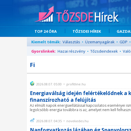
TOP 24 ÓRA
TŐZSDEI HÍREK
GAZDAS
Kiemelt témák:
Választás
•
Üzemanyagárak
•
GDP
•
Gyorslinkek:
Hazai részvény
•
Tőzsdeindexek
•
Való
Fi
2026.08.07. 05:00 • profitline.hu
Energiaválság idején felértékelődnek a 
finanszírozható a felújítás
Az elmúlt napok energiaellátással kapcsolatos eseményei ismé
legolcsóbb energia továbbra is az, amelyet nem kell felhasznál
2026.08.07. 04:35 • novekedes.hu
Napfogyatkozás lázában ég Spanyolors