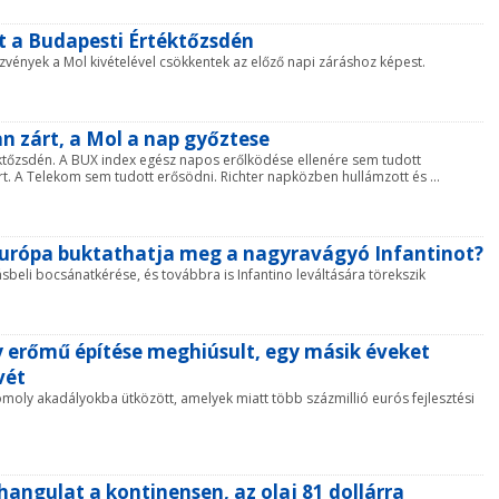
ét a Budapesti Értéktőzsdén
észvények a Mol kivételével csökkentek az előző napi záráshoz képest.
n zárt, a Mol a nap győztese
éktőzsdén. A BUX index egész napos erőlködése ellenére sem tudott
t. A Telekom sem tudott erősödni. Richter napközben hullámzott és ...
Európa buktathatja meg a nagyravágyó Infantinot?
beli bocsánatkérése, és továbbra is Infantino leváltására törekszik
 erőmű építése meghiúsult, egy másik éveket
vét
omoly akadályokba ütközött, amelyek miatt több százmillió eurós fejlesztési
hangulat a kontinensen, az olaj 81 dollárra