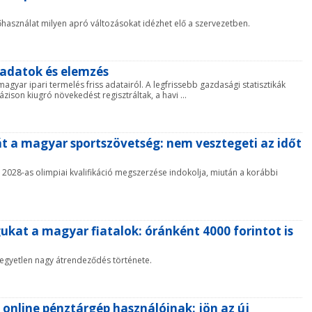
őhasználat milyen apró változásokat idézhet elő a szervezetben.
s adatok és elemzés
a magyar ipari termelés friss adatairól. A legfrissebb gazdasági statisztikák
zison kiugró növekedést regisztráltak, a havi ...
át a magyar sportszövetség: nem vesztegeti az időt
 a 2028-as olimpiai kvalifikáció megszerzése indokolja, miután a korábbi
ukat a magyar fiatalok: óránként 4000 forintot is
egyetlen nagy átrendeződés története.
z online pénztárgép használóinak: jön az új