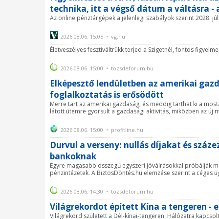
technika, itt a végső dátum a váltásra -
Az online pénztárgépek a jelenlegi szabályok szerint 2028. júl
2026.08.06. 15:05 • vg.hu
Életveszélyes fesztiváltrükk terjed a Szigetnél, fontos figyelme
2026.08.06. 15:00 • tozsdeforum.hu
Elképesztő lendületben az amerikai gazda
foglalkoztatás is erősödött
Merre tart az amerikai gazdaság, és meddig tarthat ki a mosta
látott ütemre gyorsult a gazdasági aktivitás, miközben az új m
2026.08.06. 15:00 • profitline.hu
Durvul a verseny: nullás díjakat és százez
bankoknak
Egyre magasabb összegű egyszeri jóváírásokkal próbálják ma
pénzintézetek. A BiztosDöntés.hu elemzése szerint a céges ügy
2026.08.06. 14:30 • tozsdeforum.hu
Világrekordot épített Kína a tengeren -
Világrekord született a Dél-kínai-tengeren. Hálózatra kapcsol