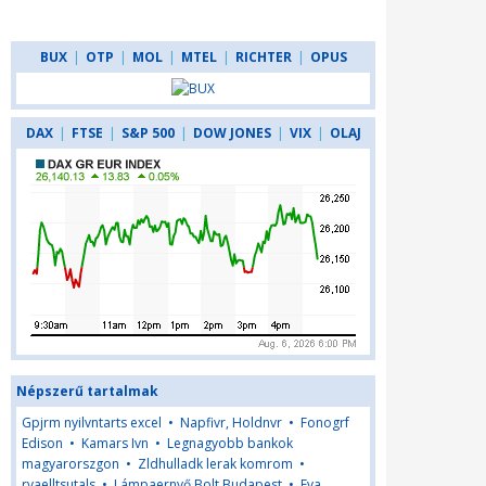
BUX
|
OTP
|
MOL
|
MTEL
|
RICHTER
|
OPUS
DAX
|
FTSE
|
S&P 500
|
DOW JONES
|
VIX
|
OLAJ
Népszerű tartalmak
Gpjrm nyilvntarts excel
•
Napfivr, Holdnvr
•
Fonogrf
Edison
•
Kamars Ivn
•
Legnagyobb bankok
magyarorszgon
•
Zldhulladk lerak komrom
•
rvaelltsutals
•
Lámpaernyő Bolt Budapest
•
Eva