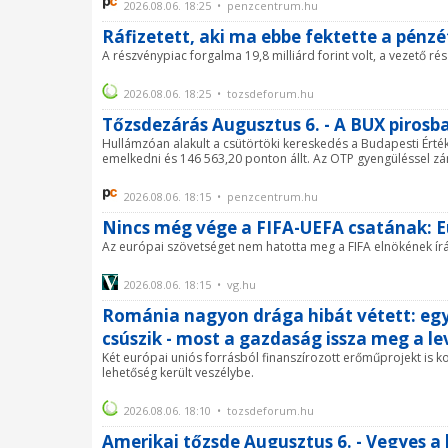
2026.08.06. 18:25 • penzcentrum.hu
Ráfizetett, aki ma ebbe fektette a pénz
A részvénypiac forgalma 19,8 milliárd forint volt, a vezető r
2026.08.06. 18:25 • tozsdeforum.hu
Tőzsdezárás Augusztus 6. - A BUX pirosba
Hullámzóan alakult a csütörtöki kereskedés a Budapesti Ért
emelkedni és 146 563,20 ponton állt. Az OTP gyengüléssel zár
2026.08.06. 18:15 • penzcentrum.hu
Nincs még vége a FIFA-UEFA csatának: 
Az európai szövetséget nem hatotta meg a FIFA elnökének írás
2026.08.06. 18:15 • vg.hu
Románia nagyon drága hibát vétett: egy
csúszik - most a gazdaság issza meg a le
Két európai uniós forrásból finanszírozott erőműprojekt is k
lehetőség került veszélybe.
2026.08.06. 18:10 • tozsdeforum.hu
Amerikai tőzsde Augusztus 6. - Vegyes a 