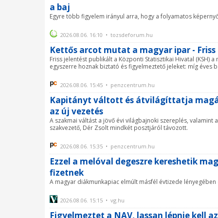
a baj
Egyre több figyelem irányul arra, hogy a folyamatos képerny
2026.08.06. 16:10 • tozsdeforum.hu
Kettős arcot mutat a magyar ipar - Fris
Friss jelentést publikált a Központi Statisztikai Hivatal (KSH) 
egyszerre hoznak biztató és figyelmeztető jeleket: míg éves bá
2026.08.06. 15:45 • penzcentrum.hu
Kapitányt váltott és átvilágíttatja mag
az új vezetés
A szakmai váltást a jövő évi világbajnoki szereplés, valamint
szakvezető, Dér Zsolt mindkét posztjáról távozott.
2026.08.06. 15:35 • penzcentrum.hu
Ezzel a melóval degeszre kereshetik mag
fizetnek
A magyar diákmunkapiac elmúlt másfél évtizede lényegében 
2026.08.06. 15:15 • vg.hu
Figyelmeztet a NAV, lassan lépnie kell a