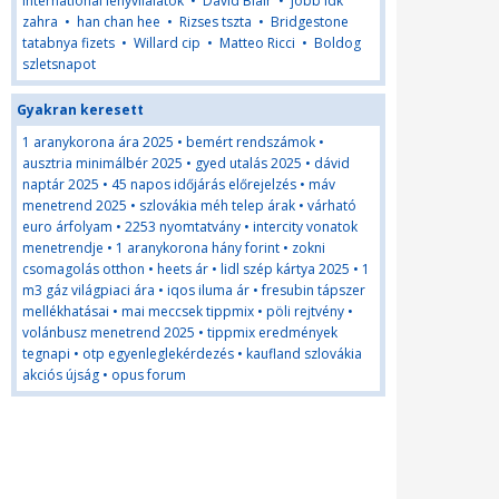
international lenyvllalatok
•
David Blair
•
jobb idk
zahra
•
han chan hee
•
Rizses tszta
•
Bridgestone
tatabnya fizets
•
Willard cip
•
Matteo Ricci
•
Boldog
szletsnapot
Gyakran keresett
1 aranykorona ára 2025
•
bemért rendszámok
•
ausztria minimálbér 2025
•
gyed utalás 2025
•
dávid
naptár 2025
•
45 napos időjárás előrejelzés
•
máv
menetrend 2025
•
szlovákia méh telep árak
•
várható
euro árfolyam
•
2253 nyomtatvány
•
intercity vonatok
menetrendje
•
1 aranykorona hány forint
•
zokni
csomagolás otthon
•
heets ár
•
lidl szép kártya 2025
•
1
m3 gáz világpiaci ára
•
iqos iluma ár
•
fresubin tápszer
mellékhatásai
•
mai meccsek tippmix
•
pöli rejtvény
•
volánbusz menetrend 2025
•
tippmix eredmények
tegnapi
•
otp egyenleglekérdezés
•
kaufland szlovákia
akciós újság
•
opus forum