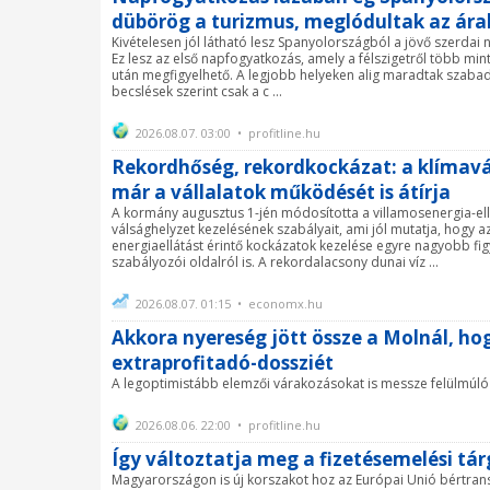
dübörög a turizmus, meglódultak az ára
Kivételesen jól látható lesz Spanyolországból a jövő szerdai
Ez lesz az első napfogyatkozás, amely a félszigetről több mi
után megfigyelhető. A legjobb helyeken alig maradtak szabad
becslések szerint csak a c ...
2026.08.07. 03:00 • profitline.hu
Rekordhőség, rekordkockázat: a klímav
már a vállalatok működését is átírja
A kormány augusztus 1-jén módosította a villamosenergia-ell
válsághelyzet kezelésének szabályait, ami jól mutatja, hogy a
energiaellátást érintő kockázatok kezelése egyre nagyobb fi
szabályozói oldalról is. A rekordalacsony dunai víz ...
2026.08.07. 01:15 • economx.hu
Akkora nyereség jött össze a Molnál, h
extraprofitadó-dossziét
A legoptimistább elemzői várakozásokat is messze felülmúló n
2026.08.06. 22:00 • profitline.hu
Így változtatja meg a fizetésemelési tá
Magyarországon is új korszakot hoz az Európai Unió bértran