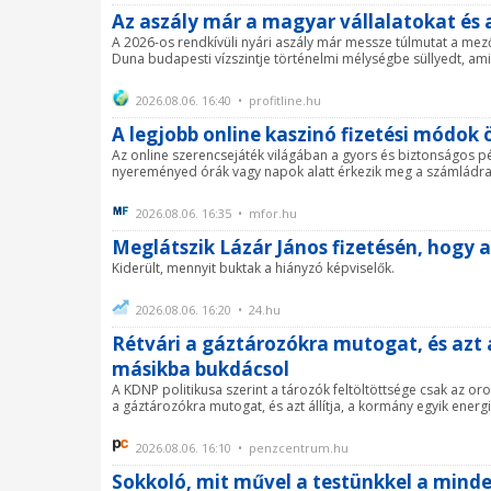
Az aszály már a magyar vállalatokat és a
A 2026-os rendkívüli nyári aszály már messze túlmutat a me
Duna budapesti vízszintje történelmi mélységbe süllyedt, ami el
2026.08.06. 16:40 • profitline.hu
A legjobb online kaszinó fizetési módok
Az online szerencsejáték világában a gyors és biztonságos 
nyereményed órák vagy napok alatt érkezik meg a számládra, és
2026.08.06. 16:35 • mfor.hu
Meglátszik Lázár János fizetésén, hogy a
Kiderült, mennyit buktak a hiányzó képviselők.
2026.08.06. 16:20 • 24.hu
Rétvári a gáztározókra mutogat, és azt 
másikba bukdácsol
A KDNP politikusa szerint a tározók feltöltöttsége csak az or
a gáztározókra mutogat, és azt állítja, a kormány egyik energ
2026.08.06. 16:10 • penzcentrum.hu
Sokkoló, mit művel a testünkkel a minde