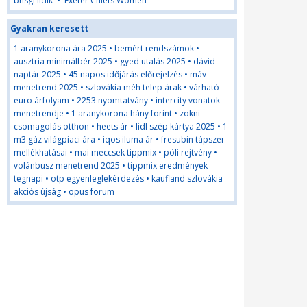
bnsgi ildik
•
Exeter Chiefs Women
Gyakran keresett
1 aranykorona ára 2025
•
bemért rendszámok
•
ausztria minimálbér 2025
•
gyed utalás 2025
•
dávid
naptár 2025
•
45 napos időjárás előrejelzés
•
máv
menetrend 2025
•
szlovákia méh telep árak
•
várható
euro árfolyam
•
2253 nyomtatvány
•
intercity vonatok
menetrendje
•
1 aranykorona hány forint
•
zokni
csomagolás otthon
•
heets ár
•
lidl szép kártya 2025
•
1
m3 gáz világpiaci ára
•
iqos iluma ár
•
fresubin tápszer
mellékhatásai
•
mai meccsek tippmix
•
pöli rejtvény
•
volánbusz menetrend 2025
•
tippmix eredmények
tegnapi
•
otp egyenleglekérdezés
•
kaufland szlovákia
akciós újság
•
opus forum