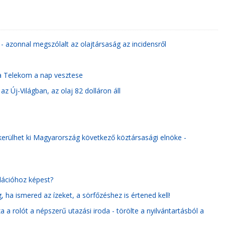
- azonnal megszólalt az olajtársaság az incidensről
 a Telekom a nap vesztese
az Új-Világban, az olaj 82 dolláron áll
kerülhet ki Magyarország következő köztársasági elnöke -
flációhoz képest?
 ha ismered az ízeket, a sörfőzéshez is értened kell!
 a rolót a népszerű utazási iroda - törölte a nyilvántartásból a