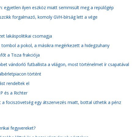
n: egyetlen ilyen eszköz miatt semmisült meg a repülőgép
ászcikk forgalmazó, komoly GVH-bírság lett a vége
et lakáspolitikai csomagja
én tombol a pokol, a másikra megérkezett a hidegzuhany
főt a Tisza frakciója
et vándorló futballista a világon, most történelmet ír csapatával
lbérletpiacon történt
st rendeltek el
TP és a Richter
tt a fociszövetség egy átszervezés miatt, bottal üthetik a pénz
ikai fegyvereket?