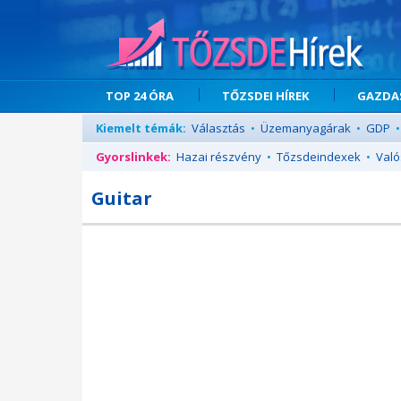
TOP 24 ÓRA
TŐZSDEI HÍREK
GAZDAS
Kiemelt témák:
Választás
•
Üzemanyagárak
•
GDP
•
Gyorslinkek:
Hazai részvény
•
Tőzsdeindexek
•
Való
Guitar