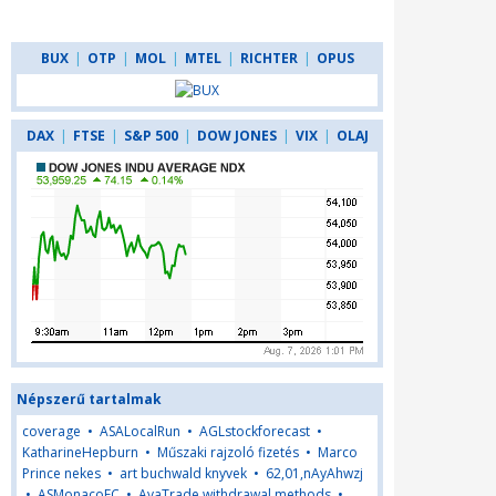
BUX
|
OTP
|
MOL
|
MTEL
|
RICHTER
|
OPUS
DAX
|
FTSE
|
S&P 500
|
DOW JONES
|
VIX
|
OLAJ
Népszerű tartalmak
coverage
•
ASALocalRun
•
AGLstockforecast
•
KatharineHepburn
•
Műszaki rajzoló fizetés
•
Marco
Prince nekes
•
art buchwald knyvek
•
62,01,nAyAhwzj
•
ASMonacoFC
•
AvaTrade withdrawal methods
•