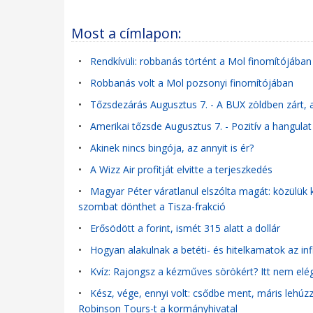
Most a címlapon:
•
Rendkívüli: robbanás történt a Mol finomítójában 
•
Robbanás volt a Mol pozsonyi finomítójában
•
Tőzsdezárás Augusztus 7. - A BUX zöldben zárt,
•
Amerikai tőzsde Augusztus 7. - Pozitív a hangulat 
•
Akinek nincs bingója, az annyit is ér?
•
A Wizz Air profitját elvitte a terjeszkedés
•
Magyar Péter váratlanul elszólta magát: közülük 
szombat dönthet a Tisza-frakció
•
Erősödött a forint, ismét 315 alatt a dollár
•
Hogyan alakulnak a betéti- és hitelkamatok az in
•
Kvíz: Rajongsz a kézműves sörökért? Itt nem elég,
•
Kész, vége, ennyi volt: csődbe ment, máris lehúzza
Robinson Tours-t a kormányhivatal