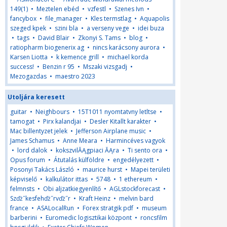
149(1)
•
Meztelen ebéd
•
vzfestl
•
Szenes Ivn
•
fancybox
•
file_manager
•
Kles termstlag
•
Aquapolis
szeged kpek
•
szini bla
•
a verseny vege
•
idei buza
•
tags
•
David Blair
•
Zkonyi S. Tams
•
blog
•
ratiopharm biogenerix ag
•
nincs karácsony aurora
•
Karsen Liotta
•
k kemence grill
•
michael korda
success!
•
Benzin r 95
•
Mszaki vizsgadj
•
Mezogazdas
•
maestro 2023
Utoljára keresett
guitar
•
Neighbours
•
15T1011 nyomtatvny letltse
•
tamogat
•
Pirx kalandjai
•
Desler Kitallt karakter
•
Mac billentyzet jelek
•
Jefferson Airplane music
•
James Schamus
•
Anne Meara
•
Harmincéves vagyok
•
lord dalok
•
kokszvilĂĄgpiaci ĂĄra
•
Ti sento ora
•
Opus forum
•
Átutalás külföldre
•
engedélyezett
•
Posonyi Takács László
•
maurice hurst
•
Mapei területi
képviselő
•
kalkulátor ittas
•
5748
•
1 ethereum
•
felmnsts
•
Obi aljzatkiegyenlítő
•
AGLstockforecast
•
Szďż˝kesfehďż˝rvďż˝r
•
Kraft Heinz
•
melvin bard
france
•
ASALocalRun
•
Forex stratgik pdf
•
museum
barberini
•
Euromedic logisztikai központ
•
roncsfilm