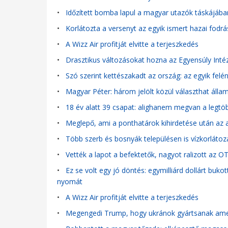
•
Időzített bomba lapul a magyar utazók táskájába
•
Korlátozta a versenyt az egyik ismert hazai fodr
•
A Wizz Air profitját elvitte a terjeszkedés
•
Drasztikus változásokat hozna az Egyensúly Intéz
•
Szó szerint kettészakadt az ország: az egyik fel
•
Magyar Péter: három jelölt közül választhat állam
•
18 év alatt 39 csapat: alighanem megvan a legtöbb
•
Meglepő, ami a ponthatárok kihirdetése után az a
•
Több szerb és bosnyák településen is vízkorlátozá
•
Vették a lapot a befektetők, nagyot ralizott az O
•
Ez se volt egy jó döntés: egymilliárd dollárt buko
nyomát
•
A Wizz Air profitját elvitte a terjeszkedés
•
Megengedi Trump, hogy ukránok gyártsanak amer