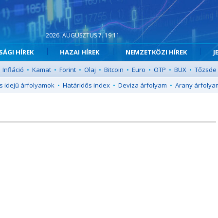
2026. AUGUSZTUS 7. 19:11
ÁGI HÍREK
HAZAI HÍREK
NEMZETKÖZI HÍREK
J
Infláció
•
Kamat
•
Forint
•
Olaj
•
Bitcoin
•
Euro
•
OTP
•
BUX
•
Tőzsde
s idejű árfolyamok
•
Határidős index
•
Deviza árfolyam
•
Arany árfolya