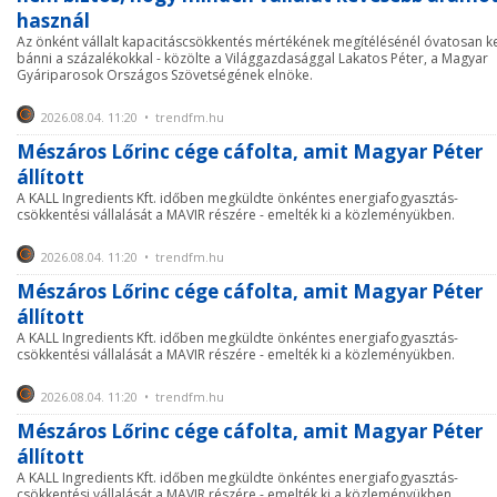
használ
Az önként vállalt kapacitáscsökkentés mértékének megítélésénél óvatosan ke
bánni a százalékokkal - közölte a Világgazdasággal Lakatos Péter, a Magyar
Gyáriparosok Országos Szövetségének elnöke.
2026.08.04. 11:20 • trendfm.hu
Mészáros Lőrinc cége cáfolta, amit Magyar Péter
állított
A KALL Ingredients Kft. időben megküldte önkéntes energiafogyasztás-
csökkentési vállalását a MAVIR részére - emelték ki a közleményükben.
2026.08.04. 11:20 • trendfm.hu
Mészáros Lőrinc cége cáfolta, amit Magyar Péter
állított
A KALL Ingredients Kft. időben megküldte önkéntes energiafogyasztás-
csökkentési vállalását a MAVIR részére - emelték ki a közleményükben.
2026.08.04. 11:20 • trendfm.hu
Mészáros Lőrinc cége cáfolta, amit Magyar Péter
állított
A KALL Ingredients Kft. időben megküldte önkéntes energiafogyasztás-
csökkentési vállalását a MAVIR részére - emelték ki a közleményükben.