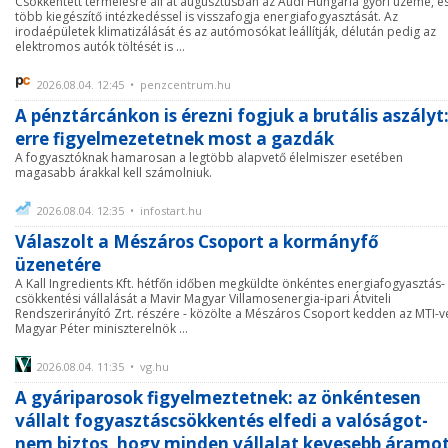
Csökkentett termelésre áll át augusztusban az Audi Hungaria győri üzeme, é
több kiegészítő intézkedéssel is visszafogja energiafogyasztását. Az
irodaépületek klimatizálását és az autómosókat leállítják, délután pedig az
elektromos autók töltését is ...
2026.08.04. 12:45 • penzcentrum.hu
A pénztárcánkon is érezni fogjuk a brutális aszályt
erre figyelmezetetnek most a gazdák
A fogyasztóknak hamarosan a legtöbb alapvető élelmiszer esetében
magasabb árakkal kell számolniuk.
2026.08.04. 12:35 • infostart.hu
Válaszolt a Mészáros Csoport a kormányfő
üzenetére
A Kall Ingredients Kft. hétfőn időben megküldte önkéntes energiafogyasztás-
csökkentési vállalását a Mavir Magyar Villamosenergia-ipari Átviteli
Rendszerirányító Zrt. részére - közölte a Mészáros Csoport kedden az MTI-ve
Magyar Péter miniszterelnök ...
2026.08.04. 11:35 • vg.hu
A gyáriparosok figyelmeztetnek: az önkéntesen
vállalt fogyasztáscsökkentés elfedi a valóságot-
nem biztos, hogy minden vállalat kevesebb áramo