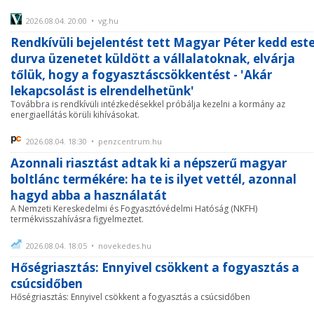
2026.08.04. 20:00 • vg.hu
Rendkívüli bejelentést tett Magyar Péter kedd este
durva üzenetet küldött a vállalatoknak, elvárja
tőlük, hogy a fogyasztáscsökkentést - 'Akár
lekapcsolást is elrendelhetünk'
Továbbra is rendkívüli intézkedésekkel próbálja kezelni a kormány az
energiaellátás körüli kihívásokat.
2026.08.04. 18:30 • penzcentrum.hu
Azonnali riasztást adtak ki a népszerű magyar
boltlánc termékére: ha te is ilyet vettél, azonnal
hagyd abba a használatát
A Nemzeti Kereskedelmi és Fogyasztóvédelmi Hatóság (NKFH)
termékvisszahívásra figyelmeztet.
2026.08.04. 18:05 • novekedes.hu
Hőségriasztás: Ennyivel csökkent a fogyasztás a
csúcsidőben
Hőségriasztás: Ennyivel csökkent a fogyasztás a csúcsidőben