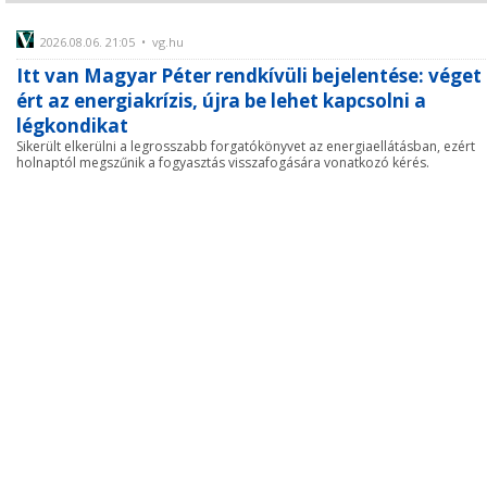
2026.08.06. 21:05 • vg.hu
Itt van Magyar Péter rendkívüli bejelentése: véget
ért az energiakrízis, újra be lehet kapcsolni a
légkondikat
Sikerült elkerülni a legrosszabb forgatókönyvet az energiaellátásban, ezért
holnaptól megszűnik a fogyasztás visszafogására vonatkozó kérés.