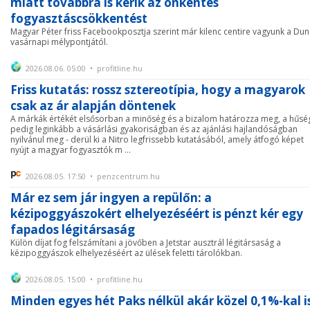
miatt továbbra is kérik az önkéntes
fogyasztáscsökkentést
Magyar Péter friss Facebookposztja szerint már kilenc centire vagyunk a Du
vasárnapi mélypontjától.
2026.08.06. 05:00 • profitline.hu
Friss kutatás: rossz sztereotípia, hogy a magyarok
csak az ár alapján döntenek
A márkák értékét elsősorban a minőség és a bizalom határozza meg, a hűsé
pedig leginkább a vásárlási gyakoriságban és az ajánlási hajlandóságban
nyilvánul meg - derül ki a Nitro legfrissebb kutatásából, amely átfogó képet
nyújt a magyar fogyasztók m ...
2026.08.05. 17:50 • penzcentrum.hu
Már ez sem jár ingyen a repülőn: a
kézipoggyászokért elhelyezéséért is pénzt kér egy
fapados légitársaság
Külön díjat fog felszámítani a jövőben a Jetstar ausztrál légitársaság a
kézipoggyászok elhelyezéséért az ülések feletti tárolókban.
2026.08.05. 15:00 • profitline.hu
Minden egyes hét Paks nélkül akár közel 0,1%-kal i