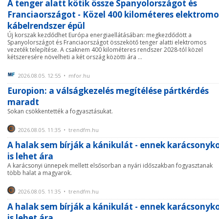
A tenger alatt kötik össze Spanyolországot és
Franciaországot - Közel 400 kilométeres elektromo
kábelrendszer épül
Új korszak kezdődhet Európa energiaellátásában: megkezdődött a
Spanyolországot és Franciaországot összekötő tenger alatti elektromos
vezeték telepítése. A csaknem 400 kilométeres rendszer 2028-tól közel
kétszeresére növelheti a két ország közötti ára ...
2026.08.05. 12:55 • mfor.hu
Europion: a válságkezelés megítélése pártkérdés
maradt
Sokan csökkentették a fogyasztásukat.
2026.08.05. 11:35 • trendfm.hu
A halak sem bírják a kánikulát - ennek karácsonyk
is lehet ára
A karácsonyi ünnepek mellett elsősorban a nyári időszakban fogyasztanak
több halat a magyarok.
2026.08.05. 11:35 • trendfm.hu
A halak sem bírják a kánikulát - ennek karácsonyk
is lehet ára