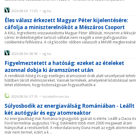
2026.08.04. 11:05 • vg.hu
Éles válasz érkezett Magyar Péter kijelentésére:
cáfolja a miniszterelnököt a Mészáros Csoport
A KALL Ingredients visszautasította Magyar Péter állítását, miszerint a Mészá
Lőrinc érdekeltségébe tartozó vállalat nem reagált a energiafogyasztás-
csökkentési felhívásra. A cég közölte: időben válaszolt a MAVIR megkeresésé
2026.08.04. 08:50 • vg.hu
Figyelmeztetett a hatóság: ezeket az ételeket
azonnal dobja ki áramszünet után
A rendkívüli hőség és egy esetleges áramszünet órák alatt veszélyessé teheti
hűtőben tárolt élelmiszereket. Vannak termékek, amelyeknél kóstolással sem
lehet eldönteni, hogy biztonságosan fogyaszthatók-e.
2026.08.04. 07:10 • tozsdeforum.hu
Súlyosbodik az energiaválság Romániában - Leállt
két autógyár és egy atomreaktor
Az energiaválság már Románia legnagyobb gyárait is elérte. Leállt a Dacia és
Ford termelése augusztus 19-ig. Esténként több mint 2000 megawatt áram
hiányozhat a rendszerből. A rekordalacsony Duna miatt az egyik atomreakto
már nem termel, ezért a k ...