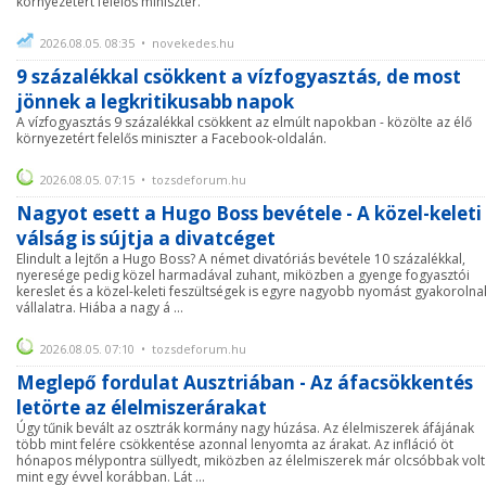
környezetért felelős miniszter.
2026.08.05. 08:35 • novekedes.hu
9 százalékkal csökkent a vízfogyasztás, de most
jönnek a legkritikusabb napok
A vízfogyasztás 9 százalékkal csökkent az elmúlt napokban - közölte az élő
környezetért felelős miniszter a Facebook-oldalán.
2026.08.05. 07:15 • tozsdeforum.hu
Nagyot esett a Hugo Boss bevétele - A közel-keleti
válság is sújtja a divatcéget
Elindult a lejtőn a Hugo Boss? A német divatóriás bevétele 10 százalékkal,
nyeresége pedig közel harmadával zuhant, miközben a gyenge fogyasztói
kereslet és a közel-keleti feszültségek is egyre nagyobb nyomást gyakorolna
vállalatra. Hiába a nagy á ...
2026.08.05. 07:10 • tozsdeforum.hu
Meglepő fordulat Ausztriában - Az áfacsökkentés
letörte az élelmiszerárakat
Úgy tűnik bevált az osztrák kormány nagy húzása. Az élelmiszerek áfájának
több mint felére csökkentése azonnal lenyomta az árakat. Az infláció öt
hónapos mélypontra süllyedt, miközben az élelmiszerek már olcsóbbak volt
mint egy évvel korábban. Lát ...