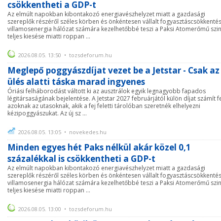
csökkentheti a GDP-t
Az elmúlt napokban kibontakozó energiavészhelyzet miatt a gazdasági
szereplők részéről széles körben és önkéntesen vállalt fogyasztáscsökkentés
villamosenergia hálózat számára kezelhetőbbé teszi a Paksi Atomerőmű szi
teljes kiesése miatti roppan ...
2026.08.05. 13:50 • tozsdeforum.hu
Meglepő poggyászdíjat vezet be a Jetstar - Csak az
ülés alatti táska marad ingyenes
Óriási felháborodást váltott ki az ausztrálok egyik legnagyobb fapados
légitársaságának bejelentése. A Jetstar 2027 februárjától külön díjat számít f
azoknak az utasoknak, akik a fej feletti tárolóban szeretnék elhelyezni
kézipoggyászukat. Az új sz ...
2026.08.05. 13:05 • novekedes.hu
Minden egyes hét Paks nélkül akár közel 0,1
százalékkal is csökkentheti a GDP-t
Az elmúlt napokban kibontakozó energiavészhelyzet miatt a gazdasági
szereplők részéről széles körben és önkéntesen vállalt fogyasztáscsökkentés
villamosenergia hálózat számára kezelhetőbbé teszi a Paksi Atomerőmű szi
teljes kiesése miatti roppan ...
2026.08.05. 13:00 • tozsdeforum.hu