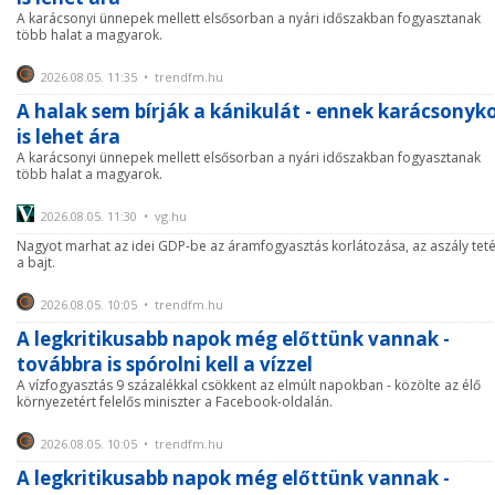
A karácsonyi ünnepek mellett elsősorban a nyári időszakban fogyasztanak
több halat a magyarok.
2026.08.05. 11:35 • trendfm.hu
A halak sem bírják a kánikulát - ennek karácsonyk
is lehet ára
A karácsonyi ünnepek mellett elsősorban a nyári időszakban fogyasztanak
több halat a magyarok.
2026.08.05. 11:30 • vg.hu
Nagyot marhat az idei GDP-be az áramfogyasztás korlátozása, az aszály teté
a bajt.
2026.08.05. 10:05 • trendfm.hu
A legkritikusabb napok még előttünk vannak -
továbbra is spórolni kell a vízzel
A vízfogyasztás 9 százalékkal csökkent az elmúlt napokban - közölte az élő
környezetért felelős miniszter a Facebook-oldalán.
2026.08.05. 10:05 • trendfm.hu
A legkritikusabb napok még előttünk vannak -