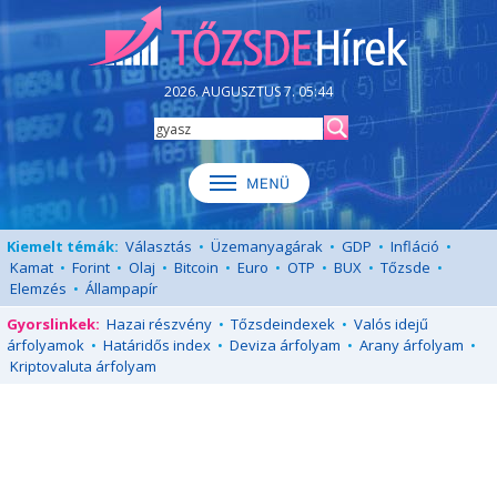
2026. AUGUSZTUS 7. 05:44
Kiemelt témák:
Választás
•
Üzemanyagárak
•
GDP
•
Infláció
•
Kamat
•
Forint
•
Olaj
•
Bitcoin
•
Euro
•
OTP
•
BUX
•
Tőzsde
•
Elemzés
•
Állampapír
Gyorslinkek:
Hazai részvény
•
Tőzsdeindexek
•
Valós idejű
árfolyamok
•
Határidős index
•
Deviza árfolyam
•
Arany árfolyam
•
Kriptovaluta árfolyam