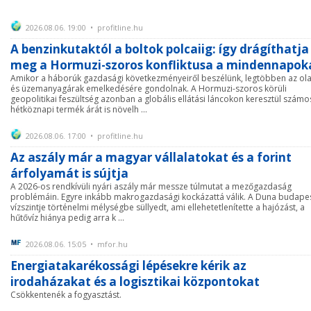
2026.08.06. 19:00 • profitline.hu
A benzinkutaktól a boltok polcaiig: így drágíthatja
meg a Hormuzi-szoros konfliktusa a mindennapok
Amikor a háborúk gazdasági következményeiről beszélünk, legtöbben az ola
és üzemanyagárak emelkedésére gondolnak. A Hormuzi-szoros körüli
geopolitikai feszültség azonban a globális ellátási láncokon keresztül számo
hétköznapi termék árát is növelh ...
2026.08.06. 17:00 • profitline.hu
Az aszály már a magyar vállalatokat és a forint
árfolyamát is sújtja
A 2026-os rendkívüli nyári aszály már messze túlmutat a mezőgazdaság
problémáin. Egyre inkább makrogazdasági kockázattá válik. A Duna budapes
vízszintje történelmi mélységbe süllyedt, ami ellehetetlenítette a hajózást, a
hűtővíz hiánya pedig arra k ...
2026.08.06. 15:05 • mfor.hu
Energiatakarékossági lépésekre kérik az
irodaházakat és a logisztikai központokat
Csökkentenék a fogyasztást.