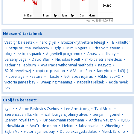
Népszerű tartalmak
Vasti tjr balesetek
•
hard gi jel
•
Boszorknyt vettem felesgl
•
TB kalkultor
•
razije szultna unokaccsk
•
gdp
•
Mimi Rogers
•
Prfta voltl szvem
•
blog
•
zz top squank
•
ĂĽgyviteli programok
•
Anasztzia disney
•
a
verseny vege
•
David Blair
•
Nicholas Hoult
•
mkb cafetria lekrdezs
•
KatharineHepburn
•
AvaTrade withdrawal methods
•
nagyott
•
62,01,nAyAhwzj
•
xapt corporation
•
ASALocalRun
•
fancybox
•
149(1)
•
coverage
•
Feature
•
r tzsde
•
90 napos idjárás
•
ASMonacoFC
•
victoria james bay
•
Sweeping meaning
•
napszllta jellsek
•
edda mvek
rzs
Utoljára keresett
gyasz
•
Anton Pavlovics Csehov
•
Lee Armstrong
•
Tvol Afriktl
•
Szerencstlen flts Film
•
wahlburgers johnny alves
•
benjamin gomel
•
Spanish royal family
•
Dr beckmann rossmann
•
Andrew Vaughn
•
IQOS
szlovákia ár
•
AvaTrade demo
•
Hektor
•
lakshasznlat
•
Wheeling
•
Sajbn Mt
•
victoria james bay
•
Dulcolaxvagystadalax
•
Merck Serono
•