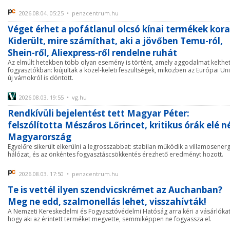
2026.08.04. 05:25 • penzcentrum.hu
Véget érhet a pofátlanul olcsó kínai termékek kora
Kiderült, mire számíthat, aki a jövőben Temu-ról,
Shein-ről, Aliexpress-ről rendelne ruhát
Az elmúlt hetekben több olyan esemény is történt, amely aggodalmat kelthet
fogyasztókban: kiújultak a közel-keleti feszültségek, miközben az Európai Un
új vámokról is döntött.
2026.08.03. 19:55 • vg.hu
Rendkívüli bejelentést tett Magyar Péter:
felszólította Mészáros Lőrincet, kritikus órák elé n
Magyarország
Egyelőre sikerült elkerülni a legrosszabbat: stabilan működik a villamosenerg
hálózat, és az önkéntes fogyasztáscsökkentés érezhető eredményt hozott.
2026.08.03. 17:50 • penzcentrum.hu
Te is vettél ilyen szendvicskrémet az Auchanban?
Meg ne edd, szalmonellás lehet, visszahívták!
A Nemzeti Kereskedelmi és Fogyasztóvédelmi Hatóság arra kéri a vásárlókat
hogy aki az érintett terméket megvette, semmiképpen ne fogyassza el.