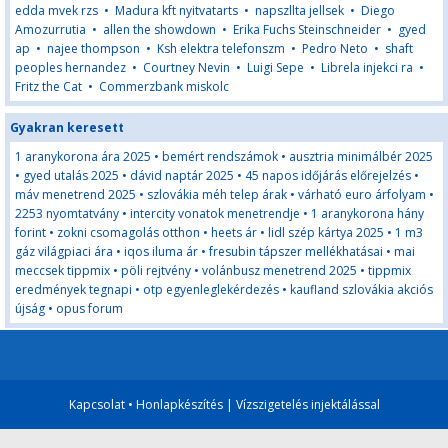
edda mvek rzs
•
Madura kft nyitvatarts
•
napszllta jellsek
•
Diego
Amozurrutia
•
allen the showdown
•
Erika Fuchs Steinschneider
•
gyed
ap
•
najee thompson
•
Ksh elektra telefonszm
•
Pedro Neto
•
shaft
peoples hernandez
•
Courtney Nevin
•
Luigi Sepe
•
Librela injekci ra
•
Fritz the Cat
•
Commerzbank miskolc
Gyakran keresett
1 aranykorona ára 2025
•
bemért rendszámok
•
ausztria minimálbér 2025
•
gyed utalás 2025
•
dávid naptár 2025
•
45 napos időjárás előrejelzés
•
máv menetrend 2025
•
szlovákia méh telep árak
•
várható euro árfolyam
•
2253 nyomtatvány
•
intercity vonatok menetrendje
•
1 aranykorona hány
forint
•
zokni csomagolás otthon
•
heets ár
•
lidl szép kártya 2025
•
1 m3
gáz világpiaci ára
•
iqos iluma ár
•
fresubin tápszer mellékhatásai
•
mai
meccsek tippmix
•
pöli rejtvény
•
volánbusz menetrend 2025
•
tippmix
eredmények tegnapi
•
otp egyenleglekérdezés
•
kaufland szlovákia akciós
újság
•
opus forum
Kapcsolat
•
Honlapkészítés
|
Vízszigetelés injektálással