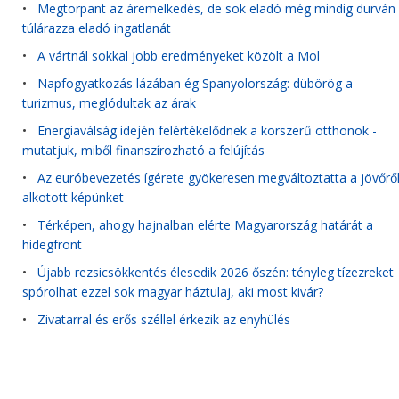
•
Megtorpant az áremelkedés, de sok eladó még mindig durván
túlárazza eladó ingatlanát
•
A vártnál sokkal jobb eredményeket közölt a Mol
•
Napfogyatkozás lázában ég Spanyolország: dübörög a
turizmus, meglódultak az árak
•
Energiaválság idején felértékelődnek a korszerű otthonok -
mutatjuk, miből finanszírozható a felújítás
•
Az euróbevezetés ígérete gyökeresen megváltoztatta a jövőrő
alkotott képünket
•
Térképen, ahogy hajnalban elérte Magyarország határát a
hidegfront
•
Újabb rezsicsökkentés élesedik 2026 őszén: tényleg tízezreket
spórolhat ezzel sok magyar háztulaj, aki most kivár?
•
Zivatarral és erős széllel érkezik az enyhülés