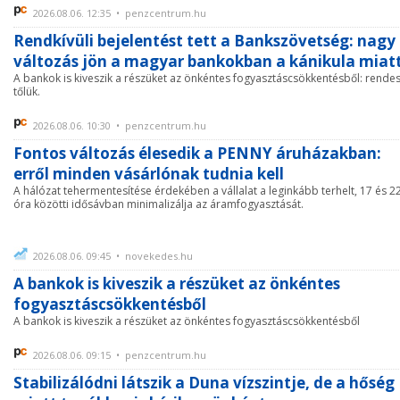
2026.08.06. 12:35 • penzcentrum.hu
Rendkívüli bejelentést tett a Bankszövetség: nagy
változás jön a magyar bankokban a kánikula miat
A bankok is kiveszik a részüket az önkéntes fogyasztáscsökkentésből: rende
tőlük.
2026.08.06. 10:30 • penzcentrum.hu
Fontos változás élesedik a PENNY áruházakban:
erről minden vásárlónak tudnia kell
A hálózat tehermentesítése érdekében a vállalat a leginkább terhelt, 17 és 2
óra közötti idősávban minimalizálja az áramfogyasztását.
2026.08.06. 09:45 • novekedes.hu
A bankok is kiveszik a részüket az önkéntes
fogyasztáscsökkentésből
A bankok is kiveszik a részüket az önkéntes fogyasztáscsökkentésből
2026.08.06. 09:15 • penzcentrum.hu
Stabilizálódni látszik a Duna vízszintje, de a hőség