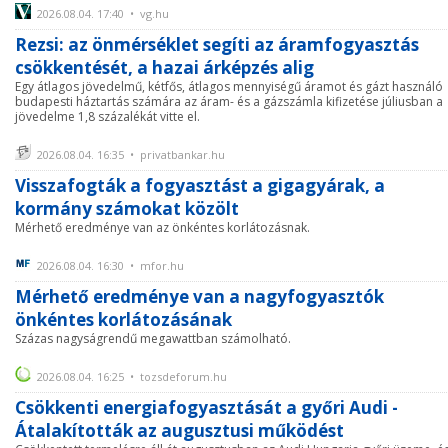
2026.08.04. 17:40 • vg.hu
Rezsi: az önmérséklet segíti az áramfogyasztás
csökkentését, a hazai árképzés alig
Egy átlagos jövedelmű, kétfős, átlagos mennyiségű áramot és gázt használó
budapesti háztartás számára az áram- és a gázszámla kifizetése júliusban a
jövedelme 1,8 százalékát vitte el.
2026.08.04. 16:35 • privatbankar.hu
Visszafogták a fogyasztást a gigagyárak, a
kormány számokat közölt
Mérhető eredménye van az önkéntes korlátozásnak.
2026.08.04. 16:30 • mfor.hu
Mérhető eredménye van a nagyfogyasztók
önkéntes korlátozásának
Százas nagyságrendű megawattban számolható.
2026.08.04. 16:25 • tozsdeforum.hu
Csökkenti energiafogyasztását a győri Audi -
Átalakították az augusztusi működést