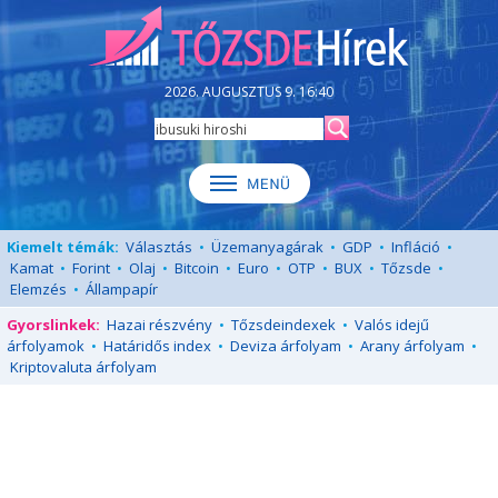
2026. AUGUSZTUS 9. 16:40
Kiemelt témák:
Választás
•
Üzemanyagárak
•
GDP
•
Infláció
•
Kamat
•
Forint
•
Olaj
•
Bitcoin
•
Euro
•
OTP
•
BUX
•
Tőzsde
•
Elemzés
•
Állampapír
Gyorslinkek:
Hazai részvény
•
Tőzsdeindexek
•
Valós idejű
árfolyamok
•
Határidős index
•
Deviza árfolyam
•
Arany árfolyam
•
Kriptovaluta árfolyam