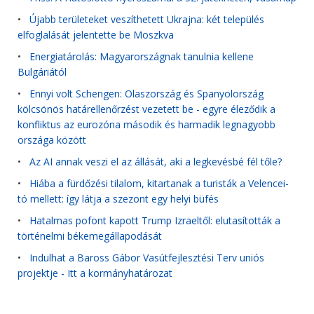
•
Újabb területeket veszíthetett Ukrajna: két település
elfoglalását jelentette be Moszkva
•
Energiatárolás: Magyarországnak tanulnia kellene
Bulgáriától
•
Ennyi volt Schengen: Olaszország és Spanyolország
kölcsönös határellenőrzést vezetett be - egyre éleződik a
konfliktus az eurozóna második és harmadik legnagyobb
országa között
•
Az AI annak veszi el az állását, aki a legkevésbé fél tőle?
•
Hiába a fürdőzési tilalom, kitartanak a turisták a Velencei-
tó mellett: így látja a szezont egy helyi büfés
•
Hatalmas pofont kapott Trump Izraeltől: elutasították a
történelmi békemegállapodását
•
Indulhat a Baross Gábor Vasútfejlesztési Terv uniós
projektje - Itt a kormányhatározat