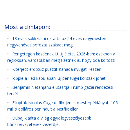
Most a címlapon:
•
18 éves sakkzseni oktatta az 54 éves nagymestert:
negyvenéves sorozat szakadt meg
•
Rengetegen kezdenek itt új életet 2026-ban: ezekben a
régiókban, városokban még fizetnek is, hogy oda költözz
•
Kiterjedt erdőtűz pusztít Kanada nyugati részén
•
Ripple a Fed kapujában: új pénzügyi korszak jöhet
•
Benjamin Netanjahu elutasítja Trump gázai rendezési
tervét
•
Ellopták Nicolas Cage új filmjének mesterpéldányát, 105
millió dolláros per indult a Netflix ellen
•
Dubaj kiadta a világ egyik legveszélyesebb
bűnszervezetének vezetőjét