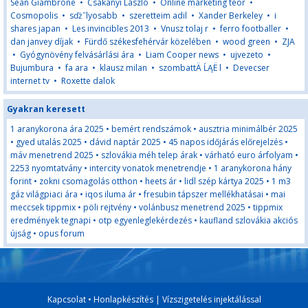
Sean Giambrone
•
Csákányi László
•
Online marketing teor
•
Cosmopolis
•
sďż˝lyosabb
•
szeretteim adil
•
Xander Berkeley
•
i
shares japan
•
Les invincibles 2013
•
Vnusz tolaj r
•
ferro footballer
•
dan janvey díjak
•
Fürdő székesfehérvár közelében
•
wood green
•
ZJA
•
Gyógynövény felvásárlási ára
•
Liam Cooper news
•
ujvezeto
•
Bujumbura
•
fa ara
•
klausz milan
•
szombattÄ ĹĄË l
•
Devecser
internet tv
•
Roxette dalok
Gyakran keresett
1 aranykorona ára 2025
•
bemért rendszámok
•
ausztria minimálbér 2025
•
gyed utalás 2025
•
dávid naptár 2025
•
45 napos időjárás előrejelzés
•
máv menetrend 2025
•
szlovákia méh telep árak
•
várható euro árfolyam
•
2253 nyomtatvány
•
intercity vonatok menetrendje
•
1 aranykorona hány
forint
•
zokni csomagolás otthon
•
heets ár
•
lidl szép kártya 2025
•
1 m3
gáz világpiaci ára
•
iqos iluma ár
•
fresubin tápszer mellékhatásai
•
mai
meccsek tippmix
•
pöli rejtvény
•
volánbusz menetrend 2025
•
tippmix
eredmények tegnapi
•
otp egyenleglekérdezés
•
kaufland szlovákia akciós
újság
•
opus forum
Kapcsolat
•
Honlapkészítés
|
Vízszigetelés injektálással