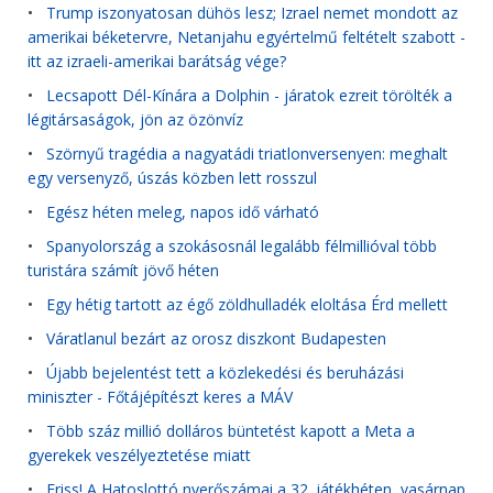
•
Trump iszonyatosan dühös lesz; Izrael nemet mondott az
amerikai béketervre, Netanjahu egyértelmű feltételt szabott -
itt az izraeli-amerikai barátság vége?
•
Lecsapott Dél-Kínára a Dolphin - járatok ezreit törölték a
légitársaságok, jön az özönvíz
•
Szörnyű tragédia a nagyatádi triatlonversenyen: meghalt
egy versenyző, úszás közben lett rosszul
•
Egész héten meleg, napos idő várható
•
Spanyolország a szokásosnál legalább félmillióval több
turistára számít jövő héten
•
Egy hétig tartott az égő zöldhulladék eloltása Érd mellett
•
Váratlanul bezárt az orosz diszkont Budapesten
•
Újabb bejelentést tett a közlekedési és beruházási
miniszter - Főtájépítészt keres a MÁV
•
Több száz millió dolláros büntetést kapott a Meta a
gyerekek veszélyeztetése miatt
•
Friss! A Hatoslottó nyerőszámai a 32. játékhéten, vasárnap