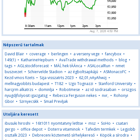
Népszerű tartalmak
David Blair
•
coverage
•
berlingen
•
a verseny vege
•
fancybox
•
149(1)
•
KatharineHepburn
•
AvaTrade withdrawal methods
•
blog
•
tags
•
AGLstockforecast
•
MÄĹ hek tÄÄnca
•
ASALocalRun
•
nmet
buszvezet
•
Schiervelde Stadion
•
az égboltsapkájú
•
ASMonacoFC
•
Kezd vmos fizets
•
Szja visszatrts 2023
•
62,01,nAyAhwzj
•
mellnagyobbts budapest
•
T182
•
Ugo Tognazzi
•
Stanford University
•
harcjrm alkatrzs
•
dominlja
•
Robotmese
•
az id sodrasaban
•
orszgos
nyugdjfolyosit igazgatsg
•
Rebecca Ferguson nekes
•
nvr,
•
Rohonyi
Gbor
•
Szrnyecskk
•
Smail Prevljak
Utoljára keresett
ibusuki hiroshi
•
16t1011 nyomtatvny letltse
•
msz
•
SoHo
•
csatari
gergo
•
office depot
•
Doterra vitaminok
•
Tafedim termkek
•
Legjobb
osztalk 2023
•
Debreceni köztemető sírhelykereső
•
Köpök a sírodra
•