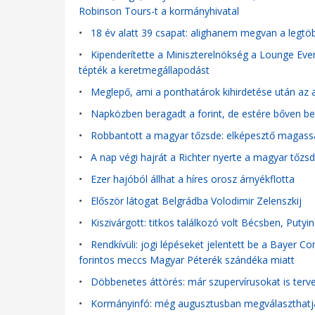
Robinson Tours-t a kormányhivatal
•
18 év alatt 39 csapat: alighanem megvan a legtöbb
•
Kipenderítette a Miniszterelnökség a Lounge Event
tépték a keretmegállapodást
•
Meglepő, ami a ponthatárok kihirdetése után az a
•
Napközben beragadt a forint, de estére bőven b
•
Robbantott a magyar tőzsde: elképesztő magassá
•
A nap végi hajrát a Richter nyerte a magyar tőzs
•
Ezer hajóból állhat a híres orosz árnyékflotta
•
Először látogat Belgrádba Volodimir Zelenszkij
•
Kiszivárgott: titkos találkozó volt Bécsben, Putyi
•
Rendkívüli: jogi lépéseket jelentett be a Bayer C
forintos meccs Magyar Péterék szándéka miatt
•
Döbbenetes áttörés: már szupervírusokat is terve
•
Kormányinfó: még augusztusban megválaszthatják