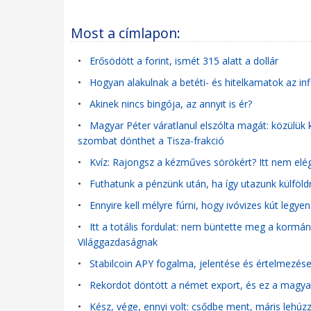
Most a címlapon:
•
Erősödött a forint, ismét 315 alatt a dollár
•
Hogyan alakulnak a betéti- és hitelkamatok az in
•
Akinek nincs bingója, az annyit is ér?
•
Magyar Péter váratlanul elszólta magát: közülük 
szombat dönthet a Tisza-frakció
•
Kvíz: Rajongsz a kézműves sörökért? Itt nem elég,
•
Futhatunk a pénzünk után, ha így utazunk külföld
•
Ennyire kell mélyre fúrni, hogy ivóvizes kút legye
•
Itt a totális fordulat: nem büntette meg a kormány
Világgazdaságnak
•
Stabilcoin APY fogalma, jelentése és értelmezés
•
Rekordot döntött a német export, és ez a magyar 
•
Kész, vége, ennyi volt: csődbe ment, máris lehúzza