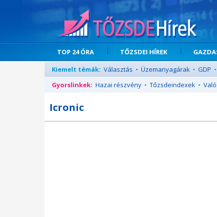
TOP 24 ÓRA
TŐZSDEI HÍREK
GAZDAS
Kiemelt témák:
Választás
•
Üzemanyagárak
•
GDP
•
Gyorslinkek:
Hazai részvény
•
Tőzsdeindexek
•
Való
Icronic