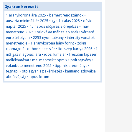
Gyakran keresett
1 aranykorona ára 2025
•
bemért rendszámok
•
ausztria minimálbér 2025
•
gyed utalás 2025
•
dávid
naptár 2025
•
45 napos időjárás előrejelzés
•
máv
menetrend 2025
•
szlovákia méh telep árak
•
várható
euro árfolyam
•
2253 nyomtatvány
•
intercity vonatok
menetrendje
•
1 aranykorona hány forint
•
zokni
csomagolás otthon
•
heets ár
•
lidl szép kártya 2025
•
1
m3 gáz világpiaci ára
•
iqos iluma ár
•
fresubin tápszer
mellékhatásai
•
mai meccsek tippmix
•
pöli rejtvény
•
volánbusz menetrend 2025
•
tippmix eredmények
tegnapi
•
otp egyenleglekérdezés
•
kaufland szlovákia
akciós újság
•
opus forum