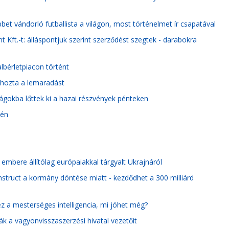
et vándorló futballista a világon, most történelmet ír csapatával
 Kft.-t: álláspontjuk szerint szerződést szegtek - darabokra
lbérletpiacon történt
ehozta a lemaradást
gokba lőttek ki a hazai részvények pénteken
dén
n embere állítólag európaiakkal tárgyalt Ukrajnáról
onstruct a kormány döntése miatt - kezdődhet a 300 milliárd
z a mesterséges intelligencia, mi jöhet még?
 a vagyonvisszaszerzési hivatal vezetőit