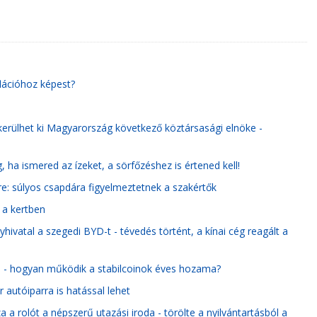
flációhoz képest?
kerülhet ki Magyarország következő köztársasági elnöke -
 ha ismered az ízeket, a sörfőzéshez is értened kell!
re: súlyos csapdára figyelmeztetnek a szakértők
n a kertben
hivatal a szegedi BYD-t - tévedés történt, a kínai cég reagált a
e - hogyan működik a stabilcoinok éves hozama?
autóiparra is hatással lehet
 a rolót a népszerű utazási iroda - törölte a nyilvántartásból a