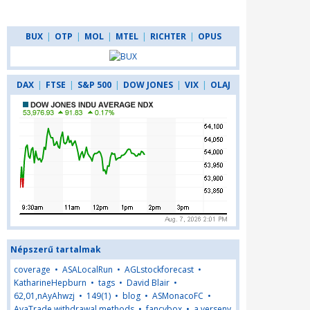
BUX
|
OTP
|
MOL
|
MTEL
|
RICHTER
|
OPUS
DAX
|
FTSE
|
S&P 500
|
DOW JONES
|
VIX
|
OLAJ
Népszerű tartalmak
coverage
•
ASALocalRun
•
AGLstockforecast
•
KatharineHepburn
•
tags
•
David Blair
•
62,01,nAyAhwzj
•
149(1)
•
blog
•
ASMonacoFC
•
AvaTrade withdrawal methods
•
fancybox
•
a verseny