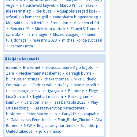
vege
•
art buchwald knyvek
•
Marco Prince nekes
•
Kles termstlag
•
idei buza
•
Aquapolis szeged kpek
•
vzfestl
•
k kemence grill
•
ratiopharm biogenerix ag
•
Műszaki rajzoló fizetés
•
Szenes Ivn
•
Meztelen ebéd
•
Benzin r 95
•
Mtelekom osztalk
•
Zkonyi S. Tams
•
szini bla
•
file_manager
•
Mszaki vizsgadj
•
Titnium
tulajdonsgai
•
maestro 2023
•
michael korda success!
•
Karsen Liotta
Utoljára keresett
icronic
•
Brókernet
•
Elbucsuzhatunk Agip logotol
•
Zam
•
Neckermann Kecskemét
•
darragh burns
•
blur russian strings
•
drake thomas
•
Mike Oldfield
Ommadawn
•
Endrick wiki
•
trvŠny
•
nino marcelli
•
olaszországnak
•
vezerigazgato
•
Pembury
•
Elegy
Lisa Gerrard
•
Light art museum
•
Rockingham
•
kaimuki
•
Lars von Trier
•
Iasz bértábla 2023
•
Play
Otis Redding
•
Ket reszvenytipp karacsonyra
•
biofoton
•
Peter Macon
•
lo
•
Early U2
•
ukrajnaba
•
Galatasaray Fenerbahçe
•
Emir_Berke_Zincidi
•
Alfa
Romeo
•
NEW
•
Régi amway parfümök
•
Scunthorpe
United takeover
•
jordan mason