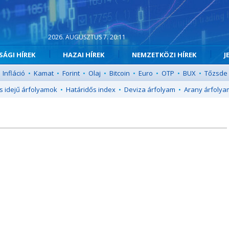
2026. AUGUSZTUS 7. 20:11
ÁGI HÍREK
HAZAI HÍREK
NEMZETKÖZI HÍREK
J
Infláció
•
Kamat
•
Forint
•
Olaj
•
Bitcoin
•
Euro
•
OTP
•
BUX
•
Tőzsde
s idejű árfolyamok
•
Határidős index
•
Deviza árfolyam
•
Arany árfolya