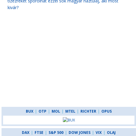
tízezreket spórolhat ezzel sok magyar háztulaj, aki most
kivár?
BUX
|
OTP
|
MOL
|
MTEL
|
RICHTER
|
OPUS
DAX
|
FTSE
|
S&P 500
|
DOW JONES
|
VIX
|
OLAJ