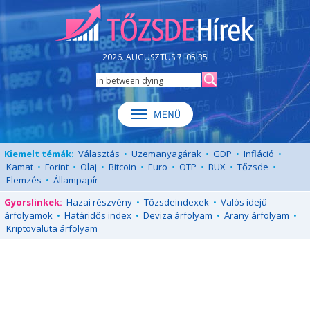
2026. AUGUSZTUS 7. 05:35
Kiemelt témák:
Választás
•
Üzemanyagárak
•
GDP
•
Infláció
•
Kamat
•
Forint
•
Olaj
•
Bitcoin
•
Euro
•
OTP
•
BUX
•
Tőzsde
•
Elemzés
•
Állampapír
Gyorslinkek:
Hazai részvény
•
Tőzsdeindexek
•
Valós idejű
árfolyamok
•
Határidős index
•
Deviza árfolyam
•
Arany árfolyam
•
Kriptovaluta árfolyam