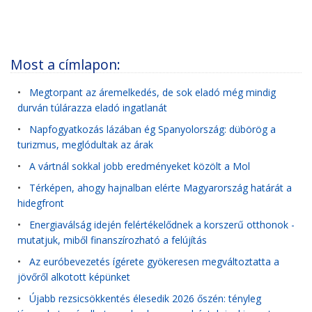
Most a címlapon:
•
Megtorpant az áremelkedés, de sok eladó még mindig
durván túlárazza eladó ingatlanát
•
Napfogyatkozás lázában ég Spanyolország: dübörög a
turizmus, meglódultak az árak
•
A vártnál sokkal jobb eredményeket közölt a Mol
•
Térképen, ahogy hajnalban elérte Magyarország határát a
hidegfront
•
Energiaválság idején felértékelődnek a korszerű otthonok -
mutatjuk, miből finanszírozható a felújítás
•
Az euróbevezetés ígérete gyökeresen megváltoztatta a
jövőről alkotott képünket
•
Újabb rezsicsökkentés élesedik 2026 őszén: tényleg