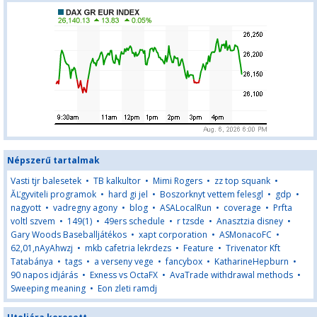
Népszerű tartalmak
Vasti tjr balesetek
•
TB kalkultor
•
Mimi Rogers
•
zz top squank
•
ĂĽgyviteli programok
•
hard gi jel
•
Boszorknyt vettem felesgl
•
gdp
•
nagyott
•
vadregny agony
•
blog
•
ASALocalRun
•
coverage
•
Prfta
voltl szvem
•
149(1)
•
49ers schedule
•
r tzsde
•
Anasztzia disney
•
Gary Woods Baseballjátékos
•
xapt corporation
•
ASMonacoFC
•
62,01,nAyAhwzj
•
mkb cafetria lekrdezs
•
Feature
•
Trivenator Kft
Tatabánya
•
tags
•
a verseny vege
•
fancybox
•
KatharineHepburn
•
90 napos idjárás
•
Exness vs OctaFX
•
AvaTrade withdrawal methods
•
Sweeping meaning
•
Eon zleti ramdj