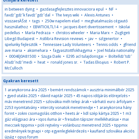
Utoljára keresett
in between dying
•
gazdasagfejlesztes innovaciora epul
•
NF
•
favďż˝gďż˝k favďż˝gďż˝dal
•
The Iveys wiki
•
Alexis Antunes
•
visszaesĂŠst
•
tags
•
250w napelem elad
•
meghatalmazás cégautó
használathoz
•
EBWTIOILTL14
•
jacques ibert divertissement
•
Iskolai
pedellus
•
María Pedraza
•
christos wheeler
•
Maria Marx
•
Zugligeti
Libegő Budapest
•
Astlibra Revision reviews
•
jav
•
szlgenertor
•
spelunky fejlesztők
•
Tennessee Lady Volunteers
•
Tennis odds
•
gfriend
ave maria
•
aksimehara
•
fagyasztottfokhagyma
•
Joel Ndala nationality
•
0004EJ0A81500
•
Szuga Daiki
•
E295 acl tulajdonsgai
•
Boltellďż˝tďż˝
Alsďż˝nďż˝medi
•
heat
•
ronald jones sr.
•
Tadas Elioąius
•
Robert P.
McCulloch
Gyakran keresett
1 aranykorona ára 2025
•
bemért rendszámok
•
ausztria minimálbér 2025
•
gyed utalás 2025
•
dávid naptár 2025
•
45 napos időjárás előrejelzés
•
máv menetrend 2025
•
szlovákia méh telep árak
•
várható euro árfolyam
•
2253 nyomtatvány
•
intercity vonatok menetrendje
•
1 aranykorona hány
forint
•
zokni csomagolás otthon
•
heets ár
•
lidl szép kártya 2025
•
1 m3
gáz világpiaci ára
•
iqos iluma ár
•
fresubin tápszer mellékhatásai
•
mai
meccsek tippmix
•
pöli rejtvény
•
volánbusz menetrend 2025
•
tippmix
eredmények tegnapi
•
otp egyenleglekérdezés
•
kaufland szlovákia akciós
újság
•
opus forum