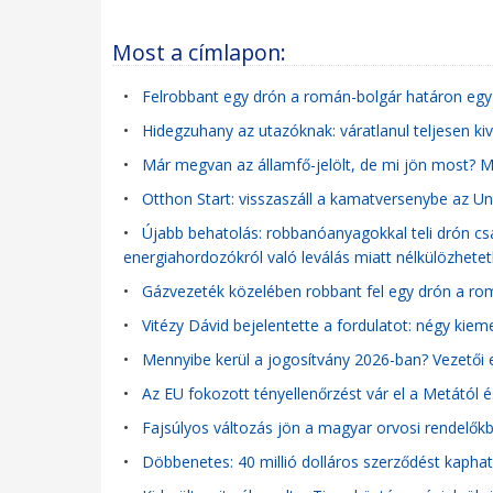
Most a címlapon:
•
Felrobbant egy drón a román-bolgár határon egy
•
Hidegzuhany az utazóknak: váratlanul teljesen kivo
•
Már megvan az államfő-jelölt, de mi jön most? Mu
•
Otthon Start: visszaszáll a kamatversenybe az Un
•
Újabb behatolás: robbanóanyagokkal teli drón c
energiahordozókról való leválás miatt nélkülözhetet
•
Gázvezeték közelében robbant fel egy drón a ro
•
Vitézy Dávid bejelentette a fordulatot: négy kiem
•
Mennyibe kerül a jogosítvány 2026-ban? Vezető
•
Az EU fokozott tényellenőrzést vár el a Metától é
•
Fajsúlyos változás jön a magyar orvosi rendelőkb
•
Döbbenetes: 40 millió dolláros szerződést kapha