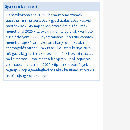
Gyakran keresett
1 aranykorona ára 2025
•
bemért rendszámok
•
ausztria minimálbér 2025
•
gyed utalás 2025
•
dávid
naptár 2025
•
45 napos időjárás előrejelzés
•
máv
menetrend 2025
•
szlovákia méh telep árak
•
várható
euro árfolyam
•
2253 nyomtatvány
•
intercity vonatok
menetrendje
•
1 aranykorona hány forint
•
zokni
csomagolás otthon
•
heets ár
•
lidl szép kártya 2025
•
1
m3 gáz világpiaci ára
•
iqos iluma ár
•
fresubin tápszer
mellékhatásai
•
mai meccsek tippmix
•
pöli rejtvény
•
volánbusz menetrend 2025
•
tippmix eredmények
tegnapi
•
otp egyenleglekérdezés
•
kaufland szlovákia
akciós újság
•
opus forum