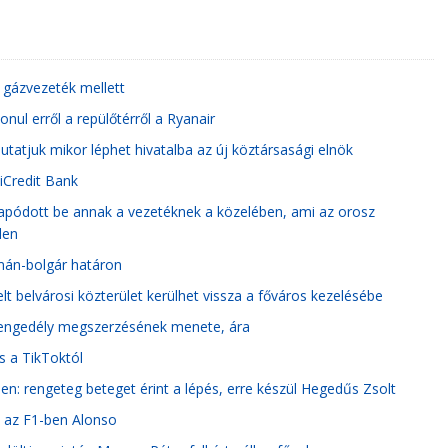
 gázvezeték mellett
nul erről a repülőtérről a Ryanair
tatjuk mikor léphet hivatalba az új köztársasági elnök
iCredit Bank
sapódott be annak a vezetéknek a közelében, ami az orosz
len
mán-bolgár határon
elt belvárosi közterület kerülhet vissza a főváros kezelésébe
i engedély megszerzésének menete, ára
s a TikToktól
en: rengeteg beteget érint a lépés, erre készül Hegedűs Zsolt
t az F1-ben Alonso