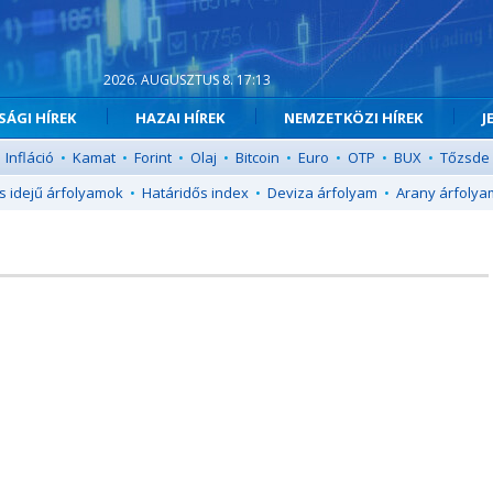
2026. AUGUSZTUS 8. 17:13
ÁGI HÍREK
HAZAI HÍREK
NEMZETKÖZI HÍREK
J
Infláció
•
Kamat
•
Forint
•
Olaj
•
Bitcoin
•
Euro
•
OTP
•
BUX
•
Tőzsde
s idejű árfolyamok
•
Határidős index
•
Deviza árfolyam
•
Arany árfolya