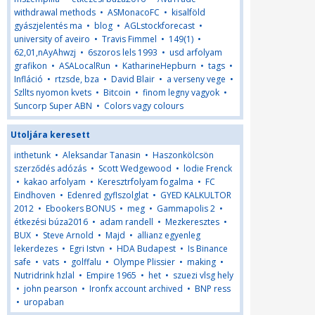
withdrawal methods
•
ASMonacoFC
•
kisalföld
gyászjelentés ma
•
blog
•
AGLstockforecast
•
university of aveiro
•
Travis Fimmel
•
149(1)
•
62,01,nAyAhwzj
•
6szoros lels 1993
•
usd arfolyam
grafikon
•
ASALocalRun
•
KatharineHepburn
•
tags
•
Infláció
•
rtzsde, bza
•
David Blair
•
a verseny vege
•
Szllts nyomon kvets
•
Bitcoin
•
finom legny vagyok
•
Suncorp Super ABN
•
Colors vagy colours
Utoljára keresett
inthetunk
•
Aleksandar Tanasin
•
Haszonkölcsön
szerződés adózás
•
Scott Wedgewood
•
lodie Frenck
•
kakao arfolyam
•
Keresztrfolyam fogalma
•
FC
Eindhoven
•
Edenred gyflszolglat
•
GYED KALKULTOR
2012
•
Ebookers BONUS
•
meg
•
Gammapolis 2
•
étkezési búza2016
•
adam randell
•
Mezkeresztes
•
BUX
•
Steve Arnold
•
Majd
•
allianz egyenleg
lekerdezes
•
Egri Istvn
•
HDA Budapest
•
Is Binance
safe
•
vats
•
golffalu
•
Olympe Plissier
•
making
•
Nutridrink hzlal
•
Empire 1965
•
het
•
szuezi vlsg hely
•
john pearson
•
Ironfx account archived
•
BNP ress
•
uropaban