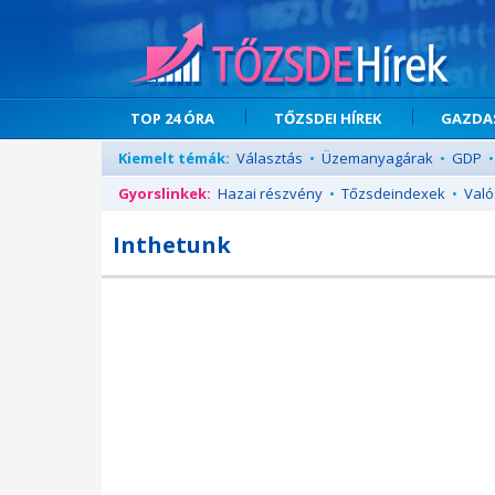
TOP 24 ÓRA
TŐZSDEI HÍREK
GAZDAS
Kiemelt témák:
Választás
•
Üzemanyagárak
•
GDP
•
Gyorslinkek:
Hazai részvény
•
Tőzsdeindexek
•
Való
Inthetunk