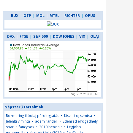
BUX
|
OTP
|
MOL
|
MTEL
|
RICHTER
|
OPUS
DAX
|
FTSE
|
S&P 500
|
DOW JONES
|
VIX
|
OLAJ
Népszerű tartalmak
Rozmaring illóolaj párologtatás
•
Kiszllsi dj szmtsa
•
Jelenlti v minta
•
adam randell
•
Edenred elfogadhely
spar
•
fancybox
•
2010 benzin r
•
Legjobb
mszempilla
•
étkezési búza2016
•
AvaTrade