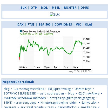
BUX
|
OTP
|
MOL
|
MTEL
|
RICHTER
|
OPUS
DAX
|
FTSE
|
S&P 500
|
DOW JONES
|
VIX
|
OLAJ
Népszerű tartalmak
eleg
•
Gls csomag visszaklds
•
Fld jupiter tvolsg
•
Usztics Mtys
•
BOTRNYOS ELREJELZSEK
•
az id sodrasaban
•
blog
•
62,01,nAyAhwzj
•
AvaTrade withdrawal methods
•
orszgos nyugdjfolyosit igazgatsg
•
149(1)
•
a verseny vege
•
Nmetorszg trtnelme rviden
•
Szrnyecskk
•
coverage
•
eric staal canada
•
tags
•
Carlos Rodon
•
emelkedsre
•