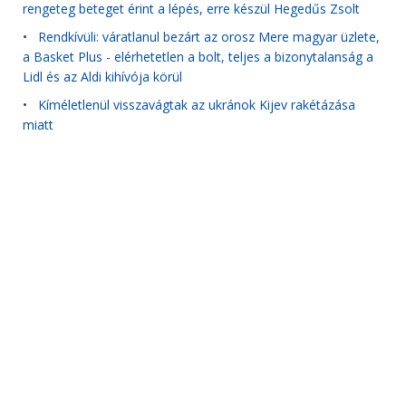
rengeteg beteget érint a lépés, erre készül Hegedűs Zsolt
•
Rendkívüli: váratlanul bezárt az orosz Mere magyar üzlete,
a Basket Plus - elérhetetlen a bolt, teljes a bizonytalanság a
Lidl és az Aldi kihívója körül
•
Kíméletlenül visszavágtak az ukránok Kijev rakétázása
miatt