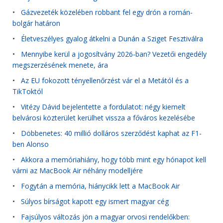
•
Gázvezeték közelében robbant fel egy drón a román-
bolgár határon
•
Életveszélyes gyalog átkelni a Dunán a Sziget Fesztiválra
•
Mennyibe kerül a jogosítvány 2026-ban? Vezetői engedély
megszerzésének menete, ára
•
Az EU fokozott tényellenőrzést vár el a Metától és a
TikToktól
•
Vitézy Dávid bejelentette a fordulatot: négy kiemelt
belvárosi közterület kerülhet vissza a főváros kezelésébe
•
Döbbenetes: 40 millió dolláros szerződést kaphat az F1-
ben Alonso
•
Akkora a memóriahiány, hogy több mint egy hónapot kell
várni az MacBook Air néhány modelljére
•
Fogytán a memória, hiánycikk lett a MacBook Air
•
Súlyos bírságot kapott egy ismert magyar cég
•
Fajsúlyos változás jön a magyar orvosi rendelőkben: