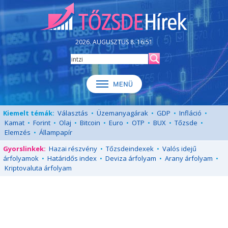
2026. AUGUSZTUS 8. 16:51
Kiemelt témák:
Választás
•
Üzemanyagárak
•
GDP
•
Infláció
•
Kamat
•
Forint
•
Olaj
•
Bitcoin
•
Euro
•
OTP
•
BUX
•
Tőzsde
•
Elemzés
•
Állampapír
Gyorslinkek:
Hazai részvény
•
Tőzsdeindexek
•
Valós idejű
árfolyamok
•
Határidős index
•
Deviza árfolyam
•
Arany árfolyam
•
Kriptovaluta árfolyam