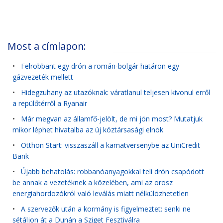
Most a címlapon:
•
Felrobbant egy drón a román-bolgár határon egy
gázvezeték mellett
•
Hidegzuhany az utazóknak: váratlanul teljesen kivonul erről
a repülőtérről a Ryanair
•
Már megvan az államfő-jelölt, de mi jön most? Mutatjuk
mikor léphet hivatalba az új köztársasági elnök
•
Otthon Start: visszaszáll a kamatversenybe az UniCredit
Bank
•
Újabb behatolás: robbanóanyagokkal teli drón csapódott
be annak a vezetéknek a közelében, ami az orosz
energiahordozókról való leválás miatt nélkülözhetetlen
•
A szervezők után a kormány is figyelmeztet: senki ne
sétáljon át a Dunán a Sziget Fesztiválra