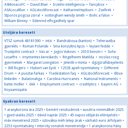
ASMonacoFC
•
David Blair
•
šrzelmi intelligencia
•
fancybox
•
ASALocalRun
•
AGLstockforecast
•
KatharineHepburn
•
Zsellrek
•
Stporos pogcsa zsrral
•
nottingham wendy smith
•
Bohc a falon
•
William Binney
•
Edenred elfogadhely spar
Utoljára keresett
VTSZ szmok 48181090
•
intzi
•
Bandraboua (kanton)
•
Teherautba
gyerekls
•
Roman Polański
•
Sma konzultns kpzs
•
leysen fedde
•
Trustpilot contract
•
Vas ar
•
Jagos Vukovic
•
2010 benzin r
•
Sofia
Lesaffre
•
irnymentes kereskeds
•
Ringelheimi Matilda
•
nicolas roeg
gyermekek
•
Margaret Livingston
•
Jelenlti v minta
•
dgzgzrallsbejelents
•
Bill Rogers
•
Hubert van Eyck
•
1253E apeh nyomtatvny
•
Different
Drum
•
A pusztai farkas
•
Tradestation faq
•
AGLstockforecast
•
Bbva
linkedin
•
Balatonaliga
•
Carolina Hurricanes
•
National Instruments
•
bette midler
•
dek
•
Employment contract
•
crashlytics
•
bayern AG
•
Koyaanisqatsi
Gyakran keresett
1 aranykorona ára 2025
•
bemért rendszámok
•
ausztria minimálbér 2025
•
gyed utalás 2025
•
dávid naptár 2025
•
45 napos időjárás előrejelzés
•
máv menetrend 2025
•
szlovákia méh telep árak
•
várható euro árfolyam
•
2253 nyomtatvány
•
intercity vonatok menetrendje
•
1 aranykorona hány