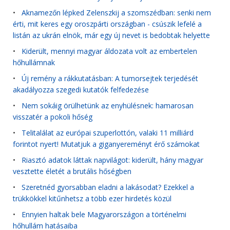
•
Aknamezőn lépked Zelenszkij a szomszédban: senki nem
érti, mit keres egy oroszpárti országban - csúszik lefelé a
listán az ukrán elnök, már egy új nevet is bedobtak helyette
•
Kiderült, mennyi magyar áldozata volt az embertelen
hőhullámnak
•
Új remény a rákkutatásban: A tumorsejtek terjedését
akadályozza szegedi kutatók felfedezése
•
Nem sokáig örülhetünk az enyhülésnek: hamarosan
visszatér a pokoli hőség
•
Telitalálat az európai szuperlottón, valaki 11 milliárd
forintot nyert! Mutatjuk a giganyereményt érő számokat
•
Riasztó adatok láttak napvilágot: kiderült, hány magyar
vesztette életét a brutális hőségben
•
Szeretnéd gyorsabban eladni a lakásodat? Ezekkel a
trükkökkel kitűnhetsz a több ezer hirdetés közül
•
Ennyien haltak bele Magyarországon a történelmi
hőhullám hatásaiba