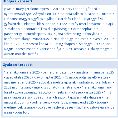
Utoljára keresett
jewel
•
mary geraldine myers
•
Aaron Henry Labdarúgóedző
•
nyomtatvÄĂĂĹĄÄšĹÄĂnyok 08uk13
•
patricia callero
•
calon
•
Torrent
•
Lufthansa magyar ügyfélszolgálat
•
Barabás Tibor
•
Nyiregyháza
gyászhirek
•
Planatol bb superior
•
1222
•
Nifty teszt kecskemt
•
olajű
•
Malindo Air contact
•
Ĺsszel is pĂśrĂśg
•
Cormocephalus
•
pannenergy
•
Pueblasport2014
•
Jana Schmieding
•
fancybox
•
telefonszm alapjn0656200145
•
Naturland gyümölcstea
•
eves
•
2933
•
kltri
•
1220
•
Maestro kritika
•
Cutting Shapes
•
Stt angyal 1990
•
Jon
Dagur Thorsteinsson
•
Carrie naplója
•
Alex Descas
•
Galway megye
•
wizzair osztalék fizetés
Gyakran keresett
1 aranykorona ára 2025
•
bemért rendszámok
•
ausztria minimálbér 2025
•
gyed utalás 2025
•
dávid naptár 2025
•
45 napos időjárás előrejelzés
•
máv menetrend 2025
•
szlovákia méh telep árak
•
várható euro árfolyam
•
2253 nyomtatvány
•
intercity vonatok menetrendje
•
1 aranykorona hány
forint
•
zokni csomagolás otthon
•
heets ár
•
lidl szép kártya 2025
•
1 m3
gáz világpiaci ára
•
iqos iluma ár
•
fresubin tápszer mellékhatásai
•
mai
meccsek tippmix
•
pöli rejtvény
•
volánbusz menetrend 2025
•
tippmix
eredmények tegnapi
•
otp egyenleglekérdezés
•
kaufland szlovákia akciós
újság
•
opus forum