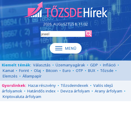
2026. AUGUSZTUS 8. 11:02
Kiemelt témák:
Választás
•
Üzemanyagárak
•
GDP
•
Infláció
•
Kamat
•
Forint
•
Olaj
•
Bitcoin
•
Euro
•
OTP
•
BUX
•
Tőzsde
•
Elemzés
•
Állampapír
Gyorslinkek:
Hazai részvény
•
Tőzsdeindexek
•
Valós idejű
árfolyamok
•
Határidős index
•
Deviza árfolyam
•
Arany árfolyam
•
Kriptovaluta árfolyam