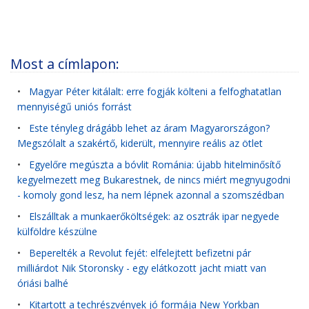
Most a címlapon:
•
Magyar Péter kitálalt: erre fogják költeni a felfoghatatlan
mennyiségű uniós forrást
•
Este tényleg drágább lehet az áram Magyarországon?
Megszólalt a szakértő, kiderült, mennyire reális az ötlet
•
Egyelőre megúszta a bóvlit Románia: újabb hitelminősítő
kegyelmezett meg Bukarestnek, de nincs miért megnyugodni
- komoly gond lesz, ha nem lépnek azonnal a szomszédban
•
Elszálltak a munkaerőköltségek: az osztrák ipar negyede
külföldre készülne
•
Beperelték a Revolut fejét: elfelejtett befizetni pár
milliárdot Nik Storonsky - egy elátkozott jacht miatt van
óriási balhé
•
Kitartott a techrészvények jó formája New Yorkban