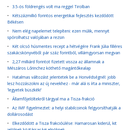
•
3.5-ös földrengés volt ma reggel Tirolban
•
Kétszázmillió forintos energetikai fejlesztés kezdődött
Békésen
•
Nem elég napelemet telepíteni: ezen múlik, mennyit
spórolhatsz valójában a rezsin
•
Két olcsó húsmentes recept a hétvégére Frank Júlia filléres
szakácskönyvéből: pár száz forintból, villámgyorsan megvan
•
2,27 milliárd forintot fizetett vissza az államnak a
Mészáros Lőrinchez köthető magántőkealap
•
Hatalmas változást jelentetek be a Honvédségnél: jobb
lesz hozzászokni az új nevekhez - már alá is írta a miniszter,
'legyetek büszkék!'
•
Államfőjelöltekről tárgyal ma a Tisza-frakció
•
Az IMF figyelmeztet: a helyi stabilcoinok felgyorsíthatják a
dollárosodást
•
Elkezdődött a Tisza frakcióülése: Hamarosan kiderül, kit
jelölnek köztársasági elnöknek