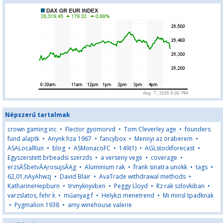
Népszerű tartalmak
crown gaming inc
•
Flector gyomorvd
•
Tom Cleverley age
•
founders
fund alaptk
•
Anynk hza 1967
•
fancybox
•
Mennyi az oraberem
•
ASALocalRun
•
blog
•
ASMonacoFC
•
149(1)
•
AGLstockforecast
•
Egyszerstett brbeadsi szerzds
•
a verseny vege
•
coverage
•
erzsĂŠbetvĂĄrosujsĂĄg
•
Aluminium rak
•
frank sinatra unokk
•
tags
•
62,01,nAyAhwzj
•
David Blair
•
AvaTrade withdrawal methods
•
KatharineHepburn
•
trvnyknyvben
•
Peggy Lloyd
•
Rz rak szlovkiban
•
varzslatos, fehr k
•
műanyag f
•
Helykzi menetrend
•
Mi minsl tpadknak
•
Pygmalion 1938
•
amy winehouse valerie