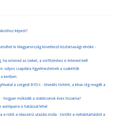
flációhoz képest?
kerülhet ki Magyarország következő köztársasági elnöke -
 ha ismered az ízeket, a sörfőzéshez is értened kell!
re: súlyos csapdára figyelmeztetnek a szakértők
n a kertben
hivatal a szegedi BYD-t - tévedés történt, a kínai cég reagált a
e - hogyan működik a stabilcoinok éves hozama?
autóiparra is hatással lehet
 a rolót a népszerű utazási iroda - törölte a nyilvántartásból a