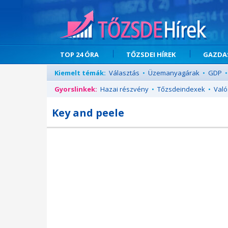
TOP 24 ÓRA
TŐZSDEI HÍREK
GAZDAS
Kiemelt témák:
Választás
•
Üzemanyagárak
•
GDP
•
Gyorslinkek:
Hazai részvény
•
Tőzsdeindexek
•
Való
Key and peele