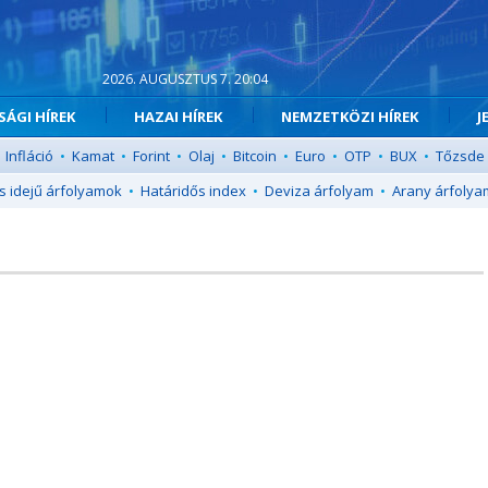
2026. AUGUSZTUS 7. 20:04
ÁGI HÍREK
HAZAI HÍREK
NEMZETKÖZI HÍREK
J
Infláció
•
Kamat
•
Forint
•
Olaj
•
Bitcoin
•
Euro
•
OTP
•
BUX
•
Tőzsde
s idejű árfolyamok
•
Határidős index
•
Deviza árfolyam
•
Arany árfolya