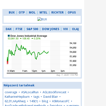
BUX
|
OTP
|
MOL
|
MTEL
|
RICHTER
|
OPUS
DAX
|
FTSE
|
S&P 500
|
DOW JONES
|
VIX
|
OLAJ
Népszerű tartalmak
coverage
•
ASALocalRun
•
AGLstockforecast
•
KatharineHepburn
•
tags
•
David Blair
•
62,01,nAyAhwzj
•
149(1)
•
blog
•
ASMonacoFC
•
AvaTrade withdrawal methods
•
fancybox
•
a verseny