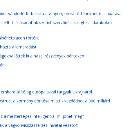
et vándorló futballista a világon, most történelmet ír csapatával
 Kft.-t: álláspontjuk szerint szerződést szegtek - darabokra
lbérletpiacon történt
ehozta a lemaradást
gokba lőttek ki a hazai részvények pénteken
dén
n embere állítólag európaiakkal tárgyalt Ukrajnáról
onstruct a kormány döntése miatt - kezdődhet a 300 milliárd
z a mesterséges intelligencia, mi jöhet még?
 a vagyonvisszaszerzési hivatal vezetőit