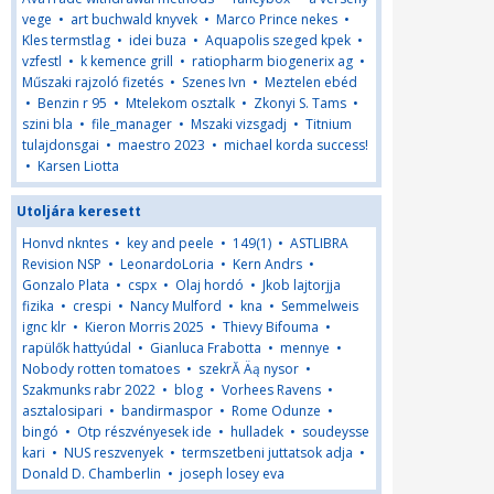
vege
•
art buchwald knyvek
•
Marco Prince nekes
•
Kles termstlag
•
idei buza
•
Aquapolis szeged kpek
•
vzfestl
•
k kemence grill
•
ratiopharm biogenerix ag
•
Műszaki rajzoló fizetés
•
Szenes Ivn
•
Meztelen ebéd
•
Benzin r 95
•
Mtelekom osztalk
•
Zkonyi S. Tams
•
szini bla
•
file_manager
•
Mszaki vizsgadj
•
Titnium
tulajdonsgai
•
maestro 2023
•
michael korda success!
•
Karsen Liotta
Utoljára keresett
Honvd nkntes
•
key and peele
•
149(1)
•
ASTLIBRA
Revision NSP
•
LeonardoLoria
•
Kern Andrs
•
Gonzalo Plata
•
cspx
•
Olaj hordó
•
Jkob lajtorjja
fizika
•
crespi
•
Nancy Mulford
•
kna
•
Semmelweis
ignc klr
•
Kieron Morris 2025
•
Thievy Bifouma
•
rapülők hattyúdal
•
Gianluca Frabotta
•
mennye
•
Nobody rotten tomatoes
•
szekrĂ Äą nysor
•
Szakmunks rabr 2022
•
blog
•
Vorhees Ravens
•
asztalosipari
•
bandirmaspor
•
Rome Odunze
•
bingó
•
Otp részvényesek ide
•
hulladek
•
soudeysse
kari
•
NUS reszvenyek
•
termszetbeni juttatsok adja
•
Donald D. Chamberlin
•
joseph losey eva