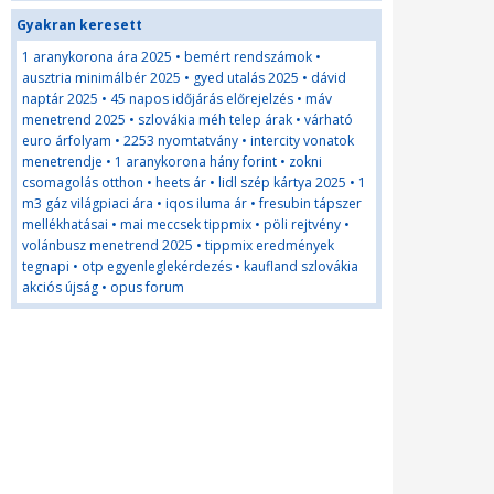
Gyakran keresett
1 aranykorona ára 2025
•
bemért rendszámok
•
ausztria minimálbér 2025
•
gyed utalás 2025
•
dávid
naptár 2025
•
45 napos időjárás előrejelzés
•
máv
menetrend 2025
•
szlovákia méh telep árak
•
várható
euro árfolyam
•
2253 nyomtatvány
•
intercity vonatok
menetrendje
•
1 aranykorona hány forint
•
zokni
csomagolás otthon
•
heets ár
•
lidl szép kártya 2025
•
1
m3 gáz világpiaci ára
•
iqos iluma ár
•
fresubin tápszer
mellékhatásai
•
mai meccsek tippmix
•
pöli rejtvény
•
volánbusz menetrend 2025
•
tippmix eredmények
tegnapi
•
otp egyenleglekérdezés
•
kaufland szlovákia
akciós újság
•
opus forum