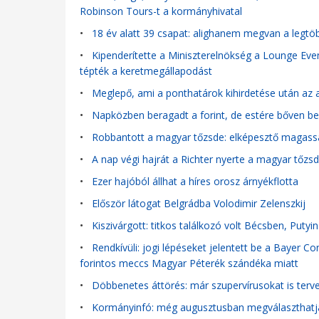
Robinson Tours-t a kormányhivatal
•
18 év alatt 39 csapat: alighanem megvan a legtöbb
•
Kipenderítette a Miniszterelnökség a Lounge Event
tépték a keretmegállapodást
•
Meglepő, ami a ponthatárok kihirdetése után az a
•
Napközben beragadt a forint, de estére bőven b
•
Robbantott a magyar tőzsde: elképesztő magassá
•
A nap végi hajrát a Richter nyerte a magyar tőzs
•
Ezer hajóból állhat a híres orosz árnyékflotta
•
Először látogat Belgrádba Volodimir Zelenszkij
•
Kiszivárgott: titkos találkozó volt Bécsben, Putyi
•
Rendkívüli: jogi lépéseket jelentett be a Bayer C
forintos meccs Magyar Péterék szándéka miatt
•
Döbbenetes áttörés: már szupervírusokat is terve
•
Kormányinfó: még augusztusban megválaszthatják