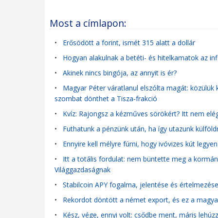
Most a címlapon:
•
Erősödött a forint, ismét 315 alatt a dollár
•
Hogyan alakulnak a betéti- és hitelkamatok az in
•
Akinek nincs bingója, az annyit is ér?
•
Magyar Péter váratlanul elszólta magát: közülük 
szombat dönthet a Tisza-frakció
•
Kvíz: Rajongsz a kézműves sörökért? Itt nem elég,
•
Futhatunk a pénzünk után, ha így utazunk külföld
•
Ennyire kell mélyre fúrni, hogy ivóvizes kút legye
•
Itt a totális fordulat: nem büntette meg a kormány
Világgazdaságnak
•
Stabilcoin APY fogalma, jelentése és értelmezés
•
Rekordot döntött a német export, és ez a magyar 
•
Kész, vége, ennyi volt: csődbe ment, máris lehúzza