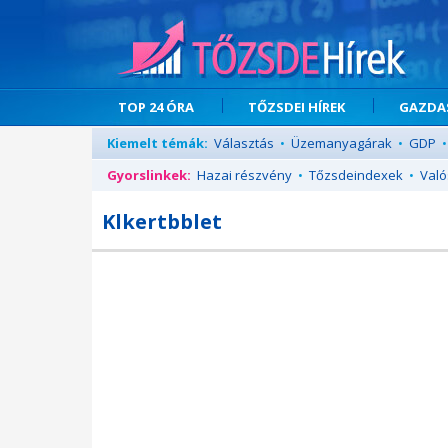
TOP 24 ÓRA
TŐZSDEI HÍREK
GAZDAS
Kiemelt témák:
Választás
•
Üzemanyagárak
•
GDP
•
Gyorslinkek:
Hazai részvény
•
Tőzsdeindexek
•
Való
Klkertbblet