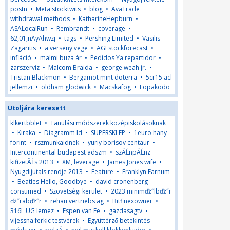
postn
•
Meta stocktwits
•
blog
•
AvaTrade
withdrawal methods
•
KatharineHepburn
•
ASALocalRun
•
Rembrandt
•
coverage
•
62,01,nAyAhwzj
•
tags
•
Pershing Limited
•
Vasilis
Zagaritis
•
a verseny vege
•
AGLstockforecast
•
infláció
•
malmi buza ár
•
Pedidos Ya repartidor
•
zarszerviz
•
Malcom Braida
•
george weah jr.
•
Tristan Blackmon
•
Bergamot mint doterra
•
5cr15 acl
jellemzi
•
oldham glodwick
•
Macskafog
•
Lopakodo
Utoljára keresett
klkertbblet
•
Tanulási módszerek középiskolásoknak
•
Kiraka
•
Diagramm Id
•
SUPERSKLEP
•
1euro hany
forint
•
rszmunkaidnek
•
yuriy borisov centaur
•
Intercontinental budapest adszm
•
szÄĹnpÄĹnz
kifizetÄĹs 2013
•
XM, leverage
•
James Jones wife
•
Nyugdijutals rendje 2013
•
Feature
•
Franklyn Farnum
•
Beatles Hello, Goodbye
•
david cronenberg
consumed
•
Szövetségi kerület
•
2023 minimďż˝lbďż˝r
ďż˝rabďż˝r
•
rehau vertriebs ag
•
Bitfinexowner
•
316L UG lemez
•
Espen van Ee
•
gazdasagtv
•
vijessna ferkic testvérek
•
Együttérző betekintés