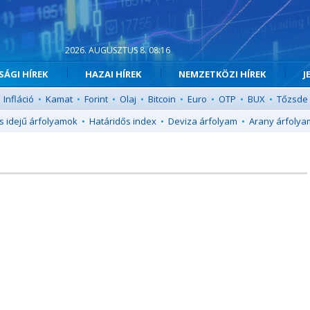
2026. AUGUSZTUS 8. 08:16
ÁGI HÍREK
HAZAI HÍREK
NEMZETKÖZI HÍREK
J
Infláció
•
Kamat
•
Forint
•
Olaj
•
Bitcoin
•
Euro
•
OTP
•
BUX
•
Tőzsde
s idejű árfolyamok
•
Határidős index
•
Deviza árfolyam
•
Arany árfolya