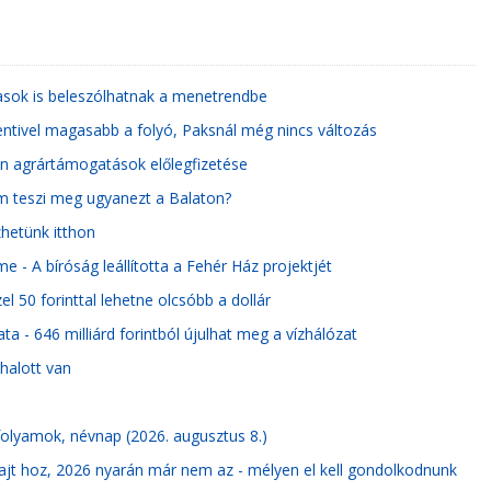
tasok is beleszólhatnak a menetrendbe
centivel magasabb a folyó, Paksnál még nincs változás
n agrártámogatások előlegfizetése
nem teszi meg ugyanezt a Balaton?
hetünk itthon
e - A bíróság leállította a Fehér Ház projektjét
 50 forinttal lehetne olcsóbb a dollár
a - 646 milliárd forintból újulhat meg a vízhálózat
 halott van
rfolyamok, névnap (2026. augusztus 8.)
ajt hoz, 2026 nyarán már nem az - mélyen el kell gondolkodnunk