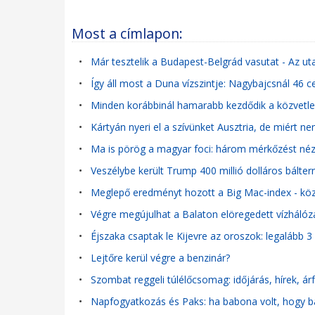
Most a címlapon:
•
Már tesztelik a Budapest-Belgrád vasutat - Az u
•
Így áll most a Duna vízszintje: Nagybajcsnál 46 
•
Minden korábbinál hamarabb kezdődik a közvetle
•
Kártyán nyeri el a szívünket Ausztria, de miért 
•
Ma is pörög a magyar foci: három mérkőzést néz
•
Veszélybe került Trump 400 millió dolláros bálterm
•
Meglepő eredményt hozott a Big Mac-index - közel
•
Végre megújulhat a Balaton elöregedett vízhálózat
•
Éjszaka csaptak le Kijevre az oroszok: legalább 3
•
Lejtőre kerül végre a benzinár?
•
Szombat reggeli túlélőcsomag: időjárás, hírek, á
•
Napfogyatkozás és Paks: ha babona volt, hogy b