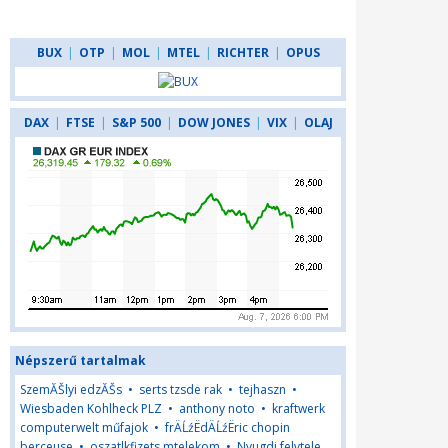
BUX
|
OTP
|
MOL
|
MTEL
|
RICHTER
|
OPUS
DAX
|
FTSE
|
S&P 500
|
DOW JONES
|
VIX
|
OLAJ
Népszerű tartalmak
SzemĂŠlyi edzĂŠs
•
serts tzsde rak
•
tejhaszn
•
Wiesbaden Kohlheck PLZ
•
anthony noto
•
kraftwerk
computerwelt műfajok
•
frÄĹźËdÄĹźËric chopin
berceuse
•
oszatlkfizets mtelekom
•
Nyugdj felvtele