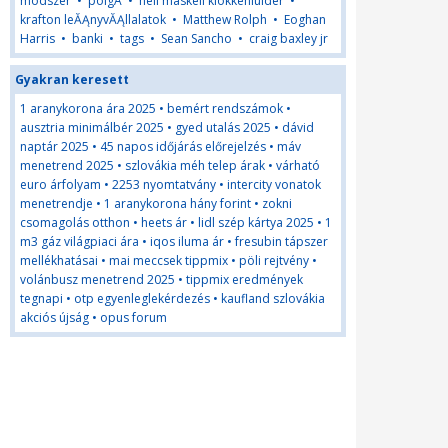
módszer
•
polgÄ
•
neil maskell klokkenluider
•
krafton leĂĄnyvĂĄllalatok
•
Matthew Rolph
•
Eoghan
Harris
•
banki
•
tags
•
Sean Sancho
•
craig baxley jr
Gyakran keresett
1 aranykorona ára 2025
•
bemért rendszámok
•
ausztria minimálbér 2025
•
gyed utalás 2025
•
dávid
naptár 2025
•
45 napos időjárás előrejelzés
•
máv
menetrend 2025
•
szlovákia méh telep árak
•
várható
euro árfolyam
•
2253 nyomtatvány
•
intercity vonatok
menetrendje
•
1 aranykorona hány forint
•
zokni
csomagolás otthon
•
heets ár
•
lidl szép kártya 2025
•
1
m3 gáz világpiaci ára
•
iqos iluma ár
•
fresubin tápszer
mellékhatásai
•
mai meccsek tippmix
•
pöli rejtvény
•
volánbusz menetrend 2025
•
tippmix eredmények
tegnapi
•
otp egyenleglekérdezés
•
kaufland szlovákia
akciós újság
•
opus forum