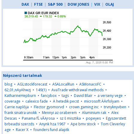
DAX
|
FTSE
|
S&P 500
|
DOW JONES
|
VIX
|
OLAJ
Népszerű tartalmak
blog
•
AGLstockforecast
•
ASALocalRun
•
ASMonacoFC
•
62,01,nAyAhwzj
•
149(1)
•
AvaTrade withdrawal methods
•
KatharineHepburn
•
fancybox
•
tags
•
David Blair
•
a verseny vege
•
coverage
•
calexico fade
•
A hetedik pecst
•
microsoft ÄÄrfolyam
•
Carrie naplója
•
Flector gyomorvd
•
crown gaming inc
•
trvnyknyvben
•
frank sinatra unokk
•
Mennyi az oraberem
•
Aluminium rak
•
Alex
Descas
•
Panama fĹ vĂĄrosa
•
sz š misztika
•
popeyes
•
Egyszerstett
brbeadsi szerzds
•
Anynk hza 1967
•
Ape bmv stock
•
Tom Cleverley
age
•
Racer X
•
founders fund alaptk