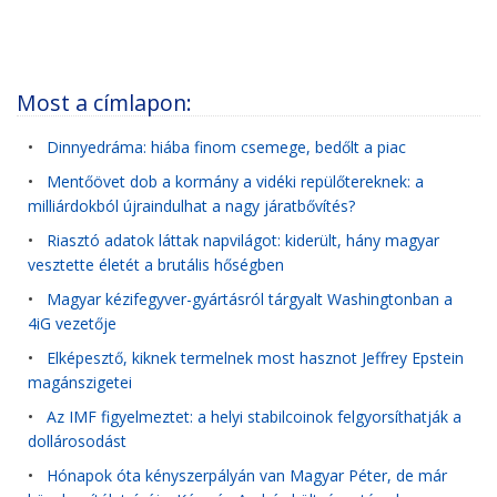
Most a címlapon:
•
Dinnyedráma: hiába finom csemege, bedőlt a piac
•
Mentőövet dob a kormány a vidéki repülőtereknek: a
milliárdokból újraindulhat a nagy járatbővítés?
•
Riasztó adatok láttak napvilágot: kiderült, hány magyar
vesztette életét a brutális hőségben
•
Magyar kézifegyver-gyártásról tárgyalt Washingtonban a
4iG vezetője
•
Elképesztő, kiknek termelnek most hasznot Jeffrey Epstein
magánszigetei
•
Az IMF figyelmeztet: a helyi stabilcoinok felgyorsíthatják a
dollárosodást
•
Hónapok óta kényszerpályán van Magyar Péter, de már