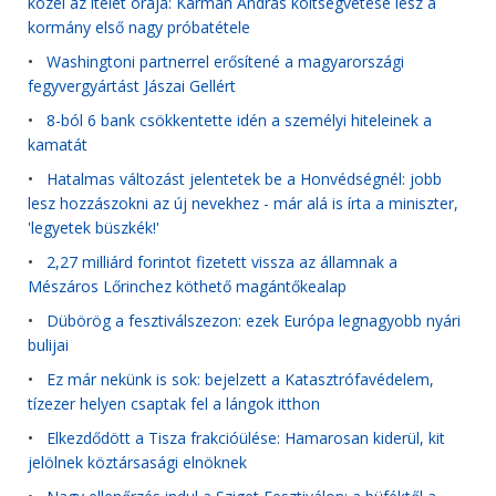
közel az ítélet órája: Kármán András költségvetése lesz a
kormány első nagy próbatétele
•
Washingtoni partnerrel erősítené a magyarországi
fegyvergyártást Jászai Gellért
•
8-ból 6 bank csökkentette idén a személyi hiteleinek a
kamatát
•
Hatalmas változást jelentetek be a Honvédségnél: jobb
lesz hozzászokni az új nevekhez - már alá is írta a miniszter,
'legyetek büszkék!'
•
2,27 milliárd forintot fizetett vissza az államnak a
Mészáros Lőrinchez köthető magántőkealap
•
Dübörög a fesztiválszezon: ezek Európa legnagyobb nyári
bulijai
•
Ez már nekünk is sok: bejelzett a Katasztrófavédelem,
tízezer helyen csaptak fel a lángok itthon
•
Elkezdődött a Tisza frakcióülése: Hamarosan kiderül, kit
jelölnek köztársasági elnöknek