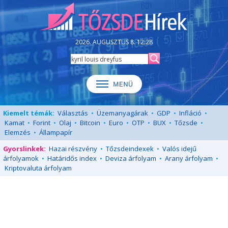
2026. AUGUSZTUS 8. 12:28
Kiemelt témák:
Választás
•
Üzemanyagárak
•
GDP
•
Infláció
•
Kamat
•
Forint
•
Olaj
•
Bitcoin
•
Euro
•
OTP
•
BUX
•
Tőzsde
•
Elemzés
•
Állampapír
Gyorslinkek:
Hazai részvény
•
Tőzsdeindexek
•
Valós idejű
árfolyamok
•
Határidős index
•
Deviza árfolyam
•
Arany árfolyam
•
Kriptovaluta árfolyam