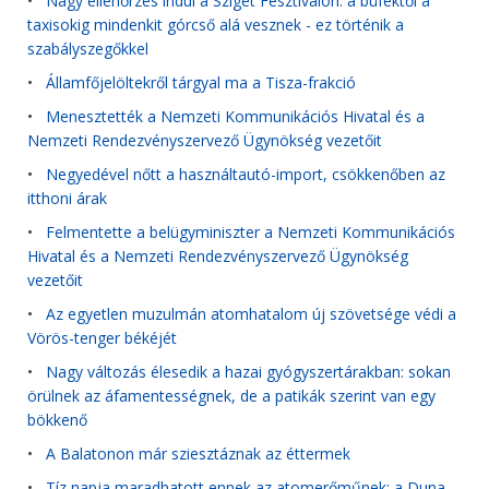
•
Nagy ellenőrzés indul a Sziget Fesztiválon: a büféktől a
taxisokig mindenkit górcső alá vesznek - ez történik a
szabályszegőkkel
•
Államfőjelöltekről tárgyal ma a Tisza-frakció
•
Menesztették a Nemzeti Kommunikációs Hivatal és a
Nemzeti Rendezvényszervező Ügynökség vezetőit
•
Negyedével nőtt a használtautó-import, csökkenőben az
itthoni árak
•
Felmentette a belügyminiszter a Nemzeti Kommunikációs
Hivatal és a Nemzeti Rendezvényszervező Ügynökség
vezetőit
•
Az egyetlen muzulmán atomhatalom új szövetsége védi a
Vörös-tenger békéjét
•
Nagy változás élesedik a hazai gyógyszertárakban: sokan
örülnek az áfamentességnek, de a patikák szerint van egy
bökkenő
•
A Balatonon már sziesztáznak az éttermek
•
Tíz napja maradhatott ennek az atomerőműnek: a Duna