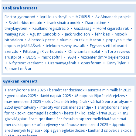
Utoljára keresett
Flector gyomorvd
•
kyril louis dreyfus
•
M7605.5
•
Az Almanach projekt
•
Szvinfarktus mtt utn
•
frank sinatra unokk
•
Daxrealtime
•
trvnyknyvben
•
Kaufland regisztráció
•
Gazdaság
•
Horvt cigaretta rak
•
manyag ruk
•
Agustn Canobbio
•
Jack Nicholson
•
fehr kles
•
Msodik
birodalom
•
A hetedik pecst
•
Aluminium rak
•
Macon
•
popeyes
•
the
imposter jelĂślĂŠsek
•
telekom rszvny osztalk
•
Egyszerstett brbeadsi
szerzds
•
Pittsburgh Riverhounds
•
Omv szmla msolat
•
eToro reviews
Trustpilot
•
BLOG
•
microsoftn l
•
9834
•
Vizcenter dmrv bejelentkezs
•
Nifty teszt kecskemt
•
Üzemanyagárak
•
opus forum
•
Ginny Tyler
•
Stjepan LonÄ ar
Gyakran keresett
1 aranykorona ára 2025
•
bemért rendszámok
•
ausztria minimálbér 2025
•
gyed utalás 2025
•
dávid naptár 2025
•
45 napos időjárás előrejelzés
•
máv menetrend 2025
•
szlovákia méh telep árak
•
várható euro árfolyam
•
2253 nyomtatvány
•
intercity vonatok menetrendje
•
1 aranykorona hány
forint
•
zokni csomagolás otthon
•
heets ár
•
lidl szép kártya 2025
•
1 m3
gáz világpiaci ára
•
iqos iluma ár
•
fresubin tápszer mellékhatásai
•
mai
meccsek tippmix
•
pöli rejtvény
•
volánbusz menetrend 2025
•
tippmix
eredmények tegnapi
•
otp egyenleglekérdezés
•
kaufland szlovákia akciós