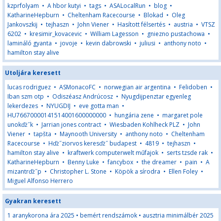
kzprfolyam
•
A hbor kutyi
•
tags
•
ASALocalRun
•
blog
•
KatharineHepburn
•
Cheltenham Racecourse
•
Blokad
•
Oleg
Jankovszkij
•
tejhaszn
•
John Viener
•
Hasított félsertés
•
austria
•
VTSZ
6202
•
kresimir_kovacevic
•
William Lagesson
•
gniezno pustachowa
•
lamináló gyanta
•
jovoje
•
kevin dabrowski
•
juliusi
•
anthony noto
•
hamilton stay alive
Utoljára keresett
lucas rodriguez
•
ASMonacoFC
•
norwegian air argentina
•
Felidoben
•
Iban szm otp
•
Odiszéasz Andrúcosz
•
Nyugdijpenztar egyenleg
lekerdezes
•
NYUGDIJ
•
eve gotta man
•
HU76670000141514001600000000
•
hungária zene
•
margaret pole
unokďż˝k
•
Jarrian jones contract
•
Wiesbaden Kohlheck PLZ
•
John
Viener
•
tapšta
•
Maynooth University
•
anthony noto
•
Cheltenham
Racecourse
•
Hďż˝ziorvos keresďż˝ budapest
•
4819
•
tejhaszn
•
hamilton stay alive
•
kraftwerk computerwelt műfajok
•
serts tzsde rak
•
KatharineHepburn
•
Benny Luke
•
fancybox
•
the dreamer
•
pain
•
A
mizantrďż˝p
•
Christopher L. Stone
•
Köpök a sírodra
•
Ellen Foley
•
Miguel Alfonso Herrero
Gyakran keresett
1 aranykorona ára 2025
•
bemért rendszámok
•
ausztria minimálbér 2025