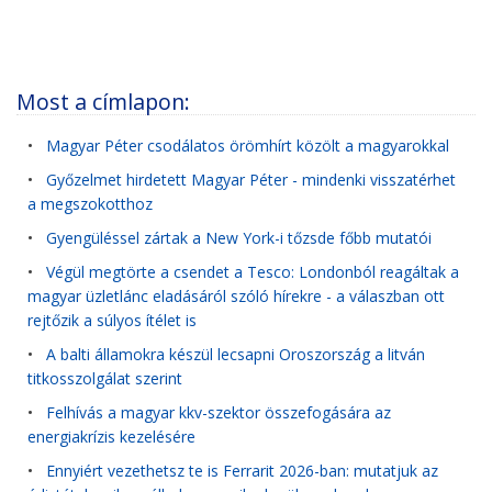
Most a címlapon:
•
Magyar Péter csodálatos örömhírt közölt a magyarokkal
•
Győzelmet hirdetett Magyar Péter - mindenki visszatérhet
a megszokotthoz
•
Gyengüléssel zártak a New York-i tőzsde főbb mutatói
•
Végül megtörte a csendet a Tesco: Londonból reagáltak a
magyar üzletlánc eladásáról szóló hírekre - a válaszban ott
rejtőzik a súlyos ítélet is
•
A balti államokra készül lecsapni Oroszország a litván
titkosszolgálat szerint
•
Felhívás a magyar kkv-szektor összefogására az
energiakrízis kezelésére
•
Ennyiért vezethetsz te is Ferrarit 2026-ban: mutatjuk az