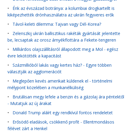
•
Érik az évszázad botránya: a kolumbiai drogkartellt is
kiképezhették drónhasználatra az ukrán fegyveres erők
•
Távol-keleti dilemma: Tajvan vagy Dél-Korea?
•
Zelenszkij ukrán ballisztikus rakéták gyártását jelentette
be, lecsaptak az orosz árnyékflottára a Fekete-tengeren
•
Milliárdos olajszállításról állapodott meg a Mol - egész
évre lekötötték a kapacitást
•
Százmillióból lakás vagy kertes ház? - Egyre többen
választják az agglomerációt
•
Meglepően kevés amerikait küldenek el - történelmi
mélypont közelében a munkanélküliség
•
Brutálisan megy lefele a benzin és a gázolaj ára péntektől
- Mutatjuk az új árakat
•
Donald Trump aláírt egy rendkívül fontos rendeletet
•
Erősödő eladások, csökkenő profit - Ellentmondásos
félévet zárt a Henkel