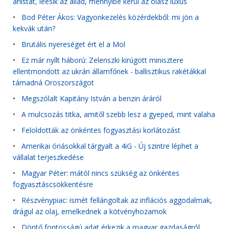
árlistát, leesik az állad, mennyibe kerül az olasz luxus
•
Bod Péter Ákos: Vagyonkezelés közérdekből: mi jön a
kekvák után?
•
Brutális nyereséget ért el a Mol
•
Ez már nyílt háború: Zelenszki kirúgott minisztere
ellentmondott az ukrán államfőnek - ballisztikus rakétákkal
támadná Oroszországot
•
Megszólalt Kapitány István a benzin áráról
•
A mulcsozás titka, amitől szebb lesz a gyeped, mint valaha
•
Feloldották az önkéntes fogyasztási korlátozást
•
Amerikai óriásokkal tárgyalt a 4iG - Új szintre léphet a
vállalat terjeszkedése
•
Magyar Péter: mától nincs szükség az önkéntes
fogyasztáscsökkentésre
•
Részvénypiac: ismét fellángoltak az inflációs aggodalmak,
drágul az olaj, emelkednek a kötvényhozamok
•
Döntő fontosságú adat érkezik a magyar gazdaságról