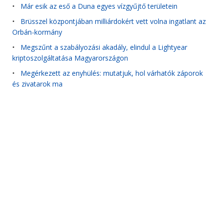
•
Már esik az eső a Duna egyes vízgyűjtő területein
•
Brüsszel központjában milliárdokért vett volna ingatlant az
Orbán-kormány
•
Megszűnt a szabályozási akadály, elindul a Lightyear
kriptoszolgáltatása Magyarországon
•
Megérkezett az enyhülés: mutatjuk, hol várhatók záporok
és zivatarok ma