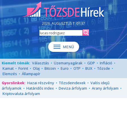
2026. AUGUSZTUS 7. 07:37
Kiemelt témák:
Választás
•
Üzemanyagárak
•
GDP
•
Infláció
•
Kamat
•
Forint
•
Olaj
•
Bitcoin
•
Euro
•
OTP
•
BUX
•
Tőzsde
•
Elemzés
•
Állampapír
Gyorslinkek:
Hazai részvény
•
Tőzsdeindexek
•
Valós idejű
árfolyamok
•
Határidős index
•
Deviza árfolyam
•
Arany árfolyam
•
Kriptovaluta árfolyam