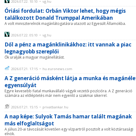
2026.07.22. 10:10 • vg.hu
Óriási fordulat: Orbán Viktor lehet, hogy mégis
találkozott Donald Trumppal Amerikában
A volt miniszterelnök magánlátogatásra utazott az Egyesült Államokba.
2026.07.22. 05:10 • vg.hu
Dől a pénz a magánklinikákhoz: itt vannak a piac
legnagyobb szereplői
Ők uralják a magyar magánellátást.
2026.07.21. 17:15 • hu.euronews.com
A Z generáció másként látja a munka és magánéle
egyensúlyát
Egyre kevesebb fiatal munkavállaló vágyik vezetői pozícióra. A Z generáció
számára az előléptetés már nem egyenlő a szakmai sikerrel.
2026.07.21. 15:15 • privatbankar.hu
A nap képe: Sulyok Tamás hamar talált magának
más elfoglaltságot
A július 20-ai távozását követően egy vízpartról posztolt a volt köztársasági
elnök.