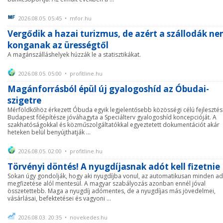
2026.08.05. 05:45 • mfor.hu
Vergődik a hazai turizmus, de azért a szállodák n
konganak az ürességtől
A magánszálláshelyek húzzák le a statisztikákat.
2026.08.05. 05:00 • profitline.hu
Magánforrásból épül új gyalogoshíd az Óbudai-
szigetre
Mérföldkőhöz érkezett Óbuda egyik legjelentősebb közösségi célú fejlesztés
Budapest főépítésze jóváhagyta a Speciálterv gyalogoshíd koncepcióját. A
szakhatóságokkal és közműszolgáltatókkal egyeztetett dokumentációt akár
heteken belül benyújthatják ...
2026.08.05. 02:00 • profitline.hu
Törvényi döntés! A nyugdíjasnak adót kell fizetnie
Sokan úgy gondolják, hogy aki nyugdíjba vonul, az automatikusan minden a
megfizetése alól mentesül. A magyar szabályozás azonban ennél jóval
összetettebb. Maga a nyugdíj adómentes, de a nyugdíjas más jövedelmei,
vásárlásai, befektetései és vagyoni ...
2026.08.03. 20:35 • novekedes.hu