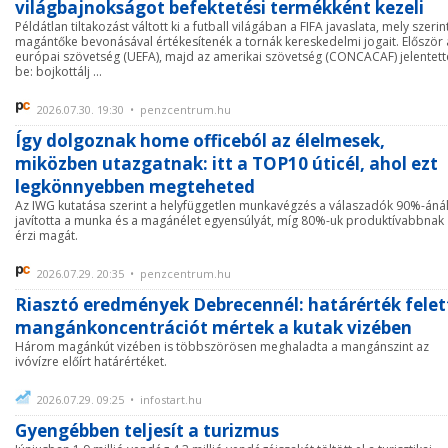
világbajnokságot befektetési termékként kezeli
Példátlan tiltakozást váltott ki a futball világában a FIFA javaslata, mely szerin
magántőke bevonásával értékesítenék a tornák kereskedelmi jogait. Először 
európai szövetség (UEFA), majd az amerikai szövetség (CONCACAF) jelentett
be: bojkottálj ...
2026.07.30. 19:30 • penzcentrum.hu
Így dolgoznak home officeból az élelmesek,
miközben utazgatnak: itt a TOP10 úticél, ahol ezt
legkönnyebben megteheted
Az IWG kutatása szerint a helyfüggetlen munkavégzés a válaszadók 90%-áná
javította a munka és a magánélet egyensúlyát, míg 80%-uk produktívabbnak
érzi magát.
2026.07.29. 20:35 • penzcentrum.hu
Riasztó eredmények Debrecennél: határérték felet
mangánkoncentrációt mértek a kutak vizében
Három magánkút vizében is többszörösen meghaladta a mangánszint az
ivóvízre előírt határértéket.
2026.07.29. 09:25 • infostart.hu
Gyengébben teljesít a turizmus