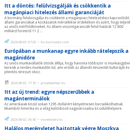
Itt a döntés: felülvizsgálják és csökkentik a
magánpiaci hitelezés állami garanciáját
A kormány felülvizsgálja és csökkenti a magánpiaci hitelezéshez kapcsolódó
állami garanciákat a kockázatok mérséklése érdekében és azért, hogy teljesí
az uniós mérföldköveket. Az állami viszontgaranciák felső határát 12 800
milliárd forintról 11 2 ...
2026.08.03. 07:20 • hu.euronews.com
Európában a munkanap egyre inkább rátelepszik a
magánidőre
Az uniós munkavállalók ötöde állítja, hogy havonta többször is munkaügybe
keresik a rendes munkaidőn túl, ami erősíti az állandó készenlét kultúráját és
jelentős stresszt okoz.
2026.08.02. 17:10 • privatbankar.hu
Itt az új trend: egyre népszerűbbek a
magánterminálok
Az amerikaiak közül sokan 1295 dollárért kényelmesen becsekkolhatnak
Miamiból Amerika és a világ különböző nagyvárosaiba és üdülőhelyeire.
2026.08.02. 06:50 • novekedes.hu
Halálos merényletet hajtottak végre Moszkva