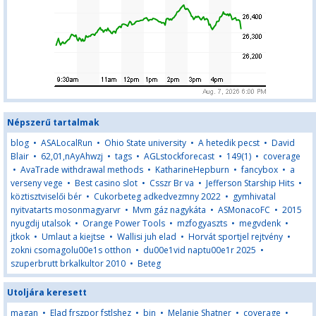
Népszerű tartalmak
blog
•
ASALocalRun
•
Ohio State university
•
A hetedik pecst
•
David
Blair
•
62,01,nAyAhwzj
•
tags
•
AGLstockforecast
•
149(1)
•
coverage
•
AvaTrade withdrawal methods
•
KatharineHepburn
•
fancybox
•
a
verseny vege
•
Best casino slot
•
Csszr Br va
•
Jefferson Starship Hits
•
köztisztviselői bér
•
Cukorbeteg adkedvezmny 2022
•
gymhivatal
nyitvatarts mosonmagyarvr
•
Mvm gáz nagykáta
•
ASMonacoFC
•
2015
nyugdij utalsok
•
Orange Power Tools
•
mzfogyaszts
•
megvdenk
•
jtkok
•
Umlaut a kiejtse
•
Wallisi juh elad
•
Horvát sportjel rejtvény
•
zokni csomagolu00e1s otthon
•
du00e1vid naptu00e1r 2025
•
szuperbrutt brkalkultor 2010
•
Beteg
Utoljára keresett
magan
•
Elad frszpor fstlshez
•
bin
•
Melanie Shatner
•
coverage
•