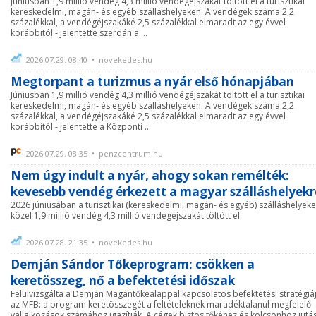
Júniusban 1,9 millió vendég 4,3 millió vendégéjszakát töltött el a turisztikai
kereskedelmi, magán- és egyéb szálláshelyeken. A vendégek száma 2,2
százalékkal, a vendégéjszakáké 2,5 százalékkal elmaradt az egy évvel
korábbitól - jelentette szerdán a ...
2026.07.29. 08:40 • novekedes.hu
Megtorpant a turizmus a nyár első hónapjában
Júniusban 1,9 millió vendég 4,3 millió vendégéjszakát töltött el a turisztikai
kereskedelmi, magán- és egyéb szálláshelyeken. A vendégek száma 2,2
százalékkal, a vendégéjszakáké 2,5 százalékkal elmaradt az egy évvel
korábbitól - jelentette a Központi ...
2026.07.29. 08:35 • penzcentrum.hu
Nem úgy indult a nyár, ahogy sokan remélték:
kevesebb vendég érkezett a magyar szálláshelyekr
2026 júniusában a turisztikai (kereskedelmi, magán- és egyéb) szálláshelyek
közel 1,9 millió vendég 4,3 millió vendégéjszakát töltött el.
2026.07.28. 21:35 • novekedes.hu
Demján Sándor Tőkeprogram: csökken a
keretösszeg, nő a befektetési időszak
Felülvizsgálta a Demján Magántőkealappal kapcsolatos befektetési stratégiá
az MFB: a program keretösszegét a feltételeknek maradéktalanul megfelelő
vállalkozások számához igazítják. A cégek biztos tőkéhez és kölcsönhöz jutá