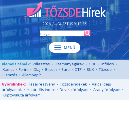
2026. AUGUSZTUS 9. 12:26
Kiemelt témák:
Választás
•
Üzemanyagárak
•
GDP
•
Infláció
•
Kamat
•
Forint
•
Olaj
•
Bitcoin
•
Euro
•
OTP
•
BUX
•
Tőzsde
•
Elemzés
•
Állampapír
Gyorslinkek:
Hazai részvény
•
Tőzsdeindexek
•
Valós idejű
árfolyamok
•
Határidős index
•
Deviza árfolyam
•
Arany árfolyam
•
Kriptovaluta árfolyam