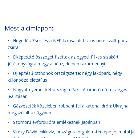
Most a címlapon:
•
Hegedűs Zsolt és a NER luxusa, itt biztos nem szállt por a
zsírra
•
Elképesztő összeget fizettek az egyedi F1-es sisakért:
jótékonyságra megy a pénz, de nem akármennyi
•
Új építésű otthonok országszerte: négy lakópark, négy
különböző életstílus
•
Nagyot nyerhet két ország a Paksi Atomerőmű részleges
leállításán
•
Gázvezeték közelében robbant fel a katonai drón: Ukrajna
megszólalt az ügyben
•
Szomorú évfordulóra emlékeznek Japánban
•
Vitézy Dávid exkluzív, országos forgalom-térképe jól mutatja,