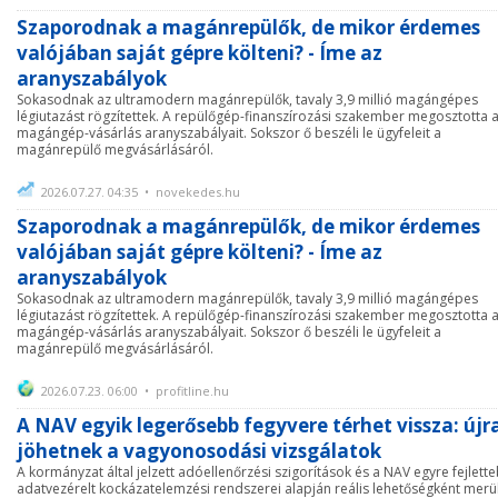
Szaporodnak a magánrepülők, de mikor érdemes
valójában saját gépre költeni? - Íme az
aranyszabályok
Sokasodnak az ultramodern magánrepülők, tavaly 3,9 millió magángépes
légiutazást rögzítettek. A repülőgép-finanszírozási szakember megosztotta 
magángép-vásárlás aranyszabályait. Sokszor ő beszéli le ügyfeleit a
magánrepülő megvásárlásáról.
2026.07.27. 04:35 • novekedes.hu
Szaporodnak a magánrepülők, de mikor érdemes
valójában saját gépre költeni? - Íme az
aranyszabályok
Sokasodnak az ultramodern magánrepülők, tavaly 3,9 millió magángépes
légiutazást rögzítettek. A repülőgép-finanszírozási szakember megosztotta 
magángép-vásárlás aranyszabályait. Sokszor ő beszéli le ügyfeleit a
magánrepülő megvásárlásáról.
2026.07.23. 06:00 • profitline.hu
A NAV egyik legerősebb fegyvere térhet vissza: újr
jöhetnek a vagyonosodási vizsgálatok
A kormányzat által jelzett adóellenőrzési szigorítások és a NAV egyre fejlett
adatvezérelt kockázatelemzési rendszerei alapján reális lehetőségként merü