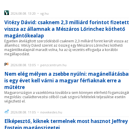
2026.08.08. 13:20 • vg.hu
Vitézy Dávid: csaknem 2,3 milliárd forintot fizetett
vissza az államnak a Mészáros Lőrinchez köthető
magántőkealap
Egyetlen átvilágított szerződésből csaknem 2,3 milliárd forint került vissza az
államhoz. Vitézy Dávid szerint az összeg egy Mészáros Lőrinchez köthető
magántőkealapnál maradt volna, ha az új vezetés elfogadja a korábbi
megállapodást.
2026.08.08. 13:05 • penzcentrum.hu
Nem elég mélyen a zsebbe nyúlni: magánellátásba
is egy évet kell várni a magyar férfiaknak erre a
műtétre
Magyarországon a vazektómia továbbra sem könnyen elérhető fogamzásgá
megoldás: családtervezési célból csak szigorú feltételek teljesülése esetén
végezhető el.
2026.08.08. 11:05 • novekedes.hu
Elképesztő, kiknek termelnek most hasznot Jeffrey
Epstein magánszigetei