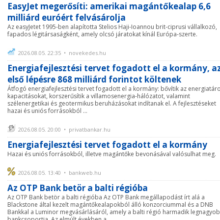
EasyJet megerősíti: amerikai magántőkealap 6,6
milliárd euróért felvásárolja
Az easyJetet 1995-ben alapította Stelios Haji-Ioannou brit-ciprusi vállalkozó,
fapados légitársaságként, amely olcsó járatokat kínál Európa-szerte.
2026.08.05. 22:35 • novekedes.hu
Energiafejlesztési tervet fogadott el a kormány, a
első lépésre 868 milliárd forintot költenek
Átfogó energiafejlesztési tervet fogadott el a kormány: bővítik az energiatár
kapacitásokat, korszerűsítik a villamosenergia-hálózatot, valamint
szélenergetikai és geotermikus beruházásokat indítanak el. A fejlesztéseket
hazai és uniós forrásokból ...
2026.08.05. 20:00 • privatbankar.hu
Energiafejlesztési tervet fogadott el a kormány
Hazai és uniós forrásokból, illetve magántőke bevonásával valósulhat meg.
2026.08.05. 13:40 • bankweb.hu
Az OTP Bank betör a balti régióba
Az OTP Bank betör a balti régióba Az OTP Bank megállapodást írt alá a
Blackstone által kezelt magántőkealapokból álló konzorciummal és a DNB
Bankkal a Luminor megvásárlásáról, amely a balti régió harmadik legnagyo
bankcsoportja. Az elmúlt években a ...