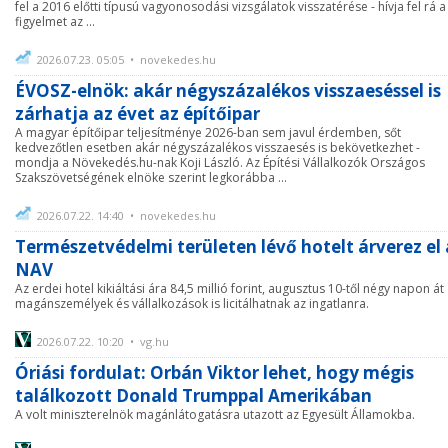
fel a 2016 előtti típusú vagyonosodási vizsgálatok visszatérése - hívja fel rá a
figyelmet az ...
2026.07.23. 05:05 • novekedes.hu
ÉVOSZ-elnök: akár négyszázalékos visszaeséssel is
zárhatja az évet az építőipar
A magyar építőipar teljesítménye 2026-ban sem javul érdemben, sőt
kedvezőtlen esetben akár négyszázalékos visszaesés is bekövetkezhet -
mondja a Növekedés.hu-nak Koji László. Az Építési Vállalkozók Országos
Szakszövetségének elnöke szerint legkorábba ...
2026.07.22. 14:40 • novekedes.hu
Természetvédelmi területen lévő hotelt árverez el 
NAV
Az erdei hotel kikiáltási ára 84,5 millió forint, augusztus 10-től négy napon át
magánszemélyek és vállalkozások is licitálhatnak az ingatlanra.
2026.07.22. 10:20 • vg.hu
Óriási fordulat: Orbán Viktor lehet, hogy mégis
találkozott Donald Trumppal Amerikában
A volt miniszterelnök magánlátogatásra utazott az Egyesült Államokba.