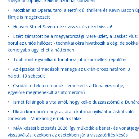
melyik autópályát kellene azonnal kibővíteni
•
Moziban az Opera!, tarol a Netflix új thrillere és Kevin Bacon új
filmje is megérkezett
•
Heaven Street Seven: nézz vissza, és nézd vissza!
•
Ezért zárhatott be a magyarországi Mere-üzlet, a Basket Plus:
borul az uniós hálózat - technikai okra hivatkozik a cég, de sokkal
komolyabb ügy lehet a háttérben
•
Több mint egymilliárd forinthoz jut a sármelléki repülőtér
•
Az éjszakai támadások mérlege az ukrán-orosz határon: 3
halott, 13 sebesült
•
Csodát tettek a románok - emelkedik a Duna vízszintje,
egyelőre megmenekült az atomerőmű
•
Ismét fellángolt a vita arról, hogy kell-e duzzasztómű a Dunár
•
Ukrán korrupció: ennyi az ára a katonai nyilvántartásból való
törlésnek - Munkácsig érnek a szálak
•
MÁV késési biztosítás 2026: így működik a bérlet- és vonatjegy
visszaváltás, ezekben az esetekben jár a visszatérítés késés