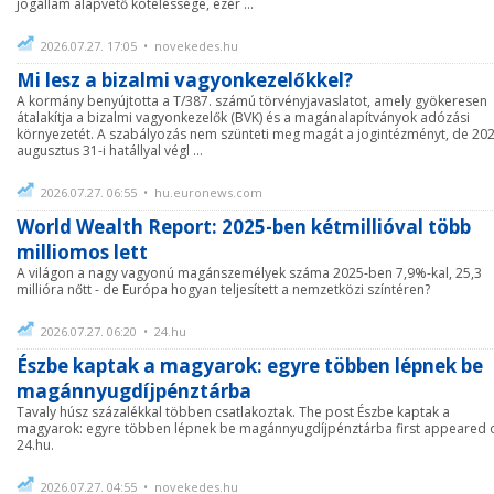
jogállam alapvető kötelessége, ezér ...
2026.07.27. 17:05 • novekedes.hu
Mi lesz a bizalmi vagyonkezelőkkel?
A kormány benyújtotta a T/387. számú törvényjavaslatot, amely gyökeresen
átalakítja a bizalmi vagyonkezelők (BVK) és a magánalapítványok adózási
környezetét. A szabályozás nem szünteti meg magát a jogintézményt, de 202
augusztus 31-i hatállyal végl ...
2026.07.27. 06:55 • hu.euronews.com
World Wealth Report: 2025-ben kétmillióval több
milliomos lett
A világon a nagy vagyonú magánszemélyek száma 2025-ben 7,9%-kal, 25,3
millióra nőtt - de Európa hogyan teljesített a nemzetközi színtéren?
2026.07.27. 06:20 • 24.hu
Észbe kaptak a magyarok: egyre többen lépnek be
magánnyugdíjpénztárba
Tavaly húsz százalékkal többen csatlakoztak. The post Észbe kaptak a
magyarok: egyre többen lépnek be magánnyugdíjpénztárba first appeared 
24.hu.
2026.07.27. 04:55 • novekedes.hu