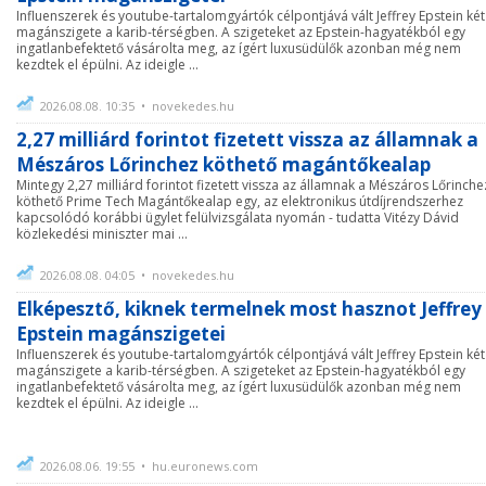
Influenszerek és youtube-tartalomgyártók célpontjává vált Jeffrey Epstein két
magánszigete a karib-térségben. A szigeteket az Epstein-hagyatékból egy
ingatlanbefektető vásárolta meg, az ígért luxusüdülők azonban még nem
kezdtek el épülni. Az ideigle ...
2026.08.08. 10:35 • novekedes.hu
2,27 milliárd forintot fizetett vissza az államnak a
Mészáros Lőrinchez köthető magántőkealap
Mintegy 2,27 milliárd forintot fizetett vissza az államnak a Mészáros Lőrinche
köthető Prime Tech Magántőkealap egy, az elektronikus útdíjrendszerhez
kapcsolódó korábbi ügylet felülvizsgálata nyomán - tudatta Vitézy Dávid
közlekedési miniszter mai ...
2026.08.08. 04:05 • novekedes.hu
Elképesztő, kiknek termelnek most hasznot Jeffrey
Epstein magánszigetei
Influenszerek és youtube-tartalomgyártók célpontjává vált Jeffrey Epstein két
magánszigete a karib-térségben. A szigeteket az Epstein-hagyatékból egy
ingatlanbefektető vásárolta meg, az ígért luxusüdülők azonban még nem
kezdtek el épülni. Az ideigle ...
2026.08.06. 19:55 • hu.euronews.com