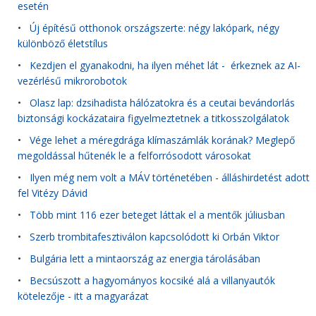
esetén
•
Új építésű otthonok országszerte: négy lakópark, négy
különböző életstílus
•
Kezdjen el gyanakodni, ha ilyen méhet lát - érkeznek az AI-
vezérlésű mikrorobotok
•
Olasz lap: dzsihadista hálózatokra és a ceutai bevándorlás
biztonsági kockázataira figyelmeztetnek a titkosszolgálatok
•
Vége lehet a méregdrága klímaszámlák korának? Meglepő
megoldással hűtenék le a felforrósodott városokat
•
Ilyen még nem volt a MÁV történetében - álláshirdetést adott
fel Vitézy Dávid
•
Több mint 116 ezer beteget láttak el a mentők júliusban
•
Szerb trombitafesztiválon kapcsolódott ki Orbán Viktor
•
Bulgária lett a mintaország az energia tárolásában
•
Becsúszott a hagyományos kocsiké alá a villanyautók
kötelezője - itt a magyarázat