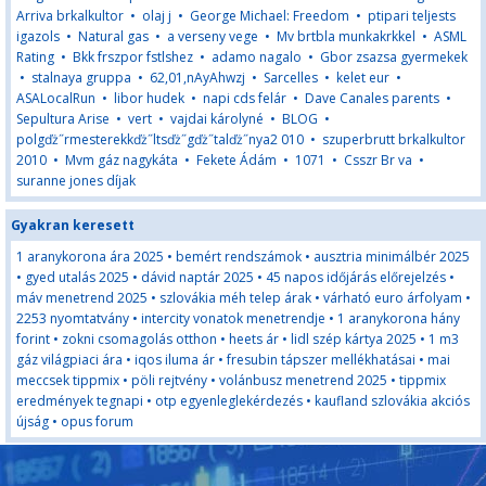
Arriva brkalkultor
•
olaj j
•
George Michael: Freedom
•
ptipari teljests
igazols
•
Natural gas
•
a verseny vege
•
Mv brtbla munkakrkkel
•
ASML
Rating
•
Bkk frszpor fstlshez
•
adamo nagalo
•
Gbor zsazsa gyermekek
•
stalnaya gruppa
•
62,01,nAyAhwzj
•
Sarcelles
•
kelet eur
•
ASALocalRun
•
libor hudek
•
napi cds felár
•
Dave Canales parents
•
Sepultura Arise
•
vert
•
vajdai károlyné
•
BLOG
•
polgďż˝rmesterekkďż˝ltsďż˝gďż˝talďż˝nya2 010
•
szuperbrutt brkalkultor
2010
•
Mvm gáz nagykáta
•
Fekete Ádám
•
1071
•
Csszr Br va
•
suranne jones díjak
Gyakran keresett
1 aranykorona ára 2025
•
bemért rendszámok
•
ausztria minimálbér 2025
•
gyed utalás 2025
•
dávid naptár 2025
•
45 napos időjárás előrejelzés
•
máv menetrend 2025
•
szlovákia méh telep árak
•
várható euro árfolyam
•
2253 nyomtatvány
•
intercity vonatok menetrendje
•
1 aranykorona hány
forint
•
zokni csomagolás otthon
•
heets ár
•
lidl szép kártya 2025
•
1 m3
gáz világpiaci ára
•
iqos iluma ár
•
fresubin tápszer mellékhatásai
•
mai
meccsek tippmix
•
pöli rejtvény
•
volánbusz menetrend 2025
•
tippmix
eredmények tegnapi
•
otp egyenleglekérdezés
•
kaufland szlovákia akciós
újság
•
opus forum