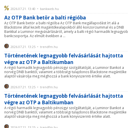
2026.07.21. 13:40 • bankweb.hu
Az OTP Bank betör a balti régióba
Az OTP Bank betör a balti régióba Az OTP Bank megállapodást írt alá a
Blackstone által kezelt magántőkealapokból álló konzorciummal és a DNB
Bankkal a Luminor megvásárlásáról, amely a balti régió harmadik legnagyo
bankcsoportja. Az elmúlt években a ...
2026.07.21. 13:25 • trendfm.hu
Történetének legnagyobb felvásárlását hajtotta
végre az OTP a Baltikumban
A régió harmadik legnagyobb pénzügyi szolgáltatóját, a Luminor Bankot a
norvég DNB banktól, valamint a többségi tulajdonos Blackstone magántőke
alaptól vásárolja meg méghozzá a bank könyvszerinti értéke alatt.
2026.07.21. 13:25 • trendfm.hu
Történetének legnagyobb felvásárlását hajtotta
végre az OTP a Baltikumban
A régió harmadik legnagyobb pénzügyi szolgáltatóját, a Luminor Bankot a
norvég DNB banktól, valamint a többségi tulajdonos Blackstone magántőke
alaptól vásárolja meg méghozzá a bank könyvszerinti értéke alatt.
2026.07.21. 13:25 • trendfm.hu