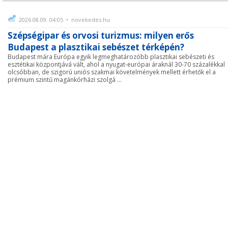
2026.08.09. 04:05 • novekedes.hu
Szépségipar és orvosi turizmus: milyen erős
Budapest a plasztikai sebészet térképén?
Budapest mára Európa egyik legmeghatározóbb plasztikai sebészeti és
esztétikai központjává vált, ahol a nyugat-európai áraknál 30-70 százalékkal
olcsóbban, de szigorú uniós szakmai követelmények mellett érhetők el a
prémium szintű magánkórházi szolgá ...