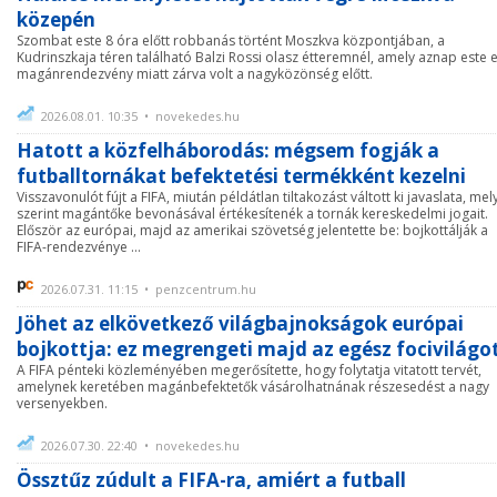
közepén
Szombat este 8 óra előtt robbanás történt Moszkva központjában, a
Kudrinszkaja téren található Balzi Rossi olasz étteremnél, amely aznap este 
magánrendezvény miatt zárva volt a nagyközönség előtt.
2026.08.01. 10:35 • novekedes.hu
Hatott a közfelháborodás: mégsem fogják a
futballtornákat befektetési termékként kezelni
Visszavonulót fújt a FIFA, miután példátlan tiltakozást váltott ki javaslata, mel
szerint magántőke bevonásával értékesítenék a tornák kereskedelmi jogait.
Először az európai, majd az amerikai szövetség jelentette be: bojkottálják a
FIFA-rendezvénye ...
2026.07.31. 11:15 • penzcentrum.hu
Jöhet az elkövetkező világbajnokságok európai
bojkottja: ez megrengeti majd az egész focivilágo
A FIFA pénteki közleményében megerősítette, hogy folytatja vitatott tervét,
amelynek keretében magánbefektetők vásárolhatnának részesedést a nagy
versenyekben.
2026.07.30. 22:40 • novekedes.hu
Össztűz zúdult a FIFA-ra, amiért a futball