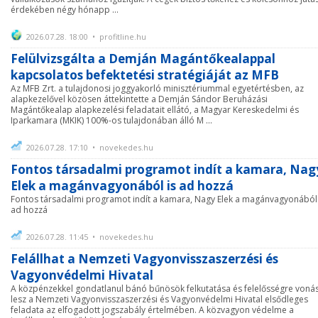
érdekében négy hónapp ...
2026.07.28. 18:00 • profitline.hu
Felülvizsgálta a Demján Magántőkealappal
kapcsolatos befektetési stratégiáját az MFB
Az MFB Zrt. a tulajdonosi joggyakorló minisztériummal egyetértésben, az
alapkezelővel közösen áttekintette a Demján Sándor Beruházási
Magántőkealap alapkezelési feladatait ellátó, a Magyar Kereskedelmi és
Iparkamara (MKIK) 100%-os tulajdonában álló M ...
2026.07.28. 17:10 • novekedes.hu
Fontos társadalmi programot indít a kamara, Nag
Elek a magánvagyonából is ad hozzá
Fontos társadalmi programot indít a kamara, Nagy Elek a magánvagyonából 
ad hozzá
2026.07.28. 11:45 • novekedes.hu
Felállhat a Nemzeti Vagyonvisszaszerzési és
Vagyonvédelmi Hivatal
A közpénzekkel gondatlanul bánó bűnösök felkutatása és felelősségre voná
lesz a Nemzeti Vagyonvisszaszerzési és Vagyonvédelmi Hivatal elsődleges
feladata az elfogadott jogszabály értelmében. A közvagyon védelme a