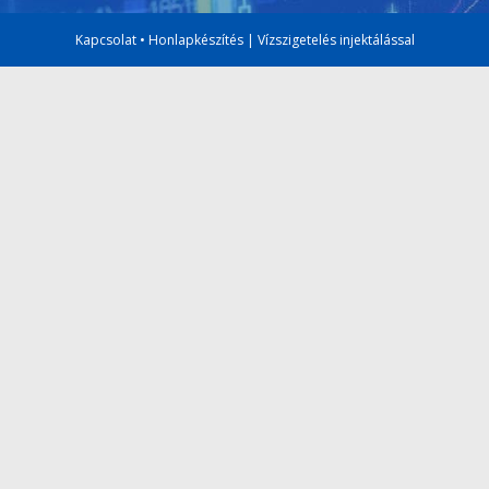
Kapcsolat
•
Honlapkészítés
|
Vízszigetelés injektálással