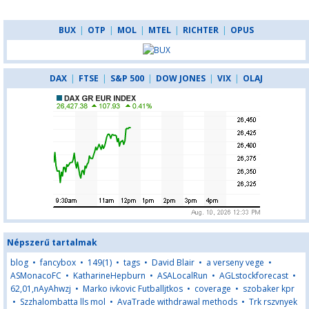
BUX
|
OTP
|
MOL
|
MTEL
|
RICHTER
|
OPUS
DAX
|
FTSE
|
S&P 500
|
DOW JONES
|
VIX
|
OLAJ
Népszerű tartalmak
blog
•
fancybox
•
149(1)
•
tags
•
David Blair
•
a verseny vege
•
ASMonacoFC
•
KatharineHepburn
•
ASALocalRun
•
AGLstockforecast
•
62,01,nAyAhwzj
•
Marko ivkovic Futballjtkos
•
coverage
•
szobaker kpr
•
Szzhalombatta lls mol
•
AvaTrade withdrawal methods
•
Trk rszvnyek