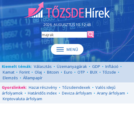
2026. AUGUSZTUS 10. 12:48
Kiemelt témák:
Választás
•
Üzemanyagárak
•
GDP
•
Infláció
•
Kamat
•
Forint
•
Olaj
•
Bitcoin
•
Euro
•
OTP
•
BUX
•
Tőzsde
•
Elemzés
•
Állampapír
Gyorslinkek:
Hazai részvény
•
Tőzsdeindexek
•
Valós idejű
árfolyamok
•
Határidős index
•
Deviza árfolyam
•
Arany árfolyam
•
Kriptovaluta árfolyam