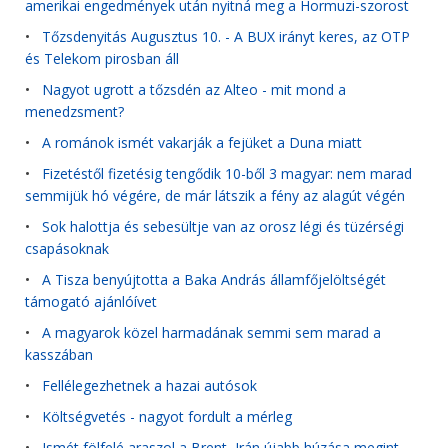
amerikai engedmények után nyitná meg a Hormuzi-szorost
•
Tőzsdenyitás Augusztus 10. - A BUX irányt keres, az OTP
és Telekom pirosban áll
•
Nagyot ugrott a tőzsdén az Alteo - mit mond a
menedzsment?
•
A románok ismét vakarják a fejüket a Duna miatt
•
Fizetéstől fizetésig tengődik 10-ből 3 magyar: nem marad
semmijük hó végére, de már látszik a fény az alagút végén
•
Sok halottja és sebesültje van az orosz légi és tüzérségi
csapásoknak
•
A Tisza benyújtotta a Baka András államfőjelöltségét
támogató ajánlóívet
•
A magyarok közel harmadának semmi sem marad a
kasszában
•
Fellélegezhetnek a hazai autósok
•
Költségvetés - nagyot fordult a mérleg
•
Ismét fölfelé araszol a Brent, Irán újabb húzása megint