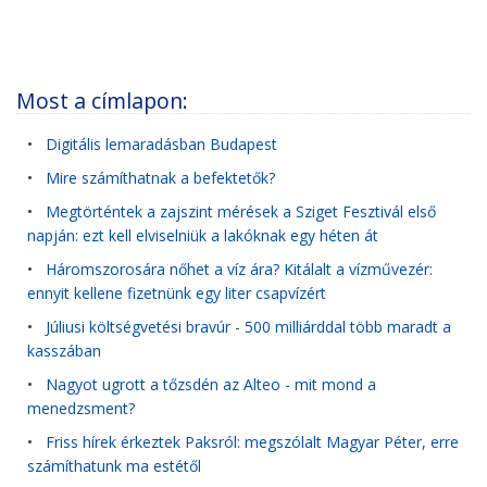
Most a címlapon:
•
Digitális lemaradásban Budapest
•
Mire számíthatnak a befektetők?
•
Megtörténtek a zajszint mérések a Sziget Fesztivál első
napján: ezt kell elviselniük a lakóknak egy héten át
•
Háromszorosára nőhet a víz ára? Kitálalt a vízművezér:
ennyit kellene fizetnünk egy liter csapvízért
•
Júliusi költségvetési bravúr - 500 milliárddal több maradt a
kasszában
•
Nagyot ugrott a tőzsdén az Alteo - mit mond a
menedzsment?
•
Friss hírek érkeztek Paksról: megszólalt Magyar Péter, erre
számíthatunk ma estétől