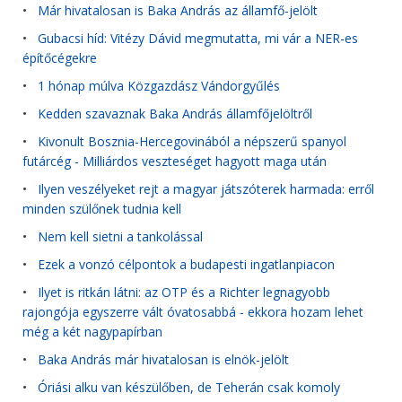
•
Már hivatalosan is Baka András az államfő-jelölt
•
Gubacsi híd: Vitézy Dávid megmutatta, mi vár a NER-es
építőcégekre
•
1 hónap múlva Közgazdász Vándorgyűlés
•
Kedden szavaznak Baka András államfőjelöltről
•
Kivonult Bosznia-Hercegovinából a népszerű spanyol
futárcég - Milliárdos veszteséget hagyott maga után
•
Ilyen veszélyeket rejt a magyar játszóterek harmada: erről
minden szülőnek tudnia kell
•
Nem kell sietni a tankolással
•
Ezek a vonzó célpontok a budapesti ingatlanpiacon
•
Ilyet is ritkán látni: az OTP és a Richter legnagyobb
rajongója egyszerre vált óvatosabbá - ekkora hozam lehet
még a két nagypapírban
•
Baka András már hivatalosan is elnök-jelölt
•
Óriási alku van készülőben, de Teherán csak komoly