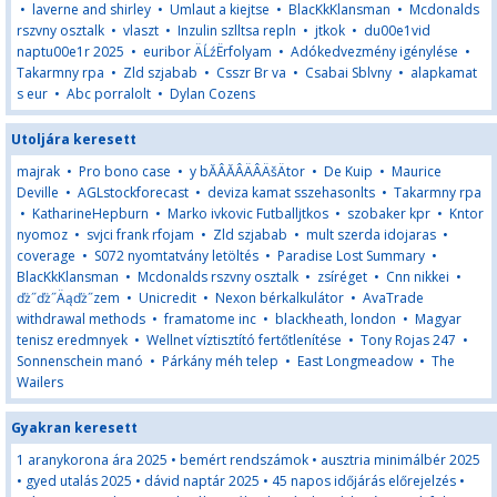
•
laverne and shirley
•
Umlaut a kiejtse
•
BlacKkKlansman
•
Mcdonalds
rszvny osztalk
•
vlaszt
•
Inzulin szlltsa repln
•
jtkok
•
du00e1vid
naptu00e1r 2025
•
euribor ÄĹźËrfolyam
•
Adókedvezmény igénylése
•
Takarmny rpa
•
Zld szjabab
•
Csszr Br va
•
Csabai Sblvny
•
alapkamat
s eur
•
Abc porralolt
•
Dylan Cozens
Utoljára keresett
majrak
•
Pro bono case
•
y bĂÂĂÂÄÂÄšÄtor
•
De Kuip
•
Maurice
Deville
•
AGLstockforecast
•
deviza kamat sszehasonlts
•
Takarmny rpa
•
KatharineHepburn
•
Marko ivkovic Futballjtkos
•
szobaker kpr
•
Kntor
nyomoz
•
svjci frank rfojam
•
Zld szjabab
•
mult szerda idojaras
•
coverage
•
S072 nyomtatvány letöltés
•
Paradise Lost Summary
•
BlacKkKlansman
•
Mcdonalds rszvny osztalk
•
zsíréget
•
Cnn nikkei
•
ďż˝ďż˝Äąďż˝zem
•
Unicredit
•
Nexon bérkalkulátor
•
AvaTrade
withdrawal methods
•
framatome inc
•
blackheath, london
•
Magyar
tenisz eredmnyek
•
Wellnet víztisztító fertőtlenítése
•
Tony Rojas 247
•
Sonnenschein manó
•
Párkány méh telep
•
East Longmeadow
•
The
Wailers
Gyakran keresett
1 aranykorona ára 2025
•
bemért rendszámok
•
ausztria minimálbér 2025
•
gyed utalás 2025
•
dávid naptár 2025
•
45 napos időjárás előrejelzés
•