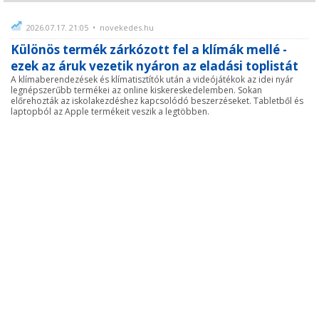
2026.07.17. 21:05 • novekedes.hu
Különös termék zárkózott fel a klímák mellé -
ezek az áruk vezetik nyáron az eladási toplistát
A klímaberendezések és klímatisztítók után a videójátékok az idei nyár
legnépszerűbb termékei az online kiskereskedelemben. Sokan
előrehozták az iskolakezdéshez kapcsolódó beszerzéseket. Tabletből és
laptopból az Apple termékeit veszik a legtöbben.