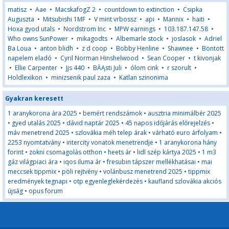
matisz
•
Aae
•
MacskafogZ 2
•
countdown to extinction
•
Csipka
Auguszta
•
Mitsubishi 1MF
•
V mint vrbossz
•
api
•
Mannix
•
haiti
•
Hoxa gyod utals
•
Nordstrom Inc
•
MPW earnings
•
103.187.147.58
•
Who owns SunPower
•
mikagodts
•
Albemarle stock
•
joslasok
•
Adriel
Ba Loua
•
anton blidh
•
z d coop
•
Bobby Henline
•
Shawnee
•
Bontott
napelem eladó
•
Cyril Norman Hinshelwood
•
Sean Cooper
•
t kivonjak
•
Ellie Carpenter
•
Jjs 440
•
BĂĄsti Juli
•
ólom cink
•
r szorult
•
Holdlexikon
•
minizsenik paul zaza
•
Katlan szinonima
Gyakran keresett
1 aranykorona ára 2025
•
bemért rendszámok
•
ausztria minimálbér 2025
•
gyed utalás 2025
•
dávid naptár 2025
•
45 napos időjárás előrejelzés
•
máv menetrend 2025
•
szlovákia méh telep árak
•
várható euro árfolyam
•
2253 nyomtatvány
•
intercity vonatok menetrendje
•
1 aranykorona hány
forint
•
zokni csomagolás otthon
•
heets ár
•
lidl szép kártya 2025
•
1 m3
gáz világpiaci ára
•
iqos iluma ár
•
fresubin tápszer mellékhatásai
•
mai
meccsek tippmix
•
pöli rejtvény
•
volánbusz menetrend 2025
•
tippmix
eredmények tegnapi
•
otp egyenleglekérdezés
•
kaufland szlovákia akciós
újság
•
opus forum