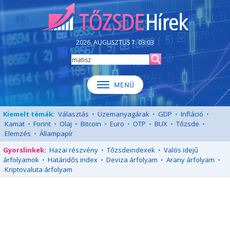
2026. AUGUSZTUS 7. 03:03
Kiemelt témák:
Választás
•
Üzemanyagárak
•
GDP
•
Infláció
•
Kamat
•
Forint
•
Olaj
•
Bitcoin
•
Euro
•
OTP
•
BUX
•
Tőzsde
•
Elemzés
•
Állampapír
Gyorslinkek:
Hazai részvény
•
Tőzsdeindexek
•
Valós idejű
árfolyamok
•
Határidős index
•
Deviza árfolyam
•
Arany árfolyam
•
Kriptovaluta árfolyam