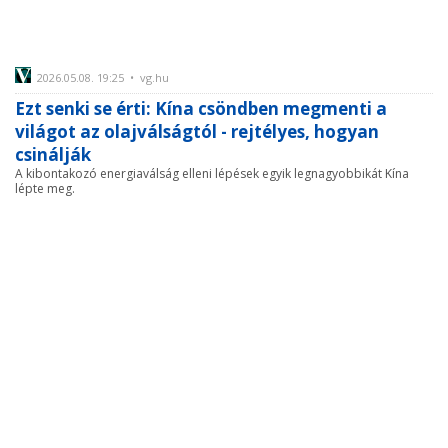
2026.05.08. 19:25 • vg.hu
Ezt senki se érti: Kína csöndben megmenti a
világot az olajválságtól - rejtélyes, hogyan
csinálják
A kibontakozó energiaválság elleni lépések egyik legnagyobbikát Kína
lépte meg.