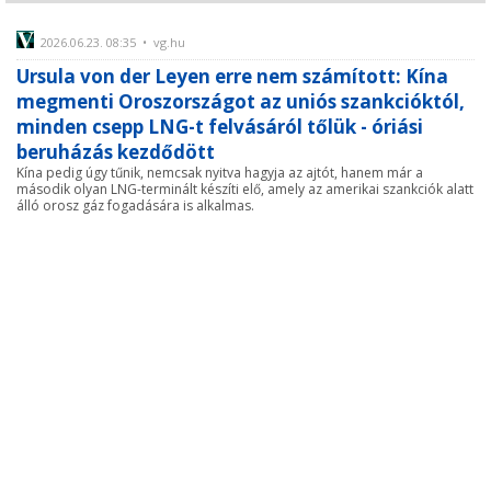
2026.06.23. 08:35 • vg.hu
Ursula von der Leyen erre nem számított: Kína
megmenti Oroszországot az uniós szankcióktól,
minden csepp LNG-t felvásáról tőlük - óriási
beruházás kezdődött
Kína pedig úgy tűnik, nemcsak nyitva hagyja az ajtót, hanem már a
második olyan LNG-terminált készíti elő, amely az amerikai szankciók alatt
álló orosz gáz fogadására is alkalmas.