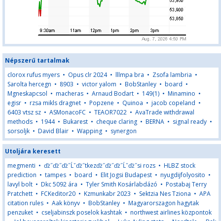
Népszerű tartalmak
clorox rufus myers
•
Opus clr 2024
•
lllmpa bra
•
Zsofa lambria
•
Sarolta hercegn
•
8903
•
victor yalom
•
BobStanley
•
board
•
Mgneskapcsol
•
macheras
•
Arnaud Bodart
•
149(1)
•
Minamino
•
egisr
•
rzsa mikls dragnet
•
Popzene
•
Quinoa
•
jacob copeland
•
6403 vtsz sz
•
ASMonacoFC
•
TEAOR7022
•
AvaTrade withdrawal
methods
•
1944
•
Bukarest
•
cheque claring
•
BERNA
•
signal ready
•
sorsoljk
•
David Blair
•
Wapping
•
synergon
Utoljára keresett
megmenti
•
ďż˝ďż˝ďż˝Ĺˇďż˝tkezďż˝ďż˝ďż˝Ĺˇďż˝si rozs
•
HLBZ stock
prediction
•
tampes
•
board
•
Elit Jogsi Budapest
•
nyugdijfolyosito
•
lavyl bolt
•
Dkc 5092 ára
•
Tyler Smith Kosárlabdázó
•
Postabaj Terry
Pratchett
•
FCKeditor20
•
Kzmunkabr 2023
•
Sektzia Nes Tziona
•
APA
citation rules
•
Aak könyv
•
BobStanley
•
Magyarorszagon hagytak
penzuket
•
cseljabinszk poselok kashtak
•
northwest airlines központok