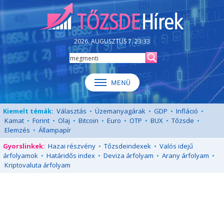
2026. AUGUSZTUS 7. 23:33
Kiemelt témák:
Választás
•
Üzemanyagárak
•
GDP
•
Infláció
•
Kamat
•
Forint
•
Olaj
•
Bitcoin
•
Euro
•
OTP
•
BUX
•
Tőzsde
•
Elemzés
•
Állampapír
Gyorslinkek:
Hazai részvény
•
Tőzsdeindexek
•
Valós idejű
árfolyamok
•
Határidős index
•
Deviza árfolyam
•
Arany árfolyam
•
Kriptovaluta árfolyam