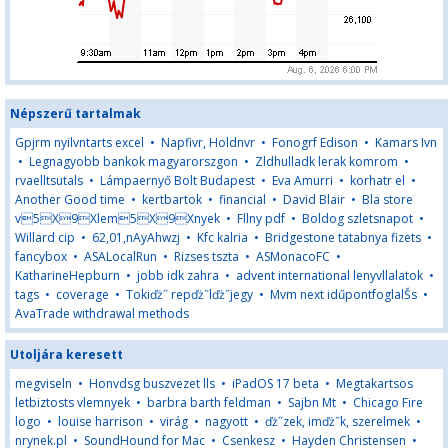
Népszerű tartalmak
Gpjrm nyilvntarts excel
•
Napfivr, Holdnvr
•
Fonogrf Edison
•
Kamars Ivn
•
Legnagyobb bankok magyarorszgon
•
Zldhulladk lerak komrom
•
rvaelltsutals
•
Lámpaernyő Bolt Budapest
•
Eva Amurri
•
korhatr el
•
Another Good time
•
kertbartok
•
financial
•
David Blair
•
Bla store
v5X9Xlem5X9Xnyek
•
Fllny pdf
•
Boldog szletsnapot
•
Willard cip
•
62,01,nAyAhwzj
•
Kfc kalria
•
Bridgestone tatabnya fizets
•
fancybox
•
ASALocalRun
•
Rizses tszta
•
ASMonacoFC
•
KatharineHepburn
•
jobb idk zahra
•
advent international lenyvllalatok
•
tags
•
coverage
•
Tokiďż˝ repďż˝lďż˝jegy
•
Mvm next idűpontfoglalŠs
•
AvaTrade withdrawal methods
Utoljára keresett
megviseln
•
Honvdsg buszvezet lls
•
iPadOS 17 beta
•
Megtakartsos
letbiztosts vlemnyek
•
barbra barth feldman
•
Sajbn Mt
•
Chicago Fire
logo
•
louise harrison
•
virág
•
nagyott
•
ďż˝zek, imďż˝k, szerelmek
•
nrynek.pl
•
SoundHound for Mac
•
Csenkesz
•
Hayden Christensen
•