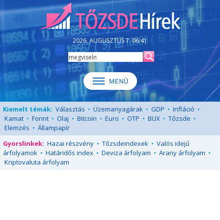
2026. AUGUSZTUS 7. 06:41
Kiemelt témák:
Választás
•
Üzemanyagárak
•
GDP
•
Infláció
•
Kamat
•
Forint
•
Olaj
•
Bitcoin
•
Euro
•
OTP
•
BUX
•
Tőzsde
•
Elemzés
•
Állampapír
Gyorslinkek:
Hazai részvény
•
Tőzsdeindexek
•
Valós idejű
árfolyamok
•
Határidős index
•
Deviza árfolyam
•
Arany árfolyam
•
Kriptovaluta árfolyam