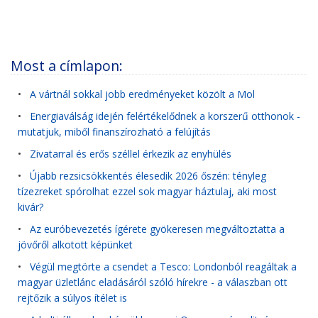
Most a címlapon:
•
A vártnál sokkal jobb eredményeket közölt a Mol
•
Energiaválság idején felértékelődnek a korszerű otthonok -
mutatjuk, miből finanszírozható a felújítás
•
Zivatarral és erős széllel érkezik az enyhülés
•
Újabb rezsicsökkentés élesedik 2026 őszén: tényleg
tízezreket spórolhat ezzel sok magyar háztulaj, aki most
kivár?
•
Az euróbevezetés ígérete gyökeresen megváltoztatta a
jövőről alkotott képünket
•
Végül megtörte a csendet a Tesco: Londonból reagáltak a
magyar üzletlánc eladásáról szóló hírekre - a válaszban ott
rejtőzik a súlyos ítélet is