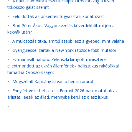
•
A balti államokra készül lecsapni Oroszország a litván
titkosszolgálat szerint
•
Feloldották az önkéntes fogyasztási korlátozást
•
Bod Péter Ákos: Vagyonkezelés közérdekből: mi jön a
kekvák után?
•
A mulcsozás titka, amitől szebb lesz a gyeped, mint valaha
•
Gyengüléssel zártak a New York-i tőzsde főbb mutatói
•
Ez már nyílt háború: Zelenszki kirúgott minisztere
ellentmondott az ukrán államfőnek - ballisztikus rakétákkal
támadná Oroszországot
•
Megszólalt Kapitány István a benzin áráról
•
Ennyiért vezethetsz te is Ferrarit 2026-ban: mutatjuk az
árlistát, leesik az állad, mennyibe kerül az olasz luxus
•