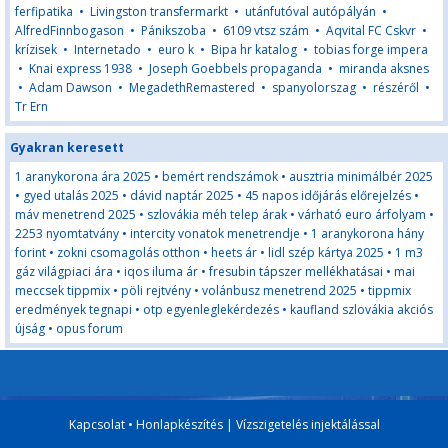
ferfipatika
•
Livingston transfermarkt
•
utánfutóval autópályán
•
AlfredFinnbogason
•
Pánikszoba
•
6109 vtsz szám
•
Aqvital FC Cskvr
•
krízisek
•
Internetado
•
euro k
•
Bipa hr katalog
•
tobias forge impera
•
Knai express 1938
•
Joseph Goebbels propaganda
•
miranda aksnes
•
Adam Dawson
•
MegadethRemastered
•
spanyolorszag
•
részéről
•
Tr Ern
Gyakran keresett
1 aranykorona ára 2025
•
bemért rendszámok
•
ausztria minimálbér 2025
•
gyed utalás 2025
•
dávid naptár 2025
•
45 napos időjárás előrejelzés
•
máv menetrend 2025
•
szlovákia méh telep árak
•
várható euro árfolyam
•
2253 nyomtatvány
•
intercity vonatok menetrendje
•
1 aranykorona hány
forint
•
zokni csomagolás otthon
•
heets ár
•
lidl szép kártya 2025
•
1 m3
gáz világpiaci ára
•
iqos iluma ár
•
fresubin tápszer mellékhatásai
•
mai
meccsek tippmix
•
pöli rejtvény
•
volánbusz menetrend 2025
•
tippmix
eredmények tegnapi
•
otp egyenleglekérdezés
•
kaufland szlovákia akciós
újság
•
opus forum
Kapcsolat
•
Honlapkészítés
|
Vízszigetelés injektálással