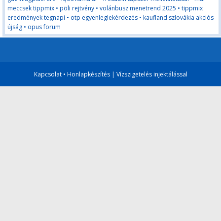
meccsek tippmix
•
pöli rejtvény
•
volánbusz menetrend 2025
•
tippmix
eredmények tegnapi
•
otp egyenleglekérdezés
•
kaufland szlovákia akciós
újság
•
opus forum
Kapcsolat
•
Honlapkészítés
|
Vízszigetelés injektálással