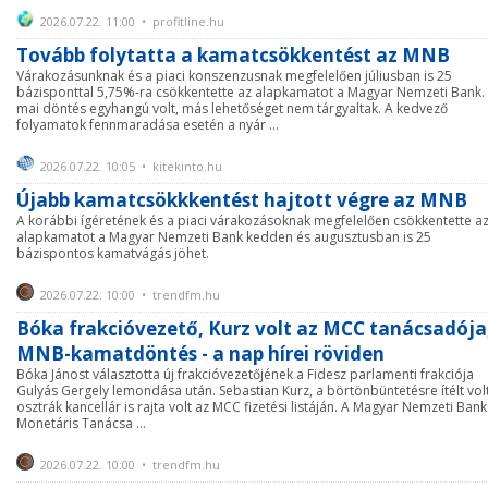
2026.07.22. 11:00 • profitline.hu
Tovább folytatta a kamatcsökkentést az MNB
Várakozásunknak és a piaci konszenzusnak megfelelően júliusban is 25
bázisponttal 5,75%-ra csökkentette az alapkamatot a Magyar Nemzeti Bank.
mai döntés egyhangú volt, más lehetőséget nem tárgyaltak. A kedvező
folyamatok fennmaradása esetén a nyár ...
2026.07.22. 10:05 • kitekinto.hu
Újabb kamatcsökkkentést hajtott végre az MNB
A korábbi ígéretének és a piaci várakozásoknak megfelelően csökkentette a
alapkamatot a Magyar Nemzeti Bank kedden és augusztusban is 25
bázispontos kamatvágás jöhet.
2026.07.22. 10:00 • trendfm.hu
Bóka frakcióvezető, Kurz volt az MCC tanácsadója
MNB-kamatdöntés - a nap hírei röviden
Bóka Jánost választotta új frakcióvezetőjének a Fidesz parlamenti frakciója
Gulyás Gergely lemondása után. Sebastian Kurz, a börtönbüntetésre ítélt vol
osztrák kancellár is rajta volt az MCC fizetési listáján. A Magyar Nemzeti Bank
Monetáris Tanácsa ...
2026.07.22. 10:00 • trendfm.hu