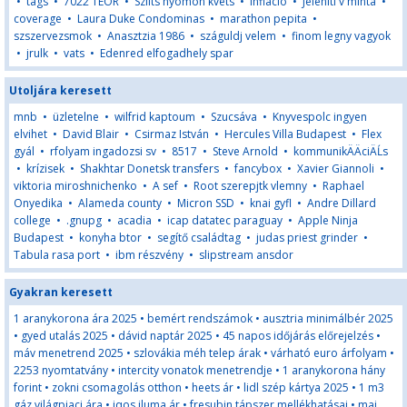
•
tags
•
7022 TEOR
•
Szllts nyomon kvets
•
Infláció
•
Jelenlti v minta
•
coverage
•
Laura Duke Condominas
•
marathon pepita
•
szszervezsmok
•
Anasztzia 1986
•
száguldj velem
•
finom legny vagyok
•
jrulk
•
vats
•
Edenred elfogadhely spar
Utoljára keresett
mnb
•
üzletelne
•
wilfrid kaptoum
•
Szucsáva
•
Knyvespolc ingyen
elvihet
•
David Blair
•
Csirmaz István
•
Hercules Villa Budapest
•
Flex
gyál
•
rfolyam ingadozsi sv
•
8517
•
Steve Arnold
•
kommunikÄÄciÄĹs
•
krízisek
•
Shakhtar Donetsk transfers
•
fancybox
•
Xavier Giannoli
•
viktoria miroshnichenko
•
A sef
•
Root szerepjtk vlemny
•
Raphael
Onyedika
•
Alameda county
•
Micron SSD
•
knai gyfl
•
Andre Dillard
college
•
.gnupg
•
acadia
•
icap datatec paraguay
•
Apple Ninja
Budapest
•
konyha btor
•
segítő családtag
•
judas priest grinder
•
Tabula rasa port
•
ibm részvény
•
slipstream ansdor
Gyakran keresett
1 aranykorona ára 2025
•
bemért rendszámok
•
ausztria minimálbér 2025
•
gyed utalás 2025
•
dávid naptár 2025
•
45 napos időjárás előrejelzés
•
máv menetrend 2025
•
szlovákia méh telep árak
•
várható euro árfolyam
•
2253 nyomtatvány
•
intercity vonatok menetrendje
•
1 aranykorona hány
forint
•
zokni csomagolás otthon
•
heets ár
•
lidl szép kártya 2025
•
1 m3
gáz világpiaci ára
•
iqos iluma ár
•
fresubin tápszer mellékhatásai
•
mai