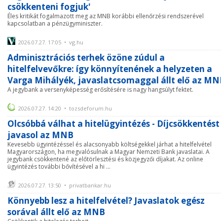
csökkenteni fogjuk'
Éles kritikát fogalmazott meg az MNB korábbi ellenőrzési rendszerével
kapcsolatban a pénzügyminiszter.
2026.07.27. 17:05 • vg.hu
Adminisztrációs terhek özöne zúdul a
hitelfelvevőkre: így könnyítenének a helyzeten a
Varga Mihályék, javaslatcsomaggal állt elő az MN
A jegybank a versenyképesség erősítésére is nagy hangsúlyt fektet.
2026.07.27. 14:20 • tozsdeforum.hu
Olcsóbbá válhat a hitelügyintézés - Díjcsökkentést
javasol az MNB
Kevesebb ügyintézéssel és alacsonyabb költségekkel járhat a hitelfelvétel
Magyarországon, ha megvalósulnak a Magyar Nemzeti Bank javaslatai. A
jegybank csökkentené az előtörlesztési és közjegyzői díjakat. Az online
ügyintézés további bővítésével a hi ...
2026.07.27. 13:50 • privatbankar.hu
Könnyebb lesz a hitelfelvétel? Javaslatok egész
sorával állt elő az MNB