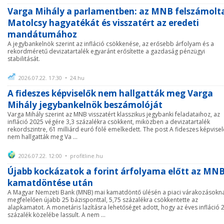
Varga Mihály a parlamentben: az MNB felszámolt
Matolcsy hagyatékát és visszatért az eredeti
mandátumához
A jegybankelnök szerint az infláció csökkenése, az erősebb árfolyam és a
rekordméretű devizatartalék egyaránt erősítette a gazdaság pénzügyi
stabilitását.
2026.07.22. 17:30 • 24.hu
A fideszes képviselők nem hallgatták meg Varga
Mihály jegybankelnök beszámolóját
Varga Mihály szerint az MNB visszatért klasszikus jegybanki feladataihoz, az
infláció 2025 végére 3,3 százalékra csökkent, miközben a devizatartalék
rekordszintre, 61 milliárd euró fölé emelkedett. The post A fideszes képvisel
nem hallgatták meg Va ...
2026.07.22. 12:00 • profitline.hu
Újabb kockázatok a forint árfolyama előtt az MN
kamatdöntése után
A Magyar Nemzeti Bank (MNB) mai kamatdöntő ülésén a piaci várakozásokn
megfelelően újabb 25 bázisponttal, 5,75 százalékra csökkentette az
alapkamatot. A monetáris lazításra lehetőséget adott, hogy az éves infláció 
százalék közelébe lassult. A nem ...