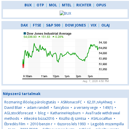
BUX
|
OTP
|
MOL
|
MTEL
|
RICHTER
|
OPUS
DAX
|
FTSE
|
S&P 500
|
DOW JONES
|
VIX
|
OLAJ
Népszerű tartalmak
Rozmaring illóolaj párologtatás
•
ASMonacoFC
•
62,01,nAyAhwzj
•
David Blair
•
adam randell
•
fancybox
•
a verseny vege
•
149(1)
•
AGLstockforecast
•
blog
•
KatharineHepburn
•
AvaTrade withdrawal
methods
•
étkezési búza2016
•
Kiszllsi dj szmtsa
•
ASALocalRun
•
Ébredés Film
•
2010 benzin r
•
6szoros lels 1993
•
Legjobb mszempilla