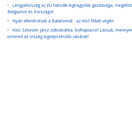
•
Lengyelország az EU hatodik legnagyobb gazdasága, megelőzi
Belgiumot és Írországot
•
Nyári ellenőrzések a Balatonnál - az első félidő végén
•
Kvíz: Szívesen jársz zsibvásárba, bolhapiacra? Lássuk, mennyir
ismered az ország legnépszerűbb vásárait!