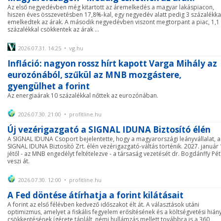
Az első negyedévben még kitartott az áremelkedés a magyar lakáspiacon,
hiszen éves összevetésben 17,8%-kal, egy negyedév alatt pedig 3 százalékka
emelkedtek az árak. A második negyedévben viszont megtorpant a piac, 1,1
százalékkal csökkentek az árak ...
2026.07.31. 14:25 • vg.hu
Infláció: nagyon rossz hírt kapott Varga Mihály az
eurozónából, szűkül az MNB mozgástere,
gyengülhet a forint
Az energiaárak 10 százalékkal nőttek az eurozónában.
2026.07.30. 21:00 • profitline.hu
Új vezérigazgató a SIGNAL IDUNA Biztosító élén
A SIGNAL IDUNA Csoport bejelentette, hogy a magyarországi leányvállalat, a
SIGNAL IDUNA Biztosító Zrt. élén vezérigazgató-váltás történik. 2027. január 
jétől - az MNB engedélyt feltételezve - a társaság vezetését dr. Bogdánffy Pét
veszi át.
2026.07.30. 12:00 • profitline.hu
A Fed döntése átírhatja a forint kilátásait
A forint az első félévben kedvező időszakot élt át. A választások utáni
optimizmus, amelyet a fiskális fegyelem erősítésének és a költségvetési hián
csökkentésének ígérete táplált, némi hullámzás mellett továbbra is a 360