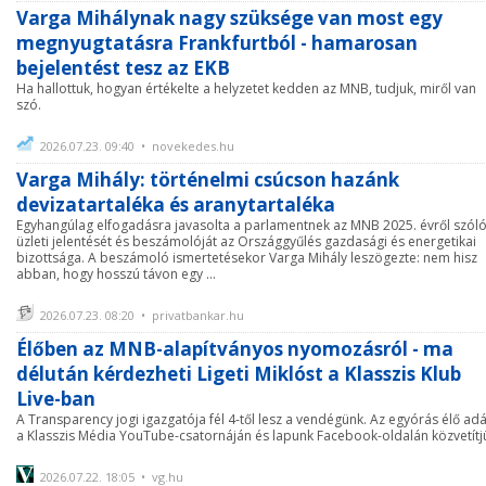
Varga Mihálynak nagy szüksége van most egy
megnyugtatásra Frankfurtból - hamarosan
bejelentést tesz az EKB
Ha hallottuk, hogyan értékelte a helyzetet kedden az MNB, tudjuk, miről van
szó.
2026.07.23. 09:40 • novekedes.hu
Varga Mihály: történelmi csúcson hazánk
devizatartaléka és aranytartaléka
Egyhangúlag elfogadásra javasolta a parlamentnek az MNB 2025. évről szól
üzleti jelentését és beszámolóját az Országgyűlés gazdasági és energetikai
bizottsága. A beszámoló ismertetésekor Varga Mihály leszögezte: nem hisz
abban, hogy hosszú távon egy ...
2026.07.23. 08:20 • privatbankar.hu
Élőben az MNB-alapítványos nyomozásról - ma
délután kérdezheti Ligeti Miklóst a Klasszis Klub
Live-ban
A Transparency jogi igazgatója fél 4-től lesz a vendégünk. Az egyórás élő adá
a Klasszis Média YouTube-csatornáján és lapunk Facebook-oldalán közvetítj
2026.07.22. 18:05 • vg.hu