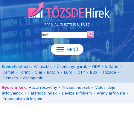
2026. AUGUSZTUS 8. 18:17
Kiemelt témák:
Választás
•
Üzemanyagárak
•
GDP
•
Infláció
•
Kamat
•
Forint
•
Olaj
•
Bitcoin
•
Euro
•
OTP
•
BUX
•
Tőzsde
•
Elemzés
•
Állampapír
Gyorslinkek:
Hazai részvény
•
Tőzsdeindexek
•
Valós idejű
árfolyamok
•
Határidős index
•
Deviza árfolyam
•
Arany árfolyam
•
Kriptovaluta árfolyam