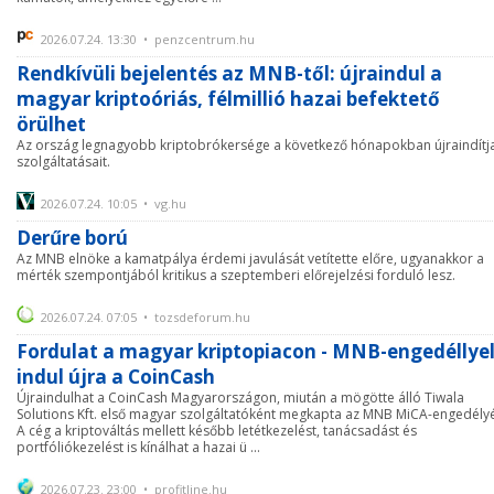
2026.07.24. 13:30 • penzcentrum.hu
Rendkívüli bejelentés az MNB-től: újraindul a
magyar kriptoóriás, félmillió hazai befektető
örülhet
Az ország legnagyobb kriptobrókersége a következő hónapokban újraindítj
szolgáltatásait.
2026.07.24. 10:05 • vg.hu
Derűre ború
Az MNB elnöke a kamatpálya érdemi javulását vetítette előre, ugyanakkor a
mérték szempontjából kritikus a szeptemberi előrejelzési forduló lesz.
2026.07.24. 07:05 • tozsdeforum.hu
Fordulat a magyar kriptopiacon - MNB-engedéllye
indul újra a CoinCash
Újraindulhat a CoinCash Magyarországon, miután a mögötte álló Tiwala
Solutions Kft. első magyar szolgáltatóként megkapta az MNB MiCA-engedélyé
A cég a kriptováltás mellett később letétkezelést, tanácsadást és
portfóliókezelést is kínálhat a hazai ü ...
2026.07.23. 23:00 • profitline.hu