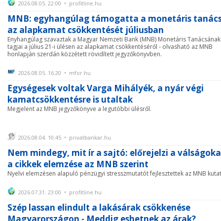
2026.08.05. 22:00 • profitline.hu
MNB: egyhangúlag támogatta a monetáris tanác
az alapkamat csökkentését júliusban
Enyhangúlag szavaztak a Magyar Nemzeti Bank (MNB) Monetáris Tanácsának
tagjai a július 21-i ülésen az alapkamat csökkentéséről - olvasható az MNB
honlapján szerdán közzétett rövidített jegyzőkönyvben.
2026.08.05. 16:20 • mfor.hu
Egységesek voltak Varga Mihályék, a nyár végi
kamatcsökkentésre is utaltak
Megjelent az MNB jegyzőkönyve a legutóbbi ülésről.
2026.08.04. 10:45 • privatbankar.hu
Nem mindegy, mit ír a sajtó: előrejelzi a válságoka
a cikkek elemzése az MNB szerint
Nyelvi elemzésen alapuló pénzügyi stresszmutatót fejlesztettek az MNB kutat
2026.07.31. 23:00 • profitline.hu
Szép lassan elindult a lakásárak csökkenése
Magyarországon - Meddig eshetnek az árak?