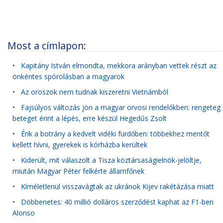
Most a címlapon:
•
Kapitány István elmondta, mekkora arányban vettek részt az
önkéntes spórolásban a magyarok
•
Az oroszok nem tudnak kiszeretni Vietnámból
•
Fajsúlyos változás jön a magyar orvosi rendelőkben: rengeteg
beteget érint a lépés, erre készül Hegedűs Zsolt
•
Érik a botrány a kedvelt vidéki fürdőben: többekhez mentőt
kellett hívni, gyerekek is kórházba kerültek
•
Kiderült, mit válaszolt a Tisza köztársaságielnök-jelöltje,
miután Magyar Péter felkérte államfőnek
•
Kíméletlenül visszavágtak az ukránok Kijev rakétázása miatt
•
Döbbenetes: 40 millió dolláros szerződést kaphat az F1-ben
Alonso