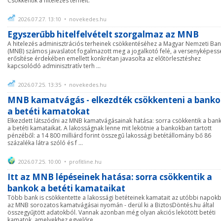
Csökkentik a hitelezés terheit.
2026.07.27. 13:10 • novekedes.hu
Egyszerűbb hitelfelvételt szorgalmaz az MNB
A hitelezés adminisztrációs terheinek csökkentéséhez a Magyar Nemzeti Ba
(MNB) számos javaslatot fogalmazott meg a jogalkotó felé, a versenyképess
erősítése érdekében emellett konkrétan javasolta az előtörlesztéshez
kapcsolódó adminisztratív terh ...
2026.07.25. 13:35 • novekedes.hu
MNB kamatvágás - elkezdték csökkenteni a banko
a betéti kamatokat
Elkezdett látszódni az MNB kamatvágásainak hatása: sorra csökkentik a ban
a betéti kamataikat. A lakosságnak lenne mit lekötnie a bankokban tartott
pénzéből: a 14 800 milliárd forint összegű lakossági betétállomány bő 86
százaléka látra szóló és f ...
2026.07.25. 10:00 • profitline.hu
Itt az MNB lépéseinek hatása: sorra csökkentik a
bankok a betéti kamataikat
Több bank is csökkentette a lakossági betéteinek kamatait az utóbbi napok
az MNB sorozatos kamatvágásai nyomán - derül ki a BiztosDöntés.hu által
összegyűjtött adatokból. Vannak azonban még olyan akciós lekötött betéti
kamatok, amelyekhez egyelőre ...