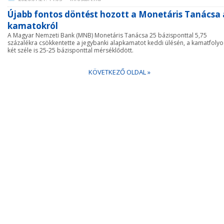
Újabb fontos döntést hozott a Monetáris Tanácsa 
kamatokról
A Magyar Nemzeti Bank (MNB) Monetáris Tanácsa 25 bázisponttal 5,75
százalékra csökkentette a jegybanki alapkamatot keddi ülésén, a kamatfoly
két széle is 25-25 bázisponttal mérséklődött.
KÖVETKEZŐ OLDAL »