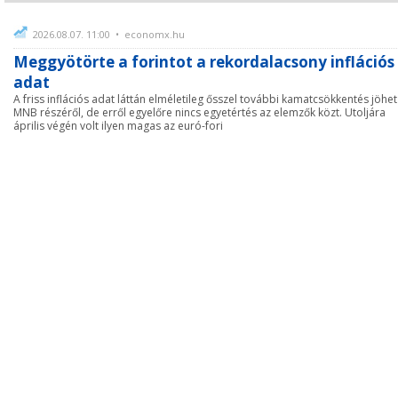
2026.08.07. 11:00 • economx.hu
Meggyötörte a forintot a rekordalacsony inflációs
adat
A friss inflációs adat láttán elméletileg ősszel további kamatcsökkentés jöhet
MNB részéről, de erről egyelőre nincs egyetértés az elemzők közt. Utoljára
április végén volt ilyen magas az euró-fori