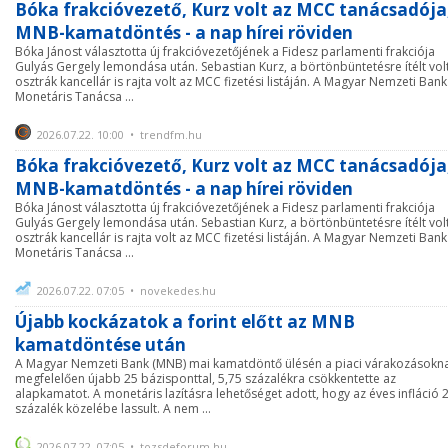
Bóka frakcióvezető, Kurz volt az MCC tanácsadója
MNB-kamatdöntés - a nap hírei röviden
Bóka Jánost választotta új frakcióvezetőjének a Fidesz parlamenti frakciója
Gulyás Gergely lemondása után. Sebastian Kurz, a börtönbüntetésre ítélt vol
osztrák kancellár is rajta volt az MCC fizetési listáján. A Magyar Nemzeti Bank
Monetáris Tanácsa ...
2026.07.22. 10:00 • trendfm.hu
Bóka frakcióvezető, Kurz volt az MCC tanácsadója
MNB-kamatdöntés - a nap hírei röviden
Bóka Jánost választotta új frakcióvezetőjének a Fidesz parlamenti frakciója
Gulyás Gergely lemondása után. Sebastian Kurz, a börtönbüntetésre ítélt vol
osztrák kancellár is rajta volt az MCC fizetési listáján. A Magyar Nemzeti Bank
Monetáris Tanácsa ...
2026.07.22. 07:05 • novekedes.hu
Újabb kockázatok a forint előtt az MNB
kamatdöntése után
A Magyar Nemzeti Bank (MNB) mai kamatdöntő ülésén a piaci várakozásokn
megfelelően újabb 25 bázisponttal, 5,75 százalékra csökkentette az
alapkamatot. A monetáris lazításra lehetőséget adott, hogy az éves infláció 
százalék közelébe lassult. A nem ...
2026.07.22. 07:05 • tozsdeforum.hu