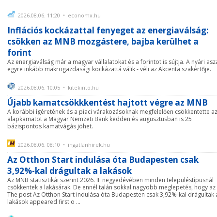
2026.08.06. 11:20 • economx.hu
Inflációs kockázattal fenyeget az energiaválság:
csökken az MNB mozgástere, bajba kerülhet a
forint
Az energiaválság már a magyar vállalatokat és a forintot is sújtja. A nyári asz
egyre inkább makrogazdasági kockázattá válik - véli az Akcenta szakértője.
2026.08.06. 10:05 • kitekinto.hu
Újabb kamatcsökkkentést hajtott végre az MNB
A korábbi ígéretének és a piaci várakozásoknak megfelelően csökkentette a
alapkamatot a Magyar Nemzeti Bank kedden és augusztusban is 25
bázispontos kamatvágás jöhet.
2026.08.06. 08:10 • ingatlanhirek.hu
Az Otthon Start indulása óta Budapesten csak
3,92%-kal drágultak a lakások
Az MNB statisztikái szerint 2026. II. negyedévében minden településtípusnál
csökkentek a lakásárak. De ennél talán sokkal nagyobb meglepetés, hogy az
The post Az Otthon Start indulása óta Budapesten csak 3,92%-kal drágultak 
lakások appeared first o ...