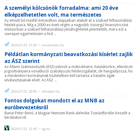
A személyi kölcsönök forradalma: ami 20 éve
elképzelhetetlen volt, ma természetes
Az elmúlt bő másfél évtizedben alapjaiban alakult át a szabad felhasználású
hitelek piaca. Míg a 2000-es évek végén a nagyobb összegű finanszírozást
elsősorban a szabad felhasználású jelzáloghitelek jelentették, mára ezt a
szerepet egyértelműen a fed ...
2026.07.23. 21:20 • novekedes.hu
Példátlan kormányzati beavatkozási kísérlet zajlik
az ÁSZ szerint
Az Állami Számvevőszék (ÁSZ) üdvözli a működésére, hatáskörére, ellenőrzé
jogosítványaira vonatkozó szabályozás felülvizsgálatát, de hangsúlyozza, h
a mindenkori kormánynak tiszteletben kell tartania a hatalmi ágak
elválasztásának elvét. Az ÁSZ ...
2026.07.23. 20:00 • infostart.hu
Fontos dolgokat mondott el az MNB az
euróbevezetésről
Banai Péter Benő, a Magyar Nemzeti Bank alelnöke Tusnádfürdőn beszélt a
kérdéskörről.
2026.07.23. 12:45 • vg.hu