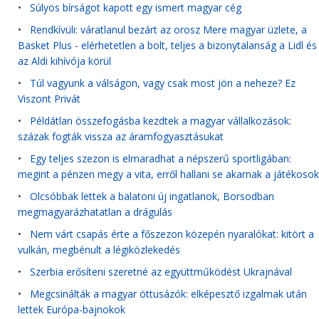
•
Súlyos bírságot kapott egy ismert magyar cég
•
Rendkívüli: váratlanul bezárt az orosz Mere magyar üzlete, a
Basket Plus - elérhetetlen a bolt, teljes a bizonytalanság a Lidl és
az Aldi kihívója körül
•
Túl vagyunk a válságon, vagy csak most jön a neheze? Ez
Viszont Privát
•
Példátlan összefogásba kezdtek a magyar vállalkozások:
százak fogták vissza az áramfogyasztásukat
•
Egy teljes szezon is elmaradhat a népszerű sportligában:
megint a pénzen megy a vita, erről hallani se akarnak a játékosok
•
Olcsóbbak lettek a balatoni új ingatlanok, Borsodban
megmagyarázhatatlan a drágulás
•
Nem várt csapás érte a főszezon közepén nyaralókat: kitört a
vulkán, megbénult a légiközlekedés
•
Szerbia erősíteni szeretné az együttműködést Ukrajnával
•
Megcsinálták a magyar öttusázók: elképesztő izgalmak után
lettek Európa-bajnokok