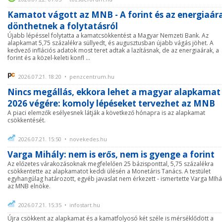
Kamatot vágott az MNB - A forint és az energiaár
dönthetnek a folytatásról
Újabb lépéssel folytatta a kamatcsökkentést a Magyar Nemzeti Bank. Az
alapkamat 5,75 százalékra süllyedt, és augusztusban újabb vágás jöhet. A
kedvező inflációs adatok most teret adtak a lazításnak, de az energiaárak, a
forint és a közel-keleti konfl ...
2026.07.21. 18:20 • penzcentrum.hu
Nincs megállás, ekkora lehet a magyar alapkamat
2026 végére: komoly lépéseket tervezhet az MNB
A piaci elemzők esélyesnek látják a következő hónapra is az alapkamat
csökkentését.
2026.07.21. 15:50 • novekedes.hu
Varga Mihály: nem is erős, nem is gyenge a forint
Az előzetes várakozásoknak megfelelően 25 bázisponttal, 5,75 százalékra
csökkentette az alapkamatot keddi ülésén a Monetáris Tanács. A testület
egyhangúlag határozott, egyéb javaslat nem érkezett - ismertette Varga MIhá
az MNB elnöke.
2026.07.21. 15:35 • infostart.hu
Újra csökkent az alapkamat és a kamatfolyosó két széle is mérséklődött a