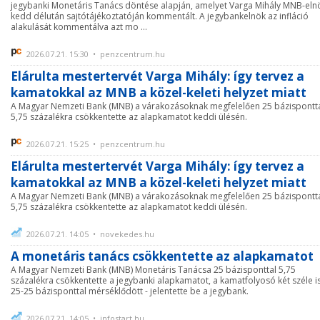
jegybanki Monetáris Tanács döntése alapján, amelyet Varga Mihály MNB-eln
kedd délután sajtótájékoztatóján kommentált. A jegybankelnök az infláció
alakulását kommentálva azt mo ...
2026.07.21. 15:30 • penzcentrum.hu
Elárulta mestertervét Varga Mihály: így tervez a
kamatokkal az MNB a közel-keleti helyzet miatt
A Magyar Nemzeti Bank (MNB) a várakozásoknak megfelelően 25 bázispontta
5,75 százalékra csökkentette az alapkamatot keddi ülésén.
2026.07.21. 15:25 • penzcentrum.hu
Elárulta mestertervét Varga Mihály: így tervez a
kamatokkal az MNB a közel-keleti helyzet miatt
A Magyar Nemzeti Bank (MNB) a várakozásoknak megfelelően 25 bázispontta
5,75 százalékra csökkentette az alapkamatot keddi ülésén.
2026.07.21. 14:05 • novekedes.hu
A monetáris tanács csökkentette az alapkamatot
A Magyar Nemzeti Bank (MNB) Monetáris Tanácsa 25 bázisponttal 5,75
százalékra csökkentette a jegybanki alapkamatot, a kamatfolyosó két széle i
25-25 bázisponttal mérséklődött - jelentette be a jegybank.
2026.07.21. 14:05 • infostart.hu