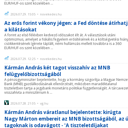
EUR/HUF-os szint közelében ...
2026.07.29. 15:05 • novekedes.hu
Az erős forint vékony jégen: a Fed döntése átírhat
a kilátásokat
A forint az első félévben kedvező időszakot élt át. A választások utáni
optimizmus, amelyet a fiskális fegyelem erősítésének és a költségvetési hián
csökkentésének ígérete táplált, némi hullámzás mellett továbbra is a 360
EUR/HUF-os szint közelében ...
2026.07.29. 12:25 • novekedes.hu
Kármán András két tagot visszahív az MNB
felügyelőbizottságából
A pénzügyminiszter bejelentette, hogy a kormány szigorítja a Magyar Nemze
Bank (MNB) gazdálkodásának ellenőrzését, miközben maradéktalanul
tiszteletben tartja a jegybank monetáris politikai függetlenségét. A tárcaveze
visszahívta a minisztérium k ...
2026.07.28. 21:05 • vg.hu
Kármán András váratlanul bejelentette: kirúgta
Nagy Márton embereit az MNB bizottságából, az ú
tagoknak is odavágott - 'A tiszteletdíjakat