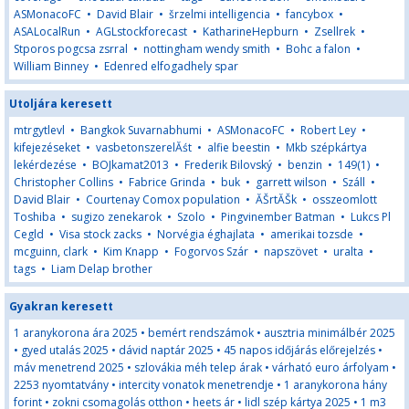
ASMonacoFC
•
David Blair
•
šrzelmi intelligencia
•
fancybox
•
ASALocalRun
•
AGLstockforecast
•
KatharineHepburn
•
Zsellrek
•
Stporos pogcsa zsrral
•
nottingham wendy smith
•
Bohc a falon
•
William Binney
•
Edenred elfogadhely spar
Utoljára keresett
mtrgytlevl
•
Bangkok Suvarnabhumi
•
ASMonacoFC
•
Robert Ley
•
kifejezéseket
•
vasbetonszerelĂśt
•
alfie beestin
•
Mkb szépkártya
lekérdezése
•
BOJkamat2013
•
Frederik Bilovský
•
benzin
•
149(1)
•
Christopher Collins
•
Fabrice Grinda
•
buk
•
garrett wilson
•
Száll
•
David Blair
•
Courtenay Comox population
•
ĂŠrtĂŠk
•
osszeomlott
Toshiba
•
sugizo zenekarok
•
Szolo
•
Pingvinember Batman
•
Lukcs Pl
Cegld
•
Visa stock zacks
•
Norvégia éghajlata
•
amerikai tozsde
•
mcguinn, clark
•
Kim Knapp
•
Fogorvos Szár
•
napszövet
•
uralta
•
tags
•
Liam Delap brother
Gyakran keresett
1 aranykorona ára 2025
•
bemért rendszámok
•
ausztria minimálbér 2025
•
gyed utalás 2025
•
dávid naptár 2025
•
45 napos időjárás előrejelzés
•
máv menetrend 2025
•
szlovákia méh telep árak
•
várható euro árfolyam
•
2253 nyomtatvány
•
intercity vonatok menetrendje
•
1 aranykorona hány
forint
•
zokni csomagolás otthon
•
heets ár
•
lidl szép kártya 2025
•
1 m3