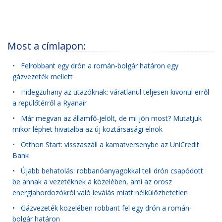
Most a címlapon:
•
Felrobbant egy drón a román-bolgár határon egy
gázvezeték mellett
•
Hidegzuhany az utazóknak: váratlanul teljesen kivonul erről
a repülőtérről a Ryanair
•
Már megvan az államfő-jelölt, de mi jön most? Mutatjuk
mikor léphet hivatalba az új köztársasági elnök
•
Otthon Start: visszaszáll a kamatversenybe az UniCredit
Bank
•
Újabb behatolás: robbanóanyagokkal teli drón csapódott
be annak a vezetéknek a közelében, ami az orosz
energiahordozókról való leválás miatt nélkülözhetetlen
•
Gázvezeték közelében robbant fel egy drón a román-
bolgár határon