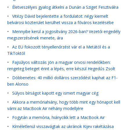
•
Életveszélyes gyalog átkelni a Dunán a Sziget Fesztiválra
•
Vitézy Dávid bejelentette a fordulatot: négy kiemelt
belvárosi közterület kerülhet vissza a főváros kezelésébe
•
Mennyibe kerül a jogosítvány 2026-ban? Vezetői engedély
megszerzésének menete, ára
•
Az EU fokozott tényellenőrzést vár el a Metától és a
TikToktól
•
Fajsúlyos változás jön a magyar orvosi rendelőkben:
rengeteg beteget érint a lépés, erre készül Hegedűs Zsolt
•
Döbbenetes: 40 millió dolláros szerződést kaphat az F1-
ben Alonso
•
Súlyos bírságot kapott egy ismert magyar cég
•
Akkora a memóriahiány, hogy több mint egy hónapot kell
várni az MacBook Air néhány modelljére
•
Fogytán a memória, hiánycikk lett a MacBook Air
•
Kíméletlenül visszavágtak az ukránok Kijev rakétázása