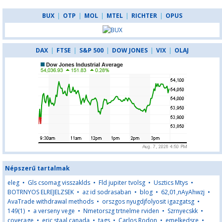
BUX
|
OTP
|
MOL
|
MTEL
|
RICHTER
|
OPUS
DAX
|
FTSE
|
S&P 500
|
DOW JONES
|
VIX
|
OLAJ
Népszerű tartalmak
eleg
•
Gls csomag visszaklds
•
Fld jupiter tvolsg
•
Usztics Mtys
•
BOTRNYOS ELREJELZSEK
•
az id sodrasaban
•
blog
•
62,01,nAyAhwzj
•
AvaTrade withdrawal methods
•
orszgos nyugdjfolyosit igazgatsg
•
149(1)
•
a verseny vege
•
Nmetorszg trtnelme rviden
•
Szrnyecskk
•
coverage
•
eric staal canada
•
tags
•
Carlos Rodon
•
emelkedsre
•