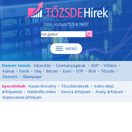
2026. AUGUSZTUS 8. 16:57
Kiemelt témák:
Választás
•
Üzemanyagárak
•
GDP
•
Infláció
•
Kamat
•
Forint
•
Olaj
•
Bitcoin
•
Euro
•
OTP
•
BUX
•
Tőzsde
•
Elemzés
•
Állampapír
Gyorslinkek:
Hazai részvény
•
Tőzsdeindexek
•
Valós idejű
árfolyamok
•
Határidős index
•
Deviza árfolyam
•
Arany árfolyam
•
Kriptovaluta árfolyam