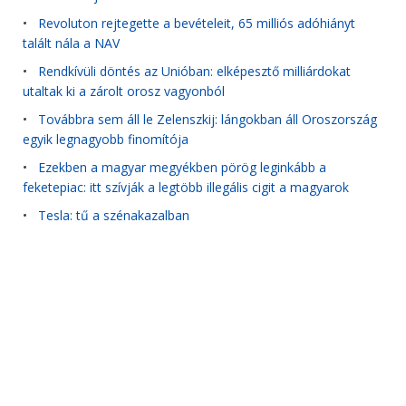
•
Revoluton rejtegette a bevételeit, 65 milliós adóhiányt
talált nála a NAV
•
Rendkívüli döntés az Unióban: elképesztő milliárdokat
utaltak ki a zárolt orosz vagyonból
•
Továbbra sem áll le Zelenszkij: lángokban áll Oroszország
egyik legnagyobb finomítója
•
Ezekben a magyar megyékben pörög leginkább a
feketepiac: itt szívják a legtöbb illegális cigit a magyarok
•
Tesla: tű a szénakazalban