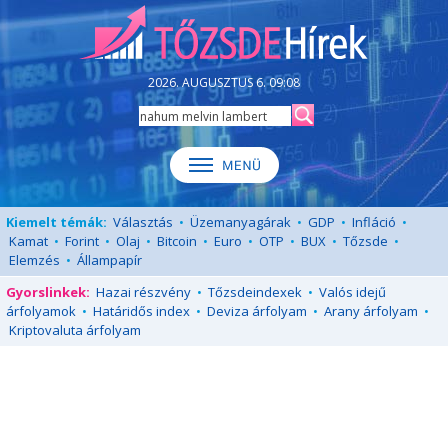
2026. AUGUSZTUS 6. 09:08
Kiemelt témák:
Választás
•
Üzemanyagárak
•
GDP
•
Infláció
•
Kamat
•
Forint
•
Olaj
•
Bitcoin
•
Euro
•
OTP
•
BUX
•
Tőzsde
•
Elemzés
•
Állampapír
Gyorslinkek:
Hazai részvény
•
Tőzsdeindexek
•
Valós idejű
árfolyamok
•
Határidős index
•
Deviza árfolyam
•
Arany árfolyam
•
Kriptovaluta árfolyam