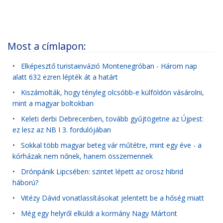
Most a címlapon:
•
Elképesztő turistainvázió Montenegróban - Három nap
alatt 632 ezren lépték át a határt
•
Kiszámolták, hogy tényleg olcsóbb-e külföldön vásárolni,
mint a magyar boltokban
•
Keleti derbi Debrecenben, tovább gyűjtögetne az Újpest:
ez lesz az NB I 3. fordulójában
•
Sokkal több magyar beteg vár műtétre, mint egy éve - a
kórházak nem nőnek, hanem összemennek
•
Drónpánik Lipcsében: szintet lépett az orosz hibrid
háború?
•
Vitézy Dávid vonatlassításokat jelentett be a hőség miatt
•
Még egy helyről elküldi a kormány Nagy Mártont