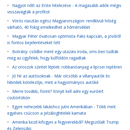
•
Nagyot nőtt az Erste hitelezése - A magasabb adók mégis
visszavágták a profitot
•
Vörös riasztás egész Magyarországon: rendkívüli hőség
várható, 40 fokig emelkedhet a hőmérséklet
•
Magyar Péter óvatosan optimista Paks kapcsán, a jövőről
is fontos bejelentéseket tett
•
Botrány: csődbe ment egy utazási iroda, sms-ben tudták
meg az ügyfelek, hogy külföldön ragadtak
•
Az oroszok szintet léptek: robbanóanyag a lipcsei reptéren
•
Jó hír az autósoknak - Már olcsóbb a villanyautók és
hibridek kötelezője, mint a hagyományos autóké
•
Merre tovább, forint? Ennyit kell adni egy euróért
csütörtökön
•
Egyre nehezebb lakáshoz jutni Amerikában - Több mint
egyéves csúcson a jelzáloghitelek kamata
•
Amerika kezd kifogyni a fegyverekből? Megszólalt Trump
és Zelenszkij