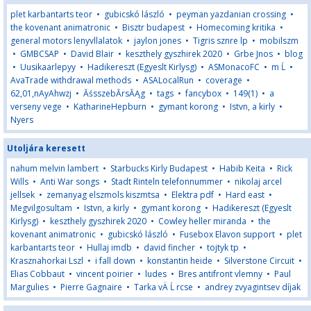
plet karbantarts teor
•
gubicskó lászló
•
peyman yazdanian crossing
•
the kovenant animatronic
•
Bisztr budapest
•
Homecoming kritika
•
general motors lenyvllalatok
•
jaylon jones
•
Tigris sznre lp
•
mobilszm
•
GMBCSAP
•
David Blair
•
keszthely gyszhirek 2020
•
Grbe Jnos
•
blog
•
Uusikaarlepyy
•
Hadikereszt (Egyeslt Kirlysg)
•
ASMonacoFC
•
m Ĺ
•
AvaTrade withdrawal methods
•
ASALocalRun
•
coverage
•
62,01,nAyAhwzj
•
ĂśsszebĂ­rsĂĄg
•
tags
•
fancybox
•
149(1)
•
a
verseny vege
•
KatharineHepburn
•
gymant korong
•
Istvn, a kirly
•
Nyers
Utoljára keresett
nahum melvin lambert
•
Starbucks Kirly Budapest
•
Habib Keita
•
Rick
Wills
•
Anti War songs
•
Stadt Rinteln telefonnummer
•
nikolaj arcel
jellsek
•
zemanyag elszmols kiszmtsa
•
Elektra pdf
•
Hard east
•
Megvilgosultam
•
Istvn, a kirly
•
gymant korong
•
Hadikereszt (Egyeslt
Kirlysg)
•
keszthely gyszhirek 2020
•
Cowley heller miranda
•
the
kovenant animatronic
•
gubicskó lászló
•
Fusebox Elavon support
•
plet
karbantarts teor
•
Hullaj imdb
•
david fincher
•
tojtyk tp
•
Krasznahorkai Lszl
•
i fall down
•
konstantin heide
•
Silverstone Circuit
•
Elias Cobbaut
•
vincent poirier
•
ludes
•
Bres antifront vlemny
•
Paul
Margulies
•
Pierre Gagnaire
•
Tarka vÄ Ĺ rcse
•
andrey zvyagintsev díjak