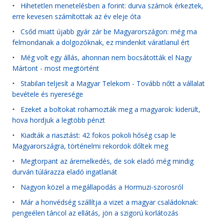
•
Hihetetlen menetelésben a forint: durva számok érkeztek,
erre kevesen számítottak az év eleje óta
•
Csőd miatt újabb gyár zár be Magyarországon: még ma
felmondanak a dolgozóknak, ez mindenkit váratlanul ért
•
Még volt egy állás, ahonnan nem bocsátották el Nagy
Mártont - most megtörtént
•
Stabilan teljesít a Magyar Telekom - Tovább nőtt a vállalat
bevétele és nyeresége
•
Ezeket a boltokat rohamozták meg a magyarok: kiderült,
hova hordjuk a legtöbb pénzt
•
Kiadták a riasztást: 42 fokos pokoli hőség csap le
Magyarországra, történelmi rekordok dőltek meg
•
Megtorpant az áremelkedés, de sok eladó még mindig
durván túlárazza eladó ingatlanát
•
Nagyon közel a megállapodás a Hormuzi-szorosról
•
Már a honvédség szállítja a vizet a magyar családoknak:
pengeélen táncol az ellátás, jön a szigorú korlátozás