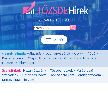
2026. AUGUSZTUS 8. 01:45
Kiemelt témák:
Választás
•
Üzemanyagárak
•
GDP
•
Infláció
•
Kamat
•
Forint
•
Olaj
•
Bitcoin
•
Euro
•
OTP
•
BUX
•
Tőzsde
•
Elemzés
•
Állampapír
Gyorslinkek:
Hazai részvény
•
Tőzsdeindexek
•
Valós idejű
árfolyamok
•
Határidős index
•
Deviza árfolyam
•
Arany árfolyam
•
Kriptovaluta árfolyam