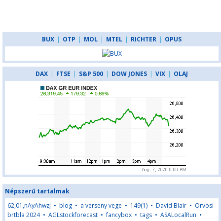
BUX
|
OTP
|
MOL
|
MTEL
|
RICHTER
|
OPUS
DAX
|
FTSE
|
S&P 500
|
DOW JONES
|
VIX
|
OLAJ
Népszerű tartalmak
62,01,nAyAhwzj
•
blog
•
a verseny vege
•
149(1)
•
David Blair
•
Orvosi
brtbla 2024
•
AGLstockforecast
•
fancybox
•
tags
•
ASALocalRun
•