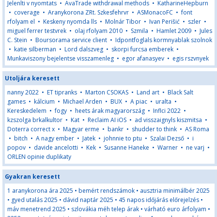
Jelenlti v nyomtats
•
AvaTrade withdrawal methods
•
KatharineHepburn
•
coverage
•
Aranykorona ZRt. Szkesfehrvr
•
ASMonacoFC
•
font
rfolyam el
•
Keskeny nyomda lls
•
Molnár Tibor
•
Ivan Perišić
•
szler
•
miguel ferrer testvrek
•
olaj rfolyam 2010
•
Szmila
•
Hamlet 2009
•
Jules
C. Stein
•
Boursorama service client
•
Idpontfoglals kormnyablak szolnok
•
katie silberman
•
Lord dalszveg
•
skorpi furcsa emberek
•
Munkaviszony bejelentse visszamenleg
•
egor afanasyev
•
egis rszvnyek
Utoljára keresett
nanny 2022
•
ET tipranks
•
Marton CSOKAS
•
Land art
•
Black Salt
games
•
kálcium
•
Michael Arden
•
BUX
•
A piac
•
uralta
•
Kereskedelem
•
fogy
•
heets árak magyarország
•
Inflci 2022
•
kzszolga brkalkultor
•
Kat
•
Reclaim AI iOS
•
ad visszaignyls kiszmitsa
•
Doterra correct x
•
Magyar erme
•
bankr
•
shudder to think
•
AS Roma
•
bitch
•
A nagy ember
•
Jatek
•
johnnie to ptu
•
Szalai Dezső
•
i
popov
•
davide ancelotti
•
Kek
•
Susanne Haneke
•
Warner
•
ne varj
•
ORLEN opinie duplikaty
Gyakran keresett
1 aranykorona ára 2025
•
bemért rendszámok
•
ausztria minimálbér 2025
•
gyed utalás 2025
•
dávid naptár 2025
•
45 napos időjárás előrejelzés
•
máv menetrend 2025
•
szlovákia méh telep árak
•
várható euro árfolyam
•