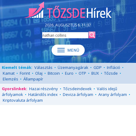
2026. AUGUSZTUS 6. 11:37
Kiemelt témák:
Választás
•
Üzemanyagárak
•
GDP
•
Infláció
•
Kamat
•
Forint
•
Olaj
•
Bitcoin
•
Euro
•
OTP
•
BUX
•
Tőzsde
•
Elemzés
•
Állampapír
Gyorslinkek:
Hazai részvény
•
Tőzsdeindexek
•
Valós idejű
árfolyamok
•
Határidős index
•
Deviza árfolyam
•
Arany árfolyam
•
Kriptovaluta árfolyam