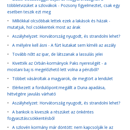
többletvizüket a szlovákok - Pozsony figyelmeztet, csak egy
esetben teszik ezt meg
•
Milliókkal olcsóbbak lettek ezek a lakások és házak -
mutatjuk, hol csökkentek most az árak
•
Aszályhelyzet: Horvátország nyugodt, és strandolni lehet?
•
A mélyére kell ásni - A fúrt kutakat sem kíméli az aszály
•
Tovább nőtt az ipar, de látszanak a lassulás jelei
•
Kivették az Orbán-kormányok Paks nyereségét - a
mostani baj is megelőzhető lett volna a pénzből?
•
Többet vásároltak a magyarok, de megtört a lendület
•
Elérkezett a fordulópont:megállt a Duna apadása,
hétvégére javulás várható
•
Aszályhelyzet: Horvátország nyugodt, és strandolni lehet?
•
A bankok is kiveszik a részüket az önkéntes
fogyasztáscsökkentésből
•
A szlovén kormány már döntött: nem kapcsolják le az