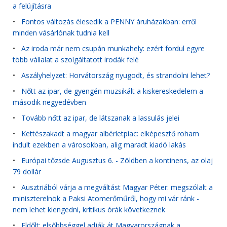
a felújításra
•
Fontos változás élesedik a PENNY áruházakban: erről
minden vásárlónak tudnia kell
•
Az iroda már nem csupán munkahely: ezért fordul egyre
több vállalat a szolgáltatott irodák felé
•
Aszályhelyzet: Horvátország nyugodt, és strandolni lehet?
•
Nőtt az ipar, de gyengén muzsikált a kiskereskedelem a
második negyedévben
•
Tovább nőtt az ipar, de látszanak a lassulás jelei
•
Kettészakadt a magyar albérletpiac: elképesztő roham
indult ezekben a városokban, alig maradt kiadó lakás
•
Európai tőzsde Augusztus 6. - Zöldben a kontinens, az olaj
79 dollár
•
Ausztriából várja a megváltást Magyar Péter: megszólalt a
miniszterelnök a Paksi Atomerőműről, hogy mi vár ránk -
nem lehet kiengedni, kritikus órák következnek
•
Eldőlt: elsőbbséggel adják át Magyarországnak a