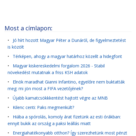
Most a címlapon:
•
Jó hírt hozott Magyar Péter a Dunáról, de figyelmeztetést
is közölt
•
Térképen, ahogy a magyar határhoz közelít a hidegfont
•
Magyar kiskereskedelmi forgalom 2026 - Stabil
növekedést mutatnak a friss KSH adatok
•
Elnök maradhat Gianni Infantino, egyelőre nem buktatták
meg: mi jön most a FIFA vezetőjének?
•
Újabb kamatcsökkkentést hajtott végre az MNB
•
Kilenc centi: Paks megmenkült?
•
Hiába a spórolás, komoly árat fizetünk az esti órákban:
ennyit bukik az ország a paksi leállás miatt
•
Energiahatékonyabb otthon? Így szerezhetünk most pénzt