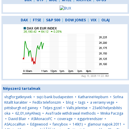
DAX
|
FTSE
|
S&P 500
|
DOW JONES
|
VIX
|
OLAJ
Népszerű tartalmak
vlsgforgatknyvek
•
svjci bank budapesten
•
KatharineHepburn
•
Sofina
Kitallt karakter
•
FedEx telefonszm
•
blog
•
tags
•
a verseny vege
•
pittsburgh ed gainey
•
Teljes gzzel
•
Valls jelentse
•
23a60 helyesbítés
oka
•
62,01,nAyAhwzj
•
AvaTrade withdrawal methods
•
Mnika Pacziga
•
David Blair
•
ASMonacoFC
•
coverage
•
egyprtrendszer
•
ASALocalRun
•
Edgewood
•
fancybox
•
149(1)
•
glamour napok 2011
•