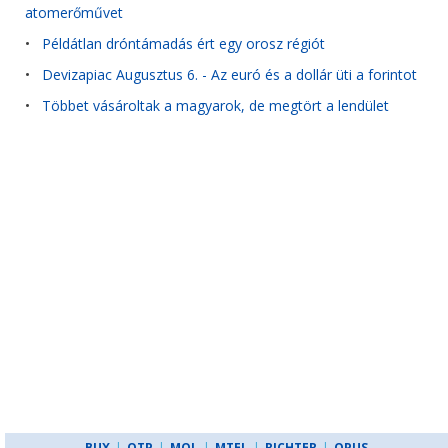
atomerőművet
•
Példátlan dróntámadás ért egy orosz régiót
•
Devizapiac Augusztus 6. - Az euró és a dollár üti a forintot
•
Többet vásároltak a magyarok, de megtört a lendület
BUX
|
OTP
|
MOL
|
MTEL
|
RICHTER
|
OPUS