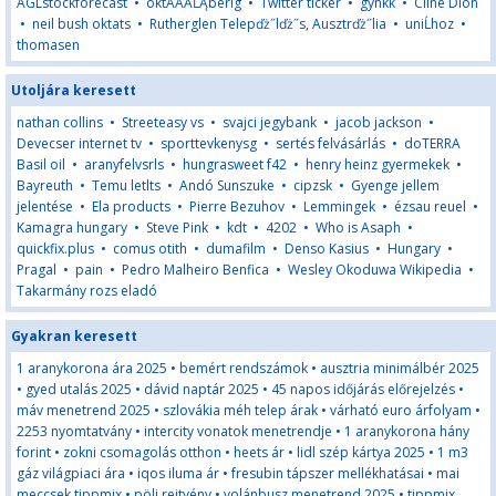
AGLstockforecast
•
oktÄÂĂĹĄberig
•
Twitter ticker
•
gynkk
•
Cline Dion
•
neil bush oktats
•
Rutherglen Telepďż˝lďż˝s, Ausztrďż˝lia
•
uniĹhoz
•
thomasen
Utoljára keresett
nathan collins
•
Streeteasy vs
•
svajci jegybank
•
jacob jackson
•
Devecser internet tv
•
sporttevkenysg
•
sertés felvásárlás
•
doTERRA
Basil oil
•
aranyfelvsrls
•
hungrasweet f42
•
henry heinz gyermekek
•
Bayreuth
•
Temu letlts
•
Andó Sunszuke
•
cipzsk
•
Gyenge jellem
jelentése
•
Ela products
•
Pierre Bezuhov
•
Lemmingek
•
ézsau reuel
•
Kamagra hungary
•
Steve Pink
•
kdt
•
4202
•
Who is Asaph
•
quickfix.plus
•
comus otith
•
dumafilm
•
Denso Kasius
•
Hungary
•
Pragal
•
pain
•
Pedro Malheiro Benfica
•
Wesley Okoduwa Wikipedia
•
Takarmány rozs eladó
Gyakran keresett
1 aranykorona ára 2025
•
bemért rendszámok
•
ausztria minimálbér 2025
•
gyed utalás 2025
•
dávid naptár 2025
•
45 napos időjárás előrejelzés
•
máv menetrend 2025
•
szlovákia méh telep árak
•
várható euro árfolyam
•
2253 nyomtatvány
•
intercity vonatok menetrendje
•
1 aranykorona hány
forint
•
zokni csomagolás otthon
•
heets ár
•
lidl szép kártya 2025
•
1 m3
gáz világpiaci ára
•
iqos iluma ár
•
fresubin tápszer mellékhatásai
•
mai
meccsek tippmix
•
pöli rejtvény
•
volánbusz menetrend 2025
•
tippmix