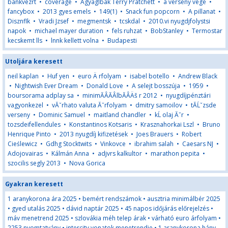
bankvezrt
•
coverage
•
Agyaglbak Terry Pratchett
•
a verseny vege
•
fancybox
•
2013 gyes emels
•
149(1)
•
Snack fun popcorn
•
A pillanat
•
Disznflk
•
Vradi Jzsef
•
megmentsk
•
tcskdal
•
2010.vi nyugdjfolystsi
napok
•
michael mayer duration
•
fels ruhzat
•
BobStanley
•
Termostar
kecskemt lls
•
lnnk kellett volna
•
Budapesti
Utoljára keresett
neil kaplan
•
Huf yen
•
euro Ä rfolyam
•
isabel botello
•
Andrew Black
•
Nightwish Ever Dream
•
Donald Love
•
A selejt bosszúja
•
1959
•
boursorama adplay sa
•
minimĂÂĂÂlbĂÂÄš r 2012
•
nyugdíjpénztári
vagyonkezel
•
vĂˇrhato valuta Ăˇrfolyam
•
dmitry samoilov
•
tĂĹˇzsde
verseny
•
Dominic Samuel
•
maitland chandler
•
kĹ olaj Ăˇr
•
tozsdeifellendules
•
Konstantinos Kotsaris
•
Krasznahorkai Lszl
•
Bruno
Henrique Pinto
•
2013 nyugdíj kifizetések
•
Joes Brauers
•
Robert
Cieślewicz
•
Gdhg Stocktwits
•
Vinkovce
•
ibrahim salah
•
Caesars NJ
•
Adojovairas
•
Kálmán Anna
•
adjvrs kalkultor
•
marathon pepita
•
szocilis segly 2013
•
Nova Gorica
Gyakran keresett
1 aranykorona ára 2025
•
bemért rendszámok
•
ausztria minimálbér 2025
•
gyed utalás 2025
•
dávid naptár 2025
•
45 napos időjárás előrejelzés
•
máv menetrend 2025
•
szlovákia méh telep árak
•
várható euro árfolyam
•
2253 nyomtatvány
•
intercity vonatok menetrendje
•
1 aranykorona hány