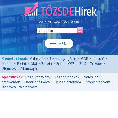
2026. AUGUSZTUS 9. 00:36
Kiemelt témák:
Választás
•
Üzemanyagárak
•
GDP
•
Infláció
•
Kamat
•
Forint
•
Olaj
•
Bitcoin
•
Euro
•
OTP
•
BUX
•
Tőzsde
•
Elemzés
•
Állampapír
Gyorslinkek:
Hazai részvény
•
Tőzsdeindexek
•
Valós idejű
árfolyamok
•
Határidős index
•
Deviza árfolyam
•
Arany árfolyam
•
Kriptovaluta árfolyam