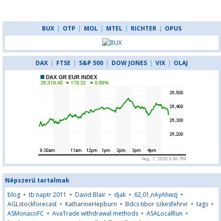
BUX
|
OTP
|
MOL
|
MTEL
|
RICHTER
|
OPUS
DAX
|
FTSE
|
S&P 500
|
DOW JONES
|
VIX
|
OLAJ
Népszerű tartalmak
blog
•
tb naptr 2011
•
David Blair
•
djak
•
62,01,nAyAhwzj
•
AGLstockforecast
•
KatharineHepburn
•
Bdcs tibor szkesfehrvr
•
tags
•
ASMonacoFC
•
AvaTrade withdrawal methods
•
ASALocalRun
•