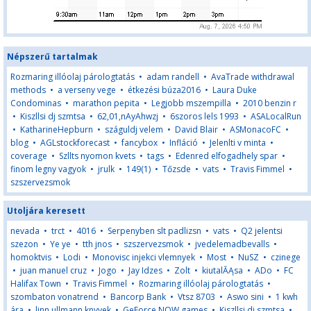
Népszerű tartalmak
Rozmaring illóolaj párologtatás
•
adam randell
•
AvaTrade withdrawal
methods
•
a verseny vege
•
étkezési búza2016
•
Laura Duke
Condominas
•
marathon pepita
•
Legjobb mszempilla
•
2010 benzin r
•
Kiszllsi dj szmtsa
•
62,01,nAyAhwzj
•
6szoros lels 1993
•
ASALocalRun
•
KatharineHepburn
•
száguldj velem
•
David Blair
•
ASMonacoFC
•
blog
•
AGLstockforecast
•
fancybox
•
Infláció
•
Jelenlti v minta
•
coverage
•
Szllts nyomon kvets
•
tags
•
Edenred elfogadhely spar
•
finom legny vagyok
•
jrulk
•
149(1)
•
Tőzsde
•
vats
•
Travis Fimmel
•
szszervezsmok
Utoljára keresett
nevada
•
trct
•
4016
•
Serpenyben slt padlizsn
•
vats
•
Q2 jelentsi
szezon
•
Ye ye
•
tth jnos
•
szszervezsmok
•
jvedelemadbevalls
•
homoktvis
•
Lodi
•
Monovisc injekci vlemnyek
•
Most
•
NuSZ
•
czinege
•
juan manuel cruz
•
Jogo
•
Jay Idzes
•
Zolt
•
kiutalĂĄsa
•
ADo
•
FC
Halifax Town
•
Travis Fimmel
•
Rozmaring illóolaj párologtatás
•
szombaton vonatrend
•
Bancorp Bank
•
Vtsz 8703
•
Aswo sini
•
1 kwh
ára
•
linn ullmann knyvek
•
GeForce NOW games
•
Kiszllsi dj szmtsa
•