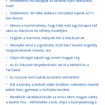
•
Kíméletlenül visszavágtak az ukránok Kijev rakétázása
miatt
•
Döbbenetes: 40 millió dolláros szerződést kaphat az F1-
ben Alonso
•
Akkora a memóriahiány, hogy több mint egy hónapot kell
várni az MacBook Air néhány modelljére
•
Fogytán a memória, hiánycikk lett a MacBook Air
•
Mennyibe kerül a jogosítvány 2026-ban? Vezetői engedély
megszerzésének menete, ára
•
Súlyos bírságot kapott egy ismert magyar cég
•
Az EU fokozott tényellenőrzést vár el a Metától és a
TikToktól
•
Az oroszok nem tudnak kiszeretni Vietnámból
•
Érik a botrány a kedvelt vidéki fürdőben: többekhez mentőt
kellett hívni, gyerekek is kórházba kerültek
•
Rendkívüli: váratlanul bezárt az orosz Mere magyar üzlete,
a Basket Plus - elérhetetlen a bolt, teljes a bizonytalanság a