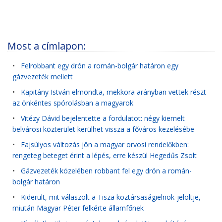
Most a címlapon:
•
Felrobbant egy drón a román-bolgár határon egy
gázvezeték mellett
•
Kapitány István elmondta, mekkora arányban vettek részt
az önkéntes spórolásban a magyarok
•
Vitézy Dávid bejelentette a fordulatot: négy kiemelt
belvárosi közterület kerülhet vissza a főváros kezelésébe
•
Fajsúlyos változás jön a magyar orvosi rendelőkben:
rengeteg beteget érint a lépés, erre készül Hegedűs Zsolt
•
Gázvezeték közelében robbant fel egy drón a román-
bolgár határon
•
Kiderült, mit válaszolt a Tisza köztársaságielnök-jelöltje,
miután Magyar Péter felkérte államfőnek