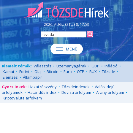
2026. AUGUSZTUS 8. 17:53
Kiemelt témák:
Választás
•
Üzemanyagárak
•
GDP
•
Infláció
•
Kamat
•
Forint
•
Olaj
•
Bitcoin
•
Euro
•
OTP
•
BUX
•
Tőzsde
•
Elemzés
•
Állampapír
Gyorslinkek:
Hazai részvény
•
Tőzsdeindexek
•
Valós idejű
árfolyamok
•
Határidős index
•
Deviza árfolyam
•
Arany árfolyam
•
Kriptovaluta árfolyam