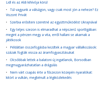
Lidl és az Aldi kihívója körül
•
Túl vagyunk a válságon, vagy csak most jön a neheze? Ez
Viszont Privát
•
Szerbia erősíteni szeretné az együttműködést Ukrajnával
•
Egy teljes szezon is elmaradhat a népszerű sportligában:
megint a pénzen megy a vita, erről hallani se akarnak a
játékosok
•
Példátlan összefogásba kezdtek a magyar vállalkozások:
százak fogták vissza az áramfogyasztásukat
•
Olcsóbbak lettek a balatoni új ingatlanok, Borsodban
megmagyarázhatatlan a drágulás
•
Nem várt csapás érte a főszezon közepén nyaralókat:
kitört a vulkán, megbénult a légiközlekedés