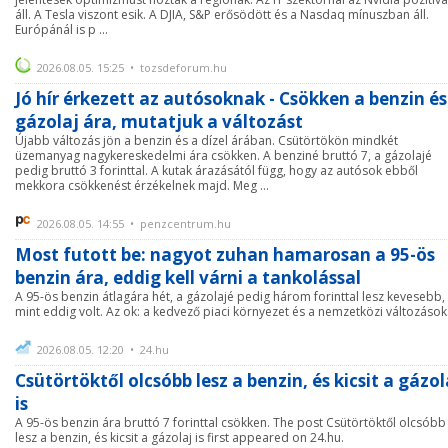
áll. A Tesla viszont esik. A DJIA, S&P erősödött és a Nasdaq mínuszban áll.
Európánál is p ...
2026.08.05. 15:25 • tozsdeforum.hu
Jó hír érkezett az autósoknak - Csökken a benzin és
gázolaj ára, mutatjuk a változást
Újabb változás jön a benzin és a dízel árában. Csütörtökön mindkét
üzemanyag nagykereskedelmi ára csökken. A benziné bruttó 7, a gázolajé
pedig bruttó 3 forinttal. A kutak árazásától függ, hogy az autósok ebből
mekkora csökkenést érzékelnek majd. Meg ...
2026.08.05. 14:55 • penzcentrum.hu
Most futott be: nagyot zuhan hamarosan a 95-ös
benzin ára, eddig kell várni a tankolással
A 95-ös benzin átlagára hét, a gázolajé pedig három forinttal lesz kevesebb,
mint eddig volt. Az ok: a kedvező piaci környezet és a nemzetközi változások
2026.08.05. 12:20 • 24.hu
Csütörtöktől olcsóbb lesz a benzin, és kicsit a gázol
is
A 95-ös benzin ára bruttó 7 forinttal csökken. The post Csütörtöktől olcsóbb
lesz a benzin, és kicsit a gázolaj is first appeared on 24.hu.