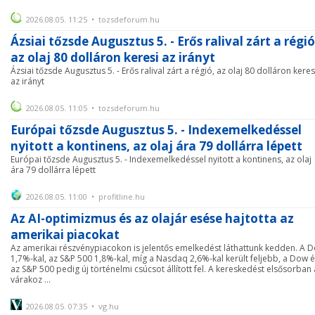
2026.08.05. 11:25 • tozsdeforum.hu
Ázsiai tőzsde Augusztus 5. - Erős ralival zárt a régió
az olaj 80 dolláron keresi az irányt
Ázsiai tőzsde Augusztus 5. - Erős ralival zárt a régió, az olaj 80 dolláron keres
az irányt
2026.08.05. 11:05 • tozsdeforum.hu
Európai tőzsde Augusztus 5. - Indexemelkedéssel
nyitott a kontinens, az olaj ára 79 dollárra lépett
Európai tőzsde Augusztus 5. - Indexemelkedéssel nyitott a kontinens, az olaj
ára 79 dollárra lépett
2026.08.05. 11:00 • profitline.hu
Az AI-optimizmus és az olajár esése hajtotta az
amerikai piacokat
Az amerikai részvénypiacokon is jelentős emelkedést láthattunk kedden. A 
1,7%-kal, az S&P 500 1,8%-kal, míg a Nasdaq 2,6%-kal került feljebb, a Dow 
az S&P 500 pedig új történelmi csúcsot állított fel. A kereskedést elsősorban 
várakoz ...
2026.08.05. 07:35 • vg.hu