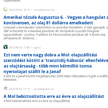
csütörtökön.
2026.08.06. 18:10 • tozsdeforum.hu
Amerikai tőzsde Augusztus 6. - Vegyes a hangulat 
kontinensen, az olaj 81 dollárra emelkedett
Lelassult a kereskedés csütörtökön az amerikai tőzsdéken. A DJIA gyengült, a
S&P erősödött és a Nasdaq pluszban áll. Európánál is pozitív hangulat
tapasztalható. London, Frankfurt és Párizs indexe pluszban áll. A Brent olaj
árfolyama 81 dollárná ...
2026.08.06. 17:40 • vg.hu
Ezt nem verte nagy dobra a Mol: olajszállítási
szerződést kötött a 'tranzitdíj-háborús' ellenfeléve
az olajtársaság - több mint kétmillió tonna
nyersolajat szállít le a Janaf
A Mol és a Janaf közötti megállapodás 2026 teljes időszakára rögzíti a szállít
feltételeit.
2026.08.06. 17:15 • privatbankar.hu
A Mol bebiztosította erre az évre az olajszállítást
A Mol bebiztosította erre az évre az olajszállítást