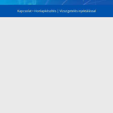
Kapcsolat
•
Honlapkészítés
|
Vízszigetelés injektálással