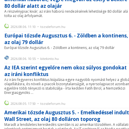
80 dollár alatt az olajár
A részvénypiac kivár; az iráni háború rendezésének lehetősége 80 dollár alá
tolta az olaj árfolyamát.
2026.08.06. 11:10 • tozsdeforum.hu
Európai tőzsde Augusztus 6. - Zöldben a kontinens,
az olaj 79 dollár
Európai tőzsde Augusztus 6. - Zöldben a kontinens, az olaj 79 dollár
2026.08.06. 10:55 • kitekinto.hu
Az IEA szerint egyelőre nem okoz súlyos gondokat
az iráni konfliktus
Az iráni fegyveres konfliktus kiújulása egyre nagyobb nyomást helyez a globá
olajellátásra, és növeli a piacok bizonytalanságát, a nyersolajpiacot azonba
egyelőre több tényező is stabilizálja - írta kedden Fatih Birol, a Nemzetközi
Energiaügynöks ...
2026.08.05. 17:50 • tozsdeforum.hu
Amerikai tőzsde Augusztus 5. - Emelkedéssel indult
Wall Street, az olaj 80 dolláron toporog
Maradt a lendületes kereskedés szerdán is az amerikai tőzsdéken. A vállalati
jelentések optimizmust hoztak a régiónak. Az IT szektornál az Nvidia pozitív