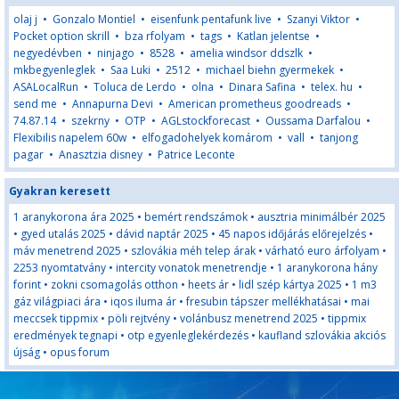
olaj j
•
Gonzalo Montiel
•
eisenfunk pentafunk live
•
Szanyi Viktor
•
Pocket option skrill
•
bza rfolyam
•
tags
•
Katlan jelentse
•
negyedévben
•
ninjago
•
8528
•
amelia windsor ddszlk
•
mkbegyenleglek
•
Saa Luki
•
2512
•
michael biehn gyermekek
•
ASALocalRun
•
Toluca de Lerdo
•
olna
•
Dinara Safina
•
telex. hu
•
send me
•
Annapurna Devi
•
American prometheus goodreads
•
74.87.14
•
szekrny
•
OTP
•
AGLstockforecast
•
Oussama Darfalou
•
Flexibilis napelem 60w
•
elfogadohelyek komárom
•
vall
•
tanjong
pagar
•
Anasztzia disney
•
Patrice Leconte
Gyakran keresett
1 aranykorona ára 2025
•
bemért rendszámok
•
ausztria minimálbér 2025
•
gyed utalás 2025
•
dávid naptár 2025
•
45 napos időjárás előrejelzés
•
máv menetrend 2025
•
szlovákia méh telep árak
•
várható euro árfolyam
•
2253 nyomtatvány
•
intercity vonatok menetrendje
•
1 aranykorona hány
forint
•
zokni csomagolás otthon
•
heets ár
•
lidl szép kártya 2025
•
1 m3
gáz világpiaci ára
•
iqos iluma ár
•
fresubin tápszer mellékhatásai
•
mai
meccsek tippmix
•
pöli rejtvény
•
volánbusz menetrend 2025
•
tippmix
eredmények tegnapi
•
otp egyenleglekérdezés
•
kaufland szlovákia akciós
újság
•
opus forum