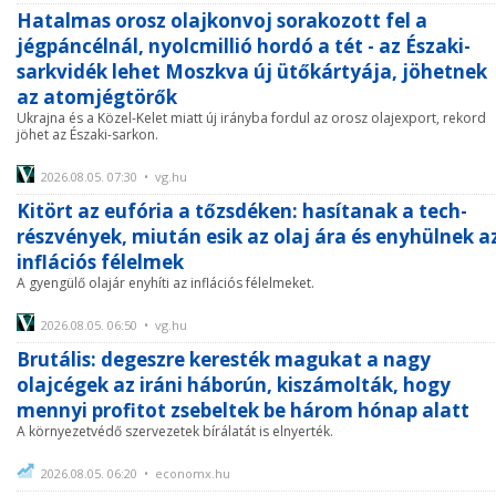
Hatalmas orosz olajkonvoj sorakozott fel a
jégpáncélnál, nyolcmillió hordó a tét - az Északi-
sarkvidék lehet Moszkva új ütőkártyája, jöhetnek
az atomjégtörők
Ukrajna és a Közel-Kelet miatt új irányba fordul az orosz olajexport, rekord
jöhet az Északi-sarkon.
2026.08.05. 07:30 • vg.hu
Kitört az eufória a tőzsdéken: hasítanak a tech-
részvények, miután esik az olaj ára és enyhülnek a
inflációs félelmek
A gyengülő olajár enyhíti az inflációs félelmeket.
2026.08.05. 06:50 • vg.hu
Brutális: degeszre keresték magukat a nagy
olajcégek az iráni háborún, kiszámolták, hogy
mennyi profitot zsebeltek be három hónap alatt
A környezetvédő szervezetek bírálatát is elnyerték.
2026.08.05. 06:20 • economx.hu