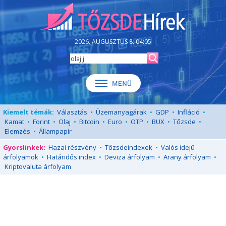
2026. AUGUSZTUS 8. 04:05
Kiemelt témák:
Választás
•
Üzemanyagárak
•
GDP
•
Infláció
•
Kamat
•
Forint
•
Olaj
•
Bitcoin
•
Euro
•
OTP
•
BUX
•
Tőzsde
•
Elemzés
•
Állampapír
Gyorslinkek:
Hazai részvény
•
Tőzsdeindexek
•
Valós idejű
árfolyamok
•
Határidős index
•
Deviza árfolyam
•
Arany árfolyam
•
Kriptovaluta árfolyam