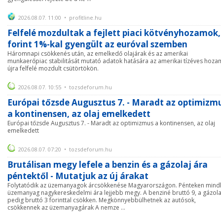
2026.08.07. 11:00 • profitline.hu
Felfelé mozdultak a fejlett piaci kötvényhozamok,
forint 1%-kal gyengült az euróval szemben
Háromnapi csökkenés után, az emelkedő olajárak és az amerikai
munkaerőpiac stabilitását mutató adatok hatására az amerikai tízéves hoza
újra felfelé mozdult csütörtökön.
2026.08.07. 10:55 • tozsdeforum.hu
Európai tőzsde Augusztus 7. - Maradt az optimizm
a kontinensen, az olaj emelkedett
Európai tőzsde Augusztus 7. - Maradt az optimizmus a kontinensen, az olaj
emelkedett
2026.08.07. 07:20 • tozsdeforum.hu
Brutálisan megy lefele a benzin és a gázolaj ára
péntektől - Mutatjuk az új árakat
Folytatódik az üzemanyagok árcsökkenése Magyarországon. Pénteken mind
üzemanyag nagykereskedelmi ára lejjebb megy. A benziné bruttó 9, a gázola
pedig bruttó 3 forinttal csökken. Megkönnyebbülhetnek az autósok,
csökkennek az üzemanyagárak A nemze ...