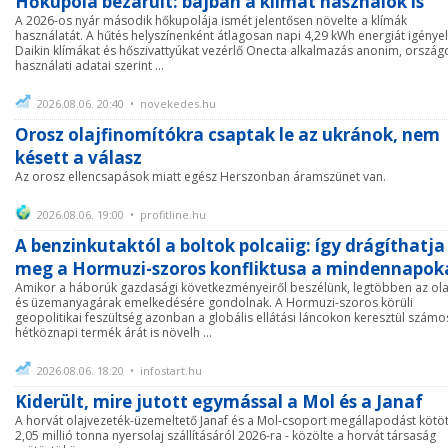
Hőkupola bezárult: bajban a klímát használók is
A 2026-os nyár második hőkupolája ismét jelentősen növelte a klímák
használatát. A hűtés helyszínenként átlagosan napi 4,29 kWh energiát igényel
Daikin klímákat és hőszivattyúkat vezérlő Onecta alkalmazás anonim, ország
használati adatai szerint ...
2026.08.06. 20:40 • novekedes.hu
Orosz olajfinomítókra csaptak le az ukránok, nem
késett a válasz
Az orosz ellencsapások miatt egész Herszonban áramszünet van.
2026.08.06. 19:00 • profitline.hu
A benzinkutaktól a boltok polcaiig: így drágíthatja
meg a Hormuzi-szoros konfliktusa a mindennapok
Amikor a háborúk gazdasági következményeiről beszélünk, legtöbben az ola
és üzemanyagárak emelkedésére gondolnak. A Hormuzi-szoros körüli
geopolitikai feszültség azonban a globális ellátási láncokon keresztül számo
hétköznapi termék árát is növelh ...
2026.08.06. 18:20 • infostart.hu
Kiderült, mire jutott egymással a Mol és a Janaf
A horvát olajvezeték-üzemeltető Janaf és a Mol-csoport megállapodást kötöt
2,05 millió tonna nyersolaj szállításáról 2026-ra - közölte a horvát társaság