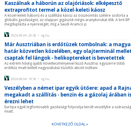
Kaszálnak a háborún az olajóriások: elképesztő
extraprofitot termel a közel-keleti káosz
A közel-keleti háború és a szállítási káosz az összeomlás szélére sodorta a
globális gazdaságot, az olajipari gigászok mégis aranykorukat élik. A brit BP
megduplázta a nyereségét, míg a Saudi Aramco p
2026.08.04. 20:50 • vg.hu
Már Ausztriában is erdőtüzek tombolnak: a magya
határ közvetlen közelében, egy olajterminál melle
csaptak fel lángok - helikoptereket is bevetettek
Az extrém hőség újabb következményeivel küzd Ausztria: egyszerre több
erdőtűz miatt kellett nagyszabású tűzoltói akciót indítani.
2026.08.04. 19:50 • vg.hu
Veszélyben a német ipar egyik ütőere: apad a Rajn
megakadt a szállítás - benzin és a gázolaj árában i
érezni lehet
Európa egyik legfontosabb gazdasági folyosója került veszélybe a szárazsá
miatt.
KÖVETKEZŐ OLDAL »