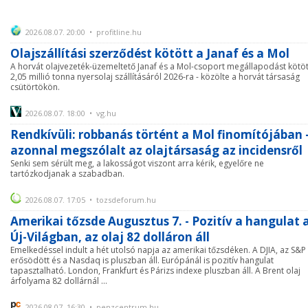
2026.08.07. 20:00 • profitline.hu
Olajszállítási szerződést kötött a Janaf és a Mol
A horvát olajvezeték-üzemeltető Janaf és a Mol-csoport megállapodást kötöt
2,05 millió tonna nyersolaj szállításáról 2026-ra - közölte a horvát társaság
csütörtökön.
2026.08.07. 18:00 • vg.hu
Rendkívüli: robbanás történt a Mol finomítójában 
azonnal megszólalt az olajtársaság az incidensről
Senki sem sérült meg, a lakosságot viszont arra kérik, egyelőre ne
tartózkodjanak a szabadban.
2026.08.07. 17:05 • tozsdeforum.hu
Amerikai tőzsde Augusztus 7. - Pozitív a hangulat 
Új-Világban, az olaj 82 dolláron áll
Emelkedéssel indult a hét utolsó napja az amerikai tőzsdéken. A DJIA, az S&P
erősödött és a Nasdaq is pluszban áll. Európánál is pozitív hangulat
tapasztalható. London, Frankfurt és Párizs indexe pluszban áll. A Brent olaj
árfolyama 82 dollárnál ...
2026.08.07. 16:30 • penzcentrum.hu