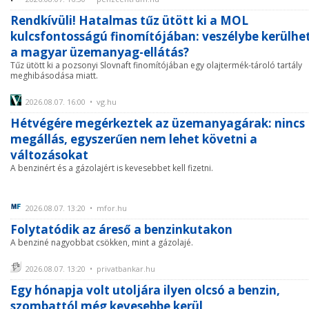
Rendkívüli! Hatalmas tűz ütött ki a MOL
kulcsfontosságú finomítójában: veszélybe kerülhe
a magyar üzemanyag-ellátás?
Tűz ütött ki a pozsonyi Slovnaft finomítójában egy olajtermék-tároló tartály
meghibásodása miatt.
2026.08.07. 16:00 • vg.hu
Hétvégére megérkeztek az üzemanyagárak: nincs
megállás, egyszerűen nem lehet követni a
változásokat
A benzinért és a gázolajért is kevesebbet kell fizetni.
2026.08.07. 13:20 • mfor.hu
Folytatódik az áreső a benzinkutakon
A benziné nagyobbat csökken, mint a gázolajé.
2026.08.07. 13:20 • privatbankar.hu
Egy hónapja volt utoljára ilyen olcsó a benzin,
szombattól még kevesebbe kerül