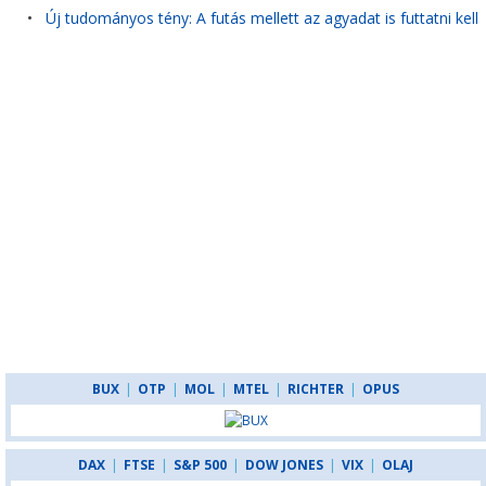
•
Új tudományos tény: A futás mellett az agyadat is futtatni kell
BUX
|
OTP
|
MOL
|
MTEL
|
RICHTER
|
OPUS
DAX
|
FTSE
|
S&P 500
|
DOW JONES
|
VIX
|
OLAJ