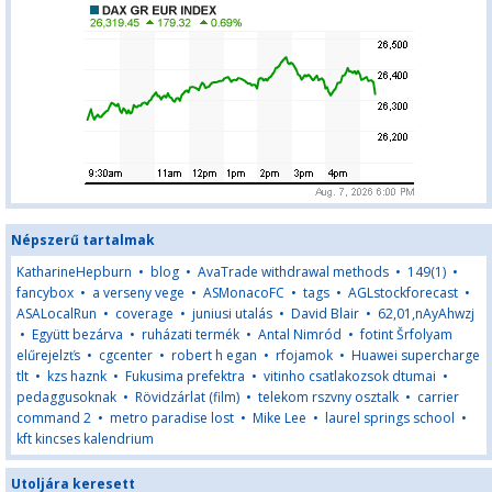
Népszerű tartalmak
KatharineHepburn
•
blog
•
AvaTrade withdrawal methods
•
149(1)
•
fancybox
•
a verseny vege
•
ASMonacoFC
•
tags
•
AGLstockforecast
•
ASALocalRun
•
coverage
•
juniusi utalás
•
David Blair
•
62,01,nAyAhwzj
•
Együtt bezárva
•
ruházati termék
•
Antal Nimród
•
fotint Šrfolyam
elűrejelzťs
•
cgcenter
•
robert h egan
•
rfojamok
•
Huawei supercharge
tlt
•
kzs haznk
•
Fukusima prefektra
•
vitinho csatlakozsok dtumai
•
pedaggusoknak
•
Rövidzárlat (film)
•
telekom rszvny osztalk
•
carrier
command 2
•
metro paradise lost
•
Mike Lee
•
laurel springs school
•
kft kincses kalendrium
Utoljára keresett