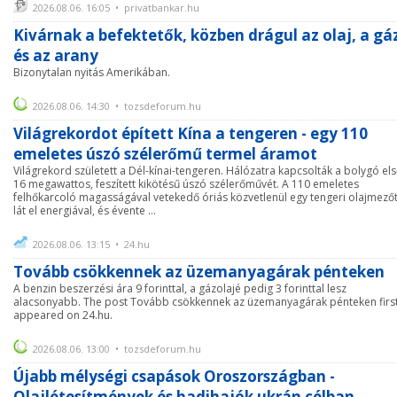
2026.08.06. 16:05 • privatbankar.hu
Kivárnak a befektetők, közben drágul az olaj, a gá
és az arany
Bizonytalan nyitás Amerikában.
2026.08.06. 14:30 • tozsdeforum.hu
Világrekordot épített Kína a tengeren - egy 110
emeletes úszó szélerőmű termel áramot
Világrekord született a Dél-kínai-tengeren. Hálózatra kapcsolták a bolygó el
16 megawattos, feszített kikötésű úszó szélerőművét. A 110 emeletes
felhőkarcoló magasságával vetekedő óriás közvetlenül egy tengeri olajmező
lát el energiával, és évente ...
2026.08.06. 13:15 • 24.hu
Tovább csökkennek az üzemanyagárak pénteken
A benzin beszerzési ára 9 forinttal, a gázolajé pedig 3 forinttal lesz
alacsonyabb. The post Tovább csökkennek az üzemanyagárak pénteken firs
appeared on 24.hu.
2026.08.06. 13:00 • tozsdeforum.hu
Újabb mélységi csapások Oroszországban -
Olajlétesítmények és hadihajók ukrán célban