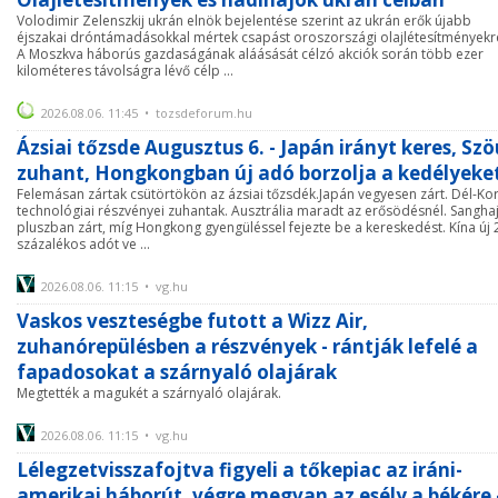
Volodimir Zelenszkij ukrán elnök bejelentése szerint az ukrán erők újabb
éjszakai dróntámadásokkal mértek csapást oroszországi olajlétesítményekr
A Moszkva háborús gazdaságának aláásását célzó akciók során több ezer
kilométeres távolságra lévő célp ...
2026.08.06. 11:45 • tozsdeforum.hu
Ázsiai tőzsde Augusztus 6. - Japán irányt keres, Szö
zuhant, Hongkongban új adó borzolja a kedélyeke
Felemásan zártak csütörtökön az ázsiai tőzsdék.Japán vegyesen zárt. Dél-Ko
technológiai részvényei zuhantak. Ausztrália maradt az erősödésnél. Sangha
pluszban zárt, míg Hongkong gyengüléssel fejezte be a kereskedést. Kína új 
százalékos adót ve ...
2026.08.06. 11:15 • vg.hu
Vaskos veszteségbe futott a Wizz Air,
zuhanórepülésben a részvények - rántják lefelé a
fapadosokat a szárnyaló olajárak
Megtették a magukét a szárnyaló olajárak.
2026.08.06. 11:15 • vg.hu
Lélegzetvisszafojtva figyeli a tőkepiac az iráni-
amerikai háborút, végre megvan az esély a békére 