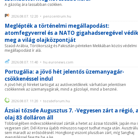
A gázolaj ára lassabban csökken.
2026.08.07. 12:20 • penzcentrum.hu
Meglépték a történelmi megállapodást:
atomfegyverrel és a NATO gigahadseregével védi
meg a világ olajközpontját
Szaúd-Arábia, Törökország és Pakisztán pénteken Mekkában közös védelmi
megállapodást ír alá.
2026.08.07. 11:40 • hu.euronews.com
Portugália: a jövő hét jelentős üzemanyagár-
csökkenéssel indul
A jövő hét jó híreket tartogat az autóvezetőknek: várhatóan jelentősen
csökkennek az üzemanyagárak, mind a gázolajé, mind a benziné.
2026.08.07. 11:20 • tozsdeforum.hu
Ázsiai tőzsde Augusztus 7. -Vegyesen zárt a régió, 
olaj 83 dolláron áll
Többségében indexcsökkenéssel zárták a hetet az ázsiai tőzsdék. Japán ma i
vegyesen zárt. Dél-Korea újabb mínuszos napot tudhat maga után. Ausztráli
sem maradt az erősödésnél. Hongkong viszont pluszban zárt, míg Sanghaj
gyengüléssel fejezte be a ke ...