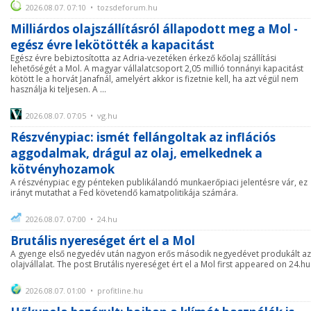
2026.08.07. 07:10 • tozsdeforum.hu
Milliárdos olajszállításról állapodott meg a Mol -
egész évre lekötötték a kapacitást
Egész évre bebiztosította az Adria-vezetéken érkező kőolaj szállítási
lehetőségét a Mol. A magyar vállalatcsoport 2,05 millió tonnányi kapacitást
kötött le a horvát Janafnál, amelyért akkor is fizetnie kell, ha azt végül nem
használja ki teljesen. A ...
2026.08.07. 07:05 • vg.hu
Részvénypiac: ismét fellángoltak az inflációs
aggodalmak, drágul az olaj, emelkednek a
kötvényhozamok
A részvénypiac egy pénteken publikálandó munkaerőpiaci jelentésre vár, ez
irányt mutathat a Fed követendő kamatpolitikája számára.
2026.08.07. 07:00 • 24.hu
Brutális nyereséget ért el a Mol
A gyenge első negyedév után nagyon erős második negyedévet produkált az
olajvállalat. The post Brutális nyereséget ért el a Mol first appeared on 24.hu
2026.08.07. 01:00 • profitline.hu