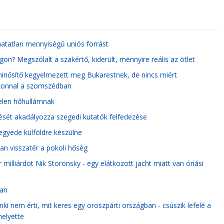
oghatatlan mennyiségű uniós forrást
n? Megszólalt a szakértő, kiderült, mennyire reális az ötlet
minősítő kegyelmezett meg Bukarestnek, de nincs miért
azonnal a szomszédban
telen hőhullámnak
ését akadályozza szegedi kutatók felfedezése
negyede külföldre készülne
n visszatér a pokoli hőség
ár milliárdot Nik Storonsky - egy elátkozott jacht miatt van óriási
ban
 nem érti, mit keres egy oroszpárti országban - csúszik lefelé a
helyette