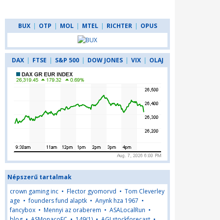
BUX
|
OTP
|
MOL
|
MTEL
|
RICHTER
|
OPUS
DAX
|
FTSE
|
S&P 500
|
DOW JONES
|
VIX
|
OLAJ
Népszerű tartalmak
crown gaming inc
•
Flector gyomorvd
•
Tom Cleverley
age
•
founders fund alaptk
•
Anynk hza 1967
•
fancybox
•
Mennyi az oraberem
•
ASALocalRun
•
blog
•
ASMonacoFC
•
149(1)
•
AGLstockforecast
•