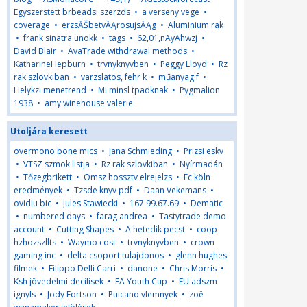
Egyszerstett brbeadsi szerzds
•
a verseny vege
•
coverage
•
erzsĂŠbetvĂĄrosujsĂĄg
•
Aluminium rak
•
frank sinatra unokk
•
tags
•
62,01,nAyAhwzj
•
David Blair
•
AvaTrade withdrawal methods
•
KatharineHepburn
•
trvnyknyvben
•
Peggy Lloyd
•
Rz
rak szlovkiban
•
varzslatos, fehr k
•
műanyag f
•
Helykzi menetrend
•
Mi minsl tpadknak
•
Pygmalion
1938
•
amy winehouse valerie
Utoljára keresett
overmono bone mics
•
Jana Schmieding
•
Prizsi eskv
•
VTSZ szmok listja
•
Rz rak szlovkiban
•
Nyírmadán
•
Tőzegbrikett
•
Omsz hossztv elrejelzs
•
Fc köln
eredmények
•
Tzsde knyv pdf
•
Daan Vekemans
•
ovidiu bic
•
Jules Stawiecki
•
167.99.67.69
•
Dematic
•
numbered days
•
farag andrea
•
Tastytrade demo
account
•
Cutting Shapes
•
A hetedik pecst
•
coop
hzhozszllts
•
Waymo cost
•
trvnyknyvben
•
crown
gaming inc
•
delta csoport tulajdonos
•
glenn hughes
filmek
•
Filippo Delli Carri
•
danone
•
Chris Morris
•
Ksh jövedelmi decilisek
•
FA Youth Cup
•
EU adszm
ignyls
•
Jody Fortson
•
Puicano vlemnyek
•
zoë