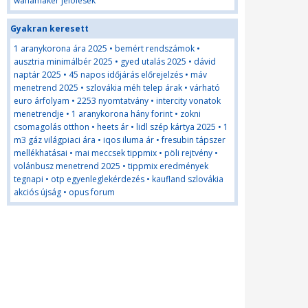
wanamaker jelölések
Gyakran keresett
1 aranykorona ára 2025
•
bemért rendszámok
•
ausztria minimálbér 2025
•
gyed utalás 2025
•
dávid
naptár 2025
•
45 napos időjárás előrejelzés
•
máv
menetrend 2025
•
szlovákia méh telep árak
•
várható
euro árfolyam
•
2253 nyomtatvány
•
intercity vonatok
menetrendje
•
1 aranykorona hány forint
•
zokni
csomagolás otthon
•
heets ár
•
lidl szép kártya 2025
•
1
m3 gáz világpiaci ára
•
iqos iluma ár
•
fresubin tápszer
mellékhatásai
•
mai meccsek tippmix
•
pöli rejtvény
•
volánbusz menetrend 2025
•
tippmix eredmények
tegnapi
•
otp egyenleglekérdezés
•
kaufland szlovákia
akciós újság
•
opus forum