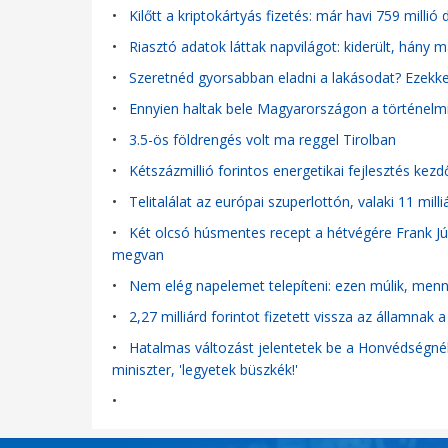
•
Kilőtt a kriptokártyás fizetés: már havi 759 millió
•
Riasztó adatok láttak napvilágot: kiderült, hány 
•
Szeretnéd gyorsabban eladni a lakásodat? Ezekkel
•
Ennyien haltak bele Magyarországon a történelm
•
3.5-ös földrengés volt ma reggel Tirolban
•
Kétszázmillió forintos energetikai fejlesztés kez
•
Telitalálat az európai szuperlottón, valaki 11 mi
•
Két olcsó húsmentes recept a hétvégére Frank Júli
megvan
•
Nem elég napelemet telepíteni: ezen múlik, menny
•
2,27 milliárd forintot fizetett vissza az államn
•
Hatalmas változást jelentetek be a Honvédségnél: 
miniszter, 'legyetek büszkék!'
•