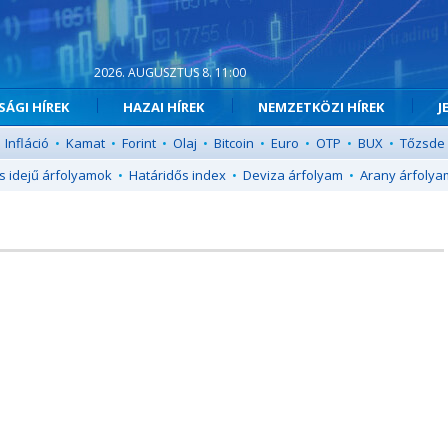
2026. AUGUSZTUS 8. 11:00
ÁGI HÍREK
HAZAI HÍREK
NEMZETKÖZI HÍREK
J
Infláció
•
Kamat
•
Forint
•
Olaj
•
Bitcoin
•
Euro
•
OTP
•
BUX
•
Tőzsde
s idejű árfolyamok
•
Határidős index
•
Deviza árfolyam
•
Arany árfolya