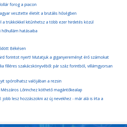
 dollár forog a piacon
magyar vesztette életét a brutális hőségben
 a trükkökkel kitűnhetsz a több ezer hirdetés közül
i hőhullám hatásaiba
dődött Békésen
lliárd forintot nyert! Mutatjuk a giganyereményt érő számokat
a filléres szakácskönyvéből: pár száz forintból, villámgyorsan
it spórolhatsz valójában a rezsin
ak a Mészáros Lőrinchez köthető magántőkealap
jobb lesz hozzászokni az új nevekhez - már alá is írta a