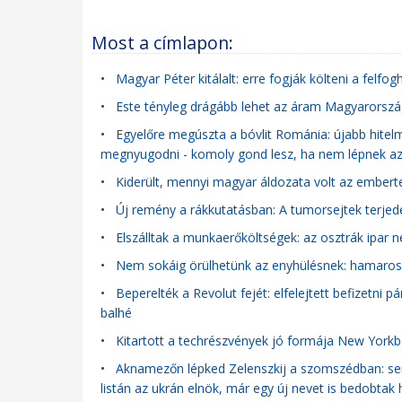
Most a címlapon:
•
Magyar Péter kitálalt: erre fogják költeni a felf
•
Este tényleg drágább lehet az áram Magyarországo
•
Egyelőre megúszta a bóvlit Románia: újabb hitel
megnyugodni - komoly gond lesz, ha nem lépnek 
•
Kiderült, mennyi magyar áldozata volt az ember
•
Új remény a rákkutatásban: A tumorsejtek terjed
•
Elszálltak a munkaerőköltségek: az osztrák ipar 
•
Nem sokáig örülhetünk az enyhülésnek: hamarosa
•
Beperelték a Revolut fejét: elfelejtett befizetni p
balhé
•
Kitartott a techrészvények jó formája New York
•
Aknamezőn lépked Zelenszkij a szomszédban: senki
listán az ukrán elnök, már egy új nevet is bedobtak 