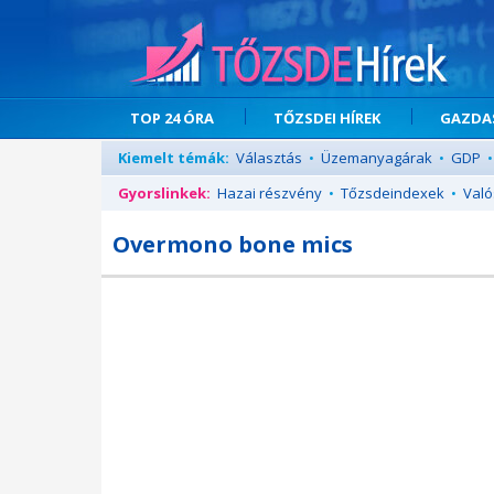
TOP 24 ÓRA
TŐZSDEI HÍREK
GAZDAS
Kiemelt témák:
Választás
•
Üzemanyagárak
•
GDP
•
Gyorslinkek:
Hazai részvény
•
Tőzsdeindexek
•
Való
Overmono bone mics