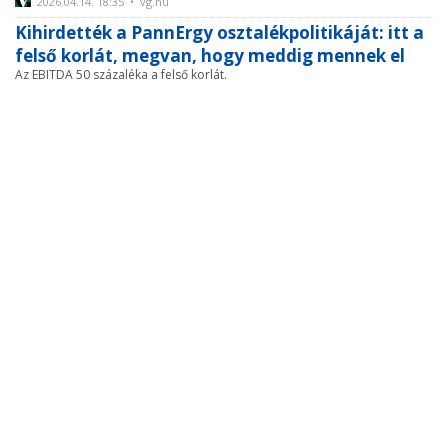
2026.04.14. 18:35 • vg.hu
Kihirdették a PannErgy osztalékpolitikáját: itt a
felső korlát, megvan, hogy meddig mennek el
Az EBITDA 50 százaléka a felső korlát.