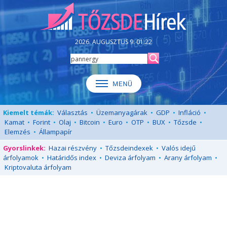
2026. AUGUSZTUS 9. 01:22
Kiemelt témák:
Választás
•
Üzemanyagárak
•
GDP
•
Infláció
•
Kamat
•
Forint
•
Olaj
•
Bitcoin
•
Euro
•
OTP
•
BUX
•
Tőzsde
•
Elemzés
•
Állampapír
Gyorslinkek:
Hazai részvény
•
Tőzsdeindexek
•
Valós idejű
árfolyamok
•
Határidős index
•
Deviza árfolyam
•
Arany árfolyam
•
Kriptovaluta árfolyam