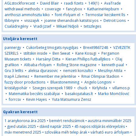
AGLstockforecast
•
David Blair
•
raadi fizets
•
149(1)
•
AvaTrade
withdrawal methods
•
coverage
•
fancybox
•
KatharineHepburn
•
anrthoszi ammohsztu kiko
•
font rfolyam el
•
Termostar kecskemt lls
•
tbbnyire
•
visszajvk
•
joanne shenandoah katsitsi:yos
•
Detroit Lions
•
Családregény
•
Vradi Jzsef
•
Mikael Ndjoli
•
tetszleges
Utoljára keresett
pannergy
•
Cukorbeteg tmogats nyugdjas
•
Brexit9867248
•
VZVEZETK
SZERELS
•
stiltskin inside
•
Ben Sweat
•
Kane Kosugi
•
Pergamon
Museum tickets
•
Harsányi Ditta
•
Kieran Phillips Futballjtkos
•
Olaj
grafikon
•
Alibaba rfolyam
•
Rolling Stone magazine
•
kenneth paal
•
Gru 3 letlts
•
aleksa djurasovic
•
nemzeti konzultci
•
Meszlnyi Attila
•
trapÄ Ĺzlemez
•
Remember me jelentése
•
Rmai Olimpiai Stadion
•
fuzzy door productions
•
Bluestonemining
•
Angelo Longoni
•
kristálypohár
•
Szveges szerepek 1989
•
chuck
•
Kirlyhida
•
villamos p
•
Matematika becslés szabályai
•
basakojutakas.lt
•
Marko Momčilović
•
forrcsv
•
Kevin Hayes
•
Yuta Matsumura Zensz
Gyakran keresett
1 aranykorona ára 2025
•
bemért rendszámok
•
ausztria minimálbér 2025
•
gyed utalás 2025
•
dávid naptár 2025
•
45 napos időjárás előrejelzés
•
máv menetrend 2025
•
szlovákia méh telep árak
•
várható euro árfolyam
•