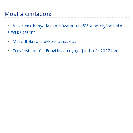
Most a címlapon:
•
A szellemi hanyatlás kockázatának 45%-a befolyásolható
a WHO szerint
•
Másodfokúra csökkent a riasztás
•
Törvényi döntés! Ennyi lesz a nyugdíjkorhatár 2027-ben