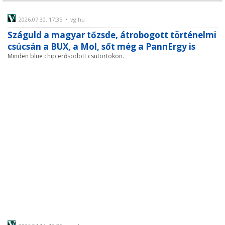
2026.07.30. 17:35 • vg.hu
Száguld a magyar tőzsde, átrobogott történelmi
csúcsán a BUX, a Mol, sőt még a PannErgy is
Minden blue chip erősödött csütörtökön.