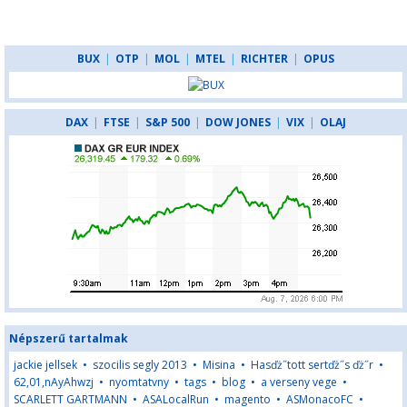
BUX
|
OTP
|
MOL
|
MTEL
|
RICHTER
|
OPUS
DAX
|
FTSE
|
S&P 500
|
DOW JONES
|
VIX
|
OLAJ
Népszerű tartalmak
jackie jellsek
•
szocilis segly 2013
•
Misina
•
Hasďż˝tott sertďż˝s ďż˝r
•
62,01,nAyAhwzj
•
nyomtatvny
•
tags
•
blog
•
a verseny vege
•
SCARLETT GARTMANN
•
ASALocalRun
•
magento
•
ASMonacoFC
•