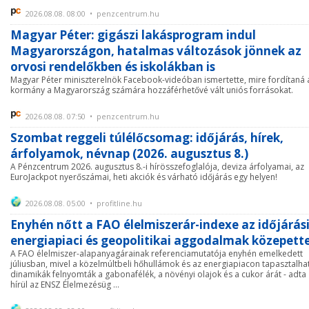
2026.08.08. 08:00 • penzcentrum.hu
Magyar Péter: gigászi lakásprogram indul
Magyarországon, hatalmas változások jönnek az
orvosi rendelőkben és iskolákban is
Magyar Péter miniszterelnök Facebook-videóban ismertette, mire fordítaná 
kormány a Magyarország számára hozzáférhetővé vált uniós forrásokat.
2026.08.08. 07:50 • penzcentrum.hu
Szombat reggeli túlélőcsomag: időjárás, hírek,
árfolyamok, névnap (2026. augusztus 8.)
A Pénzcentrum 2026. augusztus 8.-i hírösszefoglalója, deviza árfolyamai, az
EuroJackpot nyerőszámai, heti akciók és várható időjárás egy helyen!
2026.08.08. 05:00 • profitline.hu
Enyhén nőtt a FAO élelmiszerár-indexe az időjárási
energiapiaci és geopolitikai aggodalmak közepett
A FAO élelmiszer-alapanyagárainak referenciamutatója enyhén emelkedett
júliusban, mivel a közelmúltbeli hőhullámok és az energiapiacon tapasztalha
dinamikák felnyomták a gabonafélék, a növényi olajok és a cukor árát - adta
hírül az ENSZ Élelmezésüg ...