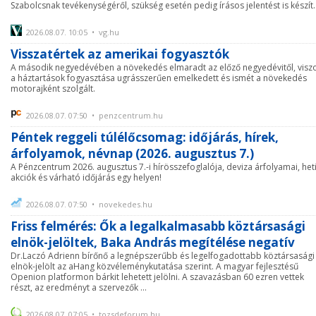
Szabolcsnak tevékenységéről, szükség esetén pedig írásos jelentést is készít.
2026.08.07. 10:05 • vg.hu
Visszatértek az amerikai fogyasztók
A második negyedévében a növekedés elmaradt az előző negyedévitől, visz
a háztartások fogyasztása ugrásszerűen emelkedett és ismét a növekedés
motorajként szolgált.
2026.08.07. 07:50 • penzcentrum.hu
Péntek reggeli túlélőcsomag: időjárás, hírek,
árfolyamok, névnap (2026. augusztus 7.)
A Pénzcentrum 2026. augusztus 7.-i hírösszefoglalója, deviza árfolyamai, het
akciók és várható időjárás egy helyen!
2026.08.07. 07:50 • novekedes.hu
Friss felmérés: Ők a legalkalmasabb köztársasági
elnök-jelöltek, Baka András megítélése negatív
Dr.Laczó Adrienn bírőnő a legnépszerűbb és legelfogadottabb köztársasági
elnök-jelölt az aHang közvéleménykutatása szerint. A magyar fejlesztésű
Openion platformon bárkit lehetett jelölni. A szavazásban 60 ezren vettek
részt, az eredményt a szervezők ...
2026.08.07. 07:05 • tozsdeforum.hu