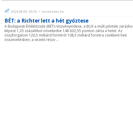
2026.08.09. 06:35 • novekedes.hu
BÉT: a Richter lett a hét győztese
A Budapesti Értéktőzsde (BÉT) részvényindexe, a BUX a múlt pénteki zárásho
képest 1,33 százalékot növekedve 148 632,55 ponton zárta a hetet. Az
összforgalom 120,5 milliárd forintról 108,5 milliárd forintra csökkent heti
összevetésben, a vezető részv ...