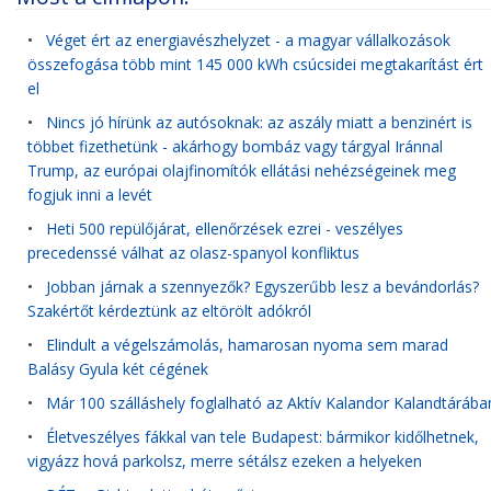
•
Véget ért az energiavészhelyzet - a magyar vállalkozások
összefogása több mint 145 000 kWh csúcsidei megtakarítást ért
el
•
Nincs jó hírünk az autósoknak: az aszály miatt a benzinért is
többet fizethetünk - akárhogy bombáz vagy tárgyal Iránnal
Trump, az európai olajfinomítók ellátási nehézségeinek meg
fogjuk inni a levét
•
Heti 500 repülőjárat, ellenőrzések ezrei - veszélyes
precedenssé válhat az olasz-spanyol konfliktus
•
Jobban járnak a szennyezők? Egyszerűbb lesz a bevándorlás?
Szakértőt kérdeztünk az eltörölt adókról
•
Elindult a végelszámolás, hamarosan nyoma sem marad
Balásy Gyula két cégének
•
Már 100 szálláshely foglalható az Aktív Kalandor Kalandtárába
•
Életveszélyes fákkal van tele Budapest: bármikor kidőlhetnek,
vigyázz hová parkolsz, merre sétálsz ezeken a helyeken