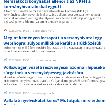
Nemzetközi konyhákat ellenőriz az NKFH a
kormányhivatalokkal együtt
A Nemzeti Kereskedelmi és Fogyasztóvédelmi Hatóság (NKFH) a
kormányhivatalok bevonásával országos ellenőrzést végez a nemzetközi
konyhát képviselő vendéglátóhelyeken. Az ellenőrzések célja a fogyasztók
egészségének védelme, valamint annak vizsgálata, ...
2026.08.07. 16:35 • penzcentrum.hu
Megint keményen lecsapott a versenyhivatal egy
webshopra: súlyos milliókba került a trükközésük
Több mint 68 millió forintos bírságot szabott ki a Gazdasági Versenyhivatal 
ismert hazai fodrászcikk-forgalmazóra.
2026.08.07. 15:50 • hu.euronews.com
Volkswagen vezető részvényesei azonnali lépéseke
sürgetnek a versenyképesség javítására
Miközben a Volkswagen továbbra is a vámok hatásával és a kínai autógyártó
erősödő versenyével küzd, piaci pozíciójának megőrzéséhez létfontosságúv
vált a drasztikus költségcsökkentés és a stratégiai átalakítás.
2026.08.07. 15:25 • gazdasagportal.hu
Vállalati nyelviskolát keres? Mutatjuk, mire érdem