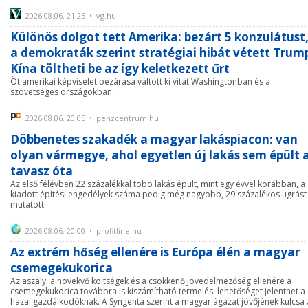
2026.08.06. 21:25 • vg.hu
Különös dolgot tett Amerika: bezárt 5 konzulátust
a demokraták szerint stratégiai hibát vétett Trum
Kína töltheti be az így keletkezett űrt
Öt amerikai képviselet bezárása váltott ki vitát Washingtonban és a
szövetséges országokban.
2026.08.06. 20:05 • penzcentrum.hu
Döbbenetes szakadék a magyar lakáspiacon: van
olyan vármegye, ahol egyetlen új lakás sem épült 
tavasz óta
Az első félévben 22 százalékkal több lakás épült, mint egy évvel korábban, a
kiadott építési engedélyek száma pedig még nagyobb, 29 százalékos ugrást
mutatott
2026.08.06. 20:00 • profitline.hu
Az extrém hőség ellenére is Európa élén a magyar
csemegekukorica
Az aszály, a növekvő költségek és a csökkenő jövedelmezőség ellenére a
csemegekukorica továbbra is kiszámítható termelési lehetőséget jelenthet a
hazai gazdálkodóknak. A Syngenta szerint a magyar ágazat jövőjének kulcsa 