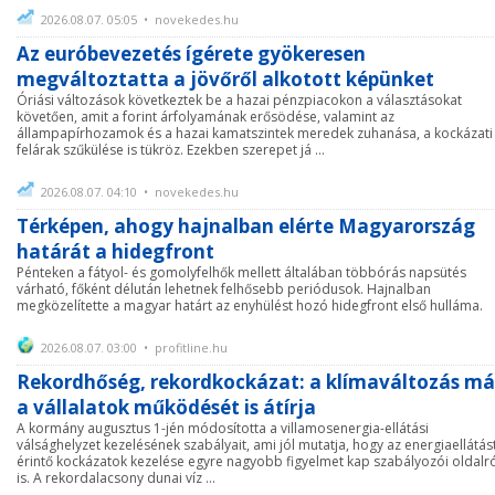
2026.08.07. 05:05 • novekedes.hu
Az euróbevezetés ígérete gyökeresen
megváltoztatta a jövőről alkotott képünket
Óriási változások következtek be a hazai pénzpiacokon a választásokat
követően, amit a forint árfolyamának erősödése, valamint az
állampapírhozamok és a hazai kamatszintek meredek zuhanása, a kockázati
felárak szűkülése is tükröz. Ezekben szerepet já ...
2026.08.07. 04:10 • novekedes.hu
Térképen, ahogy hajnalban elérte Magyarország
határát a hidegfront
Pénteken a fátyol- és gomolyfelhők mellett általában többórás napsütés
várható, főként délután lehetnek felhősebb periódusok. Hajnalban
megközelítette a magyar határt az enyhülést hozó hidegfront első hulláma.
2026.08.07. 03:00 • profitline.hu
Rekordhőség, rekordkockázat: a klímaváltozás má
a vállalatok működését is átírja
A kormány augusztus 1-jén módosította a villamosenergia-ellátási
válsághelyzet kezelésének szabályait, ami jól mutatja, hogy az energiaellátás
érintő kockázatok kezelése egyre nagyobb figyelmet kap szabályozói oldalr
is. A rekordalacsony dunai víz ...