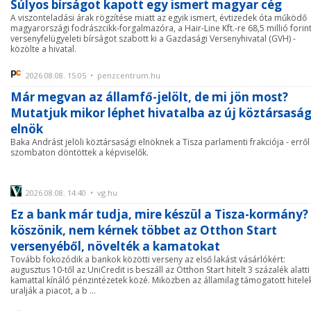
Súlyos bírságot kapott egy ismert magyar cég
A viszonteladási árak rögzítése miatt az egyik ismert, évtizedek óta működő
magyarországi fodrászcikk-forgalmazóra, a Hair-Line Kft.-re 68,5 millió forin
versenyfelügyeleti bírságot szabott ki a Gazdasági Versenyhivatal (GVH) -
közölte a hivatal.
2026.08.08. 15:05 • penzcentrum.hu
Már megvan az államfő-jelölt, de mi jön most?
Mutatjuk mikor léphet hivatalba az új köztársaság
elnök
Baka Andrást jelöli köztársasági elnöknek a Tisza parlamenti frakciója - erről
szombaton döntöttek a képviselők.
2026.08.08. 14:40 • vg.hu
Ez a bank már tudja, mire készül a Tisza-kormány? 
köszönik, nem kérnek többet az Otthon Start
versenyéből, növelték a kamatokat
Tovább fokozódik a bankok közötti verseny az első lakást vásárlókért:
augusztus 10-től az UniCredit is beszáll az Otthon Start hitelt 3 százalék alatti
kamattal kínáló pénzintézetek közé. Miközben az államilag támogatott hitele
uralják a piacot, a b ...