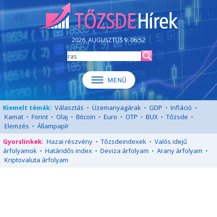
2026. AUGUSZTUS 9. 06:52
Kiemelt témák:
Választás
•
Üzemanyagárak
•
GDP
•
Infláció
•
Kamat
•
Forint
•
Olaj
•
Bitcoin
•
Euro
•
OTP
•
BUX
•
Tőzsde
•
Elemzés
•
Állampapír
Gyorslinkek:
Hazai részvény
•
Tőzsdeindexek
•
Valós idejű
árfolyamok
•
Határidős index
•
Deviza árfolyam
•
Arany árfolyam
•
Kriptovaluta árfolyam