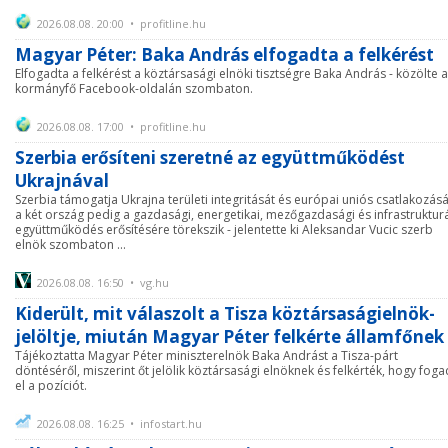
2026.08.08. 20:00 • profitline.hu
Magyar Péter: Baka András elfogadta a felkérést
Elfogadta a felkérést a köztársasági elnöki tisztségre Baka András - közölte a
kormányfő Facebook-oldalán szombaton.
2026.08.08. 17:00 • profitline.hu
Szerbia erősíteni szeretné az együttműködést
Ukrajnával
Szerbia támogatja Ukrajna területi integritását és európai uniós csatlakozásá
a két ország pedig a gazdasági, energetikai, mezőgazdasági és infrastrukturá
együttműködés erősítésére törekszik - jelentette ki Aleksandar Vucic szerb
elnök szombaton ...
2026.08.08. 16:50 • vg.hu
Kiderült, mit válaszolt a Tisza köztársaságielnök-
jelöltje, miután Magyar Péter felkérte államfőnek
Tájékoztatta Magyar Péter miniszterelnök Baka Andrást a Tisza-párt
döntéséről, miszerint őt jelölik köztársasági elnöknek és felkérték, hogy foga
el a pozíciót.
2026.08.08. 16:25 • infostart.hu