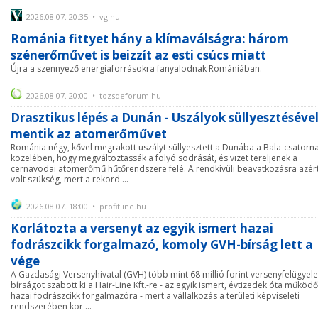
2026.08.07. 20:35 • vg.hu
Románia fittyet hány a klímaválságra: három
szénerőművet is beizzít az esti csúcs miatt
Újra a szennyező energiaforrásokra fanyalodnak Romániában.
2026.08.07. 20:00 • tozsdeforum.hu
Drasztikus lépés a Dunán - Uszályok süllyesztéséve
mentik az atomerőművet
Románia négy, kővel megrakott uszályt süllyesztett a Dunába a Bala-csatorn
közelében, hogy megváltoztassák a folyó sodrását, és vizet tereljenek a
cernavodai atomerőmű hűtőrendszere felé. A rendkívüli beavatkozásra azér
volt szükség, mert a rekord ...
2026.08.07. 18:00 • profitline.hu
Korlátozta a versenyt az egyik ismert hazai
fodrászcikk forgalmazó, komoly GVH-bírság lett a
vége
A Gazdasági Versenyhivatal (GVH) több mint 68 millió forint versenyfelügyele
bírságot szabott ki a Hair-Line Kft.-re - az egyik ismert, évtizedek óta működő
hazai fodrászcikk forgalmazóra - mert a vállalkozás a területi képviseleti
rendszerében kor ...