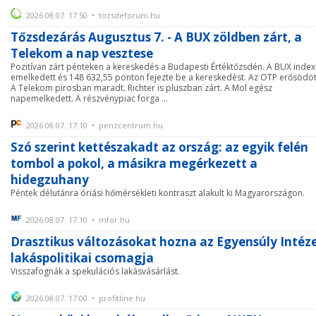
2026.08.07. 17:50 • tozsdeforum.hu
Tőzsdezárás Augusztus 7. - A BUX zöldben zárt, a
Telekom a nap vesztese
Pozitívan zárt pénteken a kereskedés a Budapesti Értéktőzsdén. A BUX index
emelkedett és 148 632,55 ponton fejezte be a kereskedést. Az OTP erősödöt
A Telekom pirosban maradt. Richter is pluszban zárt. A Mol egész
napemelkedett. A részvénypiac forga ...
2026.08.07. 17:10 • penzcentrum.hu
Szó szerint kettészakadt az ország: az egyik felén
tombol a pokol, a másikra megérkezett a
hidegzuhany
Péntek délutánra óriási hőmérsékleti kontraszt alakult ki Magyarországon.
2026.08.07. 17:10 • mfor.hu
Drasztikus változásokat hozna az Egyensúly Intéz
lakáspolitikai csomagja
Visszafognák a spekulációs lakásvásárlást.
2026.08.07. 17:00 • profitline.hu