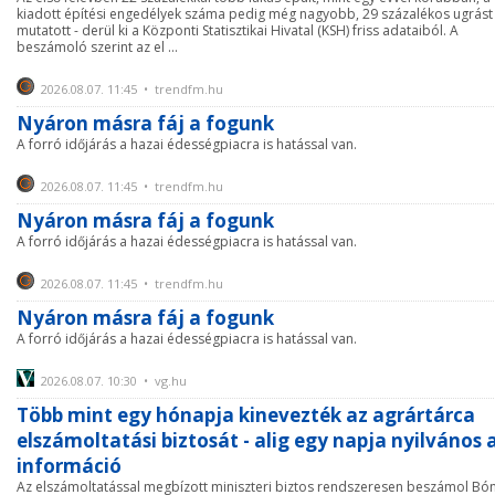
kiadott építési engedélyek száma pedig még nagyobb, 29 százalékos ugrást
mutatott - derül ki a Központi Statisztikai Hivatal (KSH) friss adataiból. A
beszámoló szerint az el ...
2026.08.07. 11:45 • trendfm.hu
Nyáron másra fáj a fogunk
A forró időjárás a hazai édességpiacra is hatással van.
2026.08.07. 11:45 • trendfm.hu
Nyáron másra fáj a fogunk
A forró időjárás a hazai édességpiacra is hatással van.
2026.08.07. 11:45 • trendfm.hu
Nyáron másra fáj a fogunk
A forró időjárás a hazai édességpiacra is hatással van.
2026.08.07. 10:30 • vg.hu
Több mint egy hónapja kinevezték az agrártárca
elszámoltatási biztosát - alig egy napja nyilvános 
információ
Az elszámoltatással megbízott miniszteri biztos rendszeresen beszámol Bó