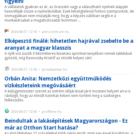
figyelni
A vállalatok gyakran az ár, az óraszám vagy a választható nyelvek alapján
hasonlítják össze a nyelviskolákat. Ezek kétségtelenül fontos szempontok, de
önmagukban nem mutatják meg, hogy a képzés valóban segíti-e a
munkatársakat a magabiztosabb kommuni ...
2026.08.07. 12:55 • penzcentrum.hu
Elképesztő finálé: hihetetlen hajrával zsebelte be a
aranyat a magyar klasszis
A nyílt vízi úszók 3 kilométeres kieséses sprintversenyében remek taktikával
győzött, míg Rasovszky Kristóf az ötödik helyen zárt.
2026.08.07. 12:45 • privatbankar.hu
Orbán Anita: Nemzetközi együttműködés
vízkészleteink megóvásáért
A külügyminiszter szerint az extrém időjárással járó mostani helyzet arra is
rávilágít, hogy az elmúlt tizenhat évben nem történt meg a szükséges
felkészülés.
2026.08.07. 12:00 • profitline.hu
Beindultak a lakásépítések Magyarországon - Ez
már az Otthon Start hatása?
Az első félévben 22 százalékkal több lakás épült, mint egy évvel korábban, a