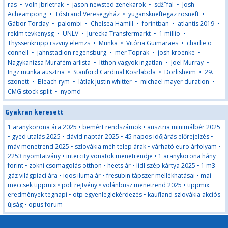
ras
•
voln jbrletrak
•
jason newsted zenekarok
•
sďż˝fal
•
Josh
Acheampong
•
Tóstrand Veresegyház
•
yuganskneftegaz rosneft
•
Gábor Torday
•
palombi
•
Chelsea Hamill
•
forintban
•
atlantis 2019
•
reklm tevkenysg
•
UNLV
•
Jurecka Transfermarkt
•
1 millio
•
Thyssenkrupp rszvny elemzs
•
Munka
•
Vitória Guimaraes
•
charlie o
connell
•
jahnstadion regensburg
•
mer Toprak
•
josh kroenke
•
Nagykanizsa Murafém arlista
•
Itthon vagyok ingatlan
•
Joel Murray
•
Ingz munka ausztria
•
Stanford Cardinal Kosrlabda
•
Dorlisheim
•
29.
szonett
•
Bleach rym
•
látlak justin whitter
•
michael mayer duration
•
CMG stock split
•
nyomd
Gyakran keresett
1 aranykorona ára 2025
•
bemért rendszámok
•
ausztria minimálbér 2025
•
gyed utalás 2025
•
dávid naptár 2025
•
45 napos időjárás előrejelzés
•
máv menetrend 2025
•
szlovákia méh telep árak
•
várható euro árfolyam
•
2253 nyomtatvány
•
intercity vonatok menetrendje
•
1 aranykorona hány
forint
•
zokni csomagolás otthon
•
heets ár
•
lidl szép kártya 2025
•
1 m3
gáz világpiaci ára
•
iqos iluma ár
•
fresubin tápszer mellékhatásai
•
mai
meccsek tippmix
•
pöli rejtvény
•
volánbusz menetrend 2025
•
tippmix
eredmények tegnapi
•
otp egyenleglekérdezés
•
kaufland szlovákia akciós
újság
•
opus forum