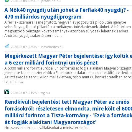
2026.08.08. 02:00 • profitline.hu
A Nők40 nyugdíj után jöhet a Férfiak40 nyugdíj? -
470 milliárdos nyugdíjprogram
A férfiak számára is megnyitott, negyven év jogosultsági idő után igénybe
vehető nyugdíj első pillantásra méltányos intézkedésnek tűnhet. A háttérben
meghúzódó pénzügyi következmények azonban súlyosak lehetnek: Farkas
András nyugdíjszakértő szerint e ...
2026.08.07. 22:05 • novekedes.hu
Megérkezett Magyar Péter bejelentése: így költik e
a 6 ezer milliárd forintnyi uniós pénzt
A 6000 milliárd forint európai uniós forrás át fogja alakítani Magyarországot 
jelentette ki a miniszterelnök a Facebook-oldalára ma este feltöltött videóba
Az intézkedési terv 5 külön mellékletben, több mint 60 konkrét tételben sorol
fel, mi mi ...
2026.08.07. 21:25 • vg.hu
Rendkívüli bejelentést tett Magyar Péter az uniós
forrásokról: részletesen elmondta, mire költ el 600
milliárd forintot a Tisza-kormány - 'Ezek a forráso
át fogják alakítani Magyarországot'
Hosszasan sorolta a vállalásokat a miniszterelnök.