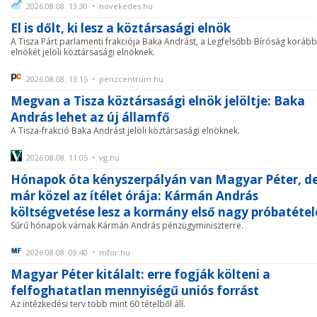
2026.08.08. 13:30 • novekedes.hu
El is dőlt, ki lesz a köztársasági elnök
A Tisza Párt parlamenti frakciója Baka Andrást, a Legfelsőbb Bíróság korább
elnökét jelöli köztársasági elnöknek.
2026.08.08. 13:15 • penzcentrum.hu
Megvan a Tisza köztársasági elnök jelöltje: Baka
András lehet az új államfő
A Tisza-frakció Baka Andrást jelöli köztársasági elnöknek.
2026.08.08. 11:05 • vg.hu
Hónapok óta kényszerpályán van Magyar Péter, d
már közel az ítélet órája: Kármán András
költségvetése lesz a kormány első nagy próbatétel
Sűrű hónapok várnak Kármán András pénzügyminiszterre.
2026.08.08. 09:40 • mfor.hu
Magyar Péter kitálalt: erre fogják költeni a
felfoghatatlan mennyiségű uniós forrást
Az intézkedési terv több mint 60 tételből áll.