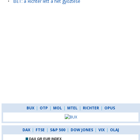
•
BÉT: a Richter lett a hét győztese
BUX
|
OTP
|
MOL
|
MTEL
|
RICHTER
|
OPUS
DAX
|
FTSE
|
S&P 500
|
DOW JONES
|
VIX
|
OLAJ