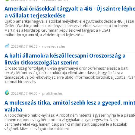
Amerikai óriásokkal tárgyalt a 4iG - Új szintre léph
a vállalat terjeszkedése
Újabb amerikai nagyvállalatokkal mélyítheti el együttműködését a 4iG. Jászai
Gellért Washingtonban kormányzati szervezetekkel, valamint a Lockheed
Martin és a Northrop Grumman képviselőivel tárgyalt a HUSAT
műholdprogramról, a védelmi ipari fejleszté ...
2026.08.07. 06:05 • novekedes.hu
A balti államokra készül lecsapni Oroszország a
litván titkosszolgálat szerint
Oroszország fontolgatja ukrán gyártmányú drónok felhasználását a balti
térség létfontosságú infrastruktúrája elleni támadásra, hogy álcázza a
támadások valódi elkövetőjét; erre utaló információk birtokába jutott a litvá
katonai hírszerzés.
2026.08.07. 06:00 • profitline.hu
A mulcsozás titka, amitől szebb lesz a gyeped, min
valaha
A robotfűnyíró mikro-nyírása: A robot nem hetente egyszer nyírja le a pázsit
hanem naponta vagy kétnaponta végighalad a gyep egészén. Nem
centimétereket vág, hanem csupán 1-2 millimétert csippent le a fűszálak
végéből. Mivel a levágott darabkák mi ...