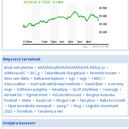
Népszerű tartalmak
Brutt nett jelentse
•
kÄÂĂÂĂĹĄĂÂrfÄÂÄšÄÄÂĂÂrÄÂ ĂÂĂĹĄ sz
•
ASMonacoFC
•
kil Ĺ g
•
Takarékbank chargeback
•
Nominlis hozam
•
Mvm ram diktls
•
KatharineHepburn
•
tigz
•
tags
•
149(1)
•
ASALocalRun
•
AvaTrade withdrawal methods
•
David Blair
•
a verseny
vege
•
Deftones polyphia
•
bevallasa
•
62,01,nAyAhwzj
•
coverage
•
Kertsek hd
•
Rgimdi trtnet
•
AGLstockforecast
•
Burgess Australia
football
•
Malm
•
Kazal Lszl
•
Mogyor rak
•
fancybox
•
kalka bcs vradtl
•
Nyse kereskedsi sznnapok
•
szveg 7
•
blog
•
Legjobb részvények
2023
•
forintban
•
Tanulmny a nkrl
Utoljára keresett