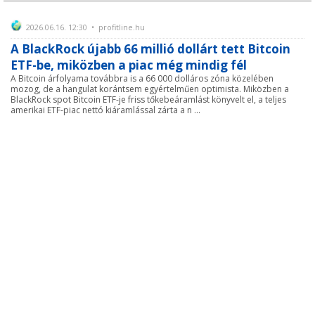
2026.06.16. 12:30 • profitline.hu
A BlackRock újabb 66 millió dollárt tett Bitcoin
ETF-be, miközben a piac még mindig fél
A Bitcoin árfolyama továbbra is a 66 000 dolláros zóna közelében
mozog, de a hangulat korántsem egyértelműen optimista. Miközben a
BlackRock spot Bitcoin ETF-je friss tőkebeáramlást könyvelt el, a teljes
amerikai ETF-piac nettó kiáramlással zárta a n ...