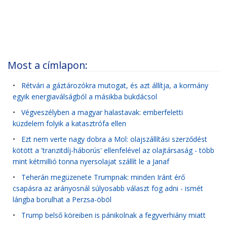
Most a címlapon:
•
Rétvári a gáztározókra mutogat, és azt állítja, a kormány
egyik energiaválságból a másikba bukdácsol
•
Végveszélyben a magyar halastavak: emberfeletti
küzdelem folyik a katasztrófa ellen
•
Ezt nem verte nagy dobra a Mol: olajszállítási szerződést
kötött a 'tranzitdíj-háborús' ellenfelével az olajtársaság - több
mint kétmillió tonna nyersolajat szállít le a Janaf
•
Teherán megüzenete Trumpnak: minden Iránt érő
csapásra az arányosnál súlyosabb választ fog adni - ismét
lángba borulhat a Perzsa-öböl
•
Trump belső köreiben is pánikolnak a fegyverhiány miatt