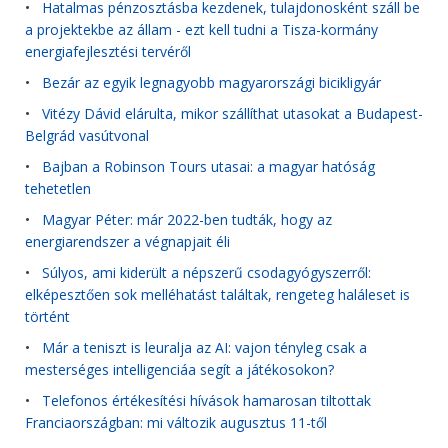
•
Hatalmas pénzosztásba kezdenek, tulajdonosként száll be
a projektekbe az állam - ezt kell tudni a Tisza-kormány
energiafejlesztési tervéről
•
Bezár az egyik legnagyobb magyarországi bicikligyár
•
Vitézy Dávid elárulta, mikor szállíthat utasokat a Budapest-
Belgrád vasútvonal
•
Bajban a Robinson Tours utasai: a magyar hatóság
tehetetlen
•
Magyar Péter: már 2022-ben tudták, hogy az
energiarendszer a végnapjait éli
•
Súlyos, ami kiderült a népszerű csodagyógyszerről:
elképesztően sok melléhatást találtak, rengeteg haláleset is
történt
•
Már a teniszt is leuralja az AI: vajon tényleg csak a
mesterséges intelligenciáa segít a játékosokon?
•
Telefonos értékesítési hívások hamarosan tiltottak
Franciaországban: mi változik augusztus 11-től