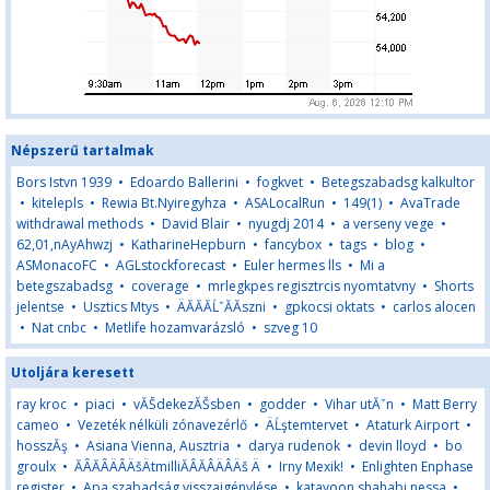
Népszerű tartalmak
Bors Istvn 1939
•
Edoardo Ballerini
•
fogkvet
•
Betegszabadsg kalkultor
•
kitelepls
•
Rewia Bt.Nyiregyhza
•
ASALocalRun
•
149(1)
•
AvaTrade
withdrawal methods
•
David Blair
•
nyugdj 2014
•
a verseny vege
•
62,01,nAyAhwzj
•
KatharineHepburn
•
fancybox
•
tags
•
blog
•
ASMonacoFC
•
AGLstockforecast
•
Euler hermes lls
•
Mi a
betegszabadsg
•
coverage
•
mrlegkpes regisztrcis nyomtatvny
•
Shorts
jelentse
•
Usztics Mtys
•
ÄĂĂĂĹˇĂĂszni
•
gpkocsi oktats
•
carlos alocen
•
Nat cnbc
•
Metlife hozamvarázsló
•
szveg 10
Utoljára keresett
ray kroc
•
piaci
•
vĂŠdekezĂŠsben
•
godder
•
Vihar utĂˇn
•
Matt Berry
cameo
•
Vezeték nélküli zónavezérlő
•
ÄĹştemtervet
•
Ataturk Airport
•
hosszĂş
•
Asiana Vienna, Ausztria
•
darya rudenok
•
devin lloyd
•
bo
groulx
•
ĂÂĂÂÄÂÄšÄtmilliĂÂĂÂÄÂÄš Ä
•
Irny Mexik!
•
Enlighten Enphase
register
•
Apa szabadság visszaigénylése
•
katayoon shahabi nessa
•