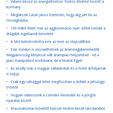
•
Valami készül az energiafronton: fontos döntést hozott a
kormány
•
Meglátszik Lázár János fizetésén, hogy alig járt be az
Országházba
•
100 millió felett már az agglomeráció nyer, kifelé tolódik a
drágább ingatlanok kereslete
•
A Mol bebiztosította erre az évre az olajszállítást
•
Ezer módon is visszaélhetnek az áramnagykereskedők
Magyarország kényessé vált árampiaci helyzetével - nő a
piaci manipuláció kockázata, de a hivatal figyel
•
Az aszály már a magyar vállalatokat és a forint árfolyamát
is sújtja
•
Csak egy válsággal lehet megfosztani a dollárt a pénzügyi
tróntól!
•
Hogyan válasszunk a csendes elvonulás és a pörgős
nyaralás között
•
Krasznahorkai művéből Kulcsár Noémi készít táncdarabot