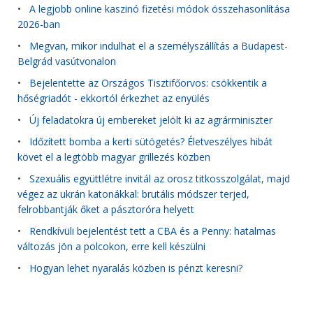
•
A legjobb online kaszinó fizetési módok összehasonlítása
2026-ban
•
Megvan, mikor indulhat el a személyszállítás a Budapest-
Belgrád vasútvonalon
•
Bejelentette az Országos Tisztifőorvos: csökkentik a
hőségriadót - ekkortól érkezhet az enyülés
•
Új feladatokra új embereket jelölt ki az agrárminiszter
•
Időzített bomba a kerti sütögetés? Életveszélyes hibát
követ el a legtöbb magyar grillezés közben
•
Szexuális együttlétre invitál az orosz titkosszolgálat, majd
végez az ukrán katonákkal: brutális módszer terjed,
felrobbantják őket a pásztoróra helyett
•
Rendkívüli bejelentést tett a CBA és a Penny: hatalmas
változás jön a polcokon, erre kell készülni
•
Hogyan lehet nyaralás közben is pénzt keresni?