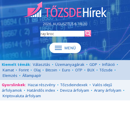
2026. AUGUSZTUS 6. 18:20
Kiemelt témák:
Választás
•
Üzemanyagárak
•
GDP
•
Infláció
•
Kamat
•
Forint
•
Olaj
•
Bitcoin
•
Euro
•
OTP
•
BUX
•
Tőzsde
•
Elemzés
•
Állampapír
Gyorslinkek:
Hazai részvény
•
Tőzsdeindexek
•
Valós idejű
árfolyamok
•
Határidős index
•
Deviza árfolyam
•
Arany árfolyam
•
Kriptovaluta árfolyam