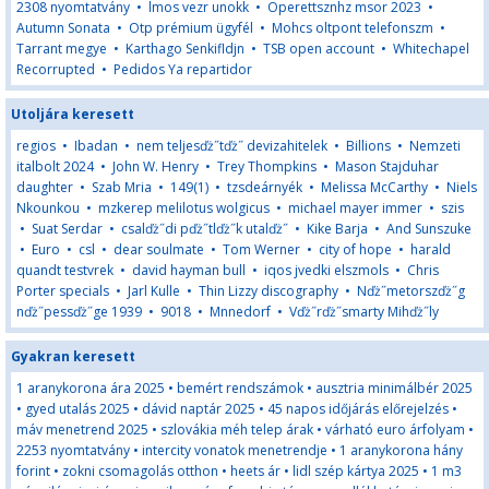
2308 nyomtatvány
•
lmos vezr unokk
•
Operettsznhz msor 2023
•
Autumn Sonata
•
Otp prémium ügyfél
•
Mohcs oltpont telefonszm
•
Tarrant megye
•
Karthago Senkifldjn
•
TSB open account
•
Whitechapel
Recorrupted
•
Pedidos Ya repartidor
Utoljára keresett
regios
•
Ibadan
•
nem teljesďż˝tďż˝ devizahitelek
•
Billions
•
Nemzeti
italbolt 2024
•
John W. Henry
•
Trey Thompkins
•
Mason Stajduhar
daughter
•
Szab Mria
•
149(1)
•
tzsdeárnyék
•
Melissa McCarthy
•
Niels
Nkounkou
•
mzkerep melilotus wolgicus
•
michael mayer immer
•
szis
•
Suat Serdar
•
csalďż˝di pďż˝tlďż˝k utalďż˝
•
Kike Barja
•
And Sunszuke
•
Euro
•
csl
•
dear soulmate
•
Tom Werner
•
city of hope
•
harald
quandt testvrek
•
david hayman bull
•
iqos jvedki elszmols
•
Chris
Porter specials
•
Jarl Kulle
•
Thin Lizzy discography
•
Nďż˝metorszďż˝g
nďż˝pessďż˝ge 1939
•
9018
•
Mnnedorf
•
Vďż˝rďż˝smarty Mihďż˝ly
Gyakran keresett
1 aranykorona ára 2025
•
bemért rendszámok
•
ausztria minimálbér 2025
•
gyed utalás 2025
•
dávid naptár 2025
•
45 napos időjárás előrejelzés
•
máv menetrend 2025
•
szlovákia méh telep árak
•
várható euro árfolyam
•
2253 nyomtatvány
•
intercity vonatok menetrendje
•
1 aranykorona hány
forint
•
zokni csomagolás otthon
•
heets ár
•
lidl szép kártya 2025
•
1 m3