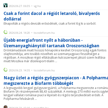
2026.06.27. 06:05 • vg.hu
Csak a forint dacol a régiót letaroló, bivalyerős
dollárral
Elnapolták a régiós devizák erősödését, csak a forint lóg ki a sorból.
2026.06.24. 14:20 • tozsdeforum.hu
Újabb energiafront nyílt a háborúban -
Üzemanyaghiánytól tartanak Oroszországban
Dróntámadások miatt hosszú hónapokra kieshet Oroszország egyik fontos
olajfinomítója, ami tovább növelheti az üzemanyagpiaci feszültséget a
régióban. A moszkvai régió ellátásában kulcsszerepet játszó üzem leállása
miatt Moszkva már dízelexport-tilalm ...
2026.06.23. 14:35 • tozsdeforum.hu
Nagy üzlet a régiós gyógyszerpiacon - A Polpharm
megszerezte a Biofarm többségét
A legnagyobb lengyel gyógyszergyártó, a Polpharma megszerezte a románia
Biofarm SA részvényeinek 88,43 százalékát. A mintegy 270 millió eurós ügyle
lengyel vállalat romániai piacra lépését és régiós terjeszkedését erősíti. A
Polpharma felvásárolt ...
2026.06.22. 12:15 • trendfm.hu