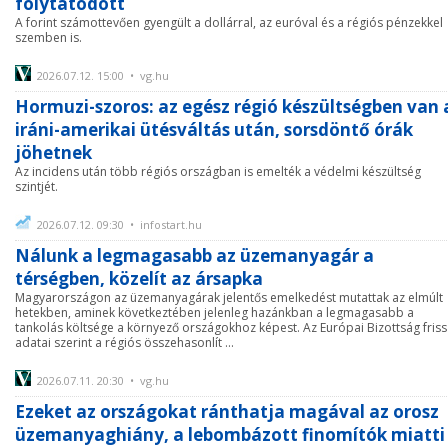
folytatódott
A forint számottevően gyengült a dollárral, az euróval és a régiós pénzekkel
szemben is.
2026.07.12. 15:00 • vg.hu
Hormuzi-szoros: az egész régió készültségben van 
iráni-amerikai ütésváltás után, sorsdöntő órák
jöhetnek
Az incidens után több régiós országban is emelték a védelmi készültség
szintjét.
2026.07.12. 09:30 • infostart.hu
Nálunk a legmagasabb az üzemanyagár a
térségben, közelít az ársapka
Magyarországon az üzemanyagárak jelentős emelkedést mutattak az elmúlt
hetekben, aminek következtében jelenleg hazánkban a legmagasabb a
tankolás költsége a környező országokhoz képest. Az Európai Bizottság friss
adatai szerint a régiós összehasonlít ...
2026.07.11. 20:30 • vg.hu
Ezeket az országokat ránthatja magával az orosz
üzemanyaghiány, a lebombázott finomítók miatti