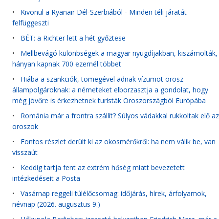
•
Kivonul a Ryanair Dél-Szerbiából - Minden téli járatát
felfüggeszti
•
BÉT: a Richter lett a hét győztese
•
Mellbevágó különbségek a magyar nyugdíjakban, kiszámolták,
hányan kapnak 700 ezernél többet
•
Hiába a szankciók, tömegével adnak vízumot orosz
állampolgároknak: a németeket elborzasztja a gondolat, hogy
még jövőre is érkezhetnek turisták Oroszországból Európába
•
Románia már a frontra szállít? Súlyos vádakkal rukkoltak elő az
oroszok
•
Fontos részlet derült ki az okosmérőkről: ha nem válik be, van
visszaút
•
Keddig tartja fent az extrém hőség miatt bevezetett
intézkedéseit a Posta
•
Vasárnap reggeli túlélőcsomag: időjárás, hírek, árfolyamok,
névnap (2026. augusztus 9.)