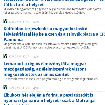
túl biztató a helyzet
Miközben Magyarország egykor a régió élvonalába tartozott a videojáték-
fejlesztésben, ma már a túlélésért küzdenek a kisebb stúdiók.
2026.07.16. 11:40 • vg.hu
Külföldön terjeszkedik a magyar biztosító -
felvásárlással lép be a cseh és a szlovák piacra a CI
Pannónia
Megvásárolta a YouPlus cseh- és szlovák biztosítási üzletágát a magyar
pénzintézet. A CIG Pannónia a régiós piacon terjeszkedik tovább.
2026.07.15. 10:20 • vg.hu
Lemaradt a régiós élmezőnytől a magyar
mezőgazdaság, az élelmiszerárak viszont
megközelítették az uniós szintet
Hosszabb távon is csökkenő pályán mozog a mezőgazdasági termelés.
2026.07.13. 17:20 • vg.hu
Elbukott hét elején a forint, a pesti tőzsdét is
nyomasztja az iráni helyzet - csak a Mol ralija