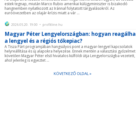
estek tegnap, miután Marco Rubio amerikai külügyminiszter is bizakodó
hangnemben nyilatkozott az Iránnal folytatott tárgyalásokról. Az
euróövezetben az olajár-krízis miatt a vár ...
2026.05.20. 19:00 • profitline.hu
Magyar Péter Lengyelországban: hogyan reagálha
a lengyel és a régiós tőkepiac?
A Tisza Párt programjában hangsúlyos pont a magyar-lengyel kapcsolatok
helyreállítása és új alapokra helyezése. Ennek mentén a választási győzelmet
követően Magyar Péter első hivatalos külföldi útja Lengyelországba vezetett,
ahol jelenleg is egyeztet ...
KÖVETKEZŐ OLDAL »