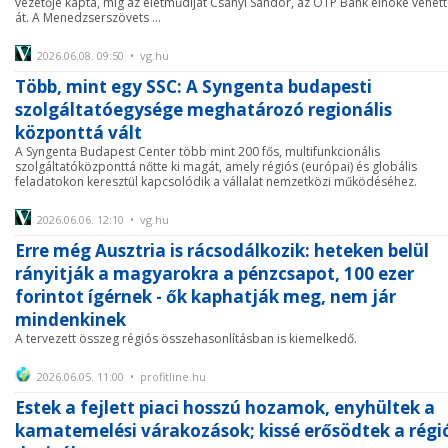
vezetője kapta, míg az életműdíjat Csányi Sándor, az OTP Bank elnöke vehet
át. A Menedzserszövets ...
2026.06.08. 09:50 • vg.hu
Több, mint egy SSC: A Syngenta budapesti
szolgáltatóegysége meghatározó regionális
központtá vált
A Syngenta Budapest Center több mint 200 fős, multifunkcionális
szolgáltatóközponttá nőtte ki magát, amely régiós (európai) és globális
feladatokon keresztül kapcsolódik a vállalat nemzetközi működéséhez.
2026.06.06. 12:10 • vg.hu
Erre még Ausztria is rácsodálkozik: heteken belül
rányitják a magyarokra a pénzcsapot, 100 ezer
forintot ígérnek - ők kaphatják meg, nem jár
mindenkinek
A tervezett összeg régiós összehasonlításban is kiemelkedő.
2026.06.05. 11:00 • profitline.hu
Estek a fejlett piaci hosszú hozamok, enyhültek a
kamatemelési várakozások; kissé erősödtek a régi