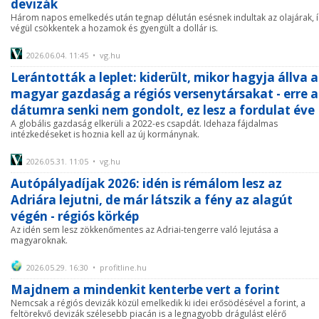
devizák
Három napos emelkedés után tegnap délután esésnek indultak az olajárak, 
végül csökkentek a hozamok és gyengült a dollár is.
2026.06.04. 11:45 • vg.hu
Lerántották a leplet: kiderült, mikor hagyja állva a
magyar gazdaság a régiós versenytársakat - erre a
dátumra senki nem gondolt, ez lesz a fordulat éve
A globális gazdaság elkerüli a 2022-es csapdát. Idehaza fájdalmas
intézkedéseket is hoznia kell az új kormánynak.
2026.05.31. 11:05 • vg.hu
Autópályadíjak 2026: idén is rémálom lesz az
Adriára lejutni, de már látszik a fény az alagút
végén - régiós körkép
Az idén sem lesz zökkenőmentes az Adriai-tengerre való lejutása a
magyaroknak.
2026.05.29. 16:30 • profitline.hu
Majdnem a mindenkit kenterbe vert a forint
Nemcsak a régiós devizák közül emelkedik ki idei erősödésével a forint, a
feltörekvő devizák szélesebb piacán is a legnagyobb drágulást elérő