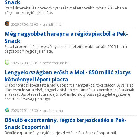
Snack
Stabil árbevétel és növekvő nyereség mellett tovább bővült 2025-ben a
cégcsoport régiós jelenléte.
2026.07.06. 13:05 • trendfm.hu
Még nagyobbat harapna a régiós piacból a Pek-
Snack
Stabil árbevétel és növekvő nyereség mellett tovább bővült 2025-ben a
cégcsoport régiós jelenléte.
2026.07.03. 06:35 • tozsdeforum.hu
Lengyelországban erősít a Mol - 850 millió zlotys
kötvénnyel lépett piacra
Újabb fontos lépést tett a Mol Csoport a nemzetközi tőkepiacon. A vállalat
sikeresen lezárta első, lengyel zlotyban denominált kötvénykibocsátásának
árazását. Az ötéves futamidejű, 850 millió zloty összegű ügylet egyszerre
erősíti a társaság pénzügyi ...
2026.07.01. 16:30 • profitline.hu
Bővülő exportarány, régiós terjeszkedés a Pek-
Snack Csoportnál
Bővülő exportarány, régiós terjeszkedés a Pek-Snack Csoportnál