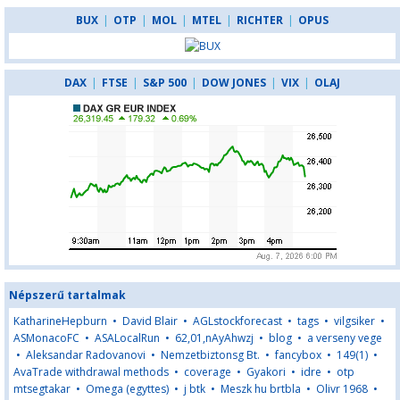
BUX
|
OTP
|
MOL
|
MTEL
|
RICHTER
|
OPUS
DAX
|
FTSE
|
S&P 500
|
DOW JONES
|
VIX
|
OLAJ
Népszerű tartalmak
KatharineHepburn
•
David Blair
•
AGLstockforecast
•
tags
•
vilgsiker
•
ASMonacoFC
•
ASALocalRun
•
62,01,nAyAhwzj
•
blog
•
a verseny vege
•
Aleksandar Radovanovi
•
Nemzetbiztonsg Bt.
•
fancybox
•
149(1)
•
AvaTrade withdrawal methods
•
coverage
•
Gyakori
•
idre
•
otp
mtsegtakar
•
Omega (egyttes)
•
j btk
•
Meszk hu brtbla
•
Olivr 1968
•