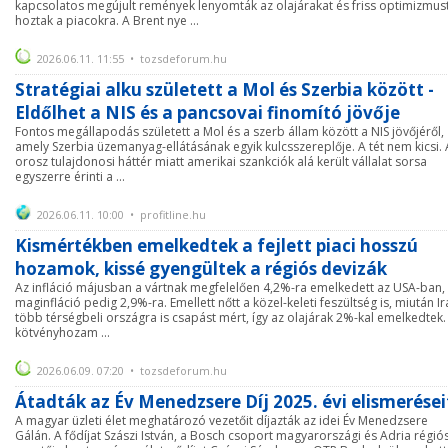
kapcsolatos megújult remények lenyomták az olajárakat és friss optimizmus
hoztak a piacokra. A Brent nye ...
2026.06.11. 11:55 • tozsdeforum.hu
Stratégiai alku született a Mol és Szerbia között -
Eldőlhet a NIS és a pancsovai finomító jövője
Fontos megállapodás született a Mol és a szerb állam között a NIS jövőjéről,
amely Szerbia üzemanyag-ellátásának egyik kulcsszereplője. A tét nem kicsi. 
orosz tulajdonosi háttér miatt amerikai szankciók alá került vállalat sorsa
egyszerre érinti a ...
2026.06.11. 10:00 • profitline.hu
Kismértékben emelkedtek a fejlett piaci hosszú
hozamok, kissé gyengültek a régiós devizák
Az infláció májusban a vártnak megfelelően 4,2%-ra emelkedett az USA-ban,
maginfláció pedig 2,9%-ra. Emellett nőtt a közel-keleti feszültség is, miután I
több térségbeli országra is csapást mért, így az olajárak 2%-kal emelkedtek.
kötvényhozam ...
2026.06.09. 07:20 • tozsdeforum.hu
Átadták az Év Menedzsere Díj 2025. évi elismerései
A magyar üzleti élet meghatározó vezetőit díjazták az idei Év Menedzsere
Gálán. A fődíjat Szászi István, a Bosch csoport magyarországi és Adria régió