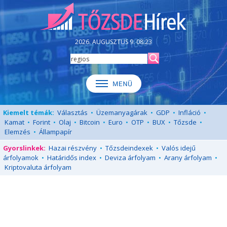
2026. AUGUSZTUS 9. 08:23
Kiemelt témák:
Választás
•
Üzemanyagárak
•
GDP
•
Infláció
•
Kamat
•
Forint
•
Olaj
•
Bitcoin
•
Euro
•
OTP
•
BUX
•
Tőzsde
•
Elemzés
•
Állampapír
Gyorslinkek:
Hazai részvény
•
Tőzsdeindexek
•
Valós idejű
árfolyamok
•
Határidős index
•
Deviza árfolyam
•
Arany árfolyam
•
Kriptovaluta árfolyam