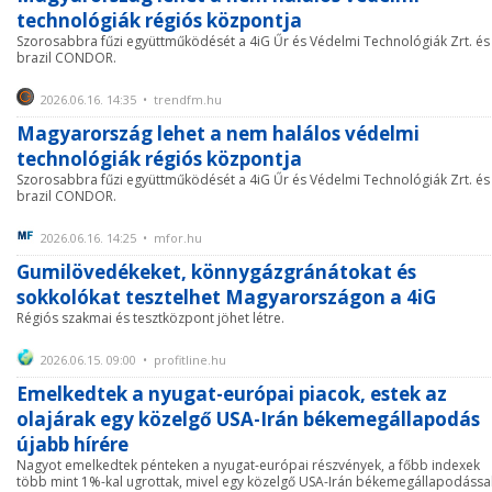
technológiák régiós központja
Szorosabbra fűzi együttműködését a 4iG Űr és Védelmi Technológiák Zrt. és
brazil CONDOR.
2026.06.16. 14:35 • trendfm.hu
Magyarország lehet a nem halálos védelmi
technológiák régiós központja
Szorosabbra fűzi együttműködését a 4iG Űr és Védelmi Technológiák Zrt. és
brazil CONDOR.
2026.06.16. 14:25 • mfor.hu
Gumilövedékeket, könnygázgránátokat és
sokkolókat tesztelhet Magyarországon a 4iG
Régiós szakmai és tesztközpont jöhet létre.
2026.06.15. 09:00 • profitline.hu
Emelkedtek a nyugat-európai piacok, estek az
olajárak egy közelgő USA-Irán békemegállapodás
újabb hírére
Nagyot emelkedtek pénteken a nyugat-európai részvények, a főbb indexek
több mint 1%-kal ugrottak, mivel egy közelgő USA-Irán békemegállapodássa