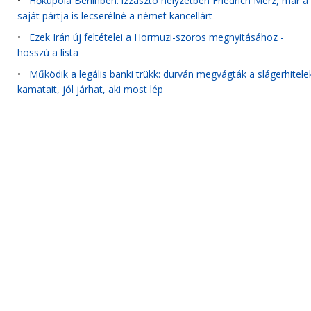
•
Hőkupola Berlinben: izzasztó helyzetben Friedrich Merz, már a
saját pártja is lecserélné a német kancellárt
•
Ezek Irán új feltételei a Hormuzi-szoros megnyitásához -
hosszú a lista
•
Működik a legális banki trükk: durván megvágták a slágerhitele
kamatait, jól járhat, aki most lép