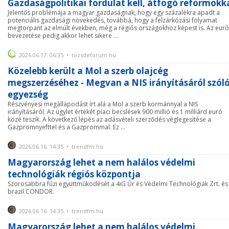
Gazdaságpolitikai fordulat kell, átfogó reformokk
Jelentős problémája a magyar gazdaságnak, hogy egy százalékra apadt a
potenciális gazdasági növekedés, továbbá, hogy a felzárkózási folyamat
megtorpant az elmúlt években, még a régiós országokhoz képest is. Az euró
bevezetése pedig akkor lehet sikere ...
2026.06.17. 06:35 • tozsdeforum.hu
Közelebb került a Mol a szerb olajcég
megszerzéséhez - Megvan a NIS irányításáról szól
egyezség
Részvényesi megállapodást írt alá a Mol a szerb kormánnyal a NIS
irányításáról. Az ügylet értékét piaci becslések 900 millió és 1 milliárd euró
közé teszik. A következő lépés az adásvételi szerződés véglegesítése a
Gazpromnyefttel és a Gazprommal. Ez ...
2026.06.16. 14:35 • trendfm.hu
Magyarország lehet a nem halálos védelmi
technológiák régiós központja
Szorosabbra fűzi együttműködését a 4iG Űr és Védelmi Technológiák Zrt. és
brazil CONDOR.
2026.06.16. 14:35 • trendfm.hu
Magyarország lehet a nem halálos védelmi