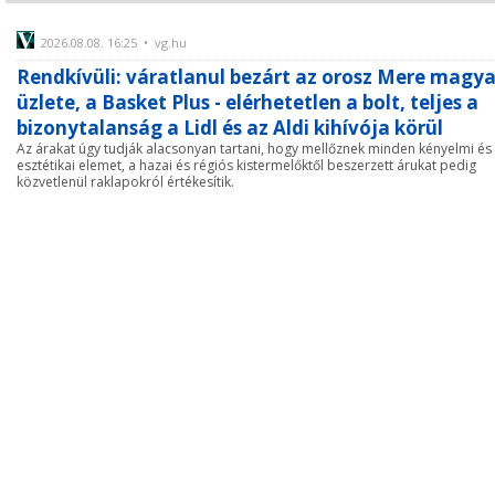
2026.08.08. 16:25 • vg.hu
Rendkívüli: váratlanul bezárt az orosz Mere magya
üzlete, a Basket Plus - elérhetetlen a bolt, teljes a
bizonytalanság a Lidl és az Aldi kihívója körül
Az árakat úgy tudják alacsonyan tartani, hogy mellőznek minden kényelmi és
esztétikai elemet, a hazai és régiós kistermelőktől beszerzett árukat pedig
közvetlenül raklapokról értékesítik.