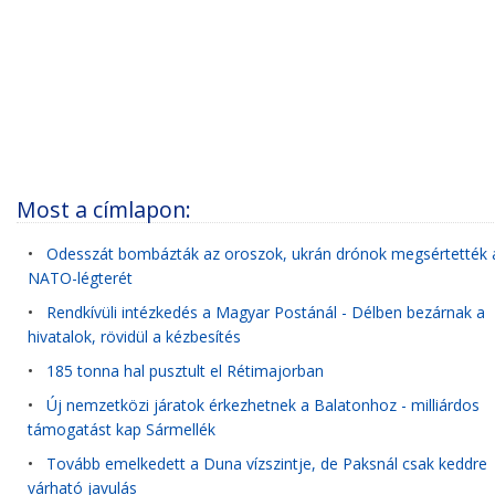
Most a címlapon:
•
Odesszát bombázták az oroszok, ukrán drónok megsértették 
NATO-légterét
•
Rendkívüli intézkedés a Magyar Postánál - Délben bezárnak a
hivatalok, rövidül a kézbesítés
•
185 tonna hal pusztult el Rétimajorban
•
Új nemzetközi járatok érkezhetnek a Balatonhoz - milliárdos
támogatást kap Sármellék
•
Tovább emelkedett a Duna vízszintje, de Paksnál csak keddre
várható javulás