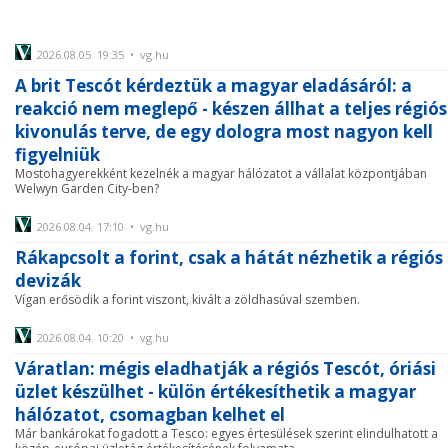
2026.08.05. 19:35 • vg.hu
A brit Tescót kérdeztük a magyar eladásáról: a
reakció nem meglepő - készen állhat a teljes régiós
kivonulás terve, de egy dologra most nagyon kell
figyelniük
Mostohagyerekként kezelnék a magyar hálózatot a vállalat központjában
Welwyn Garden City-ben?
2026.08.04. 17:10 • vg.hu
Rákapcsolt a forint, csak a hátát nézhetik a régiós
devizák
Vígan erősödik a forint viszont, kivált a zöldhasúval szemben.
2026.08.04. 10:20 • vg.hu
Váratlan: mégis eladhatják a régiós Tescót, óriási
üzlet készülhet - külön értékesíthetik a magyar
hálózatot, csomagban kelhet el
Már bankárokat fogadott a Tesco: egyes értesülések szerint elindulhatott a