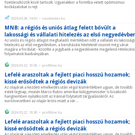
fizetőeszközök közé tartozik. Ugyanakkor a forintba vetett optimizmus
kockázatokat is rejt.
2026.05.28. 14:05 • novekedes.hu
MNB: a régiós és uniós átlag felett bővült a
lakossági és vállalati hitelezés az első negyedévbe
Az uniós és régiós átlagot meghaladó mértékben nőtt a vállalati és lakossági
hitelezés az első negyedévben, a beruházási hiteleknél viszont még várat
magára a fordulat - közölte a jegybank a negyedévente megjelenő Hitelezési
folyamatok kiadványában.
2026.05.22. 10:30 • profitline.hu
Lefelé araszoltak a fejlett piaci hosszú hozamok;
kissé erősödtek a régiós devizák
Az olajárak a kezdeti emelkedés után végül kismértékben ugyan, de tovább
estek tegnap, miután Marco Rubio amerikai külügyminiszter is bizakodó
hangnemben nyilatkozott az Iránnal folytatott tárgyalásokról. Az
euróövezetben az olajár-krízis miatt a vár ...
2026.05.22. 10:30 • profitline.hu
Lefelé araszoltak a fejlett piaci hosszú hozamok;
kissé erősödtek a régiós devizák
Az olajárak a kezdeti emelkedés után végül kismértékben ugyan, de tovább