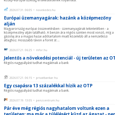
közép-európai üzletág értékesítésének folyamata.
2026.07.31. 06:05 • novekedes.hu
Európai üzemanyagárak: hazánk a középmezőny
alján
Magyarország európai összevetésben - üzemanyagárak tekintetében - a
középmezőny alján található. A benzin ára régiós szinten most vonzó, míg a
gázolaj ára a magas hazai adótartalom miatt közelebb áll a nemzetközi
átlaghoz. Hosszabb távon a forint st ...
2026.07.21. 06:25 • mfor.hu
Jelentős a növekedési potenciál - új területen az O
Régiós nagypályást tudhat magáénak a bank
2026.07.21. 06:15 • privatbankar.hu
Egy csapásra 13 százalékkal hízik az OTP
Régiós nagypályást tudhat magáénak a bank.
2026.07.19. 13:05 • penzcentrum.hu
Pár éve még régiós nagyhatalom voltunk ezen a
területen: ma már a túlélésért küzd az ágazat - n