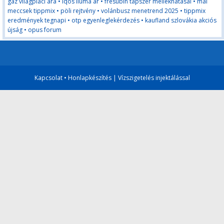
gáz világpiaci ára
•
iqos iluma ár
•
fresubin tápszer mellékhatásai
•
mai
meccsek tippmix
•
pöli rejtvény
•
volánbusz menetrend 2025
•
tippmix
eredmények tegnapi
•
otp egyenleglekérdezés
•
kaufland szlovákia akciós
újság
•
opus forum
Kapcsolat
•
Honlapkészítés
|
Vízszigetelés injektálással