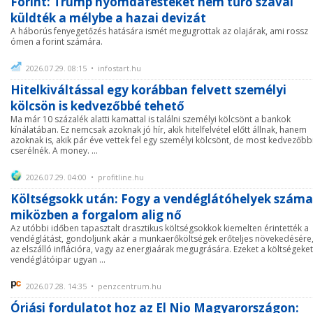
Forint: Trump nyomdafestéket nem tűrő szavai
küldték a mélybe a hazai devizát
A háborús fenyegetőzés hatására ismét megugrottak az olajárak, ami rossz
ómen a forint számára.
2026.07.29. 08:15 • infostart.hu
Hitelkiváltással egy korábban felvett személyi
kölcsön is kedvezőbbé tehető
Ma már 10 százalék alatti kamattal is találni személyi kölcsönt a bankok
kínálatában. Ez nemcsak azoknak jó hír, akik hitelfelvétel előtt állnak, hanem
azoknak is, akik pár éve vettek fel egy személyi kölcsönt, de most kedvezőbb
cserélnék. A money. ...
2026.07.29. 04:00 • profitline.hu
Költségsokk után: Fogy a vendéglátóhelyek száma
miközben a forgalom alig nő
Az utóbbi időben tapasztalt drasztikus költségsokkok kiemelten érintették a
vendéglátást, gondoljunk akár a munkaerőköltségek erőteljes növekedésére
az elszálló inflációra, vagy az energiaárak megugrására. Ezeket a költségeket
vendéglátóipar ugyan ...
2026.07.28. 14:35 • penzcentrum.hu
Óriási fordulatot hoz az El Nio Magyarországon: