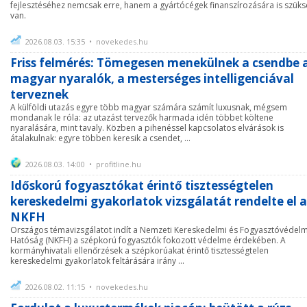
fejlesztéséhez nemcsak erre, hanem a gyártócégek finanszírozására is szük
van.
2026.08.03. 15:35 • novekedes.hu
Friss felmérés: Tömegesen menekülnek a csendbe 
magyar nyaralók, a mesterséges intelligenciával
terveznek
A külföldi utazás egyre több magyar számára számít luxusnak, mégsem
mondanak le róla: az utazást tervezők harmada idén többet költene
nyaralására, mint tavaly. Közben a pihenéssel kapcsolatos elvárások is
átalakulnak: egyre többen keresik a csendet, ...
2026.08.03. 14:00 • profitline.hu
Időskorú fogyasztókat érintő tisztességtelen
kereskedelmi gyakorlatok vizsgálatát rendelte el 
NKFH
Országos témavizsgálatot indít a Nemzeti Kereskedelmi és Fogyasztóvédelm
Hatóság (NKFH) a szépkorú fogyasztók fokozott védelme érdekében. A
kormányhivatali ellenőrzések a szépkorúakat érintő tisztességtelen
kereskedelmi gyakorlatok feltárására irány ...
2026.08.02. 11:15 • novekedes.hu