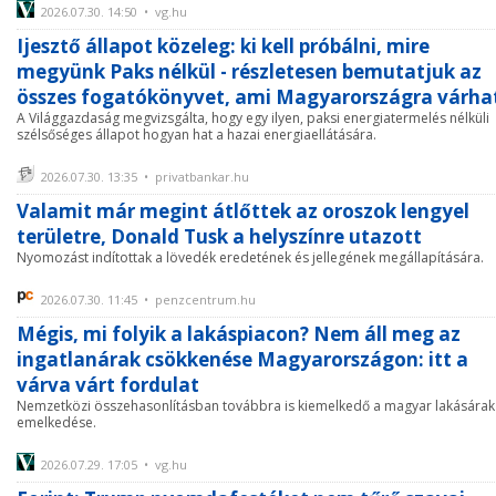
2026.07.30. 14:50 • vg.hu
Ijesztő állapot közeleg: ki kell próbálni, mire
megyünk Paks nélkül - részletesen bemutatjuk az
összes fogatókönyvet, ami Magyarországra várha
A Világgazdaság megvizsgálta, hogy egy ilyen, paksi energiatermelés nélküli
szélsőséges állapot hogyan hat a hazai energiaellátására.
2026.07.30. 13:35 • privatbankar.hu
Valamit már megint átlőttek az oroszok lengyel
területre, Donald Tusk a helyszínre utazott
Nyomozást indítottak a lövedék eredetének és jellegének megállapítására.
2026.07.30. 11:45 • penzcentrum.hu
Mégis, mi folyik a lakáspiacon? Nem áll meg az
ingatlanárak csökkenése Magyarországon: itt a
várva várt fordulat
Nemzetközi összehasonlításban továbbra is kiemelkedő a magyar lakásárak
emelkedése.
2026.07.29. 17:05 • vg.hu