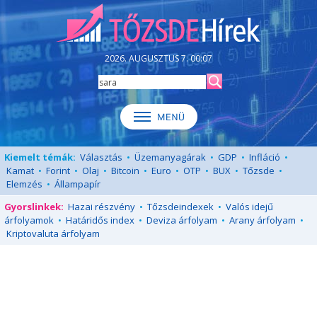
2026. AUGUSZTUS 7. 00:07
Kiemelt témák:
Választás
•
Üzemanyagárak
•
GDP
•
Infláció
•
Kamat
•
Forint
•
Olaj
•
Bitcoin
•
Euro
•
OTP
•
BUX
•
Tőzsde
•
Elemzés
•
Állampapír
Gyorslinkek:
Hazai részvény
•
Tőzsdeindexek
•
Valós idejű
árfolyamok
•
Határidős index
•
Deviza árfolyam
•
Arany árfolyam
•
Kriptovaluta árfolyam