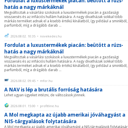
Fordulat a luxustermékek piacán: beütött a rúzs-
hatás a nagy márkáknál
Megváltoztak a vásárlási szokások a luxustermékek piacán a gazdasági
visszaesés és az inflációs hullám hatására. A nagy divatházak sokkal több
márkás terméket adnak el a kisebb értékű kínálatból, így például a sminkből,
parfümből, míg a drágább darab ...
2026.08.02. 10:35 • novekedes.hu
Fordulat a luxustermékek piacán: beütött a rúzs-
hatás a nagy márkáknál
Megváltoztak a vásárlási szokások a luxustermékek piacán a gazdasági
visszaesés és az inflációs hullám hatására. A nagy divatházak sokkal több
márkás terméket adnak el a kisebb értékű kínálatból, így például a sminkből,
parfümből, míg a drágább darab ...
2026.08.02. 09:45 • mfor.hu
A NAV is lép a brutális forróság hatására
Lehet ugyan ügyeket intézni, de változások jönnek.
2026.08.01. 15:00 • profitline.hu
A Mol megkapta az újabb amerikai jóváhagyást a
NIS-tárgyalások folytatására
A Mol megkapta az újabb amerikai jóváhagyást a NIS-tárgyalások folytatásár