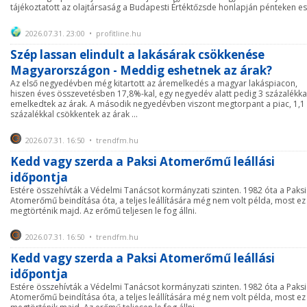
tájékoztatott az olajtársaság a Budapesti Értéktőzsde honlapján pénteken es
2026.07.31. 23:00 • profitline.hu
Szép lassan elindult a lakásárak csökkenése
Magyarországon - Meddig eshetnek az árak?
Az első negyedévben még kitartott az áremelkedés a magyar lakáspiacon,
hiszen éves összevetésben 17,8%-kal, egy negyedév alatt pedig 3 százalékka
emelkedtek az árak. A második negyedévben viszont megtorpant a piac, 1,1
százalékkal csökkentek az árak ...
2026.07.31. 16:50 • trendfm.hu
Kedd vagy szerda a Paksi Atomerőmű leállási
időpontja
Estére összehívták a Védelmi Tanácsot kormányzati szinten. 1982 óta a Paksi
Atomerőmű beindítása óta, a teljes leállítására még nem volt példa, most ez 
megtörténik majd. Az erőmű teljesen le fog állni.
2026.07.31. 16:50 • trendfm.hu
Kedd vagy szerda a Paksi Atomerőmű leállási
időpontja
Estére összehívták a Védelmi Tanácsot kormányzati szinten. 1982 óta a Paksi
Atomerőmű beindítása óta, a teljes leállítására még nem volt példa, most ez 