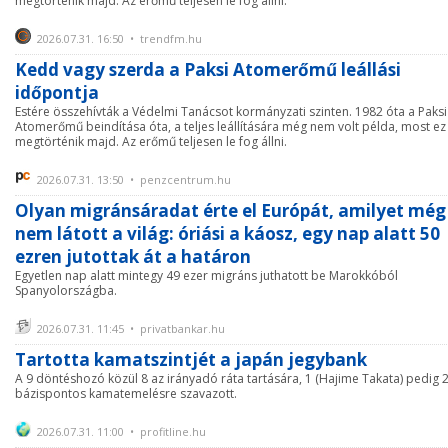
megtörténik majd. Az erőmű teljesen le fog állni.
2026.07.31. 16:50 • trendfm.hu
Kedd vagy szerda a Paksi Atomerőmű leállási
időpontja
Estére összehívták a Védelmi Tanácsot kormányzati szinten. 1982 óta a Paksi
Atomerőmű beindítása óta, a teljes leállítására még nem volt példa, most ez 
megtörténik majd. Az erőmű teljesen le fog állni.
2026.07.31. 13:50 • penzcentrum.hu
Olyan migránsáradat érte el Európát, amilyet még
nem látott a világ: óriási a káosz, egy nap alatt 50
ezren jutottak át a határon
Egyetlen nap alatt mintegy 49 ezer migráns juthatott be Marokkóból
Spanyolországba.
2026.07.31. 11:45 • privatbankar.hu
Tartotta kamatszintjét a japán jegybank
A 9 döntéshozó közül 8 az irányadó ráta tartására, 1 (Hajime Takata) pedig 
bázispontos kamatemelésre szavazott.
2026.07.31. 11:00 • profitline.hu