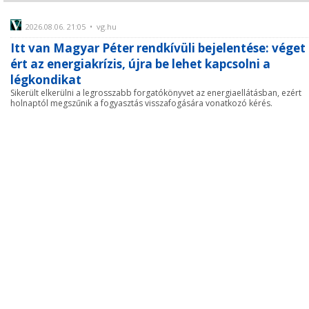
2026.08.06. 21:05 • vg.hu
Itt van Magyar Péter rendkívüli bejelentése: véget
ért az energiakrízis, újra be lehet kapcsolni a
légkondikat
Sikerült elkerülni a legrosszabb forgatókönyvet az energiaellátásban, ezért
holnaptól megszűnik a fogyasztás visszafogására vonatkozó kérés.