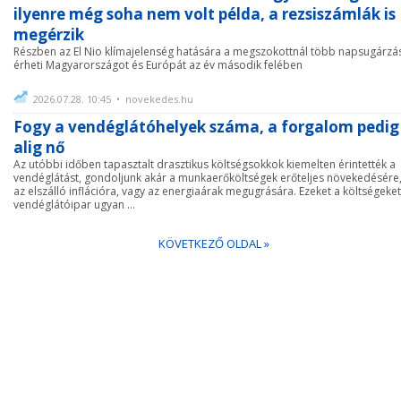
ilyenre még soha nem volt példa, a rezsiszámlák is
megérzik
Részben az El Nio klímajelenség hatására a megszokottnál több napsugárzá
érheti Magyarországot és Európát az év második felében
2026.07.28. 10:45 • novekedes.hu
Fogy a vendéglátóhelyek száma, a forgalom pedig
alig nő
Az utóbbi időben tapasztalt drasztikus költségsokkok kiemelten érintették a
vendéglátást, gondoljunk akár a munkaerőköltségek erőteljes növekedésére
az elszálló inflációra, vagy az energiaárak megugrására. Ezeket a költségeket
vendéglátóipar ugyan ...
KÖVETKEZŐ OLDAL »