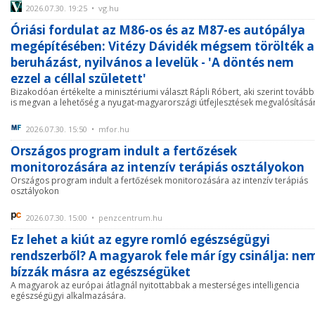
2026.07.30. 19:25 • vg.hu
Óriási fordulat az M86-os és az M87-es autópálya
megépítésében: Vitézy Dávidék mégsem törölték a
beruházást, nyilvános a levelük - 'A döntés nem
ezzel a céllal született'
Bizakodóan értékelte a minisztériumi választ Rápli Róbert, aki szerint tovább
is megvan a lehetőség a nyugat-magyarországi útfejlesztések megvalósításá
2026.07.30. 15:50 • mfor.hu
Országos program indult a fertőzések
monitorozására az intenzív terápiás osztályokon
Országos program indult a fertőzések monitorozására az intenzív terápiás
osztályokon
2026.07.30. 15:00 • penzcentrum.hu
Ez lehet a kiút az egyre romló egészségügyi
rendszerből? A magyarok fele már így csinálja: ne
bízzák másra az egészségüket
A magyarok az európai átlagnál nyitottabbak a mesterséges intelligencia
egészségügyi alkalmazására.