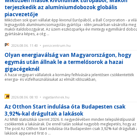
Miközben mások kivonulnak Európából, Makón
terjeszkedik az alumíniumdobozok globális
piacvezetője
Miközben sok ipari vállalat épp kivonul Európából, a Ball Corporation - a vil
legnagyobb alumíniumcsomagolás-gyártója - idén januárban vásárolta meg
makói italdobozgyárat. Az üzem eszközparkja évi mintegy egymilliárd dobo
gyártására képes, a cég ...
2026.08.06. 11:40 • penzcentrum.hu
Olyan energiaválság van Magyarországon, hogy
egymás után állnak le a termelősorok a hazai
gigacégeknél
A hazai vegyipari vállalatok a kormány felhívására jelentősen csökkentették
energia- és vízfelhasználásukat az elmúlt időszakban,
2026.08.06. 08:10 • ingatlanhirek.hu
Az Otthon Start indulása óta Budapesten csak
3,92%-kal drágultak a lakások
Az MNB statisztikái szerint 2026. II. negyedévében minden településtípusnál
csökkentek a lakásárak. De ennél talán sokkal nagyobb meglepetés, hogy az
The post Az Otthon Start indulása óta Budapesten csak 3,92%-kal drágultak 
lakások appeared first o ...