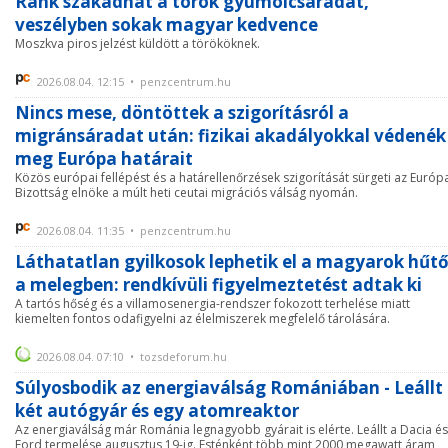
Ránk szakadhat a török gyümölcsáradat,
veszélyben sokak magyar kedvence
Moszkva piros jelzést küldött a törököknek.
2026.08.04. 12:15 • penzcentrum.hu
Nincs mese, döntöttek a szigorításról a
migránsáradat után: fizikai akadályokkal védenék
meg Európa határait
Közös európai fellépést és a határellenőrzések szigorítását sürgeti az Európ
Bizottság elnöke a múlt heti ceutai migrációs válság nyomán.
2026.08.04. 11:35 • penzcentrum.hu
Láthatatlan gyilkosok lephetik el a magyarok hűtő
a melegben: rendkívüli figyelmeztetést adtak ki
A tartós hőség és a villamosenergia-rendszer fokozott terhelése miatt
kiemelten fontos odafigyelni az élelmiszerek megfelelő tárolására.
2026.08.04. 07:10 • tozsdeforum.hu
Súlyosbodik az energiaválság Romániában - Leállt
két autógyár és egy atomreaktor
Az energiaválság már Románia legnagyobb gyárait is elérte. Leállt a Dacia és
Ford termelése augusztus 19-ig. Esténként több mint 2000 megawatt áram