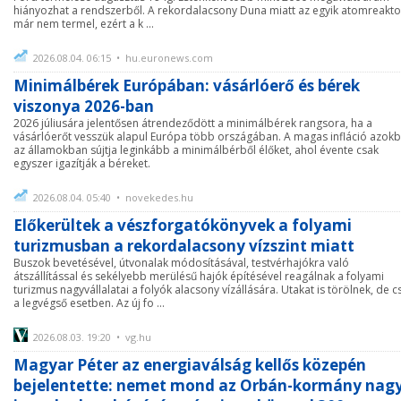
hiányozhat a rendszerből. A rekordalacsony Duna miatt az egyik atomreakto
már nem termel, ezért a k ...
2026.08.04. 06:15 • hu.euronews.com
Minimálbérek Európában: vásárlóerő és bérek
viszonya 2026-ban
2026 júliusára jelentősen átrendeződött a minimálbérek rangsora, ha a
vásárlóerőt vesszük alapul Európa több országában. A magas infláció azok
az államokban sújtja leginkább a minimálbérből élőket, ahol évente csak
egyszer igazítják a béreket.
2026.08.04. 05:40 • novekedes.hu
Előkerültek a vészforgatókönyvek a folyami
turizmusban a rekordalacsony vízszint miatt
Buszok bevetésével, útvonalak módosításával, testvérhajókra való
átszállítással és sekélyebb merülésű hajók építésével reagálnak a folyami
turizmus nagyvállalatai a folyók alacsony vízállására. Utakat is törölnek, de c
a legvégső esetben. Az új fo ...
2026.08.03. 19:20 • vg.hu
Magyar Péter az energiaválság kellős közepén
bejelentette: nemet mond az Orbán-kormány nag