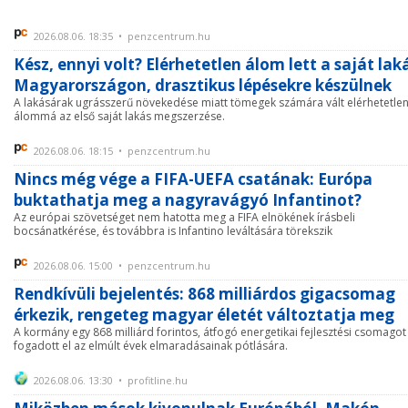
2026.08.06. 18:35 • penzcentrum.hu
Kész, ennyi volt? Elérhetetlen álom lett a saját lak
Magyarországon, drasztikus lépésekre készülnek
A lakásárak ugrásszerű növekedése miatt tömegek számára vált elérhetetle
álommá az első saját lakás megszerzése.
2026.08.06. 18:15 • penzcentrum.hu
Nincs még vége a FIFA-UEFA csatának: Európa
buktathatja meg a nagyravágyó Infantinot?
Az európai szövetséget nem hatotta meg a FIFA elnökének írásbeli
bocsánatkérése, és továbbra is Infantino leváltására törekszik
2026.08.06. 15:00 • penzcentrum.hu
Rendkívüli bejelentés: 868 milliárdos gigacsomag
érkezik, rengeteg magyar életét változtatja meg
A kormány egy 868 milliárd forintos, átfogó energetikai fejlesztési csomagot
fogadott el az elmúlt évek elmaradásainak pótlására.
2026.08.06. 13:30 • profitline.hu