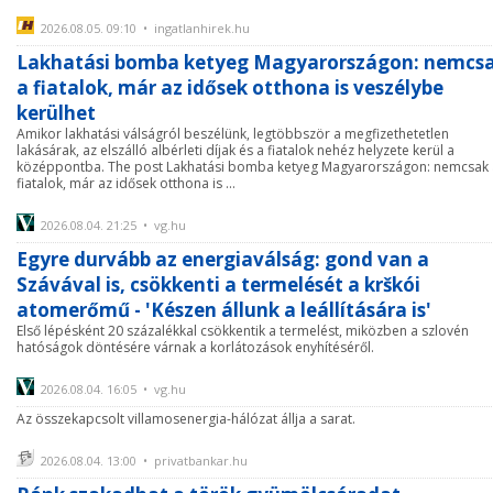
2026.08.05. 09:10 • ingatlanhirek.hu
Lakhatási bomba ketyeg Magyarországon: nemcs
a fiatalok, már az idősek otthona is veszélybe
kerülhet
Amikor lakhatási válságról beszélünk, legtöbbször a megfizethetetlen
lakásárak, az elszálló albérleti díjak és a fiatalok nehéz helyzete kerül a
középpontba. The post Lakhatási bomba ketyeg Magyarországon: nemcsak 
fiatalok, már az idősek otthona is ...
2026.08.04. 21:25 • vg.hu
Egyre durvább az energiaválság: gond van a
Szávával is, csökkenti a termelését a krškói
atomerőmű - 'Készen állunk a leállítására is'
Első lépésként 20 százalékkal csökkentik a termelést, miközben a szlovén
hatóságok döntésére várnak a korlátozások enyhítéséről.
2026.08.04. 16:05 • vg.hu
Az összekapcsolt villamosenergia-hálózat állja a sarat.
2026.08.04. 13:00 • privatbankar.hu