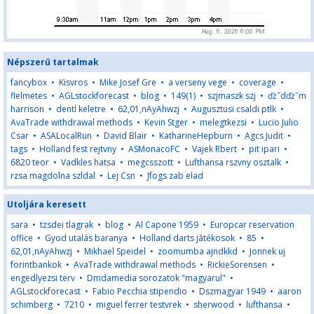
Népszerű tartalmak
fancybox
•
Kisvros
•
Mike Josef Gre
•
a verseny vege
•
coverage
•
flelmetes
•
AGLstockforecast
•
blog
•
149(1)
•
szjmaszk szj
•
ďż˝dďż˝m
harrison
•
dentl keletre
•
62,01,nAyAhwzj
•
Augusztusi csaldi ptlk
•
AvaTrade withdrawal methods
•
Kevin Stger
•
melegtkezsi
•
Lucio Julio
Csar
•
ASALocalRun
•
David Blair
•
KatharineHepburn
•
Agcs Judit
•
tags
•
Holland fest rejtvny
•
ASMonacoFC
•
Vajek Rbert
•
pit ipari
•
6820 teor
•
Vadkles hatsa
•
megcsszott
•
Lufthansa rszvny osztalk
•
rzsa magdolna szldal
•
Lej Csn
•
Jfogs zab elad
Utoljára keresett
sara
•
tzsdei tlagrak
•
blog
•
Al Capone 1959
•
Europcar reservation
office
•
Gyod utalás baranya
•
Holland darts játékosok
•
85
•
62,01,nAyAhwzj
•
Mikhael Speidel
•
zoomumba ajndkkd
•
Jonnek uj
forintbankok
•
AvaTrade withdrawal methods
•
RickieSorensen
•
engedlyezsi terv
•
Dmdamedia sorozatok "magyarul"
•
AGLstockforecast
•
Fabio Pecchia stipendio
•
Dszmagyar 1949
•
aaron
schimberg
•
7210
•
miguel ferrer testvrek
•
sherwood
•
lufthansa
•