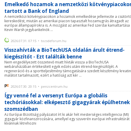
Emelkedő hozamok a nemzetközi kötvénypiacoko
tartott a Bank of England
A nemzetközi kötvénypiacokon a hozamok emelkedése jellemezte a csütörtö
kereskedést, miután az amerikai piacon tapasztalt hozamugrás átragadt az
európai állampapírokra is. A mozgást az amerikai Fed szerdai kamattartása
Kevin Warsh jegybankelnök ...
2026.07.31. 07:15 • tozsdeforum.hu
Visszahívták a BioTechUSA oldalán árult étrend-
kiegészítőt - Ezt találták benne
Nem engedélyezett összetevő miatt hívták vissza a BioTechUSA
webáruházában értékesített egyik edzés utáni étrend-kiegészítőjét. A
regeneráció és a sportteljesítmény támogatására szedett készítmény kreatin
malátot tartalmazott, ezért a hatóság azt kér ...
2026.07.30. 20:15 • penzcentrum.hu
Így venné fel a versenyt Európa a globális
techóriásokkal: elképesztő gigagyárak épülhetnek
szomszédban
Az Európai Bizottság pályázatot írt ki akár hét mesterséges intelligencia (MI)
gigagyár közfinanszírozására, amellyel egy szuverén európai infrastruktúrát
kívánnak létrehozni