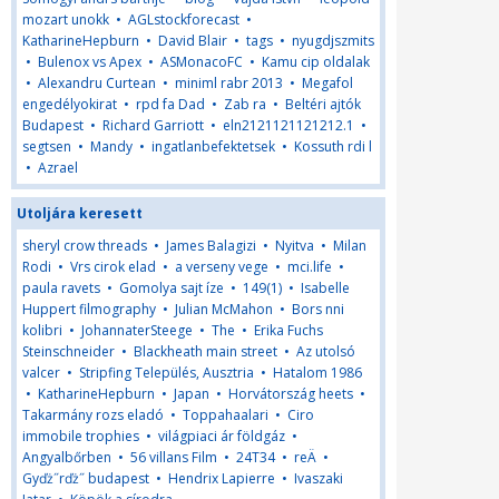
mozart unokk
•
AGLstockforecast
•
KatharineHepburn
•
David Blair
•
tags
•
nyugdjszmits
•
Bulenox vs Apex
•
ASMonacoFC
•
Kamu cip oldalak
•
Alexandru Curtean
•
miniml rabr 2013
•
Megafol
engedélyokirat
•
rpd fa Dad
•
Zab ra
•
Beltéri ajtók
Budapest
•
Richard Garriott
•
eln2121121121212.1
•
segtsen
•
Mandy
•
ingatlanbefektetsek
•
Kossuth rdi l
•
Azrael
Utoljára keresett
sheryl crow threads
•
James Balagizi
•
Nyitva
•
Milan
Rodi
•
Vrs cirok elad
•
a verseny vege
•
mci.life
•
paula ravets
•
Gomolya sajt íze
•
149(1)
•
Isabelle
Huppert filmography
•
Julian McMahon
•
Bors nni
kolibri
•
JohannaterSteege
•
The
•
Erika Fuchs
Steinschneider
•
Blackheath main street
•
Az utolsó
valcer
•
Stripfing Település, Ausztria
•
Hatalom 1986
•
KatharineHepburn
•
Japan
•
Horvátország heets
•
Takarmány rozs eladó
•
Toppahaalari
•
Ciro
immobile trophies
•
világpiaci ár földgáz
•
Angyalbőrben
•
56 villans Film
•
24T34
•
reÄ
•
Gyďż˝rďż˝ budapest
•
Hendrix Lapierre
•
Ivaszaki