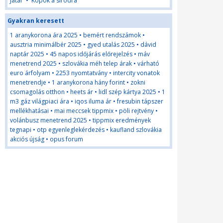
Jatar
•
Köpök a sírodra
Gyakran keresett
1 aranykorona ára 2025
•
bemért rendszámok
•
ausztria minimálbér 2025
•
gyed utalás 2025
•
dávid
naptár 2025
•
45 napos időjárás előrejelzés
•
máv
menetrend 2025
•
szlovákia méh telep árak
•
várható
euro árfolyam
•
2253 nyomtatvány
•
intercity vonatok
menetrendje
•
1 aranykorona hány forint
•
zokni
csomagolás otthon
•
heets ár
•
lidl szép kártya 2025
•
1
m3 gáz világpiaci ára
•
iqos iluma ár
•
fresubin tápszer
mellékhatásai
•
mai meccsek tippmix
•
pöli rejtvény
•
volánbusz menetrend 2025
•
tippmix eredmények
tegnapi
•
otp egyenleglekérdezés
•
kaufland szlovákia
akciós újság
•
opus forum