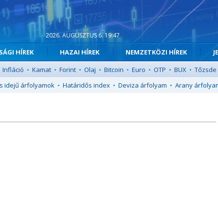
2026. AUGUSZTUS 6. 19:47
ÁGI HÍREK
HAZAI HÍREK
NEMZETKÖZI HÍREK
J
Infláció
•
Kamat
•
Forint
•
Olaj
•
Bitcoin
•
Euro
•
OTP
•
BUX
•
Tőzsde
s idejű árfolyamok
•
Határidős index
•
Deviza árfolyam
•
Arany árfolya