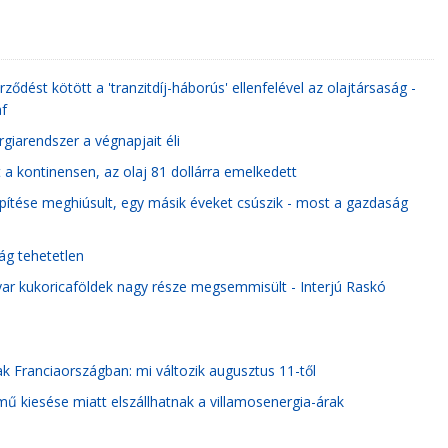
ződést kötött a 'tranzitdíj-háborús' ellenfelével az olajtársaság -
af
giarendszer a végnapjait éli
 a kontinensen, az olaj 81 dollárra emelkedett
pítése meghiúsult, egy másik éveket csúszik - most a gazdaság
ág tehetetlen
ar kukoricaföldek nagy része megsemmisült - Interjú Raskó
ak Franciaországban: mi változik augusztus 11-től
ű kiesése miatt elszállhatnak a villamosenergia-árak