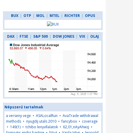
BUX
|
OTP
|
MOL
|
MTEL
|
RICHTER
|
OPUS
DAX
|
FTSE
|
S&P 500
|
DOW JONES
|
VIX
|
OLAJ
Népszerű tartalmak
a verseny vege
•
ASALocalRun
•
AvaTrade withdrawal
methods
•
nyugdij utals 2010
•
fancybox
•
coverage
•
149(1)
•
tchibo lenyvllalatok
•
62,01,nAyAhwzj
•
Somogyi andrs bartnje
•
blog
•
Vajda Istvn
•
leopold