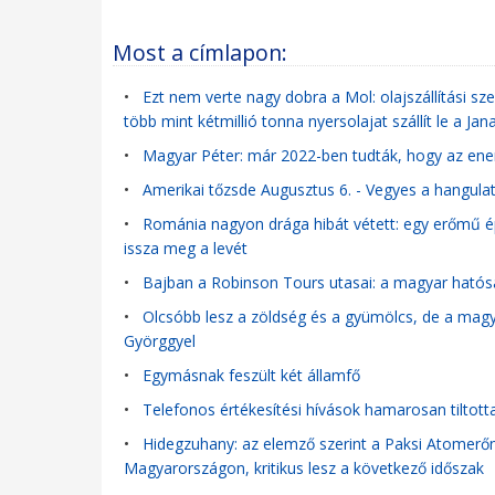
Most a címlapon:
•
Ezt nem verte nagy dobra a Mol: olajszállítási szer
több mint kétmillió tonna nyersolajat szállít le a Jan
•
Magyar Péter: már 2022-ben tudták, hogy az ener
•
Amerikai tőzsde Augusztus 6. - Vegyes a hangulat
•
Románia nagyon drága hibát vétett: egy erőmű é
issza meg a levét
•
Bajban a Robinson Tours utasai: a magyar hatós
•
Olcsóbb lesz a zöldség és a gyümölcs, de a magy
Györggyel
•
Egymásnak feszült két államfő
•
Telefonos értékesítési hívások hamarosan tiltott
•
Hidegzuhany: az elemző szerint a Paksi Atomerőm
Magyarországon, kritikus lesz a következő időszak