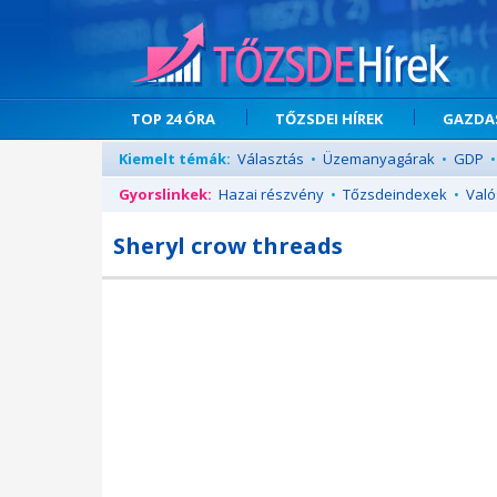
TOP 24 ÓRA
TŐZSDEI HÍREK
GAZDAS
Kiemelt témák:
Választás
•
Üzemanyagárak
•
GDP
•
Gyorslinkek:
Hazai részvény
•
Tőzsdeindexek
•
Való
Sheryl crow threads