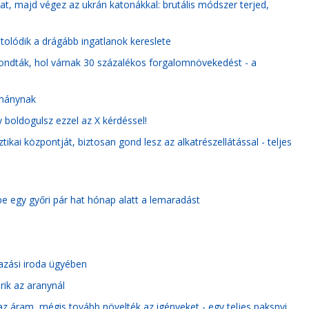
álat, majd végez az ukrán katonákkal: brutális módszer terjed,
 tolódik a drágább ingatlanok kereslete
mondták, hol várnak 30 százalékos forgalomnövekedést - a
rmánynak
boldogulsz ezzel az X kérdéssel!
tikai központját, biztosan gond lesz az alkatrészellátással - teljes
be egy győri pár hat hónap alatt a lemaradást
azási iroda ügyében
rik az aranynál
z áram, mégis tovább növelték az igényeket - egy teljes paksnyi