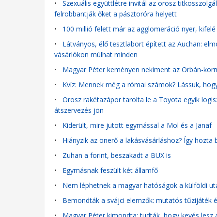
•
Szexuális együttlétre invitál az orosz titkosszolg
felrobbantják őket a pásztoróra helyett
•
100 millió felett már az agglomeráció nyer, kifelé
•
Látványos, élő tesztlabort épített az Auchan: el
vásárlókon múlhat minden
•
Magyar Péter keményen nekiment az Orbán-ko
•
Kvíz: Mennek még a római számok? Lássuk, hogy 
•
Orosz rakétazápor tarolta le a Toyota egyik logisz
átszervezés jön
•
Kiderült, mire jutott egymással a Mol és a Janaf
•
Hiányzik az önerő a lakásvásárláshoz? Így hozta 
•
Zuhan a forint, beszakadt a BUX is
•
Egymásnak feszült két államfő
•
Nem léphetnek a magyar hatóságok a külföldi ut
•
Bemondták a svájci elemzők: mutatós tűzijáték é
•
Magyar Péter kimondta: tudták, hogy kevés lesz a