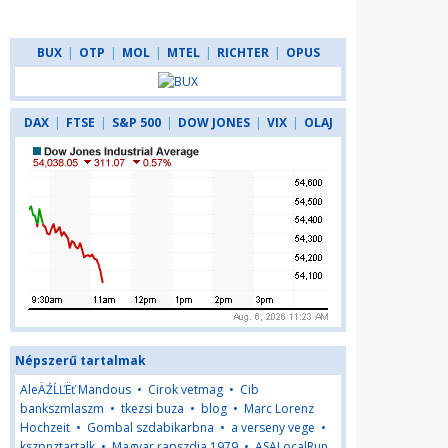
BUX
|
OTP
|
MOL
|
MTEL
|
RICHTER
|
OPUS
DAX
|
FTSE
|
S&P 500
|
DOW JONES
|
VIX
|
OLAJ
Népszerű tartalmak
AleÄŹĹĽËť Mandous
•
Cirok vetmag
•
Cib
bankszmlaszm
•
tkezsi buza
•
blog
•
Marc Lorenz
Hochzeit
•
Gombal szdabikarbna
•
a verseny vege
•
kszpnztartalk
•
Magyar rapszdia 1979
•
ASALocalRun