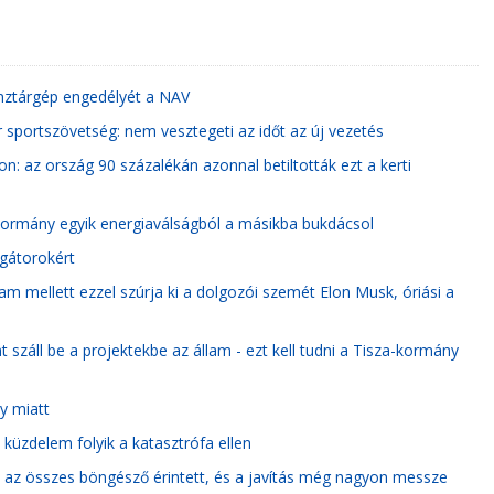
pénztárgép engedélyét a NAV
r sportszövetség: nem vesztegeti az időt az új vezetés
n: az ország 90 százalékán azonnal betiltották ezt a kerti
a kormány egyik energiaválságból a másikba bukdácsol
egátorokért
m mellett ezzel szúrja ki a dolgozói szemét Elon Musk, óriási a
záll be a projektekbe az állam - ezt kell tudni a Tisza-kormány
y miatt
küzdelem folyik a katasztrófa ellen
: az összes böngésző érintett, és a javítás még nagyon messze