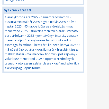
betegszállítás
Gyakran keresett
1 aranykorona ára 2025
•
bemért rendszámok
•
ausztria minimálbér 2025
•
gyed utalás 2025
•
dávid
naptár 2025
•
45 napos időjárás előrejelzés
•
máv
menetrend 2025
•
szlovákia méh telep árak
•
várható
euro árfolyam
•
2253 nyomtatvány
•
intercity vonatok
menetrendje
•
1 aranykorona hány forint
•
zokni
csomagolás otthon
•
heets ár
•
lidl szép kártya 2025
•
1
m3 gáz világpiaci ára
•
iqos iluma ár
•
fresubin tápszer
mellékhatásai
•
mai meccsek tippmix
•
pöli rejtvény
•
volánbusz menetrend 2025
•
tippmix eredmények
tegnapi
•
otp egyenleglekérdezés
•
kaufland szlovákia
akciós újság
•
opus forum