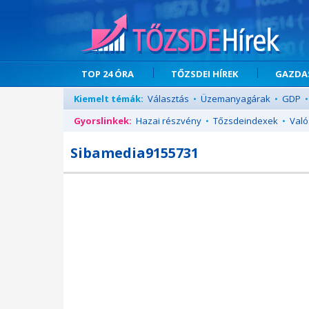
TOP 24 ÓRA
TŐZSDEI HÍREK
GAZDAS
Kiemelt témák:
Választás
•
Üzemanyagárak
•
GDP
•
Gyorslinkek:
Hazai részvény
•
Tőzsdeindexek
•
Való
Sibamedia9155731