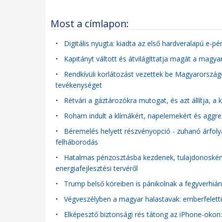
Most a címlapon:
•
Digitális nyugta: kiadta az első hardveralapú e-
•
Kapitányt váltott és átvilágíttatja magát a magya
•
Rendkívüli korlátozást vezettek be Magyarországo
tevékenységet
•
Rétvári a gáztározókra mutogat, és azt állítja, 
•
Roham indult a klímákért, napelemekért és aggr
•
Béremelés helyett részvényopció - zuhanó árfolya
felháborodás
•
Hatalmas pénzosztásba kezdenek, tulajdonosként s
energiafejlesztési tervéről
•
Trump belső köreiben is pánikolnak a fegyverhián
•
Végveszélyben a magyar halastavak: emberfeletti 
•
Elképesztő biztonsági rés tátong az iPhone-okon