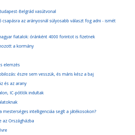
a Budapest-Belgrád vasútvonal
csapásra az arányosnál súlyosabb választ fog adni - ismét
gyar fiatalok: óránként 4000 forintot is fizetnek
 hozott a kormány
és elemzés
bilozás: észre sem vesszük, és máris kész a baj
áz és az arany
on, IC-pótlók indultak
alatoknak
k a mesterséges intelligenciáa segít a játékosokon?
 be az Országházba
évre