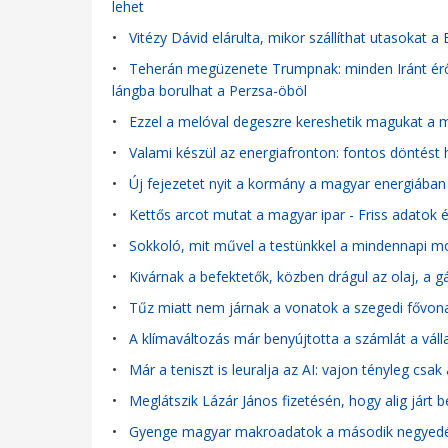
lehet
•
Vitézy Dávid elárulta, mikor szállíthat utasokat 
•
Teherán megüzenete Trumpnak: minden Iránt érő 
lángba borulhat a Perzsa-öböl
•
Ezzel a melóval degeszre kereshetik magukat a ma
•
Valami készül az energiafronton: fontos döntést
•
Új fejezetet nyit a kormány a magyar energiában
•
Kettős arcot mutat a magyar ipar - Friss adatok 
•
Sokkoló, mit művel a testünkkel a mindennapi mo
•
Kivárnak a befektetők, közben drágul az olaj, a g
•
Tűz miatt nem járnak a vonatok a szegedi fővonal
•
A klímaváltozás már benyújtotta a számlát a váll
•
Már a teniszt is leuralja az AI: vajon tényleg csa
•
Meglátszik Lázár János fizetésén, hogy alig járt
•
Gyenge magyar makroadatok a második negyed