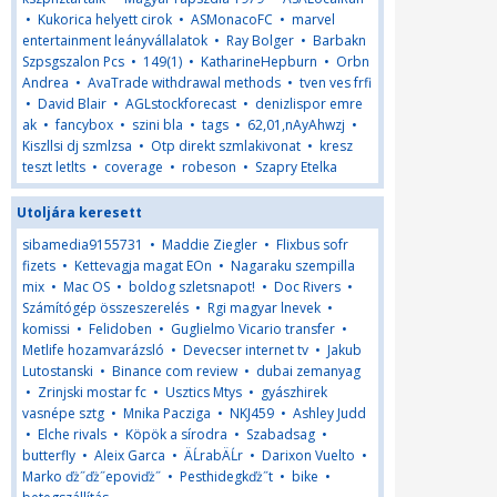
•
Kukorica helyett cirok
•
ASMonacoFC
•
marvel
entertainment leányvállalatok
•
Ray Bolger
•
Barbakn
Szpsgszalon Pcs
•
149(1)
•
KatharineHepburn
•
Orbn
Andrea
•
AvaTrade withdrawal methods
•
tven ves frfi
•
David Blair
•
AGLstockforecast
•
denizlispor emre
ak
•
fancybox
•
szini bla
•
tags
•
62,01,nAyAhwzj
•
Kiszllsi dj szmlzsa
•
Otp direkt szmlakivonat
•
kresz
teszt letlts
•
coverage
•
robeson
•
Szapry Etelka
Utoljára keresett
sibamedia9155731
•
Maddie Ziegler
•
Flixbus sofr
fizets
•
Kettevagja magat EOn
•
Nagaraku szempilla
mix
•
Mac OS
•
boldog szletsnapot!
•
Doc Rivers
•
Számítógép összeszerelés
•
Rgi magyar lnevek
•
komissi
•
Felidoben
•
Guglielmo Vicario transfer
•
Metlife hozamvarázsló
•
Devecser internet tv
•
Jakub
Lutostanski
•
Binance com review
•
dubai zemanyag
•
Zrinjski mostar fc
•
Usztics Mtys
•
gyászhirek
vasnépe sztg
•
Mnika Pacziga
•
NKJ459
•
Ashley Judd
•
Elche rivals
•
Köpök a sírodra
•
Szabadsag
•
butterfly
•
Aleix Garca
•
ÄĹrabÄĹr
•
Darixon Vuelto
•
Marko ďż˝ďż˝epoviďż˝
•
Pesthidegkďż˝t
•
bike
•