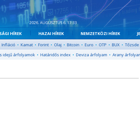
2026. AUGUSZTUS 6. 17:33
ÁGI HÍREK
HAZAI HÍREK
NEMZETKÖZI HÍREK
J
Infláció
•
Kamat
•
Forint
•
Olaj
•
Bitcoin
•
Euro
•
OTP
•
BUX
•
Tőzsde
s idejű árfolyamok
•
Határidős index
•
Deviza árfolyam
•
Arany árfolya