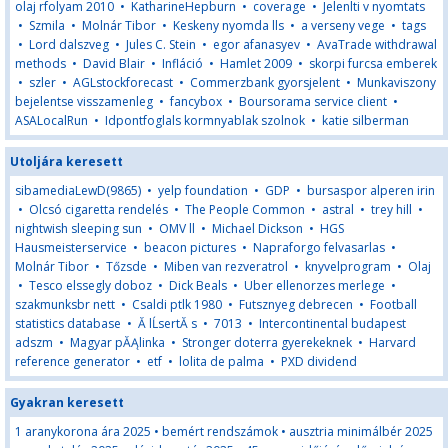
olaj rfolyam 2010
•
KatharineHepburn
•
coverage
•
Jelenlti v nyomtats
•
Szmila
•
Molnár Tibor
•
Keskeny nyomda lls
•
a verseny vege
•
tags
•
Lord dalszveg
•
Jules C. Stein
•
egor afanasyev
•
AvaTrade withdrawal
methods
•
David Blair
•
Infláció
•
Hamlet 2009
•
skorpi furcsa emberek
•
szler
•
AGLstockforecast
•
Commerzbank gyorsjelent
•
Munkaviszony
bejelentse visszamenleg
•
fancybox
•
Boursorama service client
•
ASALocalRun
•
Idpontfoglals kormnyablak szolnok
•
katie silberman
Utoljára keresett
sibamediaLewD(9865)
•
yelp foundation
•
GDP
•
bursaspor alperen irin
•
Olcsó cigaretta rendelés
•
The People Common
•
astral
•
trey hill
•
nightwish sleeping sun
•
OMV ll
•
Michael Dickson
•
HGS
Hausmeisterservice
•
beacon pictures
•
Napraforgo felvasarlas
•
Molnár Tibor
•
Tőzsde
•
Miben van rezveratrol
•
knyvelprogram
•
Olaj
•
Tesco elssegly doboz
•
Dick Beals
•
Uber ellenorzes merlege
•
szakmunksbr nett
•
Csaldi ptlk 1980
•
Futsznyeg debrecen
•
Football
statistics database
•
Ă lĹsertĂ s
•
7013
•
Intercontinental budapest
adszm
•
Magyar pĂĄlinka
•
Stronger doterra gyerekeknek
•
Harvard
reference generator
•
etf
•
lolita de palma
•
PXD dividend
Gyakran keresett
1 aranykorona ára 2025
•
bemért rendszámok
•
ausztria minimálbér 2025