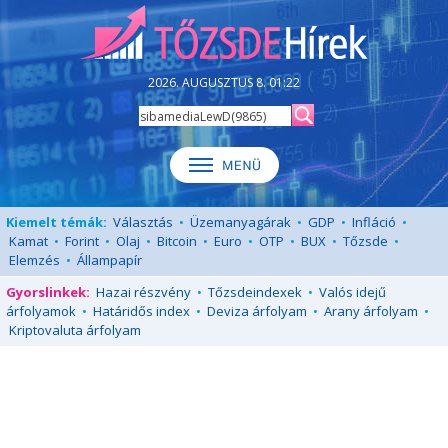
2026. AUGUSZTUS 8. 01:22
Kiemelt témák:
Választás
•
Üzemanyagárak
•
GDP
•
Infláció
•
Kamat
•
Forint
•
Olaj
•
Bitcoin
•
Euro
•
OTP
•
BUX
•
Tőzsde
•
Elemzés
•
Állampapír
Gyorslinkek:
Hazai részvény
•
Tőzsdeindexek
•
Valós idejű
árfolyamok
•
Határidős index
•
Deviza árfolyam
•
Arany árfolyam
•
Kriptovaluta árfolyam