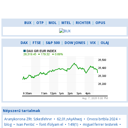
BUX
|
OTP
|
MOL
|
MTEL
|
RICHTER
|
OPUS
DAX
|
FTSE
|
S&P 500
|
DOW JONES
|
VIX
|
OLAJ
Népszerű tartalmak
Aranykorona ZRt. Szkesfehrvr
•
62,01,nAyAhwzj
•
Orvosi brtbla 2024
•
blog
•
Ivan Perišić
•
font rfolyam el
•
149(1)
•
miguel ferrer testvrek
•