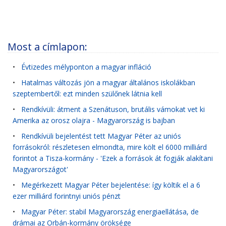
Most a címlapon:
•
Évtizedes mélyponton a magyar infláció
•
Hatalmas változás jön a magyar általános iskolákban
szeptembertől: ezt minden szülőnek látnia kell
•
Rendkívüli: átment a Szenátuson, brutális vámokat vet ki
Amerika az orosz olajra - Magyarország is bajban
•
Rendkívüli bejelentést tett Magyar Péter az uniós
forrásokról: részletesen elmondta, mire költ el 6000 milliárd
forintot a Tisza-kormány - 'Ezek a források át fogják alakítani
Magyarországot'
•
Megérkezett Magyar Péter bejelentése: így költik el a 6
ezer milliárd forintnyi uniós pénzt
•
Magyar Péter: stabil Magyarország energiaellátása, de
drámai az Orbán-kormány öröksége