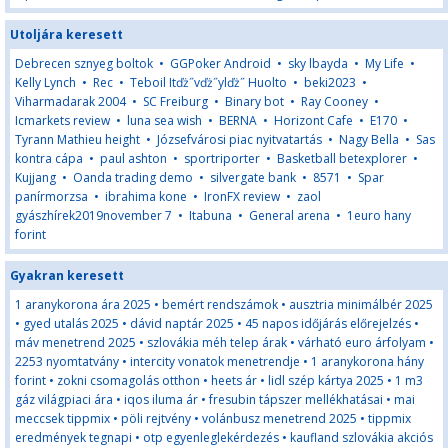
Utoljára keresett
Debrecen sznyeg boltok
•
GGPoker Android
•
sky lbayda
•
My Life
•
Kelly Lynch
•
Rec
•
Teboil Itďż˝vďż˝ylďż˝ Huolto
•
beki2023
•
Viharmadarak 2004
•
SC Freiburg
•
Binary bot
•
Ray Cooney
•
Icmarkets review
•
luna sea wish
•
BERNA
•
Horizont Cafe
•
E170
•
Tyrann Mathieu height
•
Józsefvárosi piac nyitvatartás
•
Nagy Bella
•
Sas
kontra cápa
•
paul ashton
•
sportriporter
•
Basketball betexplorer
•
Kujjang
•
Oanda trading demo
•
silvergate bank
•
8571
•
Spar
panírmorzsa
•
ibrahima kone
•
IronFX review
•
zaol
gyászhírek2019november 7
•
Itabuna
•
General arena
•
1euro hany
forint
Gyakran keresett
1 aranykorona ára 2025
•
bemért rendszámok
•
ausztria minimálbér 2025
•
gyed utalás 2025
•
dávid naptár 2025
•
45 napos időjárás előrejelzés
•
máv menetrend 2025
•
szlovákia méh telep árak
•
várható euro árfolyam
•
2253 nyomtatvány
•
intercity vonatok menetrendje
•
1 aranykorona hány
forint
•
zokni csomagolás otthon
•
heets ár
•
lidl szép kártya 2025
•
1 m3
gáz világpiaci ára
•
iqos iluma ár
•
fresubin tápszer mellékhatásai
•
mai
meccsek tippmix
•
pöli rejtvény
•
volánbusz menetrend 2025
•
tippmix
eredmények tegnapi
•
otp egyenleglekérdezés
•
kaufland szlovákia akciós