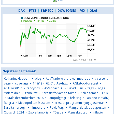
DAX
|
FTSE
|
S&P 500
|
DOW JONES
|
VIX
|
OLAJ
Népszerű tartalmak
KatharineHepburn
•
blog
•
AvaTrade withdrawal methods
•
a verseny
vege
•
coverage
•
149(1)
•
62,01,nAyAhwzj
•
AGLstockforecast
•
ASALocalRun
•
fancybox
•
ASMonacoFC
•
David Blair
•
tags
•
rdg a
rszletekben
•
zemeltet
•
Keresztrfolyam fogalma
•
Keleti temet
•
FA R
•
utals decemberben 2016
•
llampolgrsgi
•
felelssg
•
Fabiano Plovdiv,
Bulgria
•
Metropolitan Museum
•
erzsbet programm nyugdjasoknak
•
Sarolta hercegn
•
lllmpa bra
•
Pavle Vagi
•
Mango zletek budapesten
•
Opus clr 2024
•
Zsofa lambria
•
Tőzsde
•
Mgneskapcsol
•
Infláció