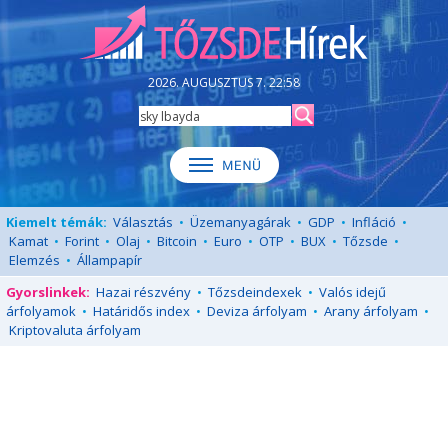
2026. AUGUSZTUS 7. 22:58
Kiemelt témák:
Választás
•
Üzemanyagárak
•
GDP
•
Infláció
•
Kamat
•
Forint
•
Olaj
•
Bitcoin
•
Euro
•
OTP
•
BUX
•
Tőzsde
•
Elemzés
•
Állampapír
Gyorslinkek:
Hazai részvény
•
Tőzsdeindexek
•
Valós idejű
árfolyamok
•
Határidős index
•
Deviza árfolyam
•
Arany árfolyam
•
Kriptovaluta árfolyam