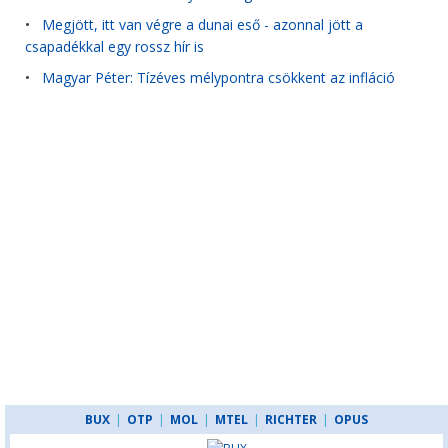
•
Megjött, itt van végre a dunai eső - azonnal jött a
csapadékkal egy rossz hír is
•
Magyar Péter: Tízéves mélypontra csökkent az infláció
BUX
|
OTP
|
MOL
|
MTEL
|
RICHTER
|
OPUS