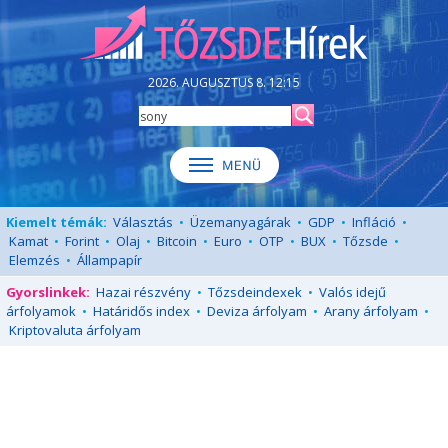
2026. AUGUSZTUS 8. 12:15
Kiemelt témák:
Választás
•
Üzemanyagárak
•
GDP
•
Infláció
•
Kamat
•
Forint
•
Olaj
•
Bitcoin
•
Euro
•
OTP
•
BUX
•
Tőzsde
•
Elemzés
•
Állampapír
Gyorslinkek:
Hazai részvény
•
Tőzsdeindexek
•
Valós idejű
árfolyamok
•
Határidős index
•
Deviza árfolyam
•
Arany árfolyam
•
Kriptovaluta árfolyam