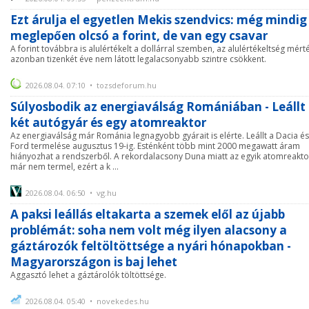
Ezt árulja el egyetlen Mekis szendvics: még mindig
meglepően olcsó a forint, de van egy csavar
A forint továbbra is alulértékelt a dollárral szemben, az alulértékeltség mért
azonban tizenkét éve nem látott legalacsonyabb szintre csökkent.
2026.08.04. 07:10 • tozsdeforum.hu
Súlyosbodik az energiaválság Romániában - Leállt
két autógyár és egy atomreaktor
Az energiaválság már Románia legnagyobb gyárait is elérte. Leállt a Dacia és
Ford termelése augusztus 19-ig. Esténként több mint 2000 megawatt áram
hiányozhat a rendszerből. A rekordalacsony Duna miatt az egyik atomreakto
már nem termel, ezért a k ...
2026.08.04. 06:50 • vg.hu
A paksi leállás eltakarta a szemek elől az újabb
problémát: soha nem volt még ilyen alacsony a
gáztározók feltöltöttsége a nyári hónapokban -
Magyarországon is baj lehet
Aggasztó lehet a gáztárolók töltöttsége.
2026.08.04. 05:40 • novekedes.hu