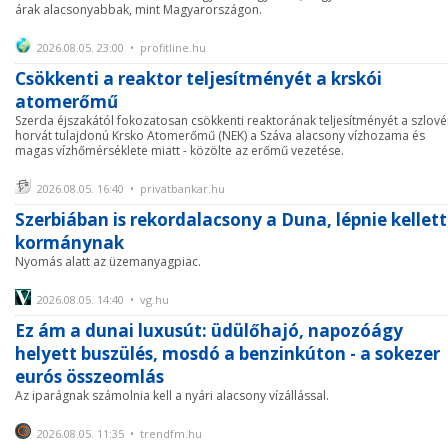
árak alacsonyabbak, mint Magyarországon.
2026.08.05. 23:00 • profitline.hu
Csökkenti a reaktor teljesítményét a krskói
atomerőmű
Szerda éjszakától fokozatosan csökkenti reaktorának teljesítményét a szlové
horvát tulajdonú Krsko Atomerőmű (NEK) a Száva alacsony vízhozama és
magas vízhőmérséklete miatt - közölte az erőmű vezetése.
2026.08.05. 16:40 • privatbankar.hu
Szerbiában is rekordalacsony a Duna, lépnie kellett
kormánynak
Nyomás alatt az üzemanyagpiac.
2026.08.05. 14:40 • vg.hu
Ez ám a dunai luxusút: üdülőhajó, napozóágy
helyett buszülés, mosdó a benzinkúton - a sokezer
eurós összeomlás
Az iparágnak számolnia kell a nyári alacsony vízállással.
2026.08.05. 11:35 • trendfm.hu