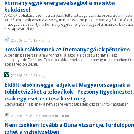
kormány egyik energiaválságból a másikba
bukdácsol
A KDNP politikusa szerint a tározók feltöltöttsége csak az orosz-ukrán hábo
kitörésekor volt olyan alacsony, mint most. The post Rétvári a gáztározókra
mutogat, és azt állítja, a kormány egyik energiaválságból a másikba bukdács
first appeared on ...
2026.08.06. 13:15 • 24.hu
Tovább csökkennek az üzemanyagárak pénteken
A benzin beszerzési ára 9 forinttal, a gázolajé pedig 3 forinttal lesz
alacsonyabb. The post Tovább csökkennek az üzemanyagárak pénteken firs
appeared on 24.hu.
2026.08.06. 10:25 • vg.hu
Eldőlt: elsőbbséggel adják át Magyarországnak a
többletvizüket a szlovákok - Pozsony figyelmeztet,
csak egy esetben teszik ezt meg
Szlovákiában is bíznak a hétvégére várt csapadék krízisenyhítő hatásában.
2026.08.06. 08:45 • penzcentrum.hu
Nem csökken tovább a Duna vízszintje, fordulópon
jöhet a vízhelyzetben