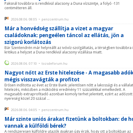
Paksnál továbbra is rendkívül alacsony a Duna vízszintje, a folyó -131
centiméteren áll.
2026.08.06. 08:05 • penzcentrum.hu
Már a honvédség szállítja a vizet a magyar
családoknak: pengeélen táncol az ellátás, jön a
szigorú korlátozás
Bár Szentendrén már helyreállt az ivóvíz-szolgáltatás, a térségben továbbra 
kritikus a helyzet a Duna rendkívül alacsony vízállása miatt.
2026.08.06. 07:10 • tozsdeforum.hu
Nagyot nőtt az Erste hitelezése - A magasabb adó
mégis visszavágták a profitot
Erősen indította az évet az Erste Bank: jelentősen nőtt a lakossági és a vállalat
hitelezés, miközben a működési eredmény 11 százalékkal emelkedett. A
magasabb extraprofitadó azonban komoly terhet jelentett, ezért az adózott
nyereség közel 20 százal ...
2026.08.06. 04:05 • penzcentrum.hu
Már szinte uniós árakat fizetünk a boltokban: de h
vannak a külföldi bérek?
A rendszeresen külföldre utazók gyakran úgy érzik, hogy ott a boltokban az