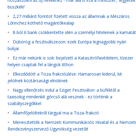
hozzászokni az új nevekhez - már alá is írta a miniszter, 'legyetek
büszkék!'
•
2,27 milliárd forintot fizetett vissza az államnak a Mészáros
Lőrinchez köthető magántőkealap
•
8-ból 6 bank csökkentette idén a személyi hiteleinek a kamatát
•
Dübörög a fesztiválszezon: ezek Európa legnagyobb nyári
bulijai
•
Ez már nekünk is sok: bejelzett a Katasztrófavédelem, tízezer
helyen csaptak fel a lángok itthon
•
Elkezdődött a Tisza frakcióülése: Hamarosan kiderül, kit
jelölnek köztársasági elnöknek
•
Nagy ellenőrzés indul a Sziget Fesztiválon: a büféktől a
taxisokig mindenkit górcső alá vesznek - ez történik a
szabályszegőkkel
•
Államfőjelöltekről tárgyal ma a Tisza-frakció
•
Menesztették a Nemzeti Kommunikációs Hivatal és a Nemzeti
Rendezvényszervező Ügynökség vezetőit