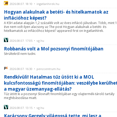
2026.08.07. 18:10 • ingatlanhirek.hu
Hogyan alakulnak a betéti- és hitelkamatok az
inflációhoz képest?
A KSH adatai alapján 1,2 százalék volt az éves infláció júliusban. Több, mint 
éve nem volt ilyen alacsony az The post Hogyan alakulnak a betéti- és
hitelkamatok az inflációhoz képest? appeared first on Ingatlanhírek.
2026.08.07. 17:05 • vg.hu
Robbanás volt a Mol pozsonyi finomítójában
Sérültekről nem tudni.
2026.08.07. 16:30 • penzcentrum.hu
Rendkívüli! Hatalmas tűz ütött ki a MOL
kulcsfontosságú finomítójában: veszélybe kerülhe
a magyar üzemanyag-ellátás?
Tűz ütött ki a pozsonyi Slovnaft finomítójában egy olajtermék-tároló tartály
meghibásodása miatt.
2026.08.07. 13:15 • vg.hu
Karácsony Gergely világossá tette, mi lesz a