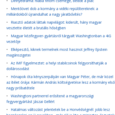
•
Dinnyedráma: hiába finom csemege, bedőlt a piac
•
Mentőövet dob a kormány a vidéki repülőtereknek: a
milliárdokból újraindulhat a nagy járatbővítés?
•
Riasztó adatok láttak napvilágot: kiderült, hány magyar
vesztette életét a brutális hőségben
•
Magyar kézifegyver-gyártásról tárgyalt Washingtonban a 4iG
vezetője
•
Elképesztő, kiknek termelnek most hasznot Jeffrey Epstein
magánszigetei
•
Az IMF figyelmeztet: a helyi stabilcoinok felgyorsíthatják a
dollárosodást
•
Hónapok óta kényszerpályán van Magyar Péter, de már közel
az ítélet órája: Kármán András költségvetése lesz a kormány első
nagy próbatétele
•
Washingtoni partnerrel erősítené a magyarországi
fegyvergyártást Jászai Gellért
•
Hatalmas változást jelentetek be a Honvédségnél: jobb lesz