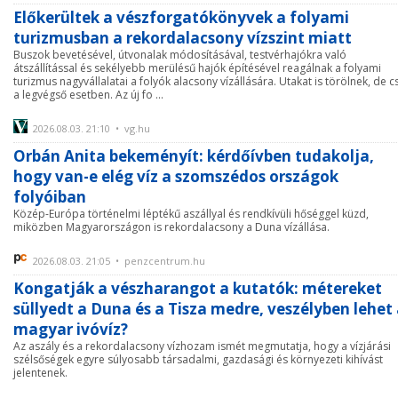
Előkerültek a vészforgatókönyvek a folyami
turizmusban a rekordalacsony vízszint miatt
Buszok bevetésével, útvonalak módosításával, testvérhajókra való
átszállítással és sekélyebb merülésű hajók építésével reagálnak a folyami
turizmus nagyvállalatai a folyók alacsony vízállására. Utakat is törölnek, de c
a legvégső esetben. Az új fo ...
2026.08.03. 21:10 • vg.hu
Orbán Anita bekeményít: kérdőívben tudakolja,
hogy van-e elég víz a szomszédos országok
folyóiban
Közép-Európa történelmi léptékű aszállyal és rendkívüli hőséggel küzd,
miközben Magyarországon is rekordalacsony a Duna vízállása.
2026.08.03. 21:05 • penzcentrum.hu
Kongatják a vészharangot a kutatók: métereket
süllyedt a Duna és a Tisza medre, veszélyben lehet
magyar ivóvíz?
Az aszály és a rekordalacsony vízhozam ismét megmutatja, hogy a vízjárási
szélsőségek egyre súlyosabb társadalmi, gazdasági és környezeti kihívást
jelentenek.