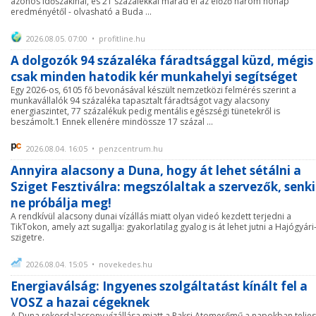
azonos időszakinál, és 21 százalékkal marad el az előző három hónap
eredményétől - olvasható a Buda ...
2026.08.05. 07:00 • profitline.hu
A dolgozók 94 százaléka fáradtsággal küzd, mégis
csak minden hatodik kér munkahelyi segítséget
Egy 2026-os, 6105 fő bevonásával készült nemzetközi felmérés szerint a
munkavállalók 94 százaléka tapasztalt fáradtságot vagy alacsony
energiaszintet, 77 százalékuk pedig mentális egészségi tünetekről is
beszámolt.1 Ennek ellenére mindössze 17 százal ...
2026.08.04. 16:05 • penzcentrum.hu
Annyira alacsony a Duna, hogy át lehet sétálni a
Sziget Fesztiválra: megszólaltak a szervezők, senki
ne próbálja meg!
A rendkívül alacsony dunai vízállás miatt olyan videó kezdett terjedni a
TikTokon, amely azt sugallja: gyakorlatilag gyalog is át lehet jutni a Hajógyári
szigetre.
2026.08.04. 15:05 • novekedes.hu
Energiaválság: Ingyenes szolgáltatást kínált fel a
VOSZ a hazai cégeknek
A Duna rekordalacsony vízállása miatt a Paksi Atomerőmű a napokban teljes