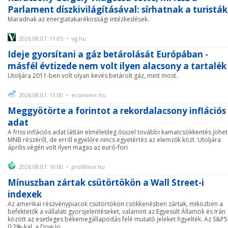
Parlament díszkivilágításával: sírhatnak a turisták
Maradnak az energiatakarékossági intézkedések.
2026.08.07. 11:05 • vg.hu
Ideje gyorsítani a gáz betárolását Európában -
másfél évtizede nem volt ilyen alacsony a tartalék
Utoljára 2011-ben volt olyan kevés betárolt gáz, mint most.
2026.08.07. 11:00 • economx.hu
Meggyötörte a forintot a rekordalacsony inflációs
adat
A friss inflációs adat láttán elméletileg ősszel további kamatcsökkentés jöhet
MNB részéről, de erről egyelőre nincs egyetértés az elemzők közt. Utoljára
április végén volt ilyen magas az euró-fori
2026.08.07. 10:00 • profitline.hu
Mínuszban zártak csütörtökön a Wall Street-i
indexek
Az amerikai részvénypiacok csütörtökön csökkenésben zártak, miközben a
befektetők a vállalati gyorsjelentéseket, valamint az Egyesült Államok és Irán
között az esetleges békemegállapodás felé mutató jeleket figyelték. Az S&P
0,2%-kal, a Dow Jo ...