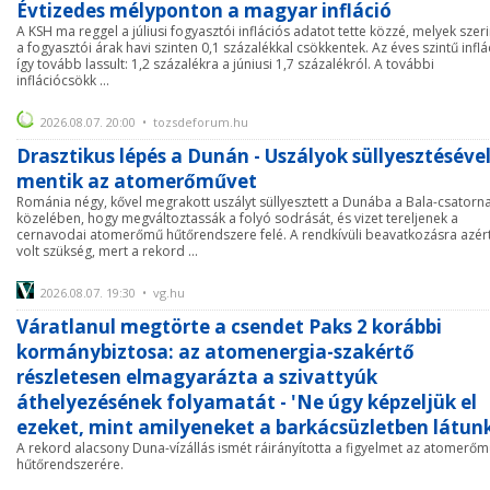
Évtizedes mélyponton a magyar infláció
A KSH ma reggel a júliusi fogyasztói inflációs adatot tette közzé, melyek szeri
a fogyasztói árak havi szinten 0,1 százalékkal csökkentek. Az éves szintű inflá
így tovább lassult: 1,2 százalékra a júniusi 1,7 százalékról. A további
inflációcsökk ...
2026.08.07. 20:00 • tozsdeforum.hu
Drasztikus lépés a Dunán - Uszályok süllyesztéséve
mentik az atomerőművet
Románia négy, kővel megrakott uszályt süllyesztett a Dunába a Bala-csatorn
közelében, hogy megváltoztassák a folyó sodrását, és vizet tereljenek a
cernavodai atomerőmű hűtőrendszere felé. A rendkívüli beavatkozásra azér
volt szükség, mert a rekord ...
2026.08.07. 19:30 • vg.hu
Váratlanul megtörte a csendet Paks 2 korábbi
kormánybiztosa: az atomenergia-szakértő
részletesen elmagyarázta a szivattyúk
áthelyezésének folyamatát - 'Ne úgy képzeljük el
ezeket, mint amilyeneket a barkácsüzletben látun
A rekord alacsony Duna-vízállás ismét ráirányította a figyelmet az atomerő
hűtőrendszerére.