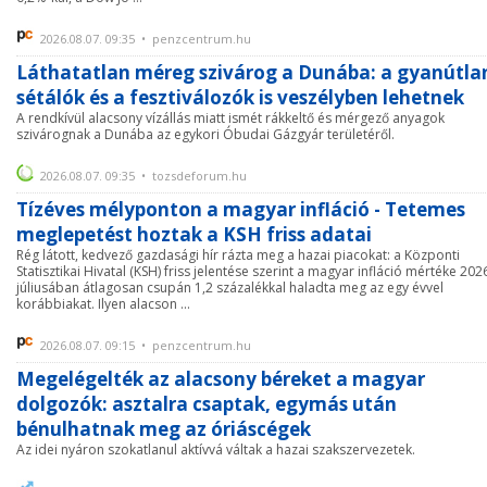
2026.08.07. 09:35 • penzcentrum.hu
Láthatatlan méreg szivárog a Dunába: a gyanútla
sétálók és a fesztiválozók is veszélyben lehetnek
A rendkívül alacsony vízállás miatt ismét rákkeltő és mérgező anyagok
szivárognak a Dunába az egykori Óbudai Gázgyár területéről.
2026.08.07. 09:35 • tozsdeforum.hu
Tízéves mélyponton a magyar infláció - Tetemes
meglepetést hoztak a KSH friss adatai
Rég látott, kedvező gazdasági hír rázta meg a hazai piacokat: a Központi
Statisztikai Hivatal (KSH) friss jelentése szerint a magyar infláció mértéke 202
júliusában átlagosan csupán 1,2 százalékkal haladta meg az egy évvel
korábbiakat. Ilyen alacson ...
2026.08.07. 09:15 • penzcentrum.hu
Megelégelték az alacsony béreket a magyar
dolgozók: asztalra csaptak, egymás után
bénulhatnak meg az óriáscégek
Az idei nyáron szokatlanul aktívvá váltak a hazai szakszervezetek.