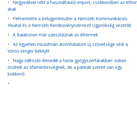
•
Negyedével nőtt a használtautó-import, csökkenőben az itthon
árak
•
Felmentette a belügyminiszter a Nemzeti Kommunikációs
Hivatal és a Nemzeti Rendezvényszervező Ügynökség vezetőit
•
A Balatonon már sziesztáznak az éttermek
•
Az egyetlen muzulmán atomhatalom új szövetsége védi a
Vörös-tenger békéjét
•
Nagy változás élesedik a hazai gyógyszertárakban: sokan
örülnek az áfamentességnek, de a patikák szerint van egy
bökkenő
•