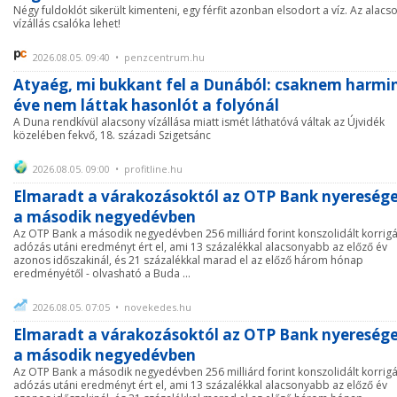
Négy fuldoklót sikerült kimenteni, egy férfit azonban elsodort a víz. Az alacs
vízállás csalóka lehet!
2026.08.05. 09:40 • penzcentrum.hu
Atyaég, mi bukkant fel a Dunából: csaknem harmi
éve nem láttak hasonlót a folyónál
A Duna rendkívül alacsony vízállása miatt ismét láthatóvá váltak az Újvidék
közelében fekvő, 18. századi Szigetsánc
2026.08.05. 09:00 • profitline.hu
Elmaradt a várakozásoktól az OTP Bank nyereség
a második negyedévben
Az OTP Bank a második negyedévben 256 milliárd forint konszolidált korrigá
adózás utáni eredményt ért el, ami 13 százalékkal alacsonyabb az előző év
azonos időszakinál, és 21 százalékkal marad el az előző három hónap
eredményétől - olvasható a Buda ...
2026.08.05. 07:05 • novekedes.hu
Elmaradt a várakozásoktól az OTP Bank nyereség
a második negyedévben
Az OTP Bank a második negyedévben 256 milliárd forint konszolidált korrigá
adózás utáni eredményt ért el, ami 13 százalékkal alacsonyabb az előző év