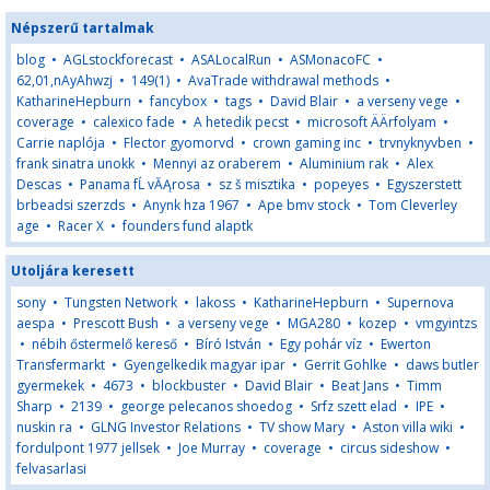
Népszerű tartalmak
blog
•
AGLstockforecast
•
ASALocalRun
•
ASMonacoFC
•
62,01,nAyAhwzj
•
149(1)
•
AvaTrade withdrawal methods
•
KatharineHepburn
•
fancybox
•
tags
•
David Blair
•
a verseny vege
•
coverage
•
calexico fade
•
A hetedik pecst
•
microsoft ÄÄrfolyam
•
Carrie naplója
•
Flector gyomorvd
•
crown gaming inc
•
trvnyknyvben
•
frank sinatra unokk
•
Mennyi az oraberem
•
Aluminium rak
•
Alex
Descas
•
Panama fĹ vĂĄrosa
•
sz š misztika
•
popeyes
•
Egyszerstett
brbeadsi szerzds
•
Anynk hza 1967
•
Ape bmv stock
•
Tom Cleverley
age
•
Racer X
•
founders fund alaptk
Utoljára keresett
sony
•
Tungsten Network
•
lakoss
•
KatharineHepburn
•
Supernova
aespa
•
Prescott Bush
•
a verseny vege
•
MGA280
•
kozep
•
vmgyintzs
•
nébih őstermelő kereső
•
Bíró István
•
Egy pohár víz
•
Ewerton
Transfermarkt
•
Gyengelkedik magyar ipar
•
Gerrit Gohlke
•
daws butler
gyermekek
•
4673
•
blockbuster
•
David Blair
•
Beat Jans
•
Timm
Sharp
•
2139
•
george pelecanos shoedog
•
Srfz szett elad
•
IPE
•
nuskin ra
•
GLNG Investor Relations
•
TV show Mary
•
Aston villa wiki
•
fordulpont 1977 jellsek
•
Joe Murray
•
coverage
•
circus sideshow
•
felvasarlasi