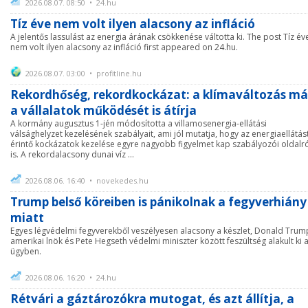
2026.08.07. 08:50 • 24.hu
Tíz éve nem volt ilyen alacsony az infláció
A jelentős lassulást az energia árának csökkenése váltotta ki. The post Tíz év
nem volt ilyen alacsony az infláció first appeared on 24.hu.
2026.08.07. 03:00 • profitline.hu
Rekordhőség, rekordkockázat: a klímaváltozás má
a vállalatok működését is átírja
A kormány augusztus 1-jén módosította a villamosenergia-ellátási
válsághelyzet kezelésének szabályait, ami jól mutatja, hogy az energiaellátás
érintő kockázatok kezelése egyre nagyobb figyelmet kap szabályozói oldalr
is. A rekordalacsony dunai víz ...
2026.08.06. 16:40 • novekedes.hu
Trump belső köreiben is pánikolnak a fegyverhiány
miatt
Egyes légvédelmi fegyverekből veszélyesen alacsony a készlet, Donald Trum
amerikai lnök és Pete Hegseth védelmi miniszter között feszültség alakult ki 
ügyben.
2026.08.06. 16:20 • 24.hu
Rétvári a gáztározókra mutogat, és azt állítja, a