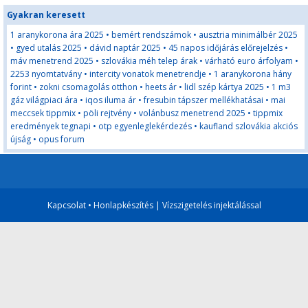
Gyakran keresett
1 aranykorona ára 2025
•
bemért rendszámok
•
ausztria minimálbér 2025
•
gyed utalás 2025
•
dávid naptár 2025
•
45 napos időjárás előrejelzés
•
máv menetrend 2025
•
szlovákia méh telep árak
•
várható euro árfolyam
•
2253 nyomtatvány
•
intercity vonatok menetrendje
•
1 aranykorona hány
forint
•
zokni csomagolás otthon
•
heets ár
•
lidl szép kártya 2025
•
1 m3
gáz világpiaci ára
•
iqos iluma ár
•
fresubin tápszer mellékhatásai
•
mai
meccsek tippmix
•
pöli rejtvény
•
volánbusz menetrend 2025
•
tippmix
eredmények tegnapi
•
otp egyenleglekérdezés
•
kaufland szlovákia akciós
újság
•
opus forum
Kapcsolat
•
Honlapkészítés
|
Vízszigetelés injektálással