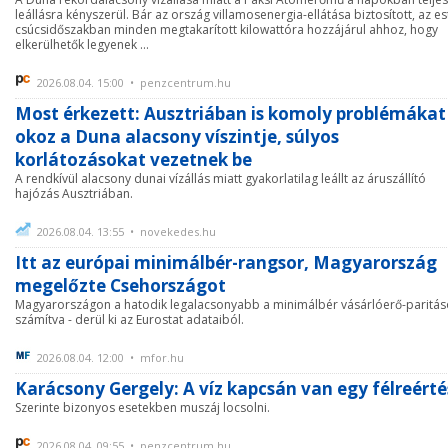
leállásra kényszerül. Bár az ország villamosenergia-ellátása biztosított, az es
csúcsidőszakban minden megtakarított kilowattóra hozzájárul ahhoz, hogy
elkerülhetők legyenek ...
2026.08.04. 15:00 • penzcentrum.hu
Most érkezett: Ausztriában is komoly problémákat
okoz a Duna alacsony víszintje, súlyos
korlátozásokat vezetnek be
A rendkívül alacsony dunai vízállás miatt gyakorlatilag leállt az áruszállító
hajózás Ausztriában.
2026.08.04. 13:55 • novekedes.hu
Itt az európai minimálbér-rangsor, Magyarország
megelőzte Csehországot
Magyarországon a hatodik legalacsonyabb a minimálbér vásárlóerő-paritá
számítva - derül ki az Eurostat adataiból.
2026.08.04. 12:00 • mfor.hu
Karácsony Gergely: A víz kapcsán van egy félreérté
Szerinte bizonyos esetekben muszáj locsolni.
2026.08.04. 09:55 • penzcentrum.hu